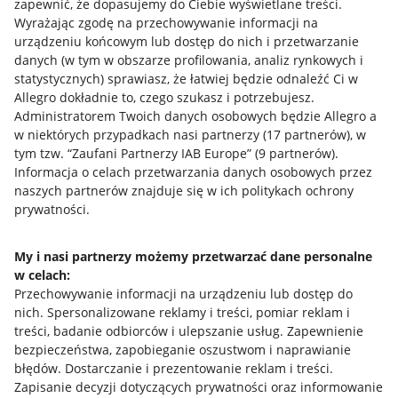
zapewnić, że dopasujemy do Ciebie wyświetlane treści.
Wyrażając zgodę na przechowywanie informacji na
urządzeniu końcowym lub dostęp do nich i przetwarzanie
danych (w tym w obszarze profilowania, analiz rynkowych i
statystycznych) sprawiasz, że łatwiej będzie odnaleźć Ci w
Allegro dokładnie to, czego szukasz i potrzebujesz.
Administratorem Twoich danych osobowych będzie Allegro a
w niektórych przypadkach nasi partnerzy (
17
partnerów
), w
tym tzw. “Zaufani Partnerzy IAB Europe” (
9
partnerów
).
Przydatne informacje
Informacja o celach przetwarzania danych osobowych przez
naszych partnerów znajduje się w ich politykach ochrony
prywatności.
Jak to działa
Napisz do nas
My i nasi partnerzy możemy przetwarzać dane personalne
w celach:
Allegro Gadane dla sprzedających
Przechowywanie informacji na urządzeniu lub dostęp do
Allegro Gadane dla kupujących
nich
.
Spersonalizowane reklamy i treści, pomiar reklam i
treści, badanie odbiorców i ulepszanie usług
.
Zapewnienie
Mapa miejscowości
bezpieczeństwa, zapobieganie oszustwom i naprawianie
błędów
.
Dostarczanie i prezentowanie reklam i treści
.
Informacje prawne
Zapisanie decyzji dotyczących prywatności oraz informowanie