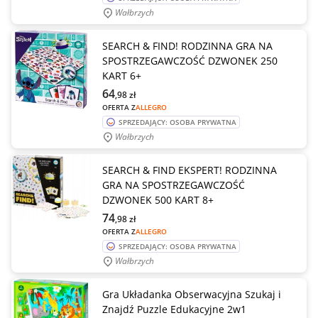
Wałbrzych
SEARCH & FIND! RODZINNA GRA NA
SPOSTRZEGAWCZOŚĆ DZWONEK 250
KART 6+
64
,98
zł
OFERTA Z
ALLEGRO
SPRZEDAJĄCY: OSOBA PRYWATNA
Wałbrzych
SEARCH & FIND EKSPERT! RODZINNA
GRA NA SPOSTRZEGAWCZOŚĆ
DZWONEK 500 KART 8+
74
,98
zł
OFERTA Z
ALLEGRO
SPRZEDAJĄCY: OSOBA PRYWATNA
Wałbrzych
Gra Układanka Obserwacyjna Szukaj i
Znajdź Puzzle Edukacyjne 2w1