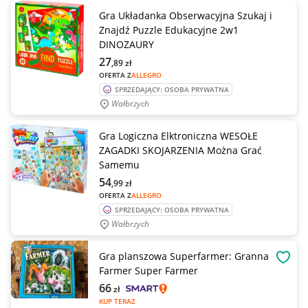
Gra Układanka Obserwacyjna Szukaj i
Znajdź Puzzle Edukacyjne 2w1
DINOZAURY
27
,89
zł
OFERTA Z
ALLEGRO
SPRZEDAJĄCY: OSOBA PRYWATNA
Wałbrzych
Gra Logiczna Elktroniczna WESOŁE
ZAGADKI SKOJARZENIA Można Grać
Samemu
54
,99
zł
OFERTA Z
ALLEGRO
SPRZEDAJĄCY: OSOBA PRYWATNA
Wałbrzych
Gra planszowa Superfarmer: Granna
OBSE
Farmer Super Farmer
66
zł
KUP TERAZ