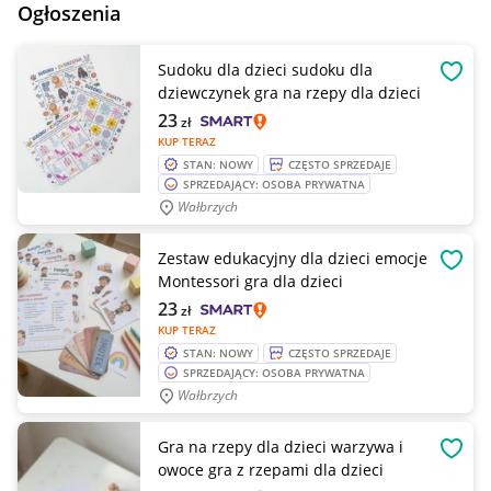
Ogłoszenia
Sudoku dla dzieci sudoku dla
OBSE
dziewczynek gra na rzepy dla dzieci
23
zł
KUP TERAZ
STAN: NOWY
CZĘSTO SPRZEDAJE
SPRZEDAJĄCY: OSOBA PRYWATNA
Wałbrzych
Zestaw edukacyjny dla dzieci emocje
OBSE
Montessori gra dla dzieci
23
zł
KUP TERAZ
STAN: NOWY
CZĘSTO SPRZEDAJE
SPRZEDAJĄCY: OSOBA PRYWATNA
Wałbrzych
Gra na rzepy dla dzieci warzywa i
OBSE
owoce gra z rzepami dla dzieci