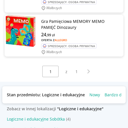
SPRZEDAJĄCY: OSOBA PRYWATNA
Wałbrzych
Gra Pamięciowa MEMORY MEMO
PAMIĘĆ Dinozaury
24
,99
zł
OFERTA Z
ALLEGRO
SPRZEDAJĄCY: OSOBA PRYWATNA
Wałbrzych
Wybierz stronę:
Następna strona
z
1
Stan przedmiotu: Logiczne i edukacyjne
Nowy
Bardzo dob
Zobacz w innej lokalizacji
"Logiczne i edukacyjne"
Logiczne i edukacyjne Sobótka
(4)