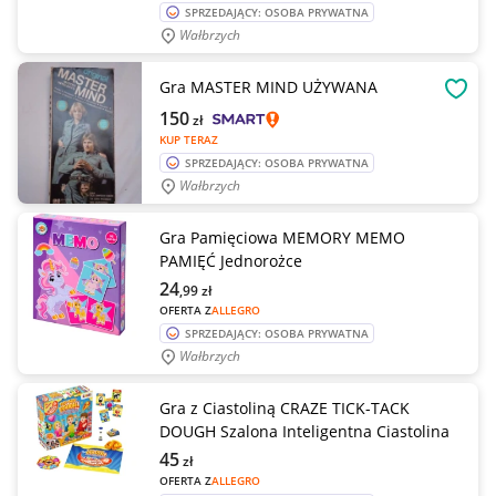
SPRZEDAJĄCY: OSOBA PRYWATNA
Wałbrzych
Gra MASTER MIND UŻYWANA
OBSE
150
zł
KUP TERAZ
SPRZEDAJĄCY: OSOBA PRYWATNA
Wałbrzych
Gra Pamięciowa MEMORY MEMO
PAMIĘĆ Jednorożce
24
,99
zł
OFERTA Z
ALLEGRO
SPRZEDAJĄCY: OSOBA PRYWATNA
Wałbrzych
Gra z Ciastoliną CRAZE TICK-TACK
DOUGH Szalona Inteligentna Ciastolina
45
zł
OFERTA Z
ALLEGRO