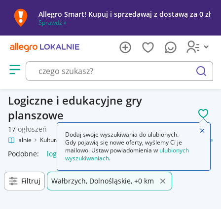
Allegro Smart! Kupuj i sprzedawaj z dostawą za 0 zł
Sprawdź »
Otwórz menu z kategoriami
szukaj
Logiczne i edukacyjne gry
planszowe
POL
17
ogłoszeń
Zamkn
Dodaj swoje wyszukiwania do ulubionych.
gro Lokalnie
Kultura i rozrywka
Gry
Planszowe
Logiczne i edukacyjne
Gdy pojawią się nowe oferty, wyślemy Ci je
mailowo. Ustaw powiadomienia w
ulubionych
Podobne:
logiczne i edukacyjne
wyszukiwaniach
.
Filtruj
Wałbrzych, Dolnośląskie, +0 km