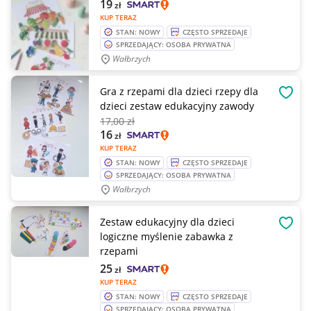
19
zł
KUP TERAZ
STAN: NOWY
CZĘSTO SPRZEDAJE
SPRZEDAJĄCY: OSOBA PRYWATNA
Wałbrzych
Gra z rzepami dla dzieci rzepy dla
OBSE
dzieci zestaw edukacyjny zawody
17
,00 zł
16
zł
KUP TERAZ
STAN: NOWY
CZĘSTO SPRZEDAJE
SPRZEDAJĄCY: OSOBA PRYWATNA
Wałbrzych
Zestaw edukacyjny dla dzieci
OBSE
logiczne myślenie zabawka z
rzepami
25
zł
KUP TERAZ
STAN: NOWY
CZĘSTO SPRZEDAJE
SPRZEDAJĄCY: OSOBA PRYWATNA