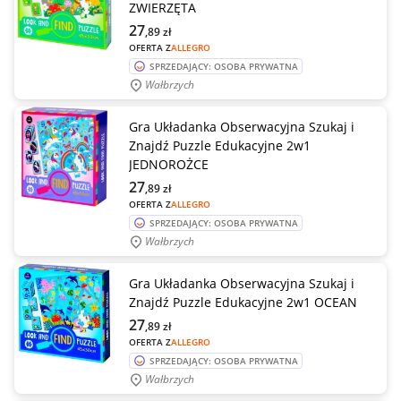
ZWIERZĘTA
27
,89
zł
OFERTA Z
ALLEGRO
SPRZEDAJĄCY: OSOBA PRYWATNA
Wałbrzych
Gra Układanka Obserwacyjna Szukaj i
Znajdź Puzzle Edukacyjne 2w1
JEDNOROŻCE
27
,89
zł
OFERTA Z
ALLEGRO
SPRZEDAJĄCY: OSOBA PRYWATNA
Wałbrzych
Gra Układanka Obserwacyjna Szukaj i
Znajdź Puzzle Edukacyjne 2w1 OCEAN
27
,89
zł
OFERTA Z
ALLEGRO
SPRZEDAJĄCY: OSOBA PRYWATNA
Wałbrzych