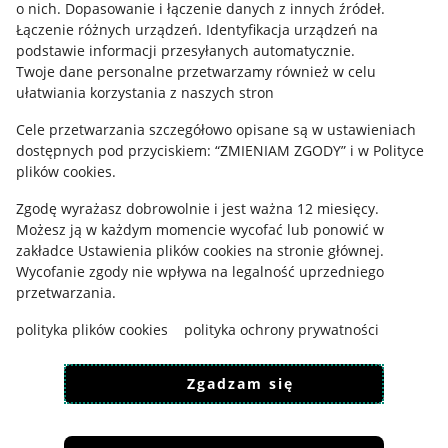
o nich
.
Dopasowanie i łączenie danych z innych źródeł
.
Regulamin
Łączenie różnych urządzeń
.
Identyfikacja urządzeń na
podstawie informacji przesyłanych automatycznie
.
Polityka plików "cookies"
Twoje dane personalne przetwarzamy również w celu
ułatwiania korzystania z naszych stron
Ustawienia plików "cookies"
Cele przetwarzania szczegółowo opisane są w ustawieniach
Udostępnianie lokalizacji
dostępnych pod przyciskiem: “ZMIENIAM ZGODY” i w Polityce
Informacje dla Aktu o Usługach Cyfrowych
plików cookies.
Zgodę wyrażasz dobrowolnie i jest ważna 12 miesięcy.
Pobierz aplikację
Możesz ją w każdym momencie wycofać lub ponowić w
zakładce
Ustawienia plików cookies
na stronie głównej.
Wycofanie zgody nie wpływa na legalność uprzedniego
przetwarzania.
polityka plików cookies
polityka ochrony prywatności
Zgadzam się