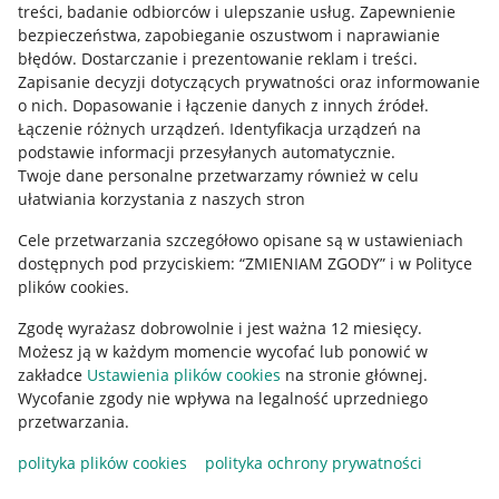
treści, badanie odbiorców i ulepszanie usług
.
Zapewnienie
Mapa miejscowości
bezpieczeństwa, zapobieganie oszustwom i naprawianie
błędów
.
Dostarczanie i prezentowanie reklam i treści
.
Informacje prawne
Zapisanie decyzji dotyczących prywatności oraz informowanie
o nich
.
Dopasowanie i łączenie danych z innych źródeł
.
Regulamin
Łączenie różnych urządzeń
.
Identyfikacja urządzeń na
podstawie informacji przesyłanych automatycznie
.
Polityka plików "cookies"
Twoje dane personalne przetwarzamy również w celu
ułatwiania korzystania z naszych stron
Ustawienia plików "cookies"
Cele przetwarzania szczegółowo opisane są w ustawieniach
Udostępnianie lokalizacji
dostępnych pod przyciskiem: “ZMIENIAM ZGODY” i w Polityce
Informacje dla Aktu o Usługach Cyfrowych
plików cookies.
Zgodę wyrażasz dobrowolnie i jest ważna 12 miesięcy.
Pobierz aplikację
Możesz ją w każdym momencie wycofać lub ponowić w
zakładce
Ustawienia plików cookies
na stronie głównej.
Wycofanie zgody nie wpływa na legalność uprzedniego
przetwarzania.
polityka plików cookies
polityka ochrony prywatności