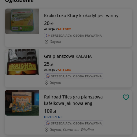
Kroko Loko Ktory krokodyl jest winny
20
zł
AUKCJA Z
ALLEGRO
SPRZEDAJĄCY: OSOBA PRYWATNA
Gdynia
Gra planszowa KALAHA
25
zł
AUKCJA Z
ALLEGRO
SPRZEDAJĄCY: OSOBA PRYWATNA
Gdynia
Railroad Tiles gra planszowa
OBSE
kafelkowa jak nowa eng
109
zł
OGŁOSZENIE
SPRZEDAJĄCY: OSOBA PRYWATNA
Gdynia, Chwarzno-Wiczlino