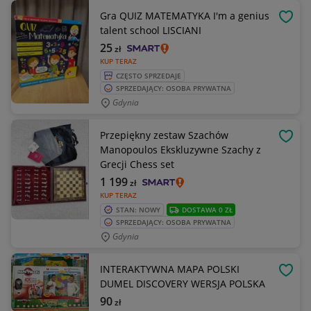
Gra QUIZ MATEMATYKA I'm a genius
OBSE
talent school LISCIANI
25
zł
KUP TERAZ
CZĘSTO SPRZEDAJE
SPRZEDAJĄCY: OSOBA PRYWATNA
Gdynia
Przepiękny zestaw Szachów
OBSE
Manopoulos Ekskluzywne Szachy z
Grecji Chess set
1 199
zł
KUP TERAZ
STAN: NOWY
DOSTAWA 0 ZŁ
SPRZEDAJĄCY: OSOBA PRYWATNA
Gdynia
INTERAKTYWNA MAPA POLSKI
OBSE
DUMEL DISCOVERY WERSJA POLSKA
90
zł