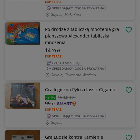
KUP TERAZ
SPRZEDAJĄCY: OSOBA PRYWATNA
Gdynia, Mały Kack
Po drodze z tabliczką mnożenia gra
OBSE
planszowa Alexander tabliczka
mnożenia
14
,99
zł
KUP TERAZ
CZĘSTO SPRZEDAJE
SPRZEDAJĄCY: OSOBA PRYWATNA
Gdynia, Chwarzno-Wiczlino
Gra logiczna Pylos classic Gigamic
OBSE
150
,00 zł
-34%
99
zł
KUP TERAZ
SPRZEDAJĄCY: OSOBA PRYWATNA
Gdynia
Gra Ludzie kontra Kamienie