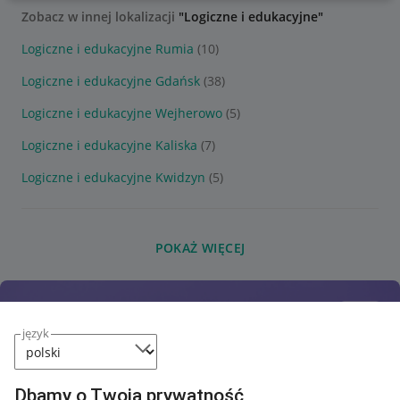
Zobacz w innej lokalizacji
"Logiczne i edukacyjne"
Logiczne i edukacyjne Rumia
(10)
Logiczne i edukacyjne Gdańsk
(38)
Logiczne i edukacyjne Wejherowo
(5)
Logiczne i edukacyjne Kaliska
(7)
Logiczne i edukacyjne Kwidzyn
(5)
POKAŻ WIĘCEJ
język
Dbamy o Twoją prywatność