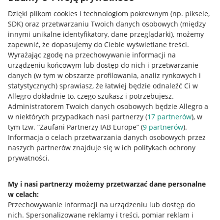
Dzięki plikom cookies i technologiom pokrewnym
(np. piksele,
SDK)
oraz przetwarzaniu Twoich danych osobowych
(między
innymi unikalne identyfikatory, dane przeglądarki)
, możemy
zapewnić, że dopasujemy do Ciebie wyświetlane treści.
Wyrażając zgodę na przechowywanie informacji na
urządzeniu końcowym lub dostęp do nich i przetwarzanie
danych (w tym w obszarze profilowania, analiz rynkowych i
statystycznych) sprawiasz, że łatwiej będzie odnaleźć Ci w
Allegro dokładnie to, czego szukasz i potrzebujesz.
Administratorem Twoich danych osobowych będzie Allegro a
w niektórych przypadkach nasi partnerzy (
17
partnerów
), w
tym tzw. “Zaufani Partnerzy IAB Europe” (
9
partnerów
).
Przydatne informacje
Informacja o celach przetwarzania danych osobowych przez
naszych partnerów znajduje się w ich politykach ochrony
prywatności.
Jak to działa
Napisz do nas
My i nasi partnerzy możemy przetwarzać dane personalne
w celach:
Allegro Gadane dla sprzedających
Przechowywanie informacji na urządzeniu lub dostęp do
Allegro Gadane dla kupujących
nich
.
Spersonalizowane reklamy i treści, pomiar reklam i