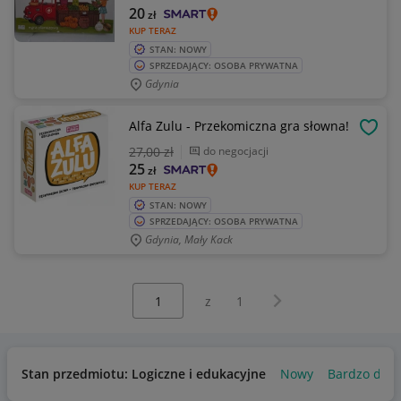
20
zł
KUP TERAZ
STAN: NOWY
SPRZEDAJĄCY: OSOBA PRYWATNA
Gdynia
Alfa Zulu - Przekomiczna gra słowna!
OBSE
27
,00 zł
do negocjacji
25
zł
KUP TERAZ
STAN: NOWY
SPRZEDAJĄCY: OSOBA PRYWATNA
Gdynia, Mały Kack
Wybierz stronę:
Następna strona
z
1
Stan przedmiotu: Logiczne i edukacyjne
Nowy
Bardzo dob