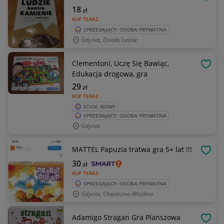
OBSE
18
zł
KUP TERAZ
SPRZEDAJĄCY: OSOBA PRYWATNA
Gdynia, Działki Leśne
Clementoni, Uczę Się Bawiąc,
OBSE
Edukacja drogowa, gra
29
zł
KUP TERAZ
STAN: NOWY
SPRZEDAJĄCY: OSOBA PRYWATNA
Gdynia
MATTEL Papuzia tratwa gra 5+ lat !!!
OBSE
30
zł
KUP TERAZ
SPRZEDAJĄCY: OSOBA PRYWATNA
Gdynia, Chwarzno-Wiczlino
Adamigo Stragan Gra Planszowa
OBSE