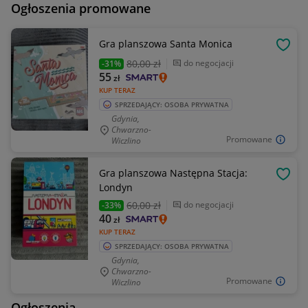
Ogłoszenia promowane
Gra planszowa Santa Monica
OBSE
80
,00 zł
do negocjacji
-31%
55
zł
KUP TERAZ
SPRZEDAJĄCY: OSOBA PRYWATNA
Gdynia,
Chwarzno-
Promowane
Wiczlino
Gra planszowa Następna Stacja:
OBSE
Londyn
60
,00 zł
do negocjacji
-33%
40
zł
KUP TERAZ
SPRZEDAJĄCY: OSOBA PRYWATNA
Gdynia,
Chwarzno-
Promowane
Wiczlino
Ogłoszenia