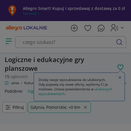
Allegro Smart! Kupuj i sprzedawaj z dostawą za 0 zł
Sprawdź »
Otwórz menu z kategoriami
szukaj
Logiczne i edukacyjne gry
planszowe
POL
15
ogłoszeń
Zamkn
Dodaj swoje wyszukiwania do ulubionych.
gro Lokalnie
Kultura i rozrywka
Gry
Planszowe
Logiczne i edukacyjne
Gdy pojawią się nowe oferty, wyślemy Ci je
mailowo. Ustaw powiadomienia w
ulubionych
Podobne:
logiczne i edukacyjne
wyszukiwaniach
.
Filtruj
Gdynia, Pomorskie, +0 km