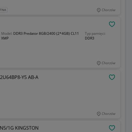
Chorzów
ATNA
OBSERWU
Model:
DDR3 Predator 8GB/2400 (2*4GB) CL11
Typ pamięci:
XMP
DDR3
Chorzów
PAMIĘĆ RAM 1GB DDR2 HYNIX HYMP512U64BP8-Y5 AB-A
OBSERWU
Chorzów
2N5/1G KINGSTON
OBSERWU