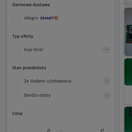
Darmowa dostawa
Allegro
Typ oferty
Kup teraz
14
Stan przedmiotu
Ze śladami użytkowania
8
Bardzo dobry
6
Cena
zł
–
zł