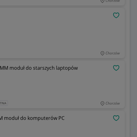
Chorzów
OBSERWU
Chorzów
MM moduł do starszych laptopów
OBSERWU
Chorzów
ATNA
M moduł do komputerów PC
OBSERWU