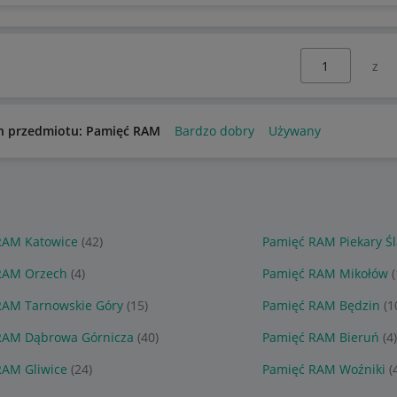
Wybierz stronę:
n przedmiotu: Pamięć RAM
Bardzo dobry
Używany
RAM Katowice
(42)
Pamięć RAM Piekary Śl
RAM Orzech
(4)
Pamięć RAM Mikołów
(
RAM Tarnowskie Góry
(15)
Pamięć RAM Będzin
(1
RAM Dąbrowa Górnicza
(40)
Pamięć RAM Bieruń
(4)
RAM Gliwice
(24)
Pamięć RAM Woźniki
(