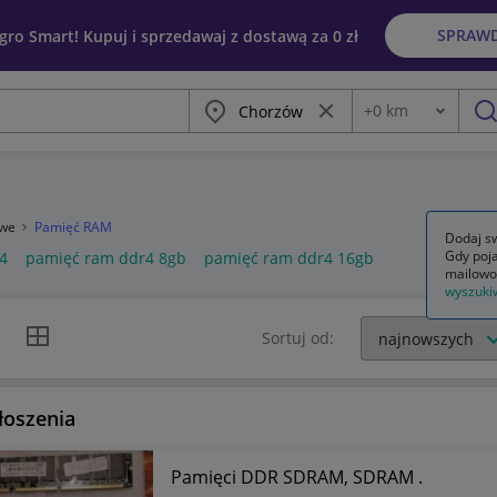
SPRAW
egro Smart! Kupuj i sprzedawaj z dostawą za 0 zł
Miasto
Wyczyść frazę
+
0
km
Odległość
szu
owe
Pamięć RAM
Dodaj sw
Gdy poja
4
pamięć ram ddr4 8gb
pamięć ram ddr4 16gb
mailowo
wyszuki
k listy
Widok siatki
Sortuj od:
łoszenia
Pamięci DDR SDRAM, SDRAM .