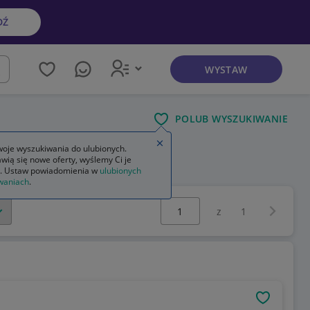
DŹ
WYSTAW
kaj
POLUB WYSZUKIWANIE
Zamknij wskazówkę
oje wyszukiwania do ulubionych.
wią się nowe oferty, wyślemy Ci je
. Ustaw powiadomienia w
ulubionych
waniach
.
Wybierz stronę:
Następna 
z
1
OBSERWU