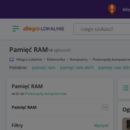
All
Otwórz menu z kategoriami
Pamięć RAM
14
ogłoszeń
Allegro Lokalnie
Elektronika
Komputery
Podzespoły komputer
Podobne:
pamięć ram
pamięć ram ddr5
pamięć ram ddr
Pamięć RAM
Wido
wróć do
Podzespoły komputerowe
Pamięć RAM
14
Og
Filtry
Wyczyść