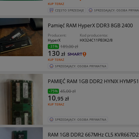
KUP TERAZ
CZĘSTO SPRZEDAJE
SPRZEDAJĄCY: OSOBA PRYW
Pamięć RAM HyperX DDR3 8GB 2400
Producent:
Kod producenta:
HyperX
HX324C11PB3K2/8
189
,00 zł
-31%
130
zł
KUP TERAZ
SPRZEDAJĄCY: OSOBA PRYWATNA
45
,00 zł
-75%
10
,95
zł
KUP TERAZ
SPRZEDAJĄCY: OSOBA PRYWATNA
RAM 1GB DDR2 667MHz CL5 KVR667D