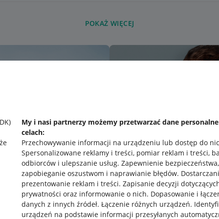
POKAŻ WIĘCEJ
SDK)
My i nasi partnerzy możemy przetwarzać dane personaln
celach:
że
Przechowywanie informacji na urządzeniu lub dostęp do ni
Spersonalizowane reklamy i treści, pomiar reklam i treści, b
odbiorców i ulepszanie usług
.
Zapewnienie bezpieczeństwa,
zapobieganie oszustwom i naprawianie błędów
.
Dostarczani
prezentowanie reklam i treści
.
Zapisanie decyzji dotyczącyc
prywatności oraz informowanie o nich
.
Dopasowanie i łącze
danych z innych źródeł
.
Łączenie różnych urządzeń
.
Identyf
urządzeń na podstawie informacji przesyłanych automatycz