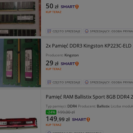
50
zł
KUP TERAZ
CZĘSTO SPRZEDAJE
SPRZEDAJĄCY: OSOBA PRYW
2x Pamięć DDR3 Kingston KP223C-EL
Producent:
Kingston
29
zł
KUP TERAZ
CZĘSTO SPRZEDAJE
SPRZEDAJĄCY: OSOBA PRYW
Pamięć RAM Ballistix Sport 8GB DDR4
Typ pamięci:
DDR4
Producent:
Ballistix
Liczba modu
199
,00 zł
-24%
149
,99
zł
KUP TERAZ