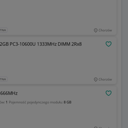
Chorzów
ATNA
D 2GB PC3-10600U 1333MHz DIMM 2Rx8
OBSERWU
Chorzów
ATNA
 2666MHz
OBSERWU
łów:
1
Pojemność pojedynczego modułu:
8 GB