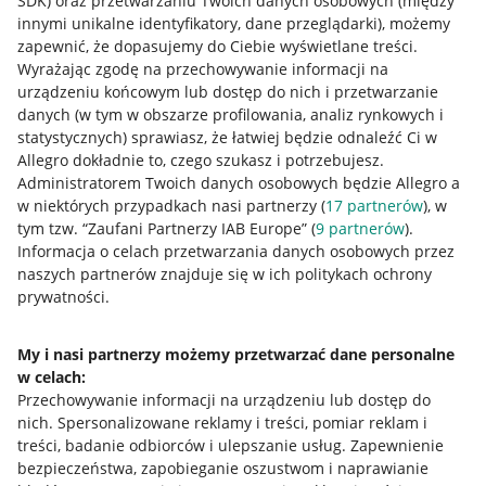
SDK)
oraz przetwarzaniu Twoich danych osobowych
(między
innymi unikalne identyfikatory, dane przeglądarki)
, możemy
zapewnić, że dopasujemy do Ciebie wyświetlane treści.
Wyrażając zgodę na przechowywanie informacji na
urządzeniu końcowym lub dostęp do nich i przetwarzanie
danych (w tym w obszarze profilowania, analiz rynkowych i
statystycznych) sprawiasz, że łatwiej będzie odnaleźć Ci w
Allegro dokładnie to, czego szukasz i potrzebujesz.
Administratorem Twoich danych osobowych będzie Allegro a
w niektórych przypadkach nasi partnerzy (
17
partnerów
), w
tym tzw. “Zaufani Partnerzy IAB Europe” (
9
partnerów
).
Przydatne informacje
Informacja o celach przetwarzania danych osobowych przez
naszych partnerów znajduje się w ich politykach ochrony
prywatności.
Jak to działa
Napisz do nas
My i nasi partnerzy możemy przetwarzać dane personalne
w celach:
Allegro Gadane dla sprzedających
Przechowywanie informacji na urządzeniu lub dostęp do
Allegro Gadane dla kupujących
nich
.
Spersonalizowane reklamy i treści, pomiar reklam i
treści, badanie odbiorców i ulepszanie usług
.
Zapewnienie
Mapa miejscowości
bezpieczeństwa, zapobieganie oszustwom i naprawianie