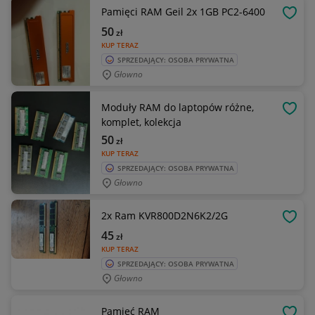
Pamięci RAM Geil 2x 1GB PC2-6400
OBSE
50
zł
KUP TERAZ
SPRZEDAJĄCY: OSOBA PRYWATNA
Głowno
Moduły RAM do laptopów różne,
OBSE
komplet, kolekcja
50
zł
KUP TERAZ
SPRZEDAJĄCY: OSOBA PRYWATNA
Głowno
2x Ram KVR800D2N6K2/2G
OBSE
45
zł
KUP TERAZ
SPRZEDAJĄCY: OSOBA PRYWATNA
Głowno
Pamięć RAM