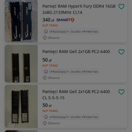
Pamięć RAM HyperX Fury DDR4 16GB
OBSE
2x8G 2133MHz CL14
340
zł
KUP TERAZ
SPRZEDAJĄCY: OSOBA PRYWATNA
Głowno
Pamięci RAM Geil 2x1GB PC2-6400
OBSE
50
zł
KUP TERAZ
SPRZEDAJĄCY: OSOBA PRYWATNA
Głowno
Pamięci RAM Geil 2x1GB PC2-6400
OBSE
CL 5-5-5-15
50
zł
KUP TERAZ
SPRZEDAJĄCY: OSOBA PRYWATNA
Głowno