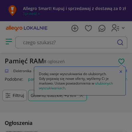
Allegro Smart! Kupuj i sprzedawaj z dostawą za 0 zł
Sprawdź »
Otwórz menu z kategoriami
szukaj
Pamięć RAM
8
ogłoszeń
POL
kalnie
Elektronika
Komputery
Podzespoły komputerowe
Pamięć RAM
Zamkn
Dodaj swoje wyszukiwania do ulubionych.
Gdy pojawią się nowe oferty, wyślemy Ci je
Podobne:
pamięć ram
pamięć ram ddr5
pamięć ram ddr4
mailowo. Ustaw powiadomienia w
ulubionych
wyszukiwaniach
.
Filtruj
Głowno, Łódzkie, +0 km
Ogłoszenia