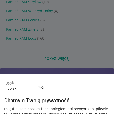
Pamięć RAM Stryków
(10)
Pamięć RAM Wiączyń Dolny
(4)
Pamięć RAM Łowicz
(5)
Pamięć RAM Zgierz
(8)
Pamięć RAM Łódź
(160)
POKAŻ WIĘCEJ
język
Dbamy o Twoją prywatność
Dzięki plikom cookies i technologiom pokrewnym
(np. piksele,