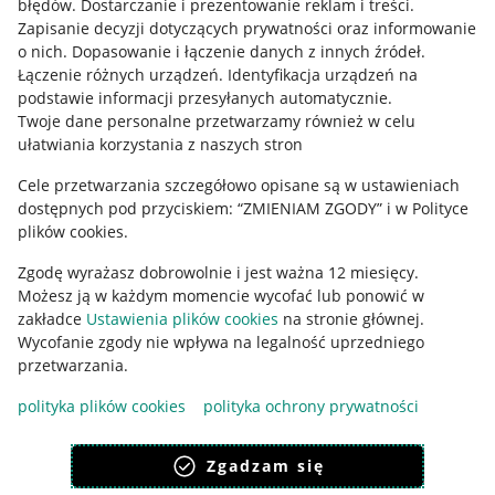
błędów
.
Dostarczanie i prezentowanie reklam i treści
.
Informacje prawne
Zapisanie decyzji dotyczących prywatności oraz informowanie
o nich
.
Dopasowanie i łączenie danych z innych źródeł
.
Regulamin
Łączenie różnych urządzeń
.
Identyfikacja urządzeń na
podstawie informacji przesyłanych automatycznie
.
Polityka plików "cookies"
Twoje dane personalne przetwarzamy również w celu
ułatwiania korzystania z naszych stron
Ustawienia plików "cookies"
Cele przetwarzania szczegółowo opisane są w ustawieniach
Udostępnianie lokalizacji
dostępnych pod przyciskiem: “ZMIENIAM ZGODY” i w Polityce
Informacje dla Aktu o Usługach Cyfrowych
plików cookies.
Zgodę wyrażasz dobrowolnie i jest ważna 12 miesięcy.
Pobierz aplikację
Możesz ją w każdym momencie wycofać lub ponowić w
zakładce
Ustawienia plików cookies
na stronie głównej.
Wycofanie zgody nie wpływa na legalność uprzedniego
przetwarzania.
polityka plików cookies
polityka ochrony prywatności
Zgadzam się