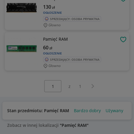
OBSE
130
zł
OGŁOSZENIE
SPRZEDAJĄCY: OSOBA PRYWATNA
Głowno
Pamięć RAM
OBSE
60
zł
OGŁOSZENIE
SPRZEDAJĄCY: OSOBA PRYWATNA
Głowno
Wybierz stronę:
Następna strona
z
1
Stan przedmiotu: Pamięć RAM
Bardzo dobry
Używany
Zobacz w innej lokalizacji
"Pamięć RAM"