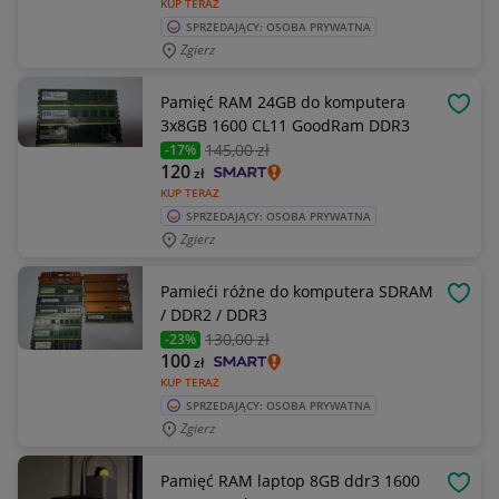
KUP TERAZ
SPRZEDAJĄCY: OSOBA PRYWATNA
Zgierz
Pamięć RAM 24GB do komputera
OBSE
3x8GB 1600 CL11 GoodRam DDR3
145
,00 zł
-17%
120
zł
KUP TERAZ
SPRZEDAJĄCY: OSOBA PRYWATNA
Zgierz
Pamieći różne do komputera SDRAM
OBSE
/ DDR2 / DDR3
130
,00 zł
-23%
100
zł
KUP TERAZ
SPRZEDAJĄCY: OSOBA PRYWATNA
Zgierz
Pamięć RAM laptop 8GB ddr3 1600
OBSE