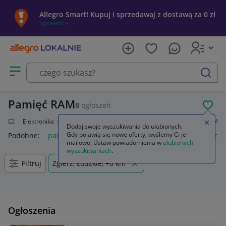
Allegro Smart! Kupuj i sprzedawaj z dostawą za 0 zł
Sprawdź »
Otwórz menu z kategoriami
szukaj
Pamięć RAM
8
ogłoszeń
POL
kalnie
Elektronika
Komputery
Podzespoły komputerowe
Pamięć RAM
Zamkn
Dodaj swoje wyszukiwania do ulubionych.
Gdy pojawią się nowe oferty, wyślemy Ci je
Podobne:
pamięć ram
pamięć ram ddr5
pamięć ram ddr4
mailowo. Ustaw powiadomienia w
ulubionych
wyszukiwaniach
.
Filtruj
Zgierz, Łódzkie, +0 km
Ogłoszenia