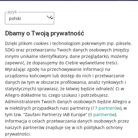
język
Dbamy o Twoją prywatność
Dzięki plikom cookies i technologiom pokrewnym
(np. piksele,
SDK)
oraz przetwarzaniu Twoich danych osobowych
(między
innymi unikalne identyfikatory, dane przeglądarki)
, możemy
zapewnić, że dopasujemy do Ciebie wyświetlane treści.
Wyrażając zgodę na przechowywanie informacji na
urządzeniu końcowym lub dostęp do nich i przetwarzanie
danych (w tym w obszarze profilowania, analiz rynkowych i
statystycznych) sprawiasz, że łatwiej będzie odnaleźć Ci w
Allegro dokładnie to, czego szukasz i potrzebujesz.
Administratorem Twoich danych osobowych będzie Allegro a
w niektórych przypadkach nasi partnerzy (
17
partnerów
), w
tym tzw. “Zaufani Partnerzy IAB Europe” (
9
partnerów
).
Przydatne informacje
Informacja o celach przetwarzania danych osobowych przez
naszych partnerów znajduje się w ich politykach ochrony
prywatności.
Jak to działa