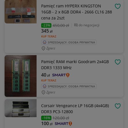
Pamięć ram HYPERX KINGSTON
OBSE
16GB - 2 x 8GB DDR4 - 2666 CL16 288
cena za 2szt
450
,00 zł
do negocjacji
-23%
345
zł
KUP TERAZ
SPRZEDAJĄCY: OSOBA PRYWATNA
Zgierz
Pamięć RAM marki Goodram 2x4GB
OBSE
DDR3 1333 MHz
40
zł
KUP TERAZ
SPRZEDAJĄCY: OSOBA PRYWATNA
Zgierz
Corsair Vengeance LP 16GB (4x4GB)
OBSE
DDR3 PC3-12800
120
,00 zł
-16%
100
zł