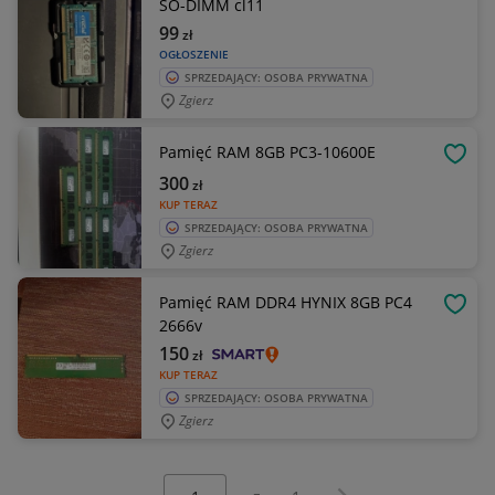
SO-DIMM cl11
99
zł
OGŁOSZENIE
SPRZEDAJĄCY: OSOBA PRYWATNA
Zgierz
Pamięć RAM 8GB PC3-10600E
OBSE
300
zł
KUP TERAZ
SPRZEDAJĄCY: OSOBA PRYWATNA
Zgierz
Pamięć RAM DDR4 HYNIX 8GB PC4
OBSE
2666v
150
zł
KUP TERAZ
SPRZEDAJĄCY: OSOBA PRYWATNA
Zgierz
Wybierz stronę:
Następna strona