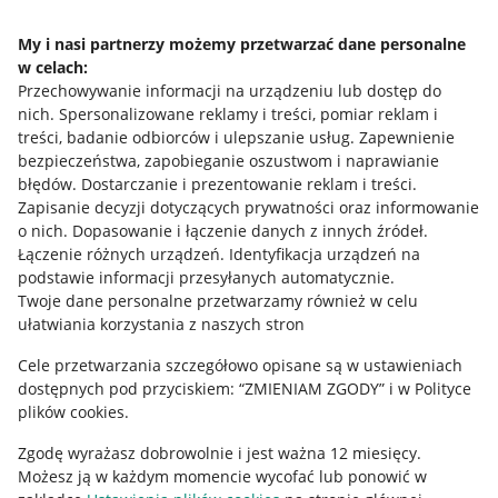
Napisz do nas
My i nasi partnerzy możemy przetwarzać dane personalne
w celach:
Allegro Gadane dla sprzedających
Przechowywanie informacji na urządzeniu lub dostęp do
Allegro Gadane dla kupujących
nich
.
Spersonalizowane reklamy i treści, pomiar reklam i
treści, badanie odbiorców i ulepszanie usług
.
Zapewnienie
Mapa miejscowości
bezpieczeństwa, zapobieganie oszustwom i naprawianie
błędów
.
Dostarczanie i prezentowanie reklam i treści
.
Informacje prawne
Zapisanie decyzji dotyczących prywatności oraz informowanie
o nich
.
Dopasowanie i łączenie danych z innych źródeł
.
Regulamin
Łączenie różnych urządzeń
.
Identyfikacja urządzeń na
podstawie informacji przesyłanych automatycznie
.
Polityka plików "cookies"
Twoje dane personalne przetwarzamy również w celu
ułatwiania korzystania z naszych stron
Ustawienia plików "cookies"
Cele przetwarzania szczegółowo opisane są w ustawieniach
Udostępnianie lokalizacji
dostępnych pod przyciskiem: “ZMIENIAM ZGODY” i w Polityce
Informacje dla Aktu o Usługach Cyfrowych
plików cookies.
Zgodę wyrażasz dobrowolnie i jest ważna 12 miesięcy.
Pobierz aplikację
Możesz ją w każdym momencie wycofać lub ponowić w