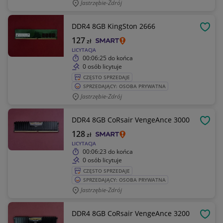
Jastrzębie-Zdrój
DDR4 8GB KingSton 2666
OBSE
127
zł
LICYTACJA
00:06:25
do końca
0 osób licytuje
CZĘSTO SPRZEDAJE
SPRZEDAJĄCY: OSOBA PRYWATNA
Jastrzębie-Zdrój
DDR4 8GB CoRsair VengeAnce 3000
OBSE
128
zł
LICYTACJA
00:06:23
do końca
0 osób licytuje
CZĘSTO SPRZEDAJE
SPRZEDAJĄCY: OSOBA PRYWATNA
Jastrzębie-Zdrój
DDR4 8GB CoRsair VengeAnce 3200
OBSE