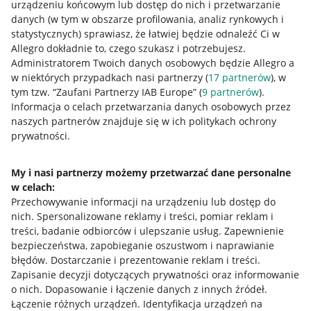
urządzeniu końcowym lub dostęp do nich i przetwarzanie
danych (w tym w obszarze profilowania, analiz rynkowych i
statystycznych) sprawiasz, że łatwiej będzie odnaleźć Ci w
Allegro dokładnie to, czego szukasz i potrzebujesz.
Administratorem Twoich danych osobowych będzie Allegro a
w niektórych przypadkach nasi partnerzy (
17
partnerów
), w
tym tzw. “Zaufani Partnerzy IAB Europe” (
9
partnerów
).
Przydatne informacje
Informacja o celach przetwarzania danych osobowych przez
naszych partnerów znajduje się w ich politykach ochrony
prywatności.
Jak to działa
Napisz do nas
My i nasi partnerzy możemy przetwarzać dane personalne
w celach:
Allegro Gadane dla sprzedających
Przechowywanie informacji na urządzeniu lub dostęp do
Allegro Gadane dla kupujących
nich
.
Spersonalizowane reklamy i treści, pomiar reklam i
treści, badanie odbiorców i ulepszanie usług
.
Zapewnienie
Mapa miejscowości
bezpieczeństwa, zapobieganie oszustwom i naprawianie
błędów
.
Dostarczanie i prezentowanie reklam i treści
.
Informacje prawne
Zapisanie decyzji dotyczących prywatności oraz informowanie
o nich
.
Dopasowanie i łączenie danych z innych źródeł
.
Regulamin
Łączenie różnych urządzeń
.
Identyfikacja urządzeń na