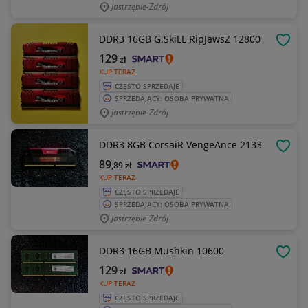
Jastrzębie-Zdrój
DDR3 16GB G.SkiLL RipJawsZ 12800
OBSE
129
zł
KUP TERAZ
CZĘSTO SPRZEDAJE
SPRZEDAJĄCY: OSOBA PRYWATNA
Jastrzębie-Zdrój
DDR3 8GB CorsaiR VengeAnce 2133
OBSE
89
,89
zł
KUP TERAZ
CZĘSTO SPRZEDAJE
SPRZEDAJĄCY: OSOBA PRYWATNA
Jastrzębie-Zdrój
DDR3 16GB Mushkin 10600
OBSE
129
zł
KUP TERAZ
CZĘSTO SPRZEDAJE