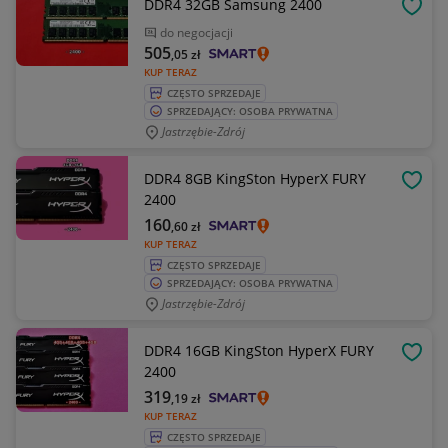
DDR4 32GB Samsung 2400
OBSE
do negocjacji
505
,05
zł
KUP TERAZ
CZĘSTO SPRZEDAJE
SPRZEDAJĄCY: OSOBA PRYWATNA
Jastrzębie-Zdrój
DDR4 8GB KingSton HyperX FURY
OBSE
2400
160
,60
zł
KUP TERAZ
CZĘSTO SPRZEDAJE
SPRZEDAJĄCY: OSOBA PRYWATNA
Jastrzębie-Zdrój
DDR4 16GB KingSton HyperX FURY
OBSE
2400
319
,19
zł
KUP TERAZ
CZĘSTO SPRZEDAJE