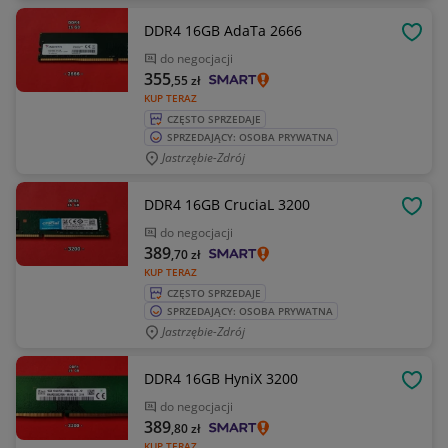
DDR4 16GB AdaTa 2666
OBSE
do negocjacji
355
,55
zł
KUP TERAZ
CZĘSTO SPRZEDAJE
SPRZEDAJĄCY: OSOBA PRYWATNA
Jastrzębie-Zdrój
DDR4 16GB CruciaL 3200
OBSE
do negocjacji
389
,70
zł
KUP TERAZ
CZĘSTO SPRZEDAJE
SPRZEDAJĄCY: OSOBA PRYWATNA
Jastrzębie-Zdrój
DDR4 16GB HyniX 3200
OBSE
do negocjacji
389
,80
zł
KUP TERAZ