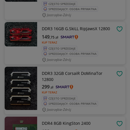
CZĘSTO SPRZEDAJE
SPRZEDAJĄCY: OSOBA PRYWATNA
Jastrzębie-Zdrój
DDR3 16GB G.SkiLL RipJawsX 12800
OBSE
149
,75
zł
KUP TERAZ
CZĘSTO SPRZEDAJE
SPRZEDAJĄCY: OSOBA PRYWATNA
Jastrzębie-Zdrój
DDR3 32GB CorsaiR DoMinaTor
OBSE
12800
299
zł
KUP TERAZ
CZĘSTO SPRZEDAJE
SPRZEDAJĄCY: OSOBA PRYWATNA
Jastrzębie-Zdrój
DDR4 8GB KingSton 2400
OBSE