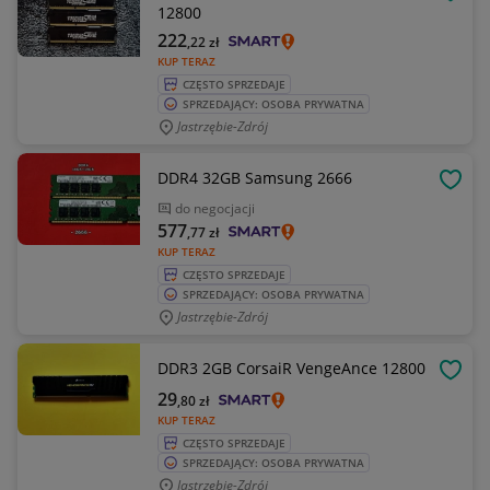
OBSE
12800
222
,22
zł
KUP TERAZ
CZĘSTO SPRZEDAJE
SPRZEDAJĄCY: OSOBA PRYWATNA
Jastrzębie-Zdrój
DDR4 32GB Samsung 2666
OBSE
do negocjacji
577
,77
zł
KUP TERAZ
CZĘSTO SPRZEDAJE
SPRZEDAJĄCY: OSOBA PRYWATNA
Jastrzębie-Zdrój
DDR3 2GB CorsaiR VengeAnce 12800
OBSE
29
,80
zł
KUP TERAZ
CZĘSTO SPRZEDAJE
SPRZEDAJĄCY: OSOBA PRYWATNA
Jastrzębie-Zdrój