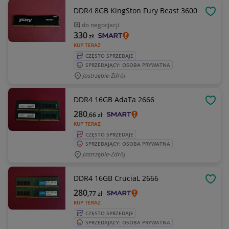
DDR4 8GB KingSton Fury Beast 3600
OBSE
do negocjacji
330
zł
KUP TERAZ
CZĘSTO SPRZEDAJE
SPRZEDAJĄCY: OSOBA PRYWATNA
Jastrzębie-Zdrój
DDR4 16GB AdaTa 2666
OBSE
280
,66
zł
KUP TERAZ
CZĘSTO SPRZEDAJE
SPRZEDAJĄCY: OSOBA PRYWATNA
Jastrzębie-Zdrój
DDR4 16GB CruciaL 2666
OBSE
280
,77
zł
KUP TERAZ
CZĘSTO SPRZEDAJE
SPRZEDAJĄCY: OSOBA PRYWATNA