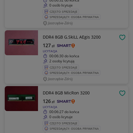
00:06:32
do końca
0 osób licytuje
CZĘSTO SPRZEDAJE
SPRZEDAJĄCY: OSOBA PRYWATNA
Jastrzębie-Zdrój
DDR4 8GB G.SkiLL AEgis 3200
OBSE
127
zł
LICYTACJA
00:06:30
do końca
2 osoby licytują
CZĘSTO SPRZEDAJE
SPRZEDAJĄCY: OSOBA PRYWATNA
Jastrzębie-Zdrój
DDR4 8GB MicRon 3200
OBSE
126
zł
LICYTACJA
00:06:27
do końca
0 osób licytuje
CZĘSTO SPRZEDAJE
SPRZEDAJĄCY: OSOBA PRYWATNA