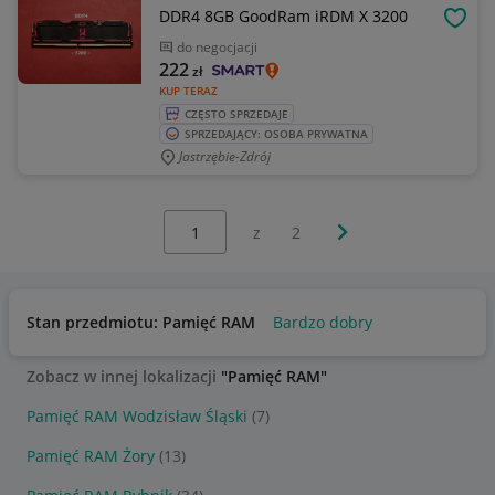
DDR4 8GB GoodRam iRDM X 3200
OBSE
do negocjacji
222
zł
KUP TERAZ
CZĘSTO SPRZEDAJE
SPRZEDAJĄCY: OSOBA PRYWATNA
Jastrzębie-Zdrój
Wybierz stronę:
Następna strona
z
2
Stan przedmiotu: Pamięć RAM
Bardzo dobry
Zobacz w innej lokalizacji
"Pamięć RAM"
Pamięć RAM Wodzisław Śląski
(7)
Pamięć RAM Żory
(13)