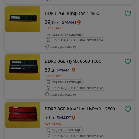
DDR3 2GB KingSton 12800
OBSE
29
,90
zł
KUP TERAZ
CZĘSTO SPRZEDAJE
SPRZEDAJĄCY: OSOBA PRYWATNA
Jastrzębie-Zdrój
DDR3 8GB HyniX 8500 1066
OBSE
59
zł
KUP TERAZ
CZĘSTO SPRZEDAJE
SPRZEDAJĄCY: OSOBA PRYWATNA
Jastrzębie-Zdrój
DDR3 8GB KingSton HyPerX 12800
OBSE
79
zł
KUP TERAZ
CZĘSTO SPRZEDAJE
SPRZEDAJĄCY: OSOBA PRYWATNA