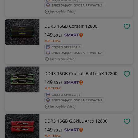
SPRZEDAJĄCY: OSOBA PRYWATNA
Jastrzębie-Zdrój
DDR3 16GB Corsair 12800
OBSE
149
,50
zł
KUP TERAZ
CZĘSTO SPRZEDAJE
SPRZEDAJĄCY: OSOBA PRYWATNA
Jastrzębie-Zdrój
DDR3 16GB CruciaL BaLListiX 12800
OBSE
149
,60
zł
KUP TERAZ
CZĘSTO SPRZEDAJE
SPRZEDAJĄCY: OSOBA PRYWATNA
Jastrzębie-Zdrój
DDR3 16GB G.SkiLL Ares 12800
OBSE
149
,70
zł
KUP TERAZ