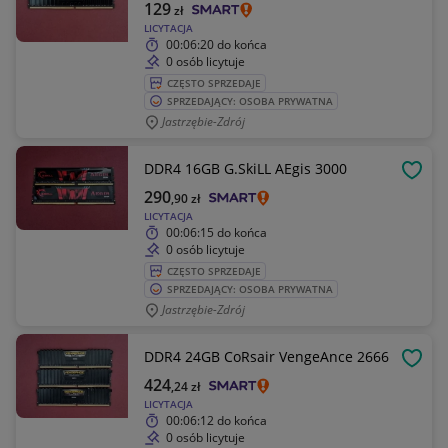
129
zł
LICYTACJA
00:06:20
do końca
0 osób licytuje
CZĘSTO SPRZEDAJE
SPRZEDAJĄCY: OSOBA PRYWATNA
Jastrzębie-Zdrój
DDR4 16GB G.SkiLL AEgis 3000
OBSE
290
,90
zł
LICYTACJA
00:06:15
do końca
0 osób licytuje
CZĘSTO SPRZEDAJE
SPRZEDAJĄCY: OSOBA PRYWATNA
Jastrzębie-Zdrój
DDR4 24GB CoRsair VengeAnce 2666
OBSE
424
,24
zł
LICYTACJA
00:06:12
do końca
0 osób licytuje