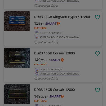
SPRZEDAJĄCY: OSOBA PRYWATNA
Jastrzębie-Zdrój
DDR3 16GB KingSton HyperX 12800
OBSE
159
zł
KUP TERAZ
CZĘSTO SPRZEDAJE
SPRZEDAJĄCY: OSOBA PRYWATNA
Jastrzębie-Zdrój
DDR3 16GB Corsair 12800
OBSE
149
,20
zł
KUP TERAZ
CZĘSTO SPRZEDAJE
SPRZEDAJĄCY: OSOBA PRYWATNA
Jastrzębie-Zdrój
DDR3 16GB Corsair 12800
OBSE
149
,30
zł
KUP TERAZ
CZĘSTO SPRZEDAJE