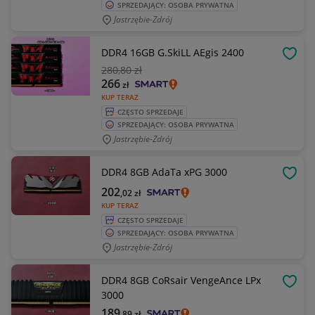
SPRZEDAJĄCY: OSOBA PRYWATNA
Jastrzębie-Zdrój
DDR4 16GB G.SkiLL AEgis 2400
OBSE
280
,80 zł
266
zł
KUP TERAZ
CZĘSTO SPRZEDAJE
SPRZEDAJĄCY: OSOBA PRYWATNA
Jastrzębie-Zdrój
DDR4 8GB AdaTa xPG 3000
OBSE
202
,02
zł
KUP TERAZ
CZĘSTO SPRZEDAJE
SPRZEDAJĄCY: OSOBA PRYWATNA
Jastrzębie-Zdrój
DDR4 8GB CoRsair VengeAnce LPx
OBSE
3000
189
,89
zł