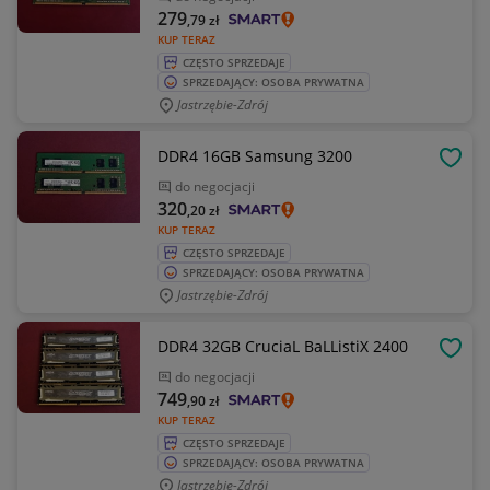
279
,79
zł
KUP TERAZ
CZĘSTO SPRZEDAJE
SPRZEDAJĄCY: OSOBA PRYWATNA
Jastrzębie-Zdrój
DDR4 16GB Samsung 3200
OBSE
do negocjacji
320
,20
zł
KUP TERAZ
CZĘSTO SPRZEDAJE
SPRZEDAJĄCY: OSOBA PRYWATNA
Jastrzębie-Zdrój
DDR4 32GB CruciaL BaLListiX 2400
OBSE
do negocjacji
749
,90
zł
KUP TERAZ
CZĘSTO SPRZEDAJE
SPRZEDAJĄCY: OSOBA PRYWATNA
Jastrzębie-Zdrój