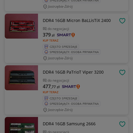
SPRZEDAJĄCY: OSOBA PRYWATNA
Jastrzębie-Zdrój
DDR4 16GB Micron BaLLisTiX 2400
OBSE
do negocjacji
379
zł
KUP TERAZ
CZĘSTO SPRZEDAJE
SPRZEDAJĄCY: OSOBA PRYWATNA
Jastrzębie-Zdrój
DDR4 16GB PaTrioT Viper 3200
OBSE
do negocjacji
477
,77
zł
KUP TERAZ
CZĘSTO SPRZEDAJE
SPRZEDAJĄCY: OSOBA PRYWATNA
Jastrzębie-Zdrój
DDR4 16GB Samsung 2666
OBSE
do negocjacji