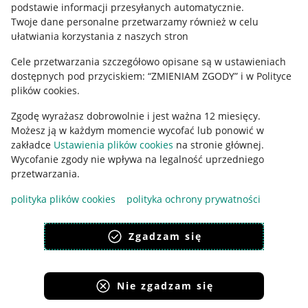
podstawie informacji przesyłanych automatycznie
.
Polityka plików "cookies"
Twoje dane personalne przetwarzamy również w celu
ułatwiania korzystania z naszych stron
Ustawienia plików "cookies"
Cele przetwarzania szczegółowo opisane są w ustawieniach
Udostępnianie lokalizacji
dostępnych pod przyciskiem: “ZMIENIAM ZGODY” i w Polityce
Informacje dla Aktu o Usługach Cyfrowych
plików cookies.
Zgodę wyrażasz dobrowolnie i jest ważna 12 miesięcy.
Pobierz aplikację
Możesz ją w każdym momencie wycofać lub ponowić w
zakładce
Ustawienia plików cookies
na stronie głównej.
Wycofanie zgody nie wpływa na legalność uprzedniego
przetwarzania.
polityka plików cookies
polityka ochrony prywatności
Zgadzam się
Nie zgadzam się
Korzystanie z serwisu oznacza akceptację
regulaminu
.