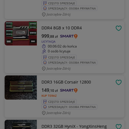
CZĘSTO SPRZEDAJE
SPRZEDAJĄCY: OSOBA PRYWATNA
Jastrzębie-Zdrój
DDR4 8GB x 10 DDR4
OBSE
999
,88
zł
LICYTACJA
00:06:02
do końca
0 osób licytuje
CZĘSTO SPRZEDAJE
SPRZEDAJĄCY: OSOBA PRYWATNA
Jastrzębie-Zdrój
DDR3 16GB Corsair 12800
OBSE
149
,10
zł
KUP TERAZ
CZĘSTO SPRZEDAJE
SPRZEDAJĄCY: OSOBA PRYWATNA
Jastrzębie-Zdrój
DDR3 32GB HyniX - YongXinsHeng