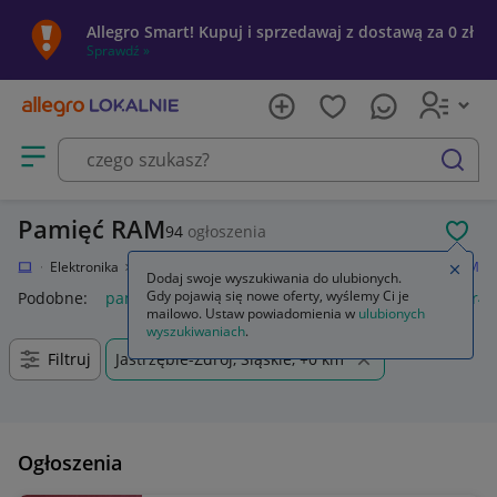
Allegro Smart! Kupuj i sprzedawaj z dostawą za 0 zł
Sprawdź »
Otwórz menu z kategoriami
szukaj
Pamięć RAM
94
ogłoszenia
POL
kalnie
Elektronika
Komputery
Podzespoły komputerowe
Pamięć RAM
Zamkn
Dodaj swoje wyszukiwania do ulubionych.
Gdy pojawią się nowe oferty, wyślemy Ci je
Podobne:
pamięć ram
pamięć ram ddr5
pamięć ram ddr4
mailowo. Ustaw powiadomienia w
ulubionych
wyszukiwaniach
.
Filtruj
Jastrzębie-Zdrój, Śląskie, +0 km
Ogłoszenia