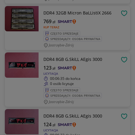
DDR4 32GB Micron BaLListiX 2666
OBSE
769
zł
KUP TERAZ
CZĘSTO SPRZEDAJE
SPRZEDAJĄCY: OSOBA PRYWATNA
Jastrzębie-Zdrój
DDR4 8GB G.SkiLL AEgis 3000
OBSE
123
zł
LICYTACJA
00:06:35
do końca
0 osób licytuje
CZĘSTO SPRZEDAJE
SPRZEDAJĄCY: OSOBA PRYWATNA
Jastrzębie-Zdrój
DDR4 8GB G.SkiLL AEgis 3000
OBSE
124
zł
LICYTACJA