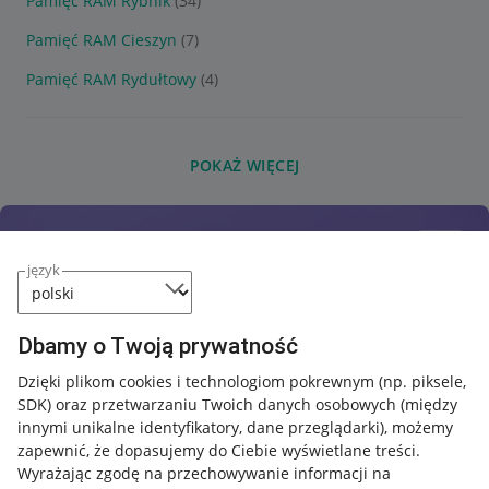
Pamięć RAM Rybnik
(34)
Pamięć RAM Cieszyn
(7)
Pamięć RAM Rydułtowy
(4)
POKAŻ WIĘCEJ
język
Dbamy o Twoją prywatność
Dzięki plikom cookies i technologiom pokrewnym
(np. piksele,
SDK)
oraz przetwarzaniu Twoich danych osobowych
(między
innymi unikalne identyfikatory, dane przeglądarki)
, możemy
zapewnić, że dopasujemy do Ciebie wyświetlane treści.
Wyrażając zgodę na przechowywanie informacji na