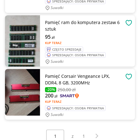
SPRZEDAJĄCY: OSOBA PRYWATNA
Suwałki
Pamięć ram do komputera zestaw 6
OBSE
sztuk
95
zł
KUP TERAZ
CZĘSTO SPRZEDAJE
SPRZEDAJĄCY: OSOBA PRYWATNA
Suwałki
Pamięć Corsair Vengeance LPX,
OBSE
DDR4, 8 GB, 3200MHz
250
,00 zł
-20%
200
zł
KUP TERAZ
SPRZEDAJĄCY: OSOBA PRYWATNA
Suwałki
Wybierz stronę:
Następna strona
z
1