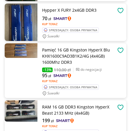
Hypper X FURY 2x4GB DDR3
OBSE
70
zł
KUP TERAZ
SPRZEDAJĄCY: OSOBA PRYWATNA
Suwałki
Pamięć 16 GB Kingston HyperX Blu
OBSE
KHX1600C9AD3B1K2/4G (4x4GB)
1600Mhz DDR3
110
,00 zł
do negocjacji
-13%
95
zł
KUP TERAZ
SPRZEDAJĄCY: OSOBA PRYWATNA
Suwałki
RAM 16 GB DDR3 Kingston HyperX
OBSE
Beast 2133 MHz (4x4GB)
199
zł
KUP TERAZ