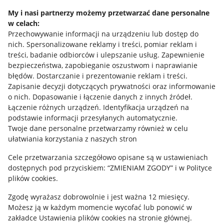
Napisz do nas
My i nasi partnerzy możemy przetwarzać dane personalne
w celach:
Allegro Gadane dla sprzedających
Przechowywanie informacji na urządzeniu lub dostęp do
Allegro Gadane dla kupujących
nich
.
Spersonalizowane reklamy i treści, pomiar reklam i
treści, badanie odbiorców i ulepszanie usług
.
Zapewnienie
Mapa miejscowości
bezpieczeństwa, zapobieganie oszustwom i naprawianie
błędów
.
Dostarczanie i prezentowanie reklam i treści
.
Informacje prawne
Zapisanie decyzji dotyczących prywatności oraz informowanie
o nich
.
Dopasowanie i łączenie danych z innych źródeł
.
Regulamin
Łączenie różnych urządzeń
.
Identyfikacja urządzeń na
podstawie informacji przesyłanych automatycznie
.
Polityka plików "cookies"
Twoje dane personalne przetwarzamy również w celu
ułatwiania korzystania z naszych stron
Ustawienia plików "cookies"
Cele przetwarzania szczegółowo opisane są w ustawieniach
Udostępnianie lokalizacji
dostępnych pod przyciskiem: “ZMIENIAM ZGODY” i w Polityce
Informacje dla Aktu o Usługach Cyfrowych
plików cookies.
Zgodę wyrażasz dobrowolnie i jest ważna 12 miesięcy.
Pobierz aplikację
Możesz ją w każdym momencie wycofać lub ponowić w
zakładce
Ustawienia plików cookies
na stronie głównej.