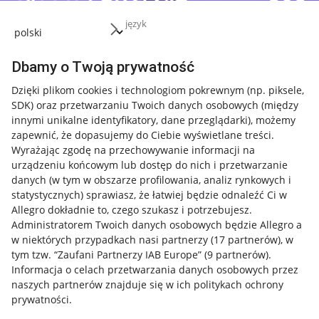
język
Dbamy o Twoją prywatność
Dzięki plikom cookies i technologiom pokrewnym
(np. piksele,
SDK)
oraz przetwarzaniu Twoich danych osobowych
(między
innymi unikalne identyfikatory, dane przeglądarki)
, możemy
zapewnić, że dopasujemy do Ciebie wyświetlane treści.
Wyrażając zgodę na przechowywanie informacji na
urządzeniu końcowym lub dostęp do nich i przetwarzanie
danych (w tym w obszarze profilowania, analiz rynkowych i
statystycznych) sprawiasz, że łatwiej będzie odnaleźć Ci w
Allegro dokładnie to, czego szukasz i potrzebujesz.
Administratorem Twoich danych osobowych będzie Allegro a
w niektórych przypadkach nasi partnerzy (
17
partnerów
), w
tym tzw. “Zaufani Partnerzy IAB Europe” (
9
partnerów
).
Przydatne informacje
Informacja o celach przetwarzania danych osobowych przez
naszych partnerów znajduje się w ich politykach ochrony
prywatności.
Jak to działa