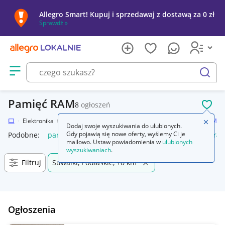
Allegro Smart! Kupuj i sprzedawaj z dostawą za 0 zł
Sprawdź »
Otwórz menu z kategoriami
szukaj
Pamięć RAM
8
ogłoszeń
POL
kalnie
Elektronika
Komputery
Podzespoły komputerowe
Pamięć RAM
Zamkn
Dodaj swoje wyszukiwania do ulubionych.
Gdy pojawią się nowe oferty, wyślemy Ci je
Podobne:
pamięć ram
pamięć ram ddr5
pamięć ram ddr4
mailowo. Ustaw powiadomienia w
ulubionych
wyszukiwaniach
.
Filtruj
Suwałki, Podlaskie, +0 km
Ogłoszenia