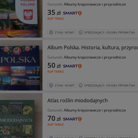
Gatunek:
Albumy krajoznawcze i przyrodnicze
35
zł
KUP TERAZ
STAN: NOWY
SPRZEDAJĄCY: OSOBA PRYWATNA
Album Polska. Historia, kultura, przyro
Gatunek:
Albumy krajoznawcze i przyrodnicze
50
zł
KUP TERAZ
STAN: NOWY
SPRZEDAJĄCY: OSOBA PRYWATNA
Atlas roślin miododajnych
Gatunek:
Albumy krajoznawcze i przyrodnicze
70
zł
KUP TERAZ