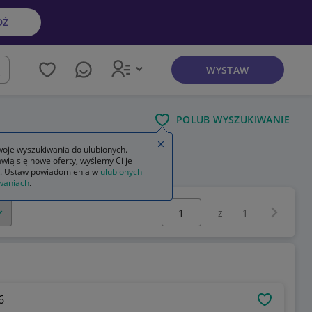
DŹ
WYSTAW
kaj
POLUB WYSZUKIWANIE
Zamknij wskazówkę
oje wyszukiwania do ulubionych.
wią się nowe oferty, wyślemy Ci je
. Ustaw powiadomienia w
ulubionych
waniach
.
Wybierz stronę:
Następna 
z
1
6
OBSERWU