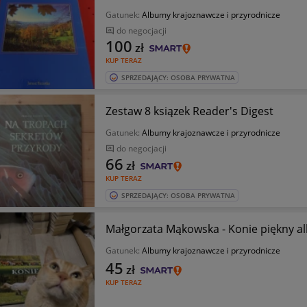
Gatunek:
Albumy krajoznawcze i przyrodnicze
do negocjacji
100
zł
KUP TERAZ
SPRZEDAJĄCY: OSOBA PRYWATNA
Zestaw 8 ksiązek Reader's Digest
Gatunek:
Albumy krajoznawcze i przyrodnicze
do negocjacji
66
zł
KUP TERAZ
SPRZEDAJĄCY: OSOBA PRYWATNA
Małgorzata Mąkowska - Konie piękny 
Gatunek:
Albumy krajoznawcze i przyrodnicze
45
zł
KUP TERAZ