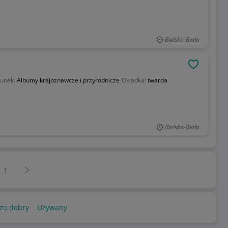
Bielsko-Biała
OBSERWU
unek:
Albumy krajoznawcze i przyrodnicze
Okładka:
twarda
Bielsko-Biała
Następna strona
z
1
zo dobry
Używany