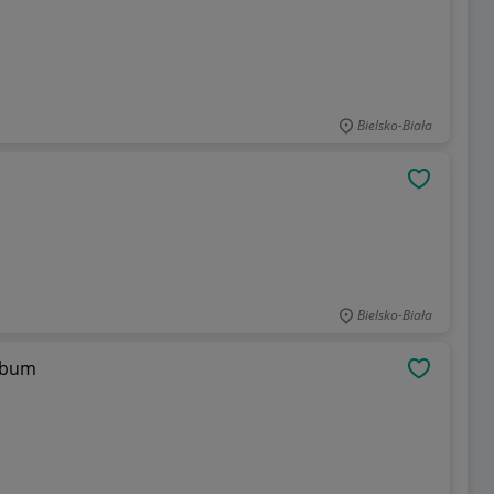
Bielsko-Biała
OBSERWU
Bielsko-Biała
album
OBSERWU