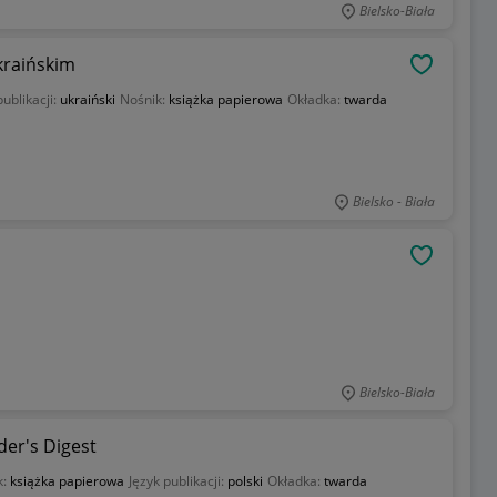
Bielsko-Biała
kraińskim
OBSERWU
publikacji:
ukraiński
Nośnik:
książka papierowa
Okładka:
twarda
Bielsko - Biała
OBSERWU
Bielsko-Biała
der's Digest
k:
książka papierowa
Język publikacji:
polski
Okładka:
twarda