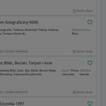
Bielsko-Biała
um fotograficzny K045
OBSERWU
otografie: Tadeusz Budziński Teksty: Andrzej
Wydawnictwo:
ło, Tomasz Konarski
Bosz
Bielsko-Biała
ĄCY: OSOBA PRYWATNA
br,Bóbr, Bocian, Tarpan i inne
OBSERWU
lskiej Bóbr, Żubr, Ryś, Bielik, Bocian Biały,
Autor:
Praca
Okładka:
 Brunatny, Salamandra plamista
zbiorowa
twarda
Bielsko-Biała
ĄCY: OSOBA PRYWATNA
 Szczotka 1997
OBSERWU