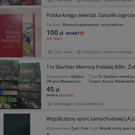
STAN: NOWY
SPRZEDAJĄCY: OSOBA PRYWATNA
Polska księga zwierząt. Gatunki zagroż
Gatunek:
Albumy krajoznawcze i przyrodnicze
100
zł
KUP TERAZ
STAN: NOWY
SPRZEDAJĄCY: OSOBA PRYWATNA
11x Skarbiec Mennicy Polskiej Bóbr, Żu
Wydawnictwo:
Multico
Tytuł:
9x Skarbiec mennicy po
Oficyna Wydawnicza
Tarpan, Kozica, Niedżwiedż
45
zł
OFERTA Z
ALLEGRO
SPRZEDAJĄCY: OSOBA PRYWATNA
Współczesny sport samochodowy J.A.Li
Wydawnictwo:
Zysk i S-ka
Tytuł:
Współczesny sport 