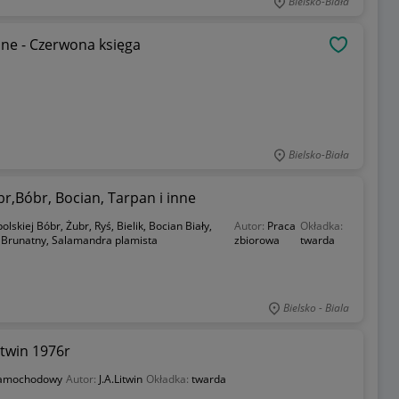
Bielsko-Biała
one - Czerwona księga
OBSERWU
Bielsko-Biała
br,Bóbr, Bocian, Tarpan i inne
lskiej Bóbr, Żubr, Ryś, Bielik, Bocian Biały,
Autor:
Praca
Okładka:
 Brunatny, Salamandra plamista
zbiorowa
twarda
Bielsko - Biala
twin 1976r
samochodowy
Autor:
J.A.Litwin
Okładka:
twarda