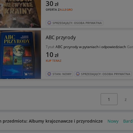
30
zł
OFERTA Z
ALLEGRO
SPRZEDAJĄCY: OSOBA PRYWATNA
ABC przyrody
Tytuł:
ABC przyrody w pytaniach i odpowiedziach
Gat
10
zł
KUP TERAZ
STAN: NOWY
SPRZEDAJĄCY: OSOBA PRYWATNA
Wybierz stronę:
n przedmiotu: Albumy krajoznawcze i przyrodnicze
Nowy
Bard