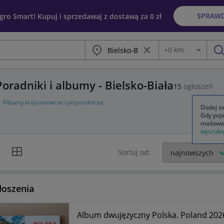
SPRAW
egro Smart! Kupuj i sprzedawaj z dostawą za 0 zł
Miasto
Wyczyść frazę
+
0
km
Odległość
szu
oradniki i albumy - Bielsko-Biała
15
ogłoszeń
Albumy krajoznawcze i przyrodnicze
Dodaj sw
Gdy poja
mailowo
wyszuki
k listy
Widok siatki
Sortuj od:
łoszenia
Album dwujęzyczny Polska. Poland 202