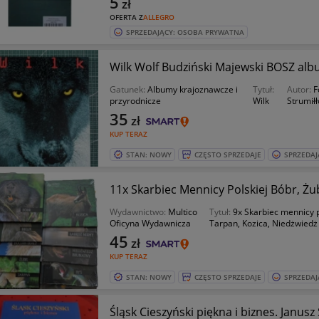
5
zł
OFERTA Z
ALLEGRO
SPRZEDAJĄCY: OSOBA PRYWATNA
Wilk Wolf Budziński Majewski BOSZ alb
Gatunek:
Albumy krajoznawcze i
Tytuł:
Autor:
F
przyrodnicze
Wilk
Strumił
35
zł
KUP TERAZ
STAN: NOWY
CZĘSTO SPRZEDAJE
SPRZEDAJ
11x Skarbiec Mennicy Polskiej Bóbr, Żu
Wydawnictwo:
Multico
Tytuł:
9x Skarbiec mennicy po
Oficyna Wydawnicza
Tarpan, Kozica, Niedżwiedż
45
zł
KUP TERAZ
STAN: NOWY
CZĘSTO SPRZEDAJE
SPRZEDAJ
Śląsk Cieszyński piękna i biznes. Janusz