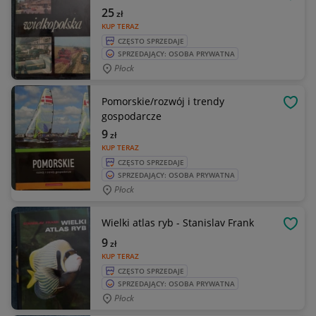
OBSE
25
zł
KUP TERAZ
CZĘSTO SPRZEDAJE
SPRZEDAJĄCY: OSOBA PRYWATNA
Płock
Pomorskie/rozwój i trendy
OBSE
gospodarcze
9
zł
KUP TERAZ
CZĘSTO SPRZEDAJE
SPRZEDAJĄCY: OSOBA PRYWATNA
Płock
Wielki atlas ryb - Stanislav Frank
OBSE
9
zł
KUP TERAZ
CZĘSTO SPRZEDAJE
SPRZEDAJĄCY: OSOBA PRYWATNA
Płock