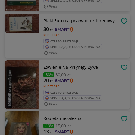
SPRZEDAJĄCY: OSOBA PRYWATNA
Płock
Ptaki Europy- przewodnik terenowy
OBSE
30
zł
KUP TERAZ
CZĘSTO SPRZEDAJE
SPRZEDAJĄCY: OSOBA PRYWATNA
Płock
Łowienie Na Przynęty Żywe
OBSE
30
,00 zł
-33%
20
zł
KUP TERAZ
CZĘSTO SPRZEDAJE
SPRZEDAJĄCY: OSOBA PRYWATNA
Płock
Kobieta niezależna
OBSE
15
,00 zł
-13%
13
zł