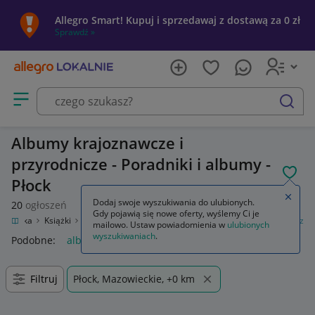
Allegro Smart! Kupuj i sprzedawaj z dostawą za 0 zł
Sprawdź »
Otwórz menu z kategoriami
szukaj
Albumy krajoznawcze i
przyrodnicze - Poradniki i albumy -
POL
Płock
Zamkn
Dodaj swoje wyszukiwania do ulubionych.
20
ogłoszeń
Gdy pojawią się nowe oferty, wyślemy Ci je
 rozrywka
Książki
Poradniki i albumy
Albumy krajoznawcze i przyrodnicze
mailowo. Ustaw powiadomienia w
ulubionych
wyszukiwaniach
.
Podobne:
albumy krajoznawcze i przyrodnicze
Filtruj
Płock, Mazowieckie, +0 km