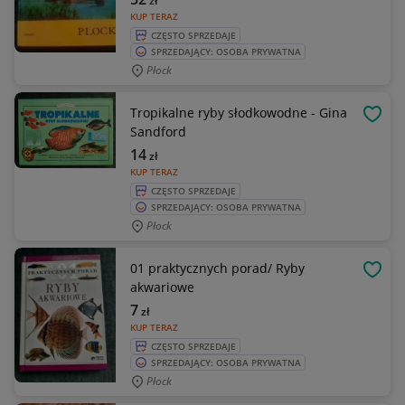
zł
KUP TERAZ
CZĘSTO SPRZEDAJE
SPRZEDAJĄCY: OSOBA PRYWATNA
Płock
Tropikalne ryby słodkowodne - Gina
OBSE
Sandford
14
zł
KUP TERAZ
CZĘSTO SPRZEDAJE
SPRZEDAJĄCY: OSOBA PRYWATNA
Płock
01 praktycznych porad/ Ryby
OBSE
akwariowe
7
zł
KUP TERAZ
CZĘSTO SPRZEDAJE
SPRZEDAJĄCY: OSOBA PRYWATNA
Płock