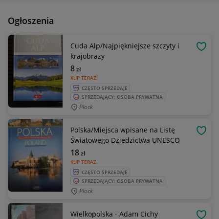
Ogłoszenia
Cuda Alp/Najpiękniejsze szczyty i
OBSE
krajobrazy
8
zł
KUP TERAZ
CZĘSTO SPRZEDAJE
SPRZEDAJĄCY: OSOBA PRYWATNA
Płock
Polska/Miejsca wpisane na Listę
OBSE
Światowego Dziedzictwa UNESCO
18
zł
KUP TERAZ
CZĘSTO SPRZEDAJE
SPRZEDAJĄCY: OSOBA PRYWATNA
Płock
Wielkopolska - Adam Cichy