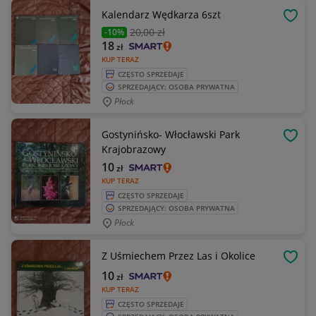
Kalendarz Wędkarza 6szt
OBSE
20
,00 zł
-10%
18
zł
KUP TERAZ
CZĘSTO SPRZEDAJE
SPRZEDAJĄCY: OSOBA PRYWATNA
Płock
Gostynińsko- Włocławski Park
OBSE
Krajobrazowy
10
zł
KUP TERAZ
CZĘSTO SPRZEDAJE
SPRZEDAJĄCY: OSOBA PRYWATNA
Płock
Z Uśmiechem Przez Las i Okolice
OBSE
10
zł
KUP TERAZ
CZĘSTO SPRZEDAJE