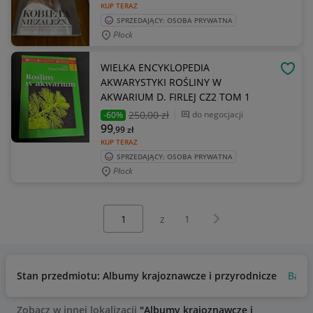
KUP TERAZ
SPRZEDAJĄCY: OSOBA PRYWATNA
Płock
WIELKA ENCYKLOPEDIA
OBSE
AKWARYSTYKI ROŚLINY W
AKWARIUM D. FIRLEJ CZ2 TOM 1
250
,00 zł
do negocjacji
-60%
99
,99
zł
KUP TERAZ
SPRZEDAJĄCY: OSOBA PRYWATNA
Płock
Wybierz stronę:
Następna strona
z
1
Stan przedmiotu: Albumy krajoznawcze i przyrodnicze
Bard
Zobacz w innej lokalizacji
"Albumy krajoznawcze i