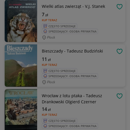
Wielki atlas zwierząt - V.J. Stanek
OBSE
7
zł
KUP TERAZ
CZĘSTO SPRZEDAJE
SPRZEDAJĄCY: OSOBA PRYWATNA
Płock
Bieszczady - Tadeusz Budziński
OBSE
11
zł
KUP TERAZ
CZĘSTO SPRZEDAJE
SPRZEDAJĄCY: OSOBA PRYWATNA
Płock
Wrocław z lotu ptaka - Tadeusz
OBSE
Drankowski Olgierd Czerner
14
zł
KUP TERAZ
CZĘSTO SPRZEDAJE
SPRZEDAJĄCY: OSOBA PRYWATNA