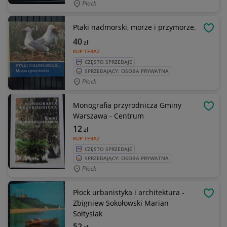
Płock
Ptaki nadmorski, morze i przymorze.
OBSE
40
zł
KUP TERAZ
CZĘSTO SPRZEDAJE
SPRZEDAJĄCY: OSOBA PRYWATNA
Płock
Monografia przyrodnicza Gminy
OBSE
Warszawa - Centrum
12
zł
KUP TERAZ
CZĘSTO SPRZEDAJE
SPRZEDAJĄCY: OSOBA PRYWATNA
Płock
Płock urbanistyka i architektura -
OBSE
Zbigniew Sokołowski Marian
Sołtysiak
52