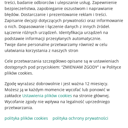
treści, badanie odbiorców i ulepszanie usług
.
Zapewnienie
Mapa miejscowości
bezpieczeństwa, zapobieganie oszustwom i naprawianie
błędów
.
Dostarczanie i prezentowanie reklam i treści
.
Informacje prawne
Zapisanie decyzji dotyczących prywatności oraz informowanie
o nich
.
Dopasowanie i łączenie danych z innych źródeł
.
Regulamin
Łączenie różnych urządzeń
.
Identyfikacja urządzeń na
podstawie informacji przesyłanych automatycznie
.
Polityka plików "cookies"
Twoje dane personalne przetwarzamy również w celu
ułatwiania korzystania z naszych stron
Ustawienia plików "cookies"
Cele przetwarzania szczegółowo opisane są w ustawieniach
Udostępnianie lokalizacji
dostępnych pod przyciskiem: “ZMIENIAM ZGODY” i w Polityce
Informacje dla Aktu o Usługach Cyfrowych
plików cookies.
Zgodę wyrażasz dobrowolnie i jest ważna 12 miesięcy.
Pobierz aplikację
Możesz ją w każdym momencie wycofać lub ponowić w
zakładce
Ustawienia plików cookies
na stronie głównej.
Wycofanie zgody nie wpływa na legalność uprzedniego
przetwarzania.
polityka plików cookies
polityka ochrony prywatności