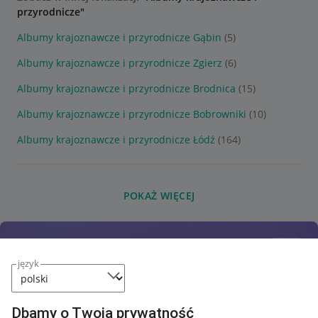
przyrodnicze"
Albumy krajoznawcze i przyrodnicze Gąbin
(5)
Albumy krajoznawcze i przyrodnicze Zgierz
(6)
Albumy krajoznawcze i przyrodnicze Brodnica
(15)
Albumy krajoznawcze i przyrodnicze Bobrowniki
(10)
Albumy krajoznawcze i przyrodnicze Łódź
(164)
POKAŻ WIĘCEJ
język
Dbamy o Twoją prywatność