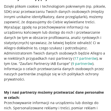
Dzięki plikom cookies i technologiom pokrewnym
(np. piksele,
SDK)
oraz przetwarzaniu Twoich danych osobowych
(między
innymi unikalne identyfikatory, dane przeglądarki)
, możemy
zapewnić, że dopasujemy do Ciebie wyświetlane treści.
Wyrażając zgodę na przechowywanie informacji na
urządzeniu końcowym lub dostęp do nich i przetwarzanie
danych (w tym w obszarze profilowania, analiz rynkowych i
statystycznych) sprawiasz, że łatwiej będzie odnaleźć Ci w
Allegro dokładnie to, czego szukasz i potrzebujesz.
Administratorem Twoich danych osobowych będzie Allegro a
w niektórych przypadkach nasi partnerzy (
17
partnerów
), w
tym tzw. “Zaufani Partnerzy IAB Europe” (
9
partnerów
).
Przydatne informacje
Informacja o celach przetwarzania danych osobowych przez
naszych partnerów znajduje się w ich politykach ochrony
prywatności.
Jak to działa
Napisz do nas
My i nasi partnerzy możemy przetwarzać dane personalne
w celach:
Allegro Gadane dla sprzedających
Przechowywanie informacji na urządzeniu lub dostęp do
Allegro Gadane dla kupujących
nich
.
Spersonalizowane reklamy i treści, pomiar reklam i