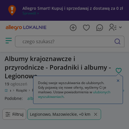
Allegro Smart! Kupuj i sprzedawaj z dostawą za 0 zł
Sprawdź »
Otwórz menu z kategoriami
szukaj
Albumy krajoznawcze i
przyrodnicze - Poradniki i albumy -
POL
Legionowo
Zamkn
Dodaj swoje wyszukiwania do ulubionych.
19
ogłoszeń
Gdy pojawią się nowe oferty, wyślemy Ci je
rozrywka
Książki
Poradniki i albumy
Albumy krajoznawcze i przyrodnicze
mailowo. Ustaw powiadomienia w
ulubionych
wyszukiwaniach
.
Podobne:
albumy krajoznawcze i przyrodnicze
Filtruj
Legionowo, Mazowieckie, +0 km