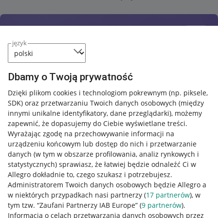
język
Dbamy o Twoją prywatność
Dzięki plikom cookies i technologiom pokrewnym
(np. piksele,
SDK)
oraz przetwarzaniu Twoich danych osobowych
(między
innymi unikalne identyfikatory, dane przeglądarki)
, możemy
zapewnić, że dopasujemy do Ciebie wyświetlane treści.
Wyrażając zgodę na przechowywanie informacji na
urządzeniu końcowym lub dostęp do nich i przetwarzanie
danych (w tym w obszarze profilowania, analiz rynkowych i
statystycznych) sprawiasz, że łatwiej będzie odnaleźć Ci w
Allegro dokładnie to, czego szukasz i potrzebujesz.
Administratorem Twoich danych osobowych będzie Allegro a
w niektórych przypadkach nasi partnerzy (
17
partnerów
), w
tym tzw. “Zaufani Partnerzy IAB Europe” (
9
partnerów
).
Przydatne informacje
Informacja o celach przetwarzania danych osobowych przez