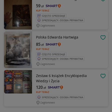
OBSE
59
zł
KUP TERAZ
CZĘSTO SPRZEDAJE
SPRZEDAJĄCY: OSOBA PRYWATNA
Legionowo
Polska Edwarda Hartwiga
OBSE
85
zł
KUP TERAZ
CZĘSTO SPRZEDAJE
SPRZEDAJĄCY: OSOBA PRYWATNA
Legionowo
Zestaw 6 książek Encyklopedia
OBSE
Wiedzy i Życia
120
zł
KUP TERAZ
SPRZEDAJĄCY: OSOBA PRYWATNA
Legionowo