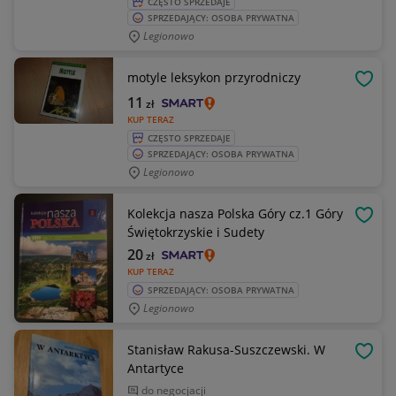
CZĘSTO SPRZEDAJE
SPRZEDAJĄCY: OSOBA PRYWATNA
Legionowo
motyle leksykon przyrodniczy
OBSE
11
zł
KUP TERAZ
CZĘSTO SPRZEDAJE
SPRZEDAJĄCY: OSOBA PRYWATNA
Legionowo
Kolekcja nasza Polska Góry cz.1 Góry
OBSE
Świętokrzyskie i Sudety
20
zł
KUP TERAZ
SPRZEDAJĄCY: OSOBA PRYWATNA
Legionowo
Stanisław Rakusa-Suszczewski. W
OBSE
Antartyce
do negocjacji