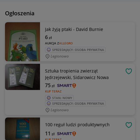
Ogłoszenia
Jak żyją ptaki - David Burnie
6
zł
AUKCJA Z
ALLEGRO
SPRZEDAJĄCY: OSOBA PRYWATNA
Legionowo
Sztuka tropienia zwierząt
OBSE
Jędrzejewski, Sidarowicz Nowa
75
zł
KUP TERAZ
STAN: NOWY
SPRZEDAJĄCY: OSOBA PRYWATNA
Legionowo
100 reguł ludzi produktywnych
OBSE
11
zł
KUP TERAZ