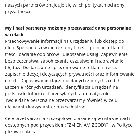
naszych partnerów znajduje się w ich politykach ochrony
prywatności.
Jak to działa
Napisz do nas
My i nasi partnerzy możemy przetwarzać dane personalne
w celach:
Allegro Gadane dla sprzedających
Przechowywanie informacji na urządzeniu lub dostęp do
Allegro Gadane dla kupujących
nich
.
Spersonalizowane reklamy i treści, pomiar reklam i
treści, badanie odbiorców i ulepszanie usług
.
Zapewnienie
Mapa miejscowości
bezpieczeństwa, zapobieganie oszustwom i naprawianie
błędów
.
Dostarczanie i prezentowanie reklam i treści
.
Informacje prawne
Zapisanie decyzji dotyczących prywatności oraz informowanie
o nich
.
Dopasowanie i łączenie danych z innych źródeł
.
Regulamin
Łączenie różnych urządzeń
.
Identyfikacja urządzeń na
podstawie informacji przesyłanych automatycznie
.
Polityka plików "cookies"
Twoje dane personalne przetwarzamy również w celu
ułatwiania korzystania z naszych stron
Ustawienia plików "cookies"
Cele przetwarzania szczegółowo opisane są w ustawieniach
Udostępnianie lokalizacji
dostępnych pod przyciskiem: “ZMIENIAM ZGODY” i w Polityce
Informacje dla Aktu o Usługach Cyfrowych
plików cookies.