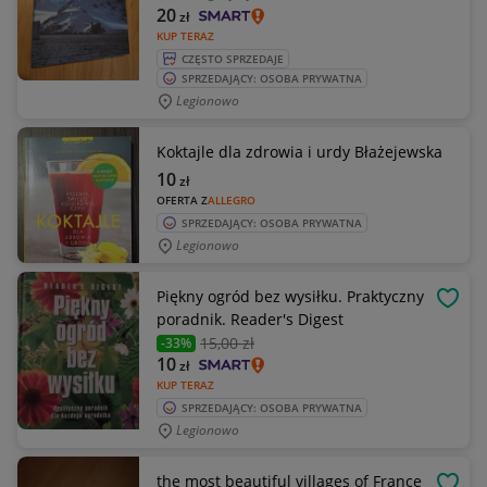
20
zł
KUP TERAZ
CZĘSTO SPRZEDAJE
SPRZEDAJĄCY: OSOBA PRYWATNA
Legionowo
Koktajle dla zdrowia i urdy Błażejewska
10
zł
OFERTA Z
ALLEGRO
SPRZEDAJĄCY: OSOBA PRYWATNA
Legionowo
Piękny ogród bez wysiłku. Praktyczny
OBSE
poradnik. Reader's Digest
15
,00 zł
-33%
10
zł
KUP TERAZ
SPRZEDAJĄCY: OSOBA PRYWATNA
Legionowo
the most beautiful villages of France