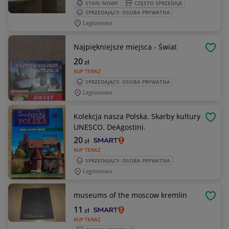
STAN: NOWY
CZĘSTO SPRZEDAJE
SPRZEDAJĄCY: OSOBA PRYWATNA
Legionowo
Najpiękniejsze miejsca - Świat
OBSE
20
zł
KUP TERAZ
SPRZEDAJĄCY: OSOBA PRYWATNA
Legionowo
Kolekcja nasza Polska. Skarby kultury
OBSE
UNESCO. DeAgostini.
20
zł
KUP TERAZ
SPRZEDAJĄCY: OSOBA PRYWATNA
Legionowo
museums of the moscow kremlin
OBSE
11
zł
KUP TERAZ