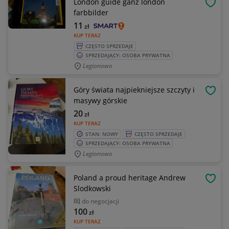
London guide ganz london
OBSE
farbbilder
11
zł
KUP TERAZ
CZĘSTO SPRZEDAJE
SPRZEDAJĄCY: OSOBA PRYWATNA
Legionowo
Góry świata najpiekniejsze szczyty i
OBSE
masywy górskie
20
zł
KUP TERAZ
STAN: NOWY
CZĘSTO SPRZEDAJE
SPRZEDAJĄCY: OSOBA PRYWATNA
Legionowo
Poland a proud heritage Andrew
OBSE
Slodkowski
do negocjacji
100
zł
KUP TERAZ