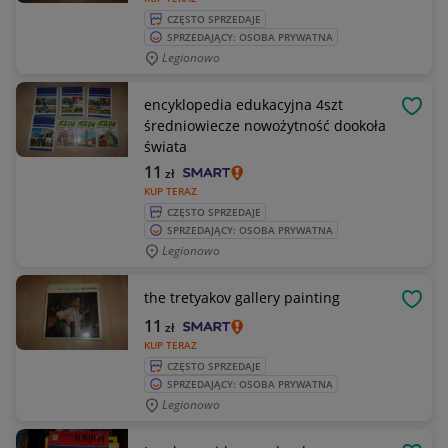
CZĘSTO SPRZEDAJE
SPRZEDAJĄCY: OSOBA PRYWATNA
Legionowo
encyklopedia edukacyjna 4szt
OBSE
średniowiecze nowożytność dookoła
świata
11
zł
KUP TERAZ
CZĘSTO SPRZEDAJE
SPRZEDAJĄCY: OSOBA PRYWATNA
Legionowo
the tretyakov gallery painting
OBSE
11
zł
KUP TERAZ
CZĘSTO SPRZEDAJE
SPRZEDAJĄCY: OSOBA PRYWATNA
Legionowo