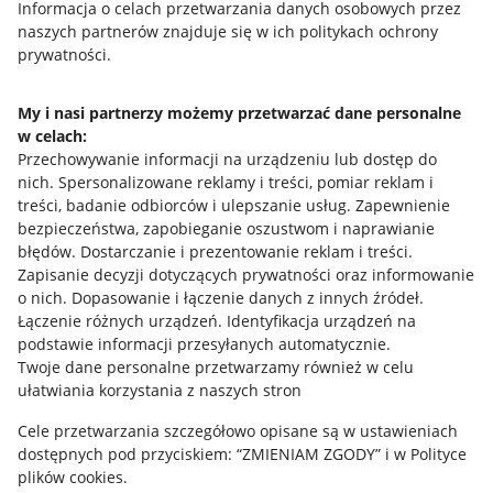
Przydatne informacje
Informacja o celach przetwarzania danych osobowych przez
naszych partnerów znajduje się w ich politykach ochrony
prywatności.
Jak to działa
Napisz do nas
My i nasi partnerzy możemy przetwarzać dane personalne
w celach:
Allegro Gadane dla sprzedających
Przechowywanie informacji na urządzeniu lub dostęp do
Allegro Gadane dla kupujących
nich
.
Spersonalizowane reklamy i treści, pomiar reklam i
treści, badanie odbiorców i ulepszanie usług
.
Zapewnienie
Mapa miejscowości
bezpieczeństwa, zapobieganie oszustwom i naprawianie
błędów
.
Dostarczanie i prezentowanie reklam i treści
.
Informacje prawne
Zapisanie decyzji dotyczących prywatności oraz informowanie
o nich
.
Dopasowanie i łączenie danych z innych źródeł
.
Regulamin
Łączenie różnych urządzeń
.
Identyfikacja urządzeń na
podstawie informacji przesyłanych automatycznie
.
Polityka plików "cookies"
Twoje dane personalne przetwarzamy również w celu
ułatwiania korzystania z naszych stron
Ustawienia plików "cookies"
Cele przetwarzania szczegółowo opisane są w ustawieniach
Udostępnianie lokalizacji
dostępnych pod przyciskiem: “ZMIENIAM ZGODY” i w Polityce
Informacje dla Aktu o Usługach Cyfrowych
plików cookies.