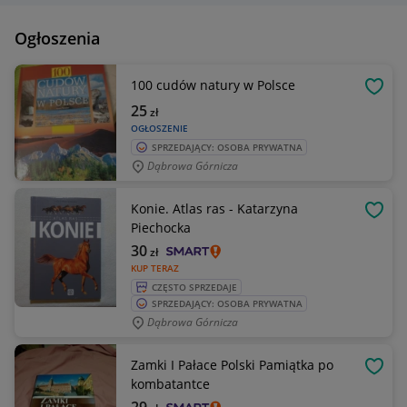
Ogłoszenia
100 cudów natury w Polsce
OBSE
25
zł
OGŁOSZENIE
SPRZEDAJĄCY: OSOBA PRYWATNA
Dąbrowa Górnicza
Konie. Atlas ras - Katarzyna
OBSE
Piechocka
30
zł
KUP TERAZ
CZĘSTO SPRZEDAJE
SPRZEDAJĄCY: OSOBA PRYWATNA
Dąbrowa Górnicza
Zamki I Pałace Polski Pamiątka po
OBSE
kombatantce