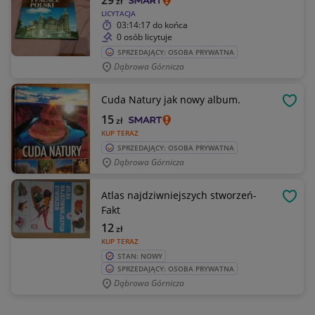
29
zł
LICYTACJA
03:14:17
do końca
0 osób licytuje
SPRZEDAJĄCY: OSOBA PRYWATNA
Dąbrowa Górnicza
Cuda Natury jak nowy album.
OBSE
15
zł
KUP TERAZ
SPRZEDAJĄCY: OSOBA PRYWATNA
Dąbrowa Górnicza
Atlas najdziwniejszych stworzeń-
OBSE
Fakt
12
zł
KUP TERAZ
STAN: NOWY
SPRZEDAJĄCY: OSOBA PRYWATNA
Dąbrowa Górnicza