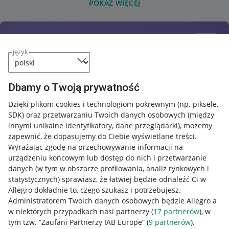
POKAŻ WIĘCEJ
język
Dbamy o Twoją prywatność
Dzięki plikom cookies i technologiom pokrewnym
(np. piksele,
SDK)
oraz przetwarzaniu Twoich danych osobowych
(między
innymi unikalne identyfikatory, dane przeglądarki)
, możemy
zapewnić, że dopasujemy do Ciebie wyświetlane treści.
Wyrażając zgodę na przechowywanie informacji na
urządzeniu końcowym lub dostęp do nich i przetwarzanie
danych (w tym w obszarze profilowania, analiz rynkowych i
statystycznych) sprawiasz, że łatwiej będzie odnaleźć Ci w
Allegro dokładnie to, czego szukasz i potrzebujesz.
Administratorem Twoich danych osobowych będzie Allegro a
w niektórych przypadkach nasi partnerzy (
17
partnerów
), w
tym tzw. “Zaufani Partnerzy IAB Europe” (
9
partnerów
).