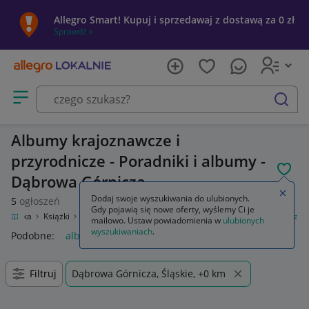
Allegro Smart! Kupuj i sprzedawaj z dostawą za 0 zł
Sprawdź »
Otwórz menu z kategoriami
szukaj
Albumy krajoznawcze i
przyrodnicze - Poradniki i albumy -
POL
Dąbrowa Górnicza
Zamkn
Dodaj swoje wyszukiwania do ulubionych.
5
ogłoszeń
Gdy pojawią się nowe oferty, wyślemy Ci je
 rozrywka
Książki
Poradniki i albumy
Albumy krajoznawcze i przyrodnicze
mailowo. Ustaw powiadomienia w
ulubionych
wyszukiwaniach
.
Podobne:
albumy krajoznawcze i przyrodnicze
Filtruj
Dąbrowa Górnicza, Śląskie, +0 km