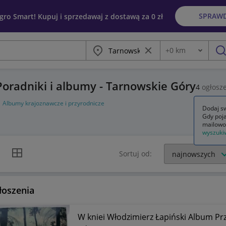
SPRAW
egro Smart! Kupuj i sprzedawaj z dostawą za 0 zł
Miasto
Wyczyść frazę
+
0
km
Odległość
szu
Poradniki i albumy - Tarnowskie Góry
4
ogłosz
Albumy krajoznawcze i przyrodnicze
Dodaj sw
Gdy poja
mailowo
wyszuki
k listy
Widok siatki
Sortuj od:
łoszenia
W kniei Włodzimierz Łapiński Album Pr