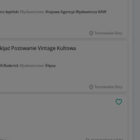
rz łapiński
Wydawnictwo:
Krajowa Agencja Wydawnicza KAW
Tarnowskie Góry
akijaż Pozowanie Vintage Kultowa
:
K.Roderick
Wydawnictwo:
Elipsa
Tarnowskie Góry
OBSERWU