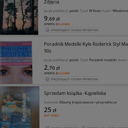
Zdjęcia
Język publikacji:
polski
Tytuł:
W Kniei
Autor:
Włodzimie
9
,69
zł
OFERTA Z
ALLEGRO
SPRZEDAJĄCY: OSOBA PRYWATNA
Poradnik Modelki Kyle Roderick Styl M
90s
Język publikacji:
polski
Tytuł:
Poradnik modelki
Autor
2
,70
zł
OFERTA Z
ALLEGRO
SPRZEDAJĄCY: OSOBA PRYWATNA
Sprzedam książka -Kąpieliska
Gatunek:
Albumy krajoznawcze i przyrodnicze
25
zł
KUP TERAZ