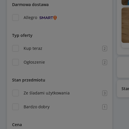
Darmowa dostawa
Allegro
Typ oferty
Kup teraz
2
Ogłoszenie
2
Stan przedmiotu
Sta
Ze śladami użytkowania
3
Bardzo dobry
1
Cena