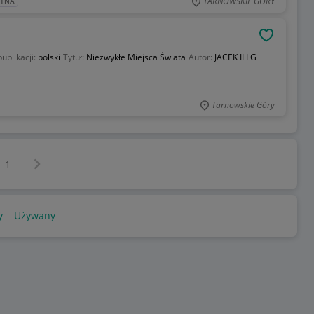
TARNOWSKIE GÓRY
ATNA
OBSERWU
publikacji:
polski
Tytuł:
Niezwykłe Miejsca Świata
Autor:
JACEK ILLG
Tarnowskie Góry
Następna strona
z
1
y
Używany