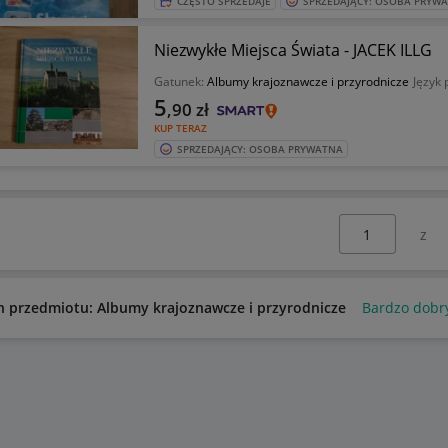
CZĘSTO SPRZEDAJE
SPRZEDAJĄCY: OSOBA PRYW
Niezwykłe Miejsca Świata - JACEK ILLG
Gatunek:
Albumy krajoznawcze i przyrodnicze
Język 
5
,90
zł
KUP TERAZ
SPRZEDAJĄCY: OSOBA PRYWATNA
Wybierz stronę:
n przedmiotu: Albumy krajoznawcze i przyrodnicze
Bardzo dobr