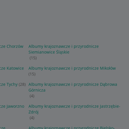
icze Chorzów
Albumy krajoznawcze i przyrodnicze
Siemianowice Śląskie
(15)
cze Katowice
Albumy krajoznawcze i przyrodnicze Mikołów
(15)
cze Tychy
(28)
Albumy krajoznawcze i przyrodnicze Dąbrowa
Górnicza
(4)
cze Jaworzno
Albumy krajoznawcze i przyrodnicze Jastrzębie-
Zdrój
(4)
cze
Albumy krajoznawcze i przyrodnicze Bielsko-