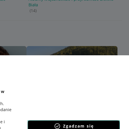
Biała
(14)
e w
ch
.
adanie
e i
Zgadzam się
h