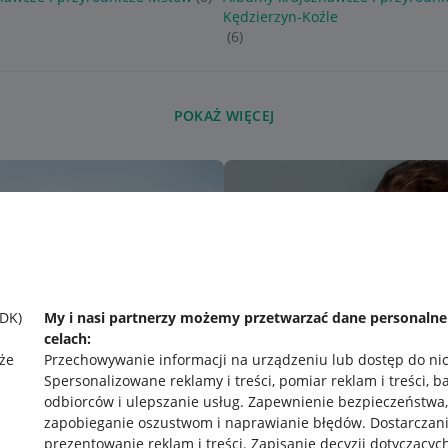
Kędzierzyn-Koźle
(6)
POKAŻ WIĘCEJ
SDK)
My i nasi partnerzy możemy przetwarzać dane personaln
celach:
że
Przechowywanie informacji na urządzeniu lub dostęp do ni
Spersonalizowane reklamy i treści, pomiar reklam i treści, b
odbiorców i ulepszanie usług
.
Zapewnienie bezpieczeństwa,
zapobieganie oszustwom i naprawianie błędów
.
Dostarczani
prezentowanie reklam i treści
.
Zapisanie decyzji dotyczącyc