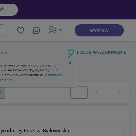
DŹ
WYSTAW
kaj
POLUB WYSZUKIWANIE
enia
Zamknij wskazówkę
oje wyszukiwania do ulubionych.
wią się nowe oferty, wyślemy Ci je
. Ustaw powiadomienia w
ulubionych
waniach
.
Wybierz stronę:
Następna 
z
1
zyrodniczy Puszcza Białowieska