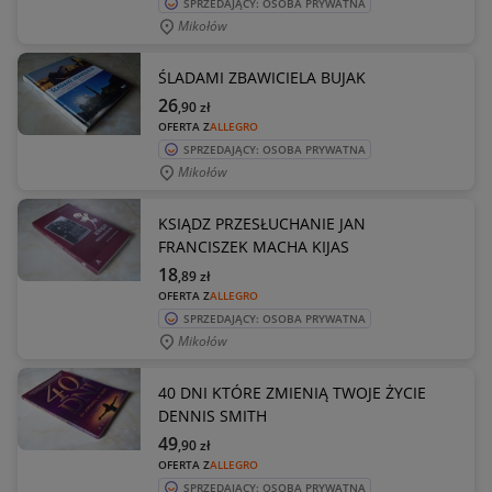
SPRZEDAJĄCY: OSOBA PRYWATNA
Mikołów
ŚLADAMI ZBAWICIELA BUJAK
26
,90
zł
OFERTA Z
ALLEGRO
SPRZEDAJĄCY: OSOBA PRYWATNA
Mikołów
KSIĄDZ PRZESŁUCHANIE JAN
FRANCISZEK MACHA KIJAS
18
,89
zł
OFERTA Z
ALLEGRO
SPRZEDAJĄCY: OSOBA PRYWATNA
Mikołów
40 DNI KTÓRE ZMIENIĄ TWOJE ŻYCIE
DENNIS SMITH
49
,90
zł
OFERTA Z
ALLEGRO
SPRZEDAJĄCY: OSOBA PRYWATNA