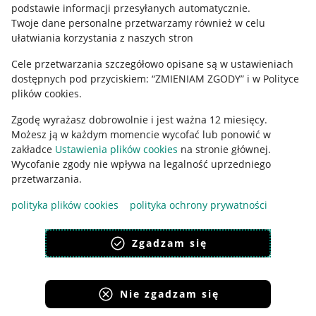
podstawie informacji przesyłanych automatycznie
.
Polityka plików "cookies"
Twoje dane personalne przetwarzamy również w celu
ułatwiania korzystania z naszych stron
Ustawienia plików "cookies"
Cele przetwarzania szczegółowo opisane są w ustawieniach
Udostępnianie lokalizacji
dostępnych pod przyciskiem: “ZMIENIAM ZGODY” i w Polityce
Informacje dla Aktu o Usługach Cyfrowych
plików cookies.
Zgodę wyrażasz dobrowolnie i jest ważna 12 miesięcy.
Pobierz aplikację
Możesz ją w każdym momencie wycofać lub ponowić w
zakładce
Ustawienia plików cookies
na stronie głównej.
Wycofanie zgody nie wpływa na legalność uprzedniego
przetwarzania.
polityka plików cookies
polityka ochrony prywatności
Zgadzam się
Nie zgadzam się
Korzystanie z serwisu oznacza akceptację
regulaminu
.