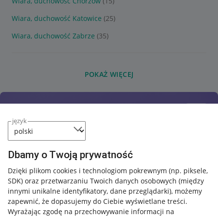
Wiara, duchowość Chorzów
(15)
Wiara, duchowość Katowice
(25)
Wiara, duchowość Zabrze
(35)
POKAŻ WIĘCEJ
język
Dbamy o Twoją prywatność
Dzięki plikom cookies i technologiom pokrewnym
(np. piksele,
SDK)
oraz przetwarzaniu Twoich danych osobowych
(między
innymi unikalne identyfikatory, dane przeglądarki)
, możemy
zapewnić, że dopasujemy do Ciebie wyświetlane treści.
Wyrażając zgodę na przechowywanie informacji na