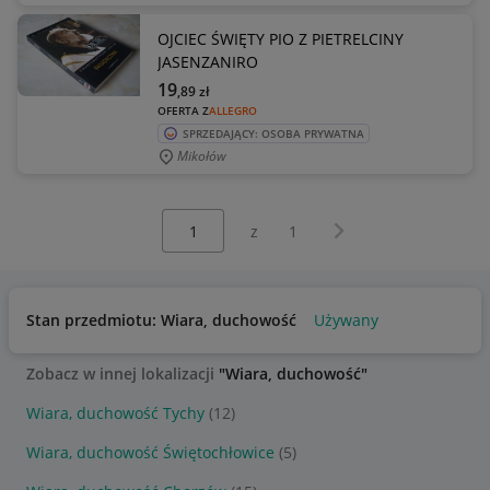
OJCIEC ŚWIĘTY PIO Z PIETRELCINY
JASENZANIRO
19
,89
zł
OFERTA Z
ALLEGRO
SPRZEDAJĄCY: OSOBA PRYWATNA
Mikołów
Wybierz stronę:
Następna strona
z
1
Stan przedmiotu: Wiara, duchowość
Używany
Zobacz w innej lokalizacji
"Wiara, duchowość"
Wiara, duchowość Tychy
(12)
Wiara, duchowość Świętochłowice
(5)