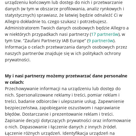
urządzeniu końcowym lub dostęp do nich i przetwarzanie
danych (w tym w obszarze profilowania, analiz rynkowych i
statystycznych) sprawiasz, że łatwiej będzie odnaleźć Ci w
Allegro dokładnie to, czego szukasz i potrzebujesz.
Administratorem Twoich danych osobowych będzie Allegro a
w niektórych przypadkach nasi partnerzy (
17
partnerów
), w
tym tzw. “Zaufani Partnerzy IAB Europe” (
9
partnerów
).
Przydatne informacje
Informacja o celach przetwarzania danych osobowych przez
naszych partnerów znajduje się w ich politykach ochrony
prywatności.
Jak to działa
Napisz do nas
My i nasi partnerzy możemy przetwarzać dane personalne
w celach:
Allegro Gadane dla sprzedających
Przechowywanie informacji na urządzeniu lub dostęp do
Allegro Gadane dla kupujących
nich
.
Spersonalizowane reklamy i treści, pomiar reklam i
treści, badanie odbiorców i ulepszanie usług
.
Zapewnienie
Mapa miejscowości
bezpieczeństwa, zapobieganie oszustwom i naprawianie
błędów
.
Dostarczanie i prezentowanie reklam i treści
.
Informacje prawne
Zapisanie decyzji dotyczących prywatności oraz informowanie
o nich
.
Dopasowanie i łączenie danych z innych źródeł
.
Regulamin
Łączenie różnych urządzeń
.
Identyfikacja urządzeń na