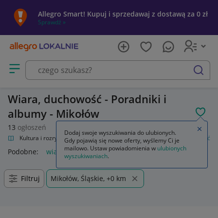
Allegro Smart! Kupuj i sprzedawaj z dostawą za 0 zł
Sprawdź »
Otwórz menu z kategoriami
szukaj
Wiara, duchowość - Poradniki i
albumy - Mikołów
POL
13
ogłoszeń
Zamkn
Dodaj swoje wyszukiwania do ulubionych.
alnie
Kultura i rozrywka
Książki
Poradniki i albumy
Wiara, duchowość
Gdy pojawią się nowe oferty, wyślemy Ci je
mailowo. Ustaw powiadomienia w
ulubionych
Podobne:
wiara duchowość
wyszukiwaniach
.
Filtruj
Mikołów, Śląskie, +0 km