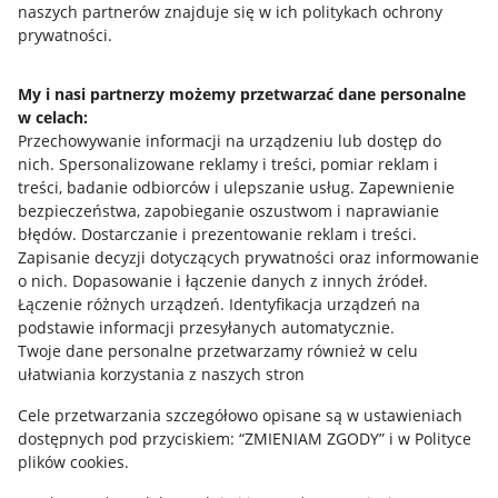
naszych partnerów znajduje się w ich politykach ochrony
prywatności.
Jak to działa
Napisz do nas
My i nasi partnerzy możemy przetwarzać dane personalne
w celach:
Allegro Gadane dla sprzedających
Przechowywanie informacji na urządzeniu lub dostęp do
Allegro Gadane dla kupujących
nich
.
Spersonalizowane reklamy i treści, pomiar reklam i
treści, badanie odbiorców i ulepszanie usług
.
Zapewnienie
Mapa miejscowości
bezpieczeństwa, zapobieganie oszustwom i naprawianie
błędów
.
Dostarczanie i prezentowanie reklam i treści
.
Informacje prawne
Zapisanie decyzji dotyczących prywatności oraz informowanie
o nich
.
Dopasowanie i łączenie danych z innych źródeł
.
Regulamin
Łączenie różnych urządzeń
.
Identyfikacja urządzeń na
podstawie informacji przesyłanych automatycznie
.
Polityka plików "cookies"
Twoje dane personalne przetwarzamy również w celu
ułatwiania korzystania z naszych stron
Ustawienia plików "cookies"
Cele przetwarzania szczegółowo opisane są w ustawieniach
Udostępnianie lokalizacji
dostępnych pod przyciskiem: “ZMIENIAM ZGODY” i w Polityce
Informacje dla Aktu o Usługach Cyfrowych
plików cookies.