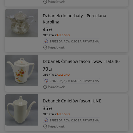
Włocławek
Dzbanek do herbaty - Porcelana
Karolina
45
zł
OFERTA Z
ALLEGRO
SPRZEDAJĄCY: OSOBA PRYWATNA
Włocławek
Dzbanek Ćmielów fason Lwów - lata 30
70
zł
OFERTA Z
ALLEGRO
SPRZEDAJĄCY: OSOBA PRYWATNA
Włocławek
Dzbanek Ćmielów fason JUNE
35
zł
OFERTA Z
ALLEGRO
SPRZEDAJĄCY: OSOBA PRYWATNA
Włocławek