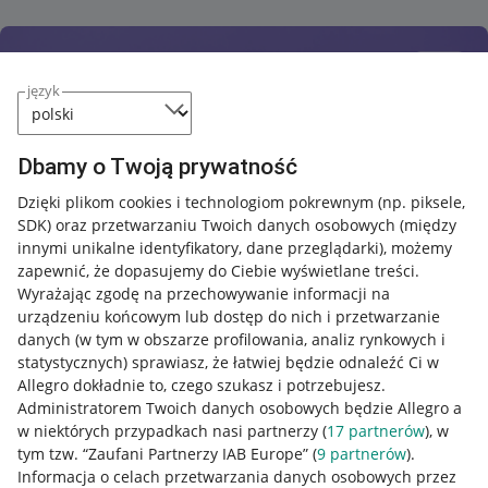
język
Dbamy o Twoją prywatność
Dzięki plikom cookies i technologiom pokrewnym
(np. piksele,
SDK)
oraz przetwarzaniu Twoich danych osobowych
(między
innymi unikalne identyfikatory, dane przeglądarki)
, możemy
zapewnić, że dopasujemy do Ciebie wyświetlane treści.
Wyrażając zgodę na przechowywanie informacji na
urządzeniu końcowym lub dostęp do nich i przetwarzanie
danych (w tym w obszarze profilowania, analiz rynkowych i
statystycznych) sprawiasz, że łatwiej będzie odnaleźć Ci w
Allegro dokładnie to, czego szukasz i potrzebujesz.
Administratorem Twoich danych osobowych będzie Allegro a
w niektórych przypadkach nasi partnerzy (
17
partnerów
), w
tym tzw. “Zaufani Partnerzy IAB Europe” (
9
partnerów
).
Przydatne informacje
Informacja o celach przetwarzania danych osobowych przez