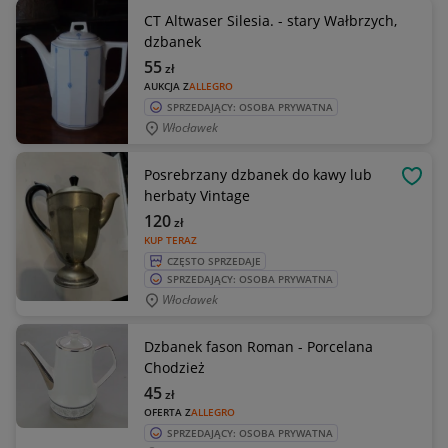
CT Altwaser Silesia. - stary Wałbrzych,
dzbanek
55
zł
AUKCJA Z
ALLEGRO
SPRZEDAJĄCY: OSOBA PRYWATNA
Włocławek
Posrebrzany dzbanek do kawy lub
OBSE
herbaty Vintage
120
zł
KUP TERAZ
CZĘSTO SPRZEDAJE
SPRZEDAJĄCY: OSOBA PRYWATNA
Włocławek
Dzbanek fason Roman - Porcelana
Chodzież
45
zł
OFERTA Z
ALLEGRO
SPRZEDAJĄCY: OSOBA PRYWATNA