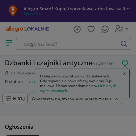
Allegro Smart! Kupuj i sprzedawaj z dostawą za 0 zł
Sprawdź »
Otwórz menu z kategoriami
szukaj
Dzbanki i czajniki antyczne
6
ogłoszeń
POL
Lokalnie
Kolekcje i sztuka
Design i Antyki
Porcelana
Dzbanki i czajniki
Zamkn
Dodaj swoje wyszukiwania do ulubionych.
Gdy pojawią się nowe oferty, wyślemy Ci je
Podobne:
dzbanki i czajniki
mailowo. Ustaw powiadomienia w
ulubionych
wyszukiwaniach
.
Filtruj
Włocławek, Kujawsko-pomorskie, +0 km
Ogłoszenia