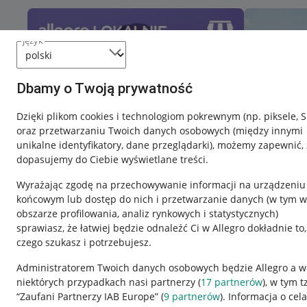
język
Dbamy o Twoją prywatność
Dzięki plikom cookies i technologiom pokrewnym
(np. piksele, 
oraz przetwarzaniu Twoich danych osobowych
(między innymi
unikalne identyfikatory, dane przeglądarki)
, możemy zapewnić, 
dopasujemy do Ciebie wyświetlane treści.
Wyrażając zgodę na przechowywanie informacji na urządzeniu
końcowym lub dostęp do nich i przetwarzanie danych (w tym w
obszarze profilowania, analiz rynkowych i statystycznych)
sprawiasz, że łatwiej będzie odnaleźć Ci w Allegro dokładnie to,
czego szukasz i potrzebujesz.
Przydatne informacje
Informacje p
Administratorem Twoich danych osobowych będzie Allegro a w
niektórych przypadkach nasi partnerzy (
17
partnerów
), w tym t
Jak to działa
Regulamin
“Zaufani Partnerzy IAB Europe” (
9
partnerów
). Informacja o cel