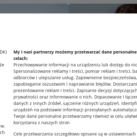
SDK)
My i nasi partnerzy możemy przetwarzać dane personaln
celach:
że
Przechowywanie informacji na urządzeniu lub dostęp do ni
Spersonalizowane reklamy i treści, pomiar reklam i treści, b
odbiorców i ulepszanie usług
.
Zapewnienie bezpieczeństwa,
zapobieganie oszustwom i naprawianie błędów
.
Dostarczani
prezentowanie reklam i treści
.
Zapisanie decyzji dotyczącyc
prywatności oraz informowanie o nich
.
Dopasowanie i łącze
danych z innych źródeł
.
Łączenie różnych urządzeń
.
Identyf
urządzeń na podstawie informacji przesyłanych automatycz
rawne
Pobierz aplikację
Twoje dane personalne przetwarzamy również w celu ułatw
korzystania z naszych stron
zw.
ach
Cele przetwarzania szczegółowo opisane są w ustawieniach