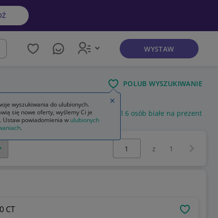
DŹ
WYSTAW
kaj
POLUB WYSZUKIWANIE
Zamknij wskazówkę
oje wyszukiwania do ulubionych.
wią się nowe oferty, wyślemy Ci je
t zestaw serwis obiadowy talerze 24el 6 osób białe na prezent
ko
. Ustaw powiadomienia w
ulubionych
waniach
.
Wybierz stronę:
Następna 
z
1
0 CT
OBSERWU