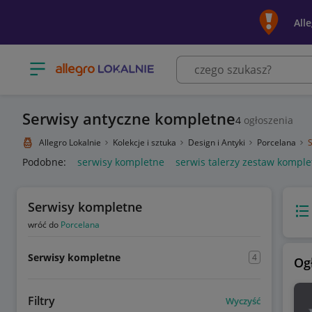
All
Otwórz menu z kategoriami
Serwisy antyczne kompletne
4
ogłoszenia
Allegro Lokalnie
Kolekcje i sztuka
Design i Antyki
Porcelana
Podobne:
serwisy kompletne
serwis talerzy zestaw komple
Serwisy kompletne
Wido
wróć do
Porcelana
Serwisy kompletne
4
Og
Filtry
Wyczyść