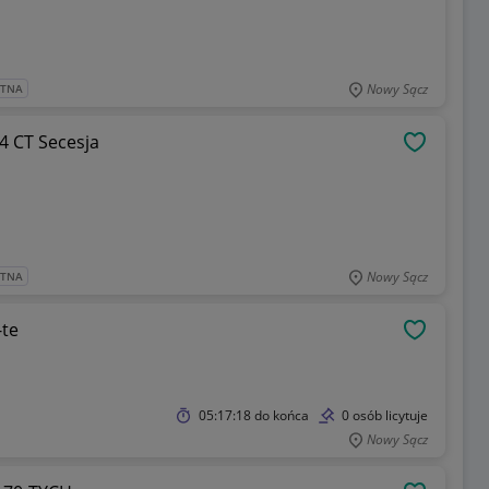
Nowy Sącz
ATNA
4 CT Secesja
OBSERWU
Nowy Sącz
ATNA
-te
OBSERWU
05:17:18
do końca
0 osób licytuje
Nowy Sącz