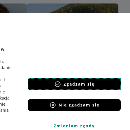
e w
ch
.
adanie
e i
Zgadzam się
h
nie
ikacja
nie
.
Nie zgadzam się
iania
Zmieniam zgody