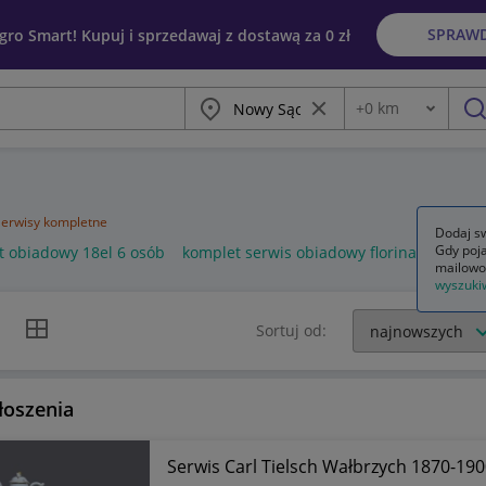
SPRAW
egro Smart! Kupuj i sprzedawaj z dostawą za 0 zł
Miasto
Wyczyść frazę
+
0
km
Odległość
szu
Serwisy kompletne
Dodaj sw
Gdy poja
t obiadowy 18el 6 osób
komplet serwis obiadowy florina
komple
mailowo
wyszuki
k listy
Widok siatki
Sortuj od:
łoszenia
Serwis Carl Tielsch Wałbrzych 1870-190