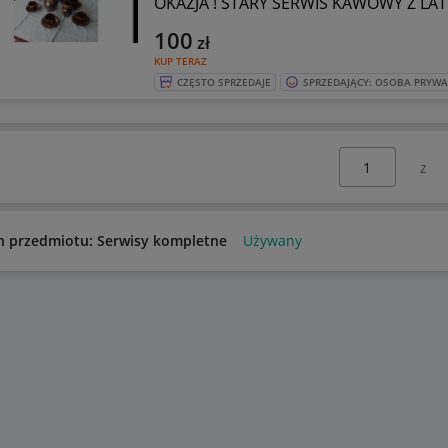
OKAZJA ! STARY SERWIS KAWOWY Z LAT
100
zł
KUP TERAZ
CZĘSTO SPRZEDAJE
SPRZEDAJĄCY: OSOBA PRYW
Wybierz stronę:
n przedmiotu: Serwisy kompletne
Używany