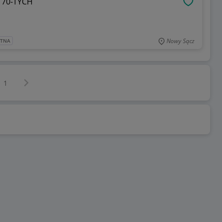
 70-TYCH
OBSERWU
Nowy Sącz
ATNA
Następna strona
z
1