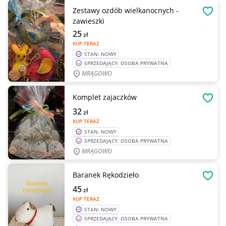
Zestawy ozdób wielkanocnych -
OBSE
zawieszki
25
zł
KUP TERAZ
STAN: NOWY
SPRZEDAJĄCY: OSOBA PRYWATNA
MRĄGOWO
Komplet zajaczków
OBSE
32
zł
KUP TERAZ
STAN: NOWY
SPRZEDAJĄCY: OSOBA PRYWATNA
MRĄGOWO
Baranek Rękodzieło
OBSE
45
zł
KUP TERAZ
STAN: NOWY
SPRZEDAJĄCY: OSOBA PRYWATNA