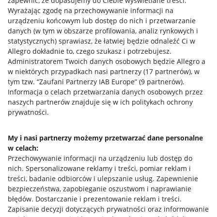
zapewnić, że dopasujemy do Ciebie wyświetlane treści.
Wyrażając zgodę na przechowywanie informacji na
urządzeniu końcowym lub dostęp do nich i przetwarzanie
danych (w tym w obszarze profilowania, analiz rynkowych i
statystycznych) sprawiasz, że łatwiej będzie odnaleźć Ci w
Allegro dokładnie to, czego szukasz i potrzebujesz.
Administratorem Twoich danych osobowych będzie Allegro a
w niektórych przypadkach nasi partnerzy (
17
partnerów
), w
tym tzw. “Zaufani Partnerzy IAB Europe” (
9
partnerów
).
Przydatne informacje
Informacja o celach przetwarzania danych osobowych przez
naszych partnerów znajduje się w ich politykach ochrony
prywatności.
Jak to działa
Napisz do nas
My i nasi partnerzy możemy przetwarzać dane personalne
w celach:
Allegro Gadane dla sprzedających
Przechowywanie informacji na urządzeniu lub dostęp do
Allegro Gadane dla kupujących
nich
.
Spersonalizowane reklamy i treści, pomiar reklam i
treści, badanie odbiorców i ulepszanie usług
.
Zapewnienie
Mapa miejscowości
bezpieczeństwa, zapobieganie oszustwom i naprawianie
błędów
.
Dostarczanie i prezentowanie reklam i treści
.
Informacje prawne
Zapisanie decyzji dotyczących prywatności oraz informowanie