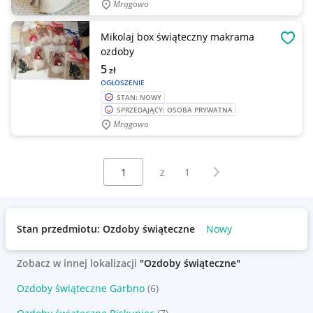
Mrągowo
Mikolaj box świąteczny makrama
OBSE
ozdoby
5
zł
OGŁOSZENIE
STAN: NOWY
SPRZEDAJĄCY: OSOBA PRYWATNA
Mrągowo
Wybierz stronę:
Następna strona
z
1
Stan przedmiotu: Ozdoby świąteczne
Nowy
Zobacz w innej lokalizacji
"Ozdoby świąteczne"
Ozdoby świąteczne Garbno
(6)