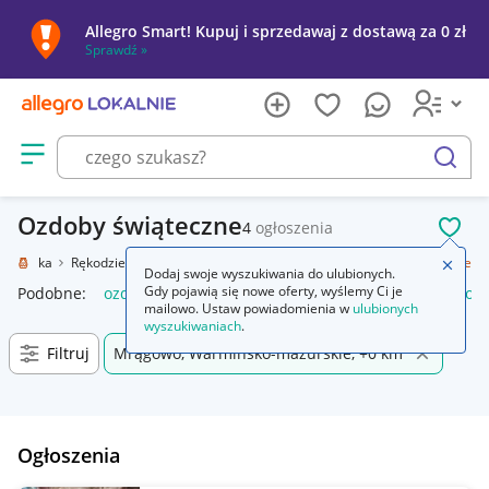
Allegro Smart! Kupuj i sprzedawaj z dostawą za 0 zł
Sprawdź »
Otwórz menu z kategoriami
szukaj
Ozdoby świąteczne
4
ogłoszenia
POL
e i sztuka
Rękodzieło
Przedmioty ręcznie wykonane
Ozdoby świąteczne
Zamkn
Dodaj swoje wyszukiwania do ulubionych.
Gdy pojawią się nowe oferty, wyślemy Ci je
Podobne:
ozdoby świąteczne
ozdoby świąteczne boże narod
mailowo. Ustaw powiadomienia w
ulubionych
wyszukiwaniach
.
Filtruj
Mrągowo, Warmińsko-mazurskie, +0 km
Ogłoszenia