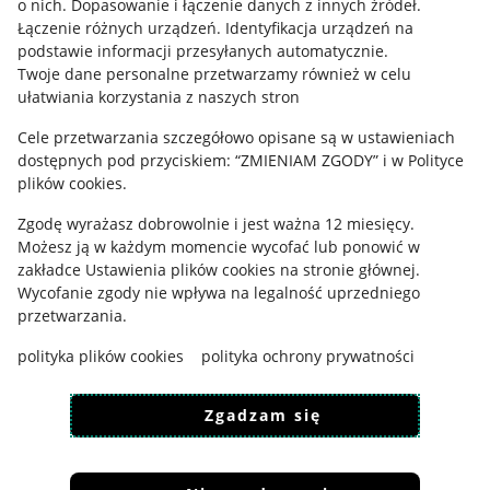
o nich
.
Dopasowanie i łączenie danych z innych źródeł
.
Regulamin
Łączenie różnych urządzeń
.
Identyfikacja urządzeń na
podstawie informacji przesyłanych automatycznie
.
Polityka plików "cookies"
Twoje dane personalne przetwarzamy również w celu
ułatwiania korzystania z naszych stron
Ustawienia plików "cookies"
Cele przetwarzania szczegółowo opisane są w ustawieniach
Udostępnianie lokalizacji
dostępnych pod przyciskiem: “ZMIENIAM ZGODY” i w Polityce
Informacje dla Aktu o Usługach Cyfrowych
plików cookies.
Zgodę wyrażasz dobrowolnie i jest ważna 12 miesięcy.
Pobierz aplikację
Możesz ją w każdym momencie wycofać lub ponowić w
zakładce
Ustawienia plików cookies
na stronie głównej.
Wycofanie zgody nie wpływa na legalność uprzedniego
przetwarzania.
polityka plików cookies
polityka ochrony prywatności
Zgadzam się