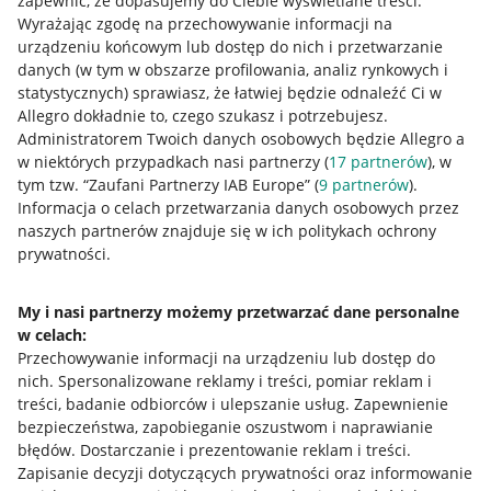
zapewnić, że dopasujemy do Ciebie wyświetlane treści.
Wyrażając zgodę na przechowywanie informacji na
urządzeniu końcowym lub dostęp do nich i przetwarzanie
danych (w tym w obszarze profilowania, analiz rynkowych i
statystycznych) sprawiasz, że łatwiej będzie odnaleźć Ci w
Allegro dokładnie to, czego szukasz i potrzebujesz.
Administratorem Twoich danych osobowych będzie Allegro a
w niektórych przypadkach nasi partnerzy (
17
partnerów
), w
tym tzw. “Zaufani Partnerzy IAB Europe” (
9
partnerów
).
Przydatne informacje
Informacja o celach przetwarzania danych osobowych przez
naszych partnerów znajduje się w ich politykach ochrony
prywatności.
Jak to działa
Napisz do nas
My i nasi partnerzy możemy przetwarzać dane personalne
w celach:
Allegro Gadane dla sprzedających
Przechowywanie informacji na urządzeniu lub dostęp do
Allegro Gadane dla kupujących
nich
.
Spersonalizowane reklamy i treści, pomiar reklam i
treści, badanie odbiorców i ulepszanie usług
.
Zapewnienie
Mapa miejscowości
bezpieczeństwa, zapobieganie oszustwom i naprawianie
błędów
.
Dostarczanie i prezentowanie reklam i treści
.
Informacje prawne
Zapisanie decyzji dotyczących prywatności oraz informowanie