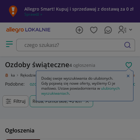
Allegro Smart! Kupuj i sprzedawaj z dostawą za 0 zł
Sprawdź »
Otwórz menu z kategoriami
szukaj
Ozdoby świąteczne
4
ogłoszenia
POL
e i sztuka
Rękodzieło
Przedmioty ręcznie wykonane
Ozdoby świąteczne
Zamkn
Dodaj swoje wyszukiwania do ulubionych.
Gdy pojawią się nowe oferty, wyślemy Ci je
Podobne:
ozdoby świąteczne
ozdoby świąteczne boże narod
mailowo. Ustaw powiadomienia w
ulubionych
wyszukiwaniach
.
Filtruj
Reda, Pomorskie, +0 km
Ogłoszenia