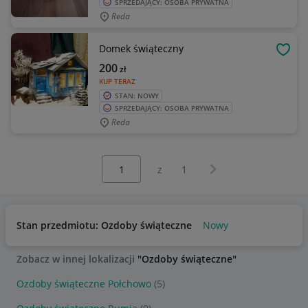
SPRZEDAJĄCY: OSOBA PRYWATNA
Reda
Domek świąteczny
OBSE
200
zł
KUP TERAZ
STAN: NOWY
SPRZEDAJĄCY: OSOBA PRYWATNA
Reda
Wybierz stronę:
Następna strona
z
1
Stan przedmiotu: Ozdoby świąteczne
Nowy
Zobacz w innej lokalizacji
"Ozdoby świąteczne"
Ozdoby świąteczne Połchowo
(5)