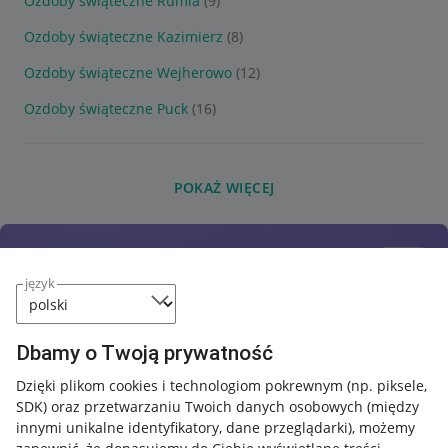
Ozdoby świąteczne Rumia
(9)
Ozdoby świąteczne Kazimierz
(8)
Ozdoby świąteczne Wejherowo
(12)
Ozdoby świąteczne Puck
(16)
POKAŻ WIĘCEJ
język
Dbamy o Twoją prywatność
Dzięki plikom cookies i technologiom pokrewnym
(np. piksele,
SDK)
oraz przetwarzaniu Twoich danych osobowych
(między
innymi unikalne identyfikatory, dane przeglądarki)
, możemy