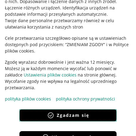
o nich
.
Dopasowanie i łączenie danych z innych źródeł
.
Regulamin
Łączenie różnych urządzeń
.
Identyfikacja urządzeń na
podstawie informacji przesyłanych automatycznie
.
Polityka plików "cookies"
Twoje dane personalne przetwarzamy również w celu
ułatwiania korzystania z naszych stron
Ustawienia plików "cookies"
Cele przetwarzania szczegółowo opisane są w ustawieniach
Udostępnianie lokalizacji
dostępnych pod przyciskiem: “ZMIENIAM ZGODY” i w Polityce
Informacje dla Aktu o Usługach Cyfrowych
plików cookies.
Zgodę wyrażasz dobrowolnie i jest ważna 12 miesięcy.
Pobierz aplikację
Możesz ją w każdym momencie wycofać lub ponowić w
zakładce
Ustawienia plików cookies
na stronie głównej.
Wycofanie zgody nie wpływa na legalność uprzedniego
przetwarzania.
polityka plików cookies
polityka ochrony prywatności
Zgadzam się