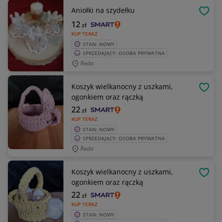
Aniołki na szydełku
OBSE
12
zł
KUP TERAZ
STAN: NOWY
SPRZEDAJĄCY: OSOBA PRYWATNA
Reda
Koszyk wielkanocny z uszkami,
OBSE
ogonkiem oraz rączką
22
zł
KUP TERAZ
STAN: NOWY
SPRZEDAJĄCY: OSOBA PRYWATNA
Reda
Koszyk wielkanocny z uszkami,
OBSE
ogonkiem oraz rączką
22
zł
KUP TERAZ
STAN: NOWY