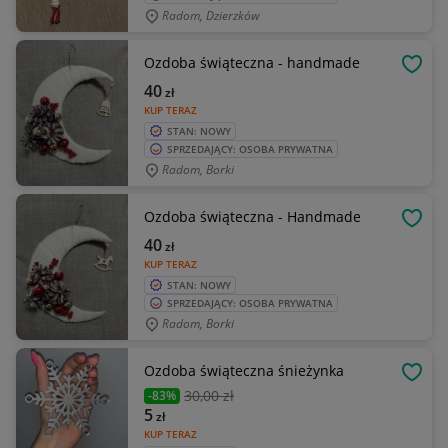
Radom, Dzierzków
Ozdoba świąteczna - handmade
OBSE
40
zł
KUP TERAZ
STAN: NOWY
SPRZEDAJĄCY: OSOBA PRYWATNA
Radom, Borki
Ozdoba świąteczna - Handmade
OBSE
40
zł
KUP TERAZ
STAN: NOWY
SPRZEDAJĄCY: OSOBA PRYWATNA
Radom, Borki
Ozdoba świąteczna śnieżynka
OBSE
30
,00 zł
-83%
5
zł
KUP TERAZ