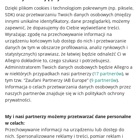
Dzięki plikom cookies i technologiom pokrewnym
(np. piksele,
SDK)
oraz przetwarzaniu Twoich danych osobowych
(między
innymi unikalne identyfikatory, dane przeglądarki)
, możemy
zapewnić, że dopasujemy do Ciebie wyświetlane treści.
Wyrażając zgodę na przechowywanie informacji na
urządzeniu końcowym lub dostęp do nich i przetwarzanie
danych (w tym w obszarze profilowania, analiz rynkowych i
statystycznych) sprawiasz, że łatwiej będzie odnaleźć Ci w
Allegro dokładnie to, czego szukasz i potrzebujesz.
Administratorem Twoich danych osobowych będzie Allegro a
w niektórych przypadkach nasi partnerzy (
17
partnerów
), w
tym tzw. “Zaufani Partnerzy IAB Europe” (
9
partnerów
).
Przydatne informacje
Informacja o celach przetwarzania danych osobowych przez
naszych partnerów znajduje się w ich politykach ochrony
prywatności.
Jak to działa
Napisz do nas
My i nasi partnerzy możemy przetwarzać dane personalne
w celach:
Allegro Gadane dla sprzedających
Przechowywanie informacji na urządzeniu lub dostęp do
Allegro Gadane dla kupujących
nich
.
Spersonalizowane reklamy i treści, pomiar reklam i