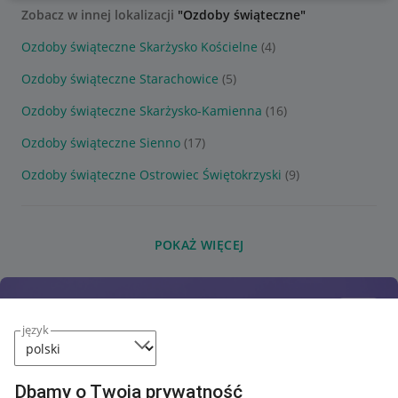
Zobacz w innej lokalizacji
"Ozdoby świąteczne"
Ozdoby świąteczne Skarżysko Kościelne
(4)
Ozdoby świąteczne Starachowice
(5)
Ozdoby świąteczne Skarżysko-Kamienna
(16)
Ozdoby świąteczne Sienno
(17)
Ozdoby świąteczne Ostrowiec Świętokrzyski
(9)
POKAŻ WIĘCEJ
język
Dbamy o Twoją prywatność