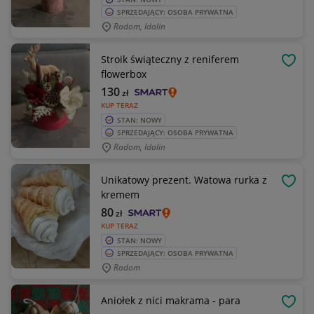
SPRZEDAJĄCY: OSOBA PRYWATNA
Radom, Idalin
Stroik świąteczny z reniferem
OBSE
flowerbox
130
zł
KUP TERAZ
STAN: NOWY
SPRZEDAJĄCY: OSOBA PRYWATNA
Radom, Idalin
Unikatowy prezent. Watowa rurka z
OBSE
kremem
80
zł
KUP TERAZ
STAN: NOWY
SPRZEDAJĄCY: OSOBA PRYWATNA
Radom
Aniołek z nici makrama - para
OBSE