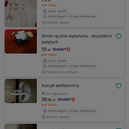
zł
KUP TERAZ
STAN: NOWY
SPRZEDAJĄCY: OSOBA PRYWATNA
Radom, Kaptur
Stroik ręcznie wykonany - wszystkich
OBSE
świętych
55
zł
KUP TERAZ
STAN: NOWY
SPRZEDAJĄCY: OSOBA PRYWATNA
Radom, Stare Miasto
Koszyk wielkanocny
OBSE
do negocjacji
39
,99
zł
KUP TERAZ
SPRZEDAJĄCY: OSOBA PRYWATNA
Radom, Kaptur