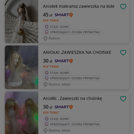
Aniołek makrama zawieszka na kole
OBSE
45
zł
KUP TERAZ
STAN: NOWY
SPRZEDAJĄCY: OSOBA PRYWATNA
Radom
ANIOŁKI ,ZAWIESZKA NA CHOINKE
OBSE
30
zł
KUP TERAZ
STAN: NOWY
SPRZEDAJĄCY: OSOBA PRYWATNA
Radom, Idalin
Aniołki , Zawieszki na choinkę
OBSE
30
zł
KUP TERAZ
STAN: NOWY
SPRZEDAJĄCY: OSOBA PRYWATNA
Radom, Idalin