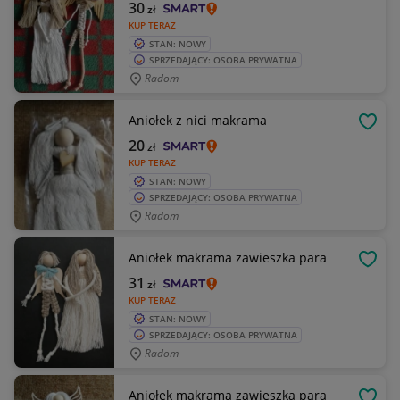
30
zł
KUP TERAZ
STAN: NOWY
SPRZEDAJĄCY: OSOBA PRYWATNA
Radom
Aniołek z nici makrama
OBSE
20
zł
KUP TERAZ
STAN: NOWY
SPRZEDAJĄCY: OSOBA PRYWATNA
Radom
Aniołek makrama zawieszka para
OBSE
31
zł
KUP TERAZ
STAN: NOWY
SPRZEDAJĄCY: OSOBA PRYWATNA
Radom
Aniołek makrama zawieszka para