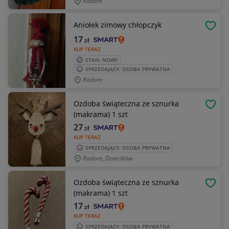
Radom
Aniołek zimowy chłopczyk
OBSE
17
zł
KUP TERAZ
STAN: NOWY
SPRZEDAJĄCY: OSOBA PRYWATNA
Radom
Ozdoba świąteczna ze sznurka
OBSE
(makrama) 1 szt
27
zł
KUP TERAZ
SPRZEDAJĄCY: OSOBA PRYWATNA
Radom, Dzierzków
Ozdoba świąteczna ze sznurka
OBSE
(makrama) 1 szt
17
zł
KUP TERAZ
SPRZEDAJĄCY: OSOBA PRYWATNA