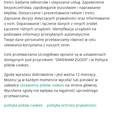
treści, badanie odbiorców i ulepszanie usług
.
Zapewnienie
Mapa miejscowości
bezpieczeństwa, zapobieganie oszustwom i naprawianie
błędów
.
Dostarczanie i prezentowanie reklam i treści
.
Informacje prawne
Zapisanie decyzji dotyczących prywatności oraz informowanie
o nich
.
Dopasowanie i łączenie danych z innych źródeł
.
Regulamin
Łączenie różnych urządzeń
.
Identyfikacja urządzeń na
podstawie informacji przesyłanych automatycznie
.
Polityka plików "cookies"
Twoje dane personalne przetwarzamy również w celu
ułatwiania korzystania z naszych stron
Ustawienia plików "cookies"
Cele przetwarzania szczegółowo opisane są w ustawieniach
Udostępnianie lokalizacji
dostępnych pod przyciskiem: “ZMIENIAM ZGODY” i w Polityce
Informacje dla Aktu o Usługach Cyfrowych
plików cookies.
Zgodę wyrażasz dobrowolnie i jest ważna 12 miesięcy.
Pobierz aplikację
Możesz ją w każdym momencie wycofać lub ponowić w
zakładce
Ustawienia plików cookies
na stronie głównej.
Wycofanie zgody nie wpływa na legalność uprzedniego
przetwarzania.
polityka plików cookies
polityka ochrony prywatności