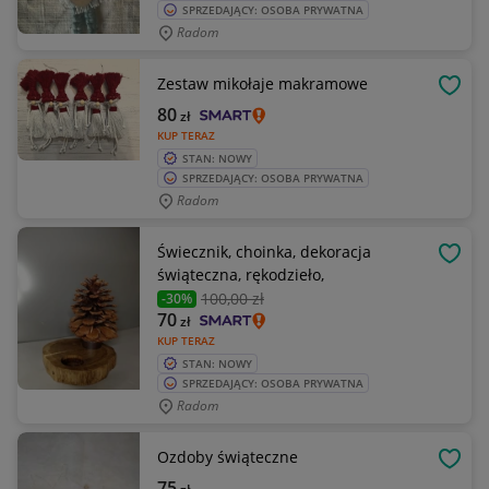
SPRZEDAJĄCY: OSOBA PRYWATNA
Radom
Zestaw mikołaje makramowe
OBSE
80
zł
KUP TERAZ
STAN: NOWY
SPRZEDAJĄCY: OSOBA PRYWATNA
Radom
Świecznik, choinka, dekoracja
OBSE
świąteczna, rękodzieło,
100
,00 zł
-30%
70
zł
KUP TERAZ
STAN: NOWY
SPRZEDAJĄCY: OSOBA PRYWATNA
Radom
Ozdoby świąteczne
OBSE
75