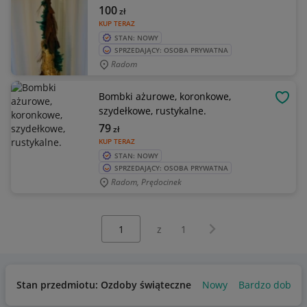
100
zł
KUP TERAZ
STAN: NOWY
SPRZEDAJĄCY: OSOBA PRYWATNA
Radom
Bombki ażurowe, koronkowe,
OBSE
szydełkowe, rustykalne.
79
zł
KUP TERAZ
STAN: NOWY
SPRZEDAJĄCY: OSOBA PRYWATNA
Radom, Prędocinek
Wybierz stronę:
Następna strona
z
1
Stan przedmiotu: Ozdoby świąteczne
Nowy
Bardzo dobry