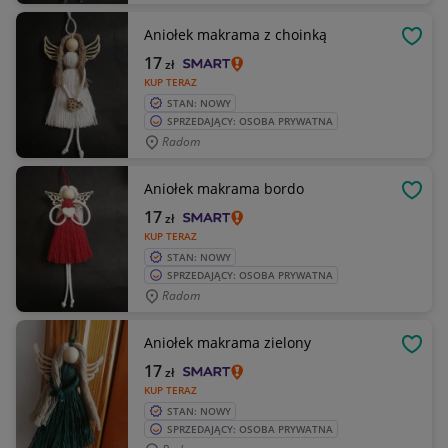
Aniołek makrama z choinką
OBSE
17
zł
KUP TERAZ
STAN: NOWY
SPRZEDAJĄCY: OSOBA PRYWATNA
Radom
Aniołek makrama bordo
OBSE
17
zł
KUP TERAZ
STAN: NOWY
SPRZEDAJĄCY: OSOBA PRYWATNA
Radom
Aniołek makrama zielony
OBSE
17
zł
KUP TERAZ
STAN: NOWY
SPRZEDAJĄCY: OSOBA PRYWATNA