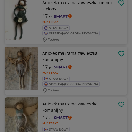
Aniołek makrama zawieszka ciemno
OBSE
zielony
17
zł
KUP TERAZ
STAN: NOWY
SPRZEDAJĄCY: OSOBA PRYWATNA
Radom
Aniołek makrama zawieszka
OBSE
komunijny
17
zł
KUP TERAZ
STAN: NOWY
SPRZEDAJĄCY: OSOBA PRYWATNA
Radom
Aniołek makrama zawieszka
OBSE
komunijny
17
zł
KUP TERAZ
STAN: NOWY