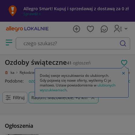
Allegro Smart! Kupuj i sprzedawaj z dostawą za 0 zł
Sprawdź »
Otwórz menu z kategoriami
szukaj
Ozdoby świąteczne
41
ogłoszeń
POL
e i sztuka
Rękodzieło
Przedmioty ręcznie wykonane
Ozdoby świąteczne
Zamkn
Dodaj swoje wyszukiwania do ulubionych.
Gdy pojawią się nowe oferty, wyślemy Ci je
Podobne:
ozdoby świąteczne
ozdoby świąteczne boże narod
mailowo. Ustaw powiadomienia w
ulubionych
wyszukiwaniach
.
Filtruj
Radom, Mazowieckie, +0 km
Ogłoszenia