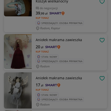
Koszyk wielkanocny
OBSE
do negocjacji
39
,99
zł
KUP TERAZ
SPRZEDAJĄCY: OSOBA PRYWATNA
Radom, Kaptur
Aniołek makrama zawieszka
OBSE
20
zł
KUP TERAZ
STAN: NOWY
SPRZEDAJĄCY: OSOBA PRYWATNA
Radom
Aniołek makrama zawieszka
OBSE
17
zł
KUP TERAZ
STAN: NOWY
SPRZEDAJĄCY: OSOBA PRYWATNA
Radom