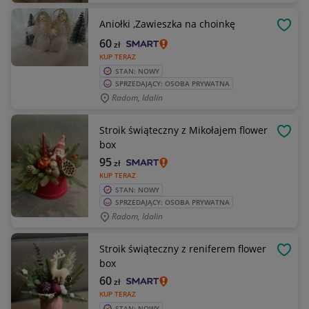
Aniołki ,Zawieszka na choinkę
OBSE
60
zł
KUP TERAZ
STAN: NOWY
SPRZEDAJĄCY: OSOBA PRYWATNA
Radom, Idalin
Stroik świąteczny z Mikołajem flower
OBSE
box
95
zł
KUP TERAZ
STAN: NOWY
SPRZEDAJĄCY: OSOBA PRYWATNA
Radom, Idalin
Stroik świąteczny z reniferem flower
OBSE
box
60
zł
KUP TERAZ
STAN: NOWY