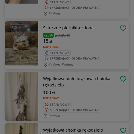
STAN: NOWY
SPRZEDAJĄCY: OSOBA PRYWATNA
Radom
Sztuczne pierniki-ozdoba
OBSE
20
,00 zł
-25%
15
zł
KUP TERAZ
STAN: NOWY
SPRZEDAJĄCY: OSOBA PRYWATNA
Radom, Radom
Wyjątkowa biało brązowa choinka
OBSE
rękodzieło
100
zł
KUP TERAZ
STAN: NOWY
SPRZEDAJĄCY: OSOBA PRYWATNA
Radom
Wyjątkowa choinka rękodzieło
OBSE