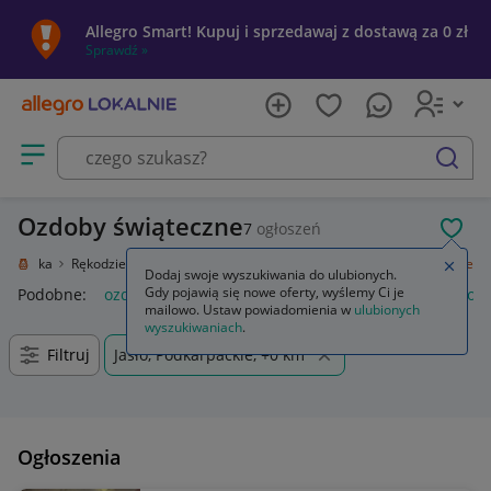
Allegro Smart! Kupuj i sprzedawaj z dostawą za 0 zł
Sprawdź »
Otwórz menu z kategoriami
szukaj
Ozdoby świąteczne
7
ogłoszeń
POL
e i sztuka
Rękodzieło
Przedmioty ręcznie wykonane
Ozdoby świąteczne
Zamkn
Dodaj swoje wyszukiwania do ulubionych.
Gdy pojawią się nowe oferty, wyślemy Ci je
Podobne:
ozdoby świąteczne
ozdoby świąteczne boże narod
mailowo. Ustaw powiadomienia w
ulubionych
wyszukiwaniach
.
Filtruj
Jasło, Podkarpackie, +0 km
Ogłoszenia