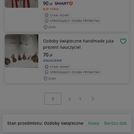
90
zł
KUP TERAZ
STAN: NOWY
SPRZEDAJĄCY: OSOBA PRYWATNA
Jasło
Ozdoby świąteczne handmade juta
OBSE
prezent nauczyciel
70
zł
OGŁOSZENIE
STAN: NOWY
SPRZEDAJĄCY: OSOBA PRYWATNA
Jasło
Wybierz stronę:
Następna strona
z
1
Stan przedmiotu: Ozdoby świąteczne
Nowy
Bardzo dobry