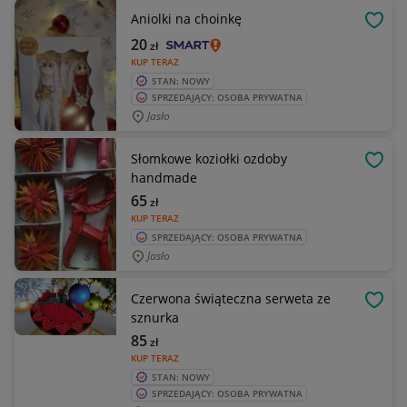
Aniolki na choinkę
OBSE
20
zł
KUP TERAZ
STAN: NOWY
SPRZEDAJĄCY: OSOBA PRYWATNA
Jasło
Słomkowe koziołki ozdoby
OBSE
handmade
65
zł
KUP TERAZ
SPRZEDAJĄCY: OSOBA PRYWATNA
Jasło
Czerwona świąteczna serweta ze
OBSE
sznurka
85
zł
KUP TERAZ
STAN: NOWY
SPRZEDAJĄCY: OSOBA PRYWATNA