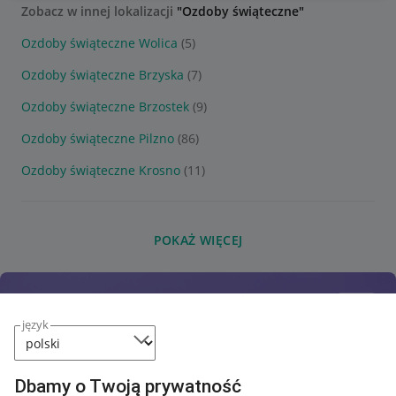
Zobacz w innej lokalizacji
"Ozdoby świąteczne"
Ozdoby świąteczne Wolica
(5)
Ozdoby świąteczne Brzyska
(7)
Ozdoby świąteczne Brzostek
(9)
Ozdoby świąteczne Pilzno
(86)
Ozdoby świąteczne Krosno
(11)
POKAŻ WIĘCEJ
język
Dbamy o Twoją prywatność