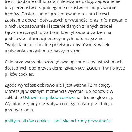
treści, badanie odbiorców i ulepszanie usług
.
Zapewnienie
Mapa miejscowości
bezpieczeństwa, zapobieganie oszustwom i naprawianie
błędów
.
Dostarczanie i prezentowanie reklam i treści
.
Informacje prawne
Zapisanie decyzji dotyczących prywatności oraz informowanie
o nich
.
Dopasowanie i łączenie danych z innych źródeł
.
Regulamin
Łączenie różnych urządzeń
.
Identyfikacja urządzeń na
podstawie informacji przesyłanych automatycznie
.
Polityka plików "cookies"
Twoje dane personalne przetwarzamy również w celu
ułatwiania korzystania z naszych stron
Ustawienia plików "cookies"
Cele przetwarzania szczegółowo opisane są w ustawieniach
Udostępnianie lokalizacji
dostępnych pod przyciskiem: “ZMIENIAM ZGODY” i w Polityce
Informacje dla Aktu o Usługach Cyfrowych
plików cookies.
Zgodę wyrażasz dobrowolnie i jest ważna 12 miesięcy.
Pobierz aplikację
Możesz ją w każdym momencie wycofać lub ponowić w
zakładce
Ustawienia plików cookies
na stronie głównej.
Wycofanie zgody nie wpływa na legalność uprzedniego
przetwarzania.
polityka plików cookies
polityka ochrony prywatności