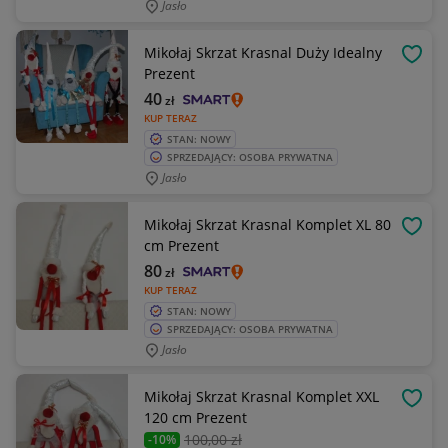
Jasło
Mikołaj Skrzat Krasnal Duży Idealny
OBSE
Prezent
40
zł
KUP TERAZ
STAN: NOWY
SPRZEDAJĄCY: OSOBA PRYWATNA
Jasło
Mikołaj Skrzat Krasnal Komplet XL 80
OBSE
cm Prezent
80
zł
KUP TERAZ
STAN: NOWY
SPRZEDAJĄCY: OSOBA PRYWATNA
Jasło
Mikołaj Skrzat Krasnal Komplet XXL
OBSE
120 cm Prezent
100
,00 zł
-10%