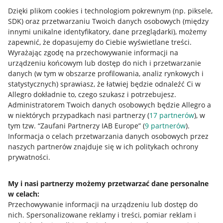
Dzięki plikom cookies i technologiom pokrewnym
(np. piksele,
SDK)
oraz przetwarzaniu Twoich danych osobowych
(między
innymi unikalne identyfikatory, dane przeglądarki)
, możemy
zapewnić, że dopasujemy do Ciebie wyświetlane treści.
Wyrażając zgodę na przechowywanie informacji na
urządzeniu końcowym lub dostęp do nich i przetwarzanie
danych (w tym w obszarze profilowania, analiz rynkowych i
statystycznych) sprawiasz, że łatwiej będzie odnaleźć Ci w
Allegro dokładnie to, czego szukasz i potrzebujesz.
Administratorem Twoich danych osobowych będzie Allegro a
w niektórych przypadkach nasi partnerzy (
17
partnerów
), w
tym tzw. “Zaufani Partnerzy IAB Europe” (
9
partnerów
).
Przydatne informacje
Informacja o celach przetwarzania danych osobowych przez
naszych partnerów znajduje się w ich politykach ochrony
prywatności.
Jak to działa
Napisz do nas
My i nasi partnerzy możemy przetwarzać dane personalne
w celach:
Allegro Gadane dla sprzedających
Przechowywanie informacji na urządzeniu lub dostęp do
Allegro Gadane dla kupujących
nich
.
Spersonalizowane reklamy i treści, pomiar reklam i