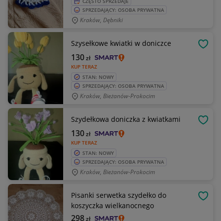
CZĘSTO SPRZEDAJE
SPRZEDAJĄCY: OSOBA PRYWATNA
Kraków, Dębniki
Szysełkowe kwiatki w doniczce
OBSE
130
zł
KUP TERAZ
STAN: NOWY
SPRZEDAJĄCY: OSOBA PRYWATNA
Kraków, Bieżanów-Prokocim
Szydełkowa doniczka z kwiatkami
OBSE
130
zł
KUP TERAZ
STAN: NOWY
SPRZEDAJĄCY: OSOBA PRYWATNA
Kraków, Bieżanów-Prokocim
Pisanki serwetka szydełko do
OBSE
koszyczka wielkanocnego
298
zł