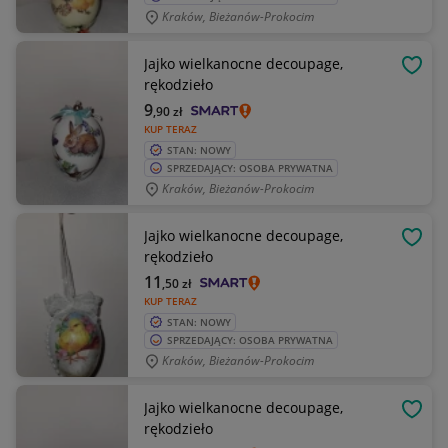
Kraków, Bieżanów-Prokocim
Jajko wielkanocne decoupage,
OBSE
rękodzieło
9
,90
zł
KUP TERAZ
STAN: NOWY
SPRZEDAJĄCY: OSOBA PRYWATNA
Kraków, Bieżanów-Prokocim
Jajko wielkanocne decoupage,
OBSE
rękodzieło
11
,50
zł
KUP TERAZ
STAN: NOWY
SPRZEDAJĄCY: OSOBA PRYWATNA
Kraków, Bieżanów-Prokocim
Jajko wielkanocne decoupage,
OBSE
rękodzieło