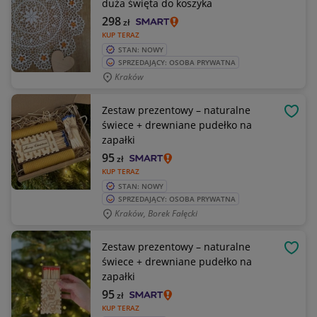
duża święta do koszyka
298
zł
KUP TERAZ
STAN: NOWY
SPRZEDAJĄCY: OSOBA PRYWATNA
Kraków
Zestaw prezentowy – naturalne
OBSE
świece + drewniane pudełko na
zapałki
95
zł
KUP TERAZ
STAN: NOWY
SPRZEDAJĄCY: OSOBA PRYWATNA
Kraków, Borek Fałęcki
Zestaw prezentowy – naturalne
OBSE
świece + drewniane pudełko na
zapałki
95
zł
KUP TERAZ