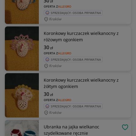
30
zł
OFERTA Z
ALLEGRO
SPRZEDAJĄCY: OSOBA PRYWATNA
Kraków
Koronkowy kurczaczek wielkanocny z
różowym ogonkiem
30
zł
OFERTA Z
ALLEGRO
SPRZEDAJĄCY: OSOBA PRYWATNA
Kraków
Koronkowy kurczaczek wielkanocny z
żółtym ogonkiem
30
zł
OFERTA Z
ALLEGRO
SPRZEDAJĄCY: OSOBA PRYWATNA
Kraków
Ubranka na jajka wielkanoc
OBSE
szydelkowane ręcznie