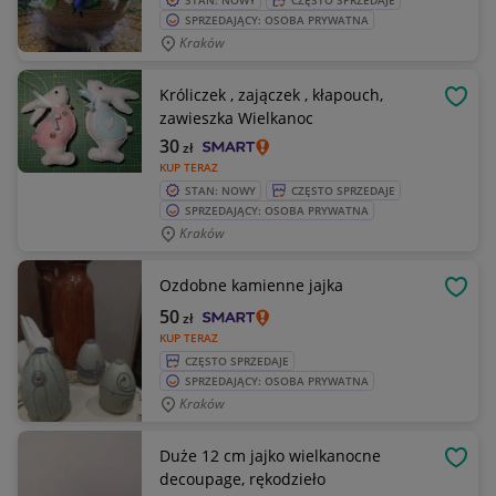
STAN: NOWY
CZĘSTO SPRZEDAJE
SPRZEDAJĄCY: OSOBA PRYWATNA
Kraków
Króliczek , zajączek , kłapouch,
OBSE
zawieszka Wielkanoc
30
zł
KUP TERAZ
STAN: NOWY
CZĘSTO SPRZEDAJE
SPRZEDAJĄCY: OSOBA PRYWATNA
Kraków
Ozdobne kamienne jajka
OBSE
50
zł
KUP TERAZ
CZĘSTO SPRZEDAJE
SPRZEDAJĄCY: OSOBA PRYWATNA
Kraków
Duże 12 cm jajko wielkanocne
OBSE
decoupage, rękodzieło