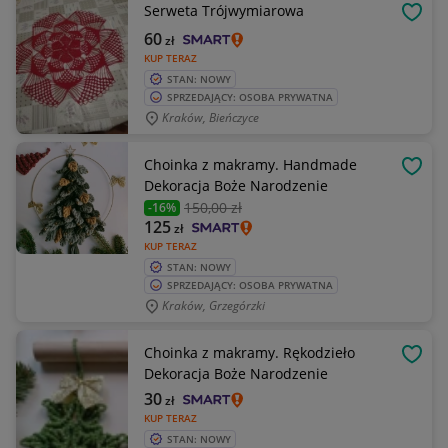
Serweta Trójwymiarowa
OBSE
60
zł
KUP TERAZ
STAN: NOWY
SPRZEDAJĄCY: OSOBA PRYWATNA
Kraków, Bieńczyce
Choinka z makramy. Handmade
OBSE
Dekoracja Boże Narodzenie
150
,00 zł
-16%
125
zł
KUP TERAZ
STAN: NOWY
SPRZEDAJĄCY: OSOBA PRYWATNA
Kraków, Grzegórzki
Choinka z makramy. Rękodzieło
OBSE
Dekoracja Boże Narodzenie
30
zł
KUP TERAZ
STAN: NOWY