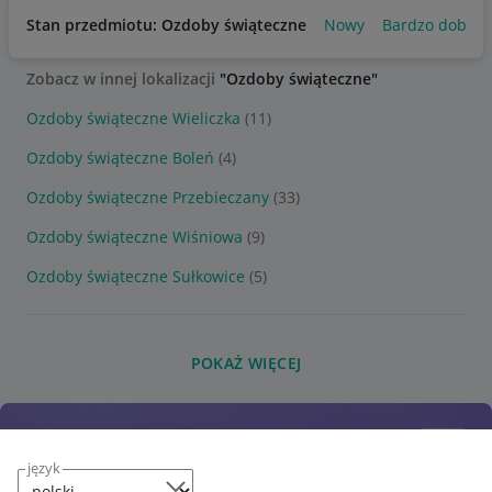
Stan przedmiotu: Ozdoby świąteczne
Nowy
Bardzo dobry
Zobacz w innej lokalizacji
"Ozdoby świąteczne"
Ozdoby świąteczne Wieliczka
(11)
Ozdoby świąteczne Boleń
(4)
Ozdoby świąteczne Przebieczany
(33)
Ozdoby świąteczne Wiśniowa
(9)
Ozdoby świąteczne Sułkowice
(5)
POKAŻ WIĘCEJ
język