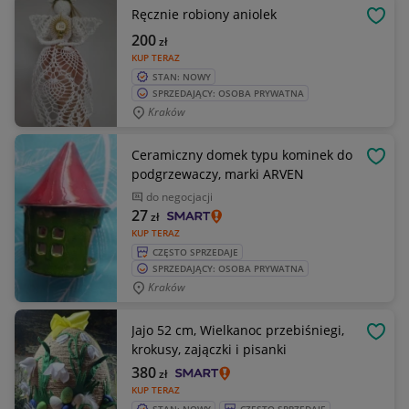
Ręcznie robiony aniolek
OBSE
200
zł
KUP TERAZ
STAN: NOWY
SPRZEDAJĄCY: OSOBA PRYWATNA
Kraków
Ceramiczny domek typu kominek do
OBSE
podgrzewaczy, marki ARVEN
do negocjacji
27
zł
KUP TERAZ
CZĘSTO SPRZEDAJE
SPRZEDAJĄCY: OSOBA PRYWATNA
Kraków
Jajo 52 cm, Wielkanoc przebiśniegi,
OBSE
krokusy, zajączki i pisanki
380
zł
KUP TERAZ