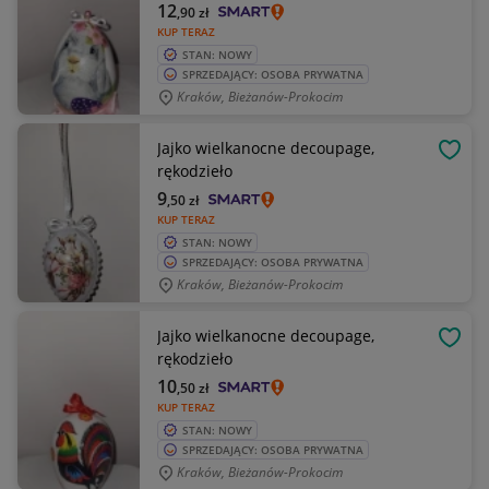
12
,90
zł
KUP TERAZ
STAN: NOWY
SPRZEDAJĄCY: OSOBA PRYWATNA
Kraków, Bieżanów-Prokocim
Jajko wielkanocne decoupage,
OBSE
rękodzieło
9
,50
zł
KUP TERAZ
STAN: NOWY
SPRZEDAJĄCY: OSOBA PRYWATNA
Kraków, Bieżanów-Prokocim
Jajko wielkanocne decoupage,
OBSE
rękodzieło
10
,50
zł
KUP TERAZ
STAN: NOWY
SPRZEDAJĄCY: OSOBA PRYWATNA
Kraków, Bieżanów-Prokocim