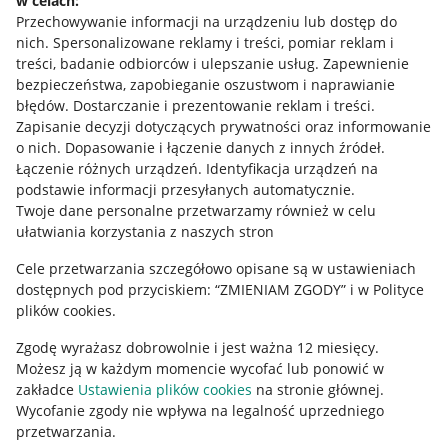
w celach:
Allegro Gadane dla sprzedających
Przechowywanie informacji na urządzeniu lub dostęp do
Allegro Gadane dla kupujących
nich
.
Spersonalizowane reklamy i treści, pomiar reklam i
treści, badanie odbiorców i ulepszanie usług
.
Zapewnienie
Mapa miejscowości
bezpieczeństwa, zapobieganie oszustwom i naprawianie
błędów
.
Dostarczanie i prezentowanie reklam i treści
.
Informacje prawne
Zapisanie decyzji dotyczących prywatności oraz informowanie
o nich
.
Dopasowanie i łączenie danych z innych źródeł
.
Regulamin
Łączenie różnych urządzeń
.
Identyfikacja urządzeń na
podstawie informacji przesyłanych automatycznie
.
Polityka plików "cookies"
Twoje dane personalne przetwarzamy również w celu
ułatwiania korzystania z naszych stron
Ustawienia plików "cookies"
Cele przetwarzania szczegółowo opisane są w ustawieniach
Udostępnianie lokalizacji
dostępnych pod przyciskiem: “ZMIENIAM ZGODY” i w Polityce
Informacje dla Aktu o Usługach Cyfrowych
plików cookies.
Zgodę wyrażasz dobrowolnie i jest ważna 12 miesięcy.
Pobierz aplikację
Możesz ją w każdym momencie wycofać lub ponowić w
zakładce
Ustawienia plików cookies
na stronie głównej.
Wycofanie zgody nie wpływa na legalność uprzedniego
przetwarzania.