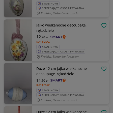
STAN: NOWY
SPRZEDAJĄCY: OSOBA PRYWATNA
Kraków, Bieżanów-Prokocim
Jajko wielkanocne decoupage,
OBSE
rękodzieło
12
,90
zł
KUP TERAZ
STAN: NOWY
SPRZEDAJĄCY: OSOBA PRYWATNA
Kraków, Bieżanów-Prokocim
Duże 12 cm jajko wielkanocne
OBSE
decoupage, rękodzieło
11
,50
zł
KUP TERAZ
STAN: NOWY
SPRZEDAJĄCY: OSOBA PRYWATNA
Kraków, Bieżanów-Prokocim
Duże 12 cm jajko wielkanocne