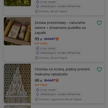
STAN: NOWY
SPRZEDAJĄCY: OSOBA PRYWATNA
Kraków, Borek Fałęcki
Zestaw prezentowy – naturalne
OBSE
świece + drewniane pudełko na
zapałki
95
zł
KUP TERAZ
STAN: NOWY
SPRZEDAJĄCY: OSOBA PRYWATNA
Kraków, Borek Fałęcki
Choinka na ścianę, piękny prezent
OBSE
makrama rękodzieło
49
zł
KUP TERAZ
STAN: NOWY
SPRZEDAJĄCY: OSOBA PRYWATNA
Kraków, Łagiewniki-Borek Fałęcki