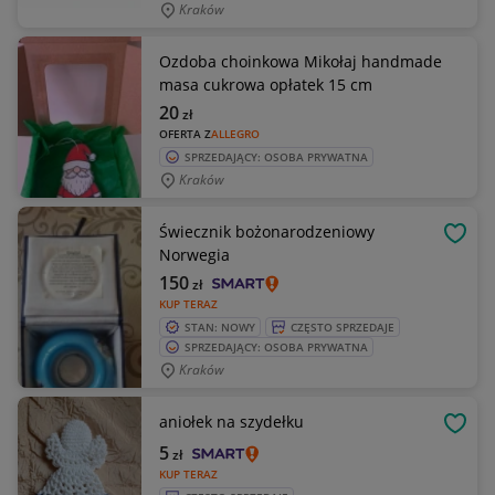
Kraków
Ozdoba choinkowa Mikołaj handmade
masa cukrowa opłatek 15 cm
20
zł
OFERTA Z
ALLEGRO
SPRZEDAJĄCY: OSOBA PRYWATNA
Kraków
Świecznik bożonarodzeniowy
OBSE
Norwegia
150
zł
KUP TERAZ
STAN: NOWY
CZĘSTO SPRZEDAJE
SPRZEDAJĄCY: OSOBA PRYWATNA
Kraków
aniołek na szydełku
OBSE
5
zł
KUP TERAZ