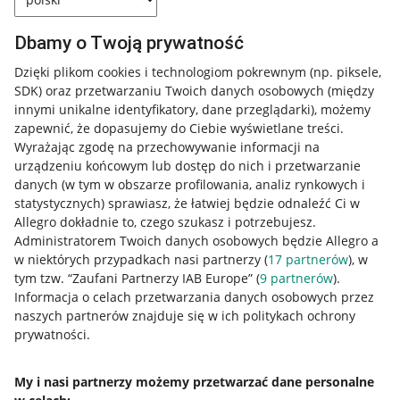
Dbamy o Twoją prywatność
Dzięki plikom cookies i technologiom pokrewnym
(np. piksele,
SDK)
oraz przetwarzaniu Twoich danych osobowych
(między
innymi unikalne identyfikatory, dane przeglądarki)
, możemy
zapewnić, że dopasujemy do Ciebie wyświetlane treści.
Wyrażając zgodę na przechowywanie informacji na
urządzeniu końcowym lub dostęp do nich i przetwarzanie
danych (w tym w obszarze profilowania, analiz rynkowych i
statystycznych) sprawiasz, że łatwiej będzie odnaleźć Ci w
Allegro dokładnie to, czego szukasz i potrzebujesz.
Administratorem Twoich danych osobowych będzie Allegro a
w niektórych przypadkach nasi partnerzy (
17
partnerów
), w
tym tzw. “Zaufani Partnerzy IAB Europe” (
9
partnerów
).
Przydatne informacje
Informacja o celach przetwarzania danych osobowych przez
naszych partnerów znajduje się w ich politykach ochrony
prywatności.
Jak to działa
Napisz do nas
My i nasi partnerzy możemy przetwarzać dane personalne