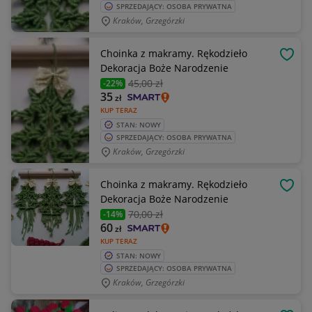
SPRZEDAJĄCY: OSOBA PRYWATNA
Kraków, Grzegórzki
Choinka z makramy. Rękodzieło
OBSE
Dekoracja Boże Narodzenie
45
,00 zł
-22%
35
zł
KUP TERAZ
STAN: NOWY
SPRZEDAJĄCY: OSOBA PRYWATNA
Kraków, Grzegórzki
Choinka z makramy. Rękodzieło
OBSE
Dekoracja Boże Narodzenie
70
,00 zł
-14%
60
zł
KUP TERAZ
STAN: NOWY
SPRZEDAJĄCY: OSOBA PRYWATNA
Kraków, Grzegórzki