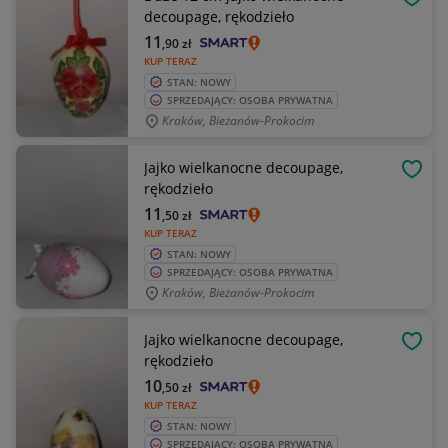
OBSE
decoupage, rękodzieło
11
,90
zł
KUP TERAZ
STAN: NOWY
SPRZEDAJĄCY: OSOBA PRYWATNA
Kraków, Bieżanów-Prokocim
Jajko wielkanocne decoupage,
OBSE
rękodzieło
11
,50
zł
KUP TERAZ
STAN: NOWY
SPRZEDAJĄCY: OSOBA PRYWATNA
Kraków, Bieżanów-Prokocim
Jajko wielkanocne decoupage,
OBSE
rękodzieło
10
,50
zł
KUP TERAZ
STAN: NOWY
SPRZEDAJĄCY: OSOBA PRYWATNA