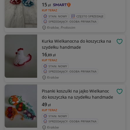
15
zł
KUP TERAZ
STAN: NOWY
CZĘSTO SPRZEDAJE
SPRZEDAJĄCY: OSOBA PRYWATNA
Kraków, Prokocim
Kurka Wielkanocna do koszyczka na
OBSE
szydełku handmade
16
,89
zł
KUP TERAZ
STAN: NOWY
SPRZEDAJĄCY: OSOBA PRYWATNA
Kraków
Pisanki koszulki na jajko Wielkanoc
OBSE
do koszyczka na szydełku handmade
49
zł
KUP TERAZ
STAN: NOWY
SPRZEDAJĄCY: OSOBA PRYWATNA
Kraków