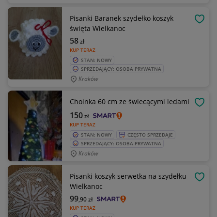
Pisanki Baranek szydełko koszyk
OBSE
święta Wielkanoc
58
zł
KUP TERAZ
STAN: NOWY
SPRZEDAJĄCY: OSOBA PRYWATNA
Kraków
Choinka 60 cm ze świecącymi ledami
OBSE
150
zł
KUP TERAZ
STAN: NOWY
CZĘSTO SPRZEDAJE
SPRZEDAJĄCY: OSOBA PRYWATNA
Kraków
Pisanki koszyk serwetka na szydełku
OBSE
Wielkanoc
99
,90
zł
KUP TERAZ