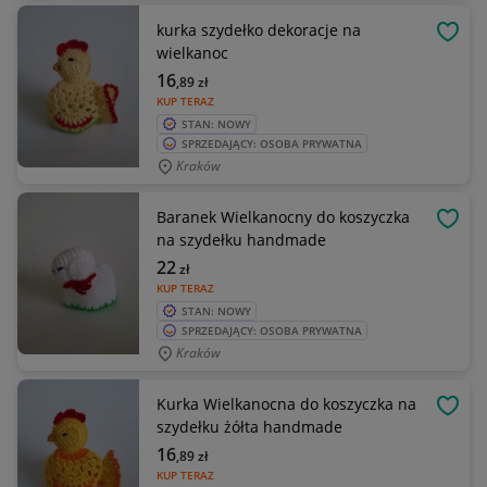
kurka szydełko dekoracje na
OBSE
wielkanoc
16
,89
zł
KUP TERAZ
STAN: NOWY
SPRZEDAJĄCY: OSOBA PRYWATNA
Kraków
Baranek Wielkanocny do koszyczka
OBSE
na szydełku handmade
22
zł
KUP TERAZ
STAN: NOWY
SPRZEDAJĄCY: OSOBA PRYWATNA
Kraków
Kurka Wielkanocna do koszyczka na
OBSE
szydełku żółta handmade
16
,89
zł
KUP TERAZ