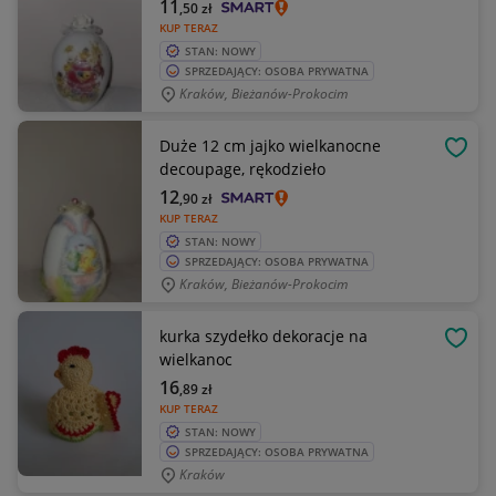
11
,50
zł
KUP TERAZ
STAN: NOWY
SPRZEDAJĄCY: OSOBA PRYWATNA
Kraków, Bieżanów-Prokocim
Duże 12 cm jajko wielkanocne
OBSE
decoupage, rękodzieło
12
,90
zł
KUP TERAZ
STAN: NOWY
SPRZEDAJĄCY: OSOBA PRYWATNA
Kraków, Bieżanów-Prokocim
kurka szydełko dekoracje na
OBSE
wielkanoc
16
,89
zł
KUP TERAZ
STAN: NOWY
SPRZEDAJĄCY: OSOBA PRYWATNA
Kraków