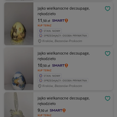
Jajko wielkanocne decoupage,
OBSE
rękodzieło
11
,50
zł
KUP TERAZ
STAN: NOWY
SPRZEDAJĄCY: OSOBA PRYWATNA
Kraków, Bieżanów-Prokocim
Jajko wielkanocne decoupage,
OBSE
rękodzieło
10
,50
zł
KUP TERAZ
STAN: NOWY
SPRZEDAJĄCY: OSOBA PRYWATNA
Kraków, Bieżanów-Prokocim
Jajko wielkanocne decoupage,
OBSE
rękodzieło
9
,50
zł
KUP TERAZ