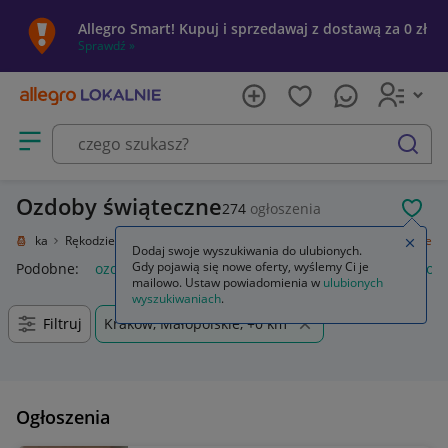
Allegro Smart! Kupuj i sprzedawaj z dostawą za 0 zł
Sprawdź »
Otwórz menu z kategoriami
szukaj
Ozdoby świąteczne
274
ogłoszenia
POL
e i sztuka
Rękodzieło
Przedmioty ręcznie wykonane
Ozdoby świąteczne
Zamkn
Dodaj swoje wyszukiwania do ulubionych.
Gdy pojawią się nowe oferty, wyślemy Ci je
Podobne:
ozdoby świąteczne
ozdoby świąteczne boże narod
mailowo. Ustaw powiadomienia w
ulubionych
wyszukiwaniach
.
Filtruj
Kraków, Małopolskie, +0 km
Ogłoszenia