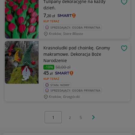
Tulipany dekoracyjne na każdy
OBSE
dzień.
7
,20
zł
KUP TERAZ
SPRZEDAJĄCY: OSOBA PRYWATNA
Kraków, Stare Miasto
Krasnoludki pod choinkę. Gnomy
OBSE
makramowe. Dekoracja Boże
Narodzenie
50
,00 zł
-10%
45
zł
KUP TERAZ
STAN: NOWY
SPRZEDAJĄCY: OSOBA PRYWATNA
Kraków, Grzegórzki
Wybierz stronę:
Następna strona
z
5