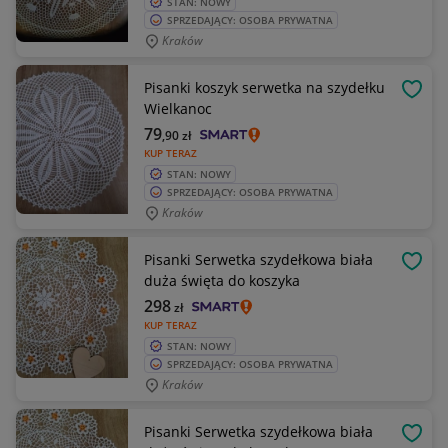
STAN: NOWY
SPRZEDAJĄCY: OSOBA PRYWATNA
Kraków
Pisanki koszyk serwetka na szydełku
OBSE
Wielkanoc
79
,90
zł
KUP TERAZ
STAN: NOWY
SPRZEDAJĄCY: OSOBA PRYWATNA
Kraków
Pisanki Serwetka szydełkowa biała
OBSE
duża święta do koszyka
298
zł
KUP TERAZ
STAN: NOWY
SPRZEDAJĄCY: OSOBA PRYWATNA
Kraków
Pisanki Serwetka szydełkowa biała
OBSE