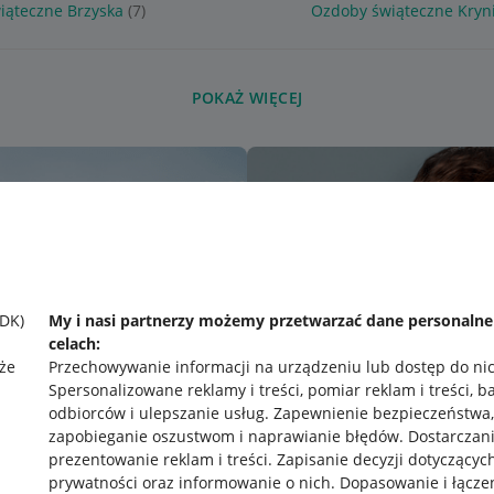
iąteczne Brzyska
(7)
Ozdoby świąteczne Kryni
POKAŻ WIĘCEJ
SDK)
My i nasi partnerzy możemy przetwarzać dane personaln
celach:
że
Przechowywanie informacji na urządzeniu lub dostęp do ni
Spersonalizowane reklamy i treści, pomiar reklam i treści, b
odbiorców i ulepszanie usług
.
Zapewnienie bezpieczeństwa,
zapobieganie oszustwom i naprawianie błędów
.
Dostarczani
prezentowanie reklam i treści
.
Zapisanie decyzji dotyczącyc
prywatności oraz informowanie o nich
.
Dopasowanie i łącze