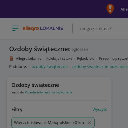
All
Otwórz menu z kategoriami
Ozdoby świąteczne
0
ogłoszeń
Allegro Lokalnie
Kolekcje i sztuka
Rękodzieło
Przedmioty ręczn
Podobne:
ozdoby świąteczne
ozdoby świąteczne boże nar
Ozdoby świąteczne
wróć do
Przedmioty ręcznie wykonane
Filtry
Wyczyść
Wierzchosławice, Małopolskie, +0 km