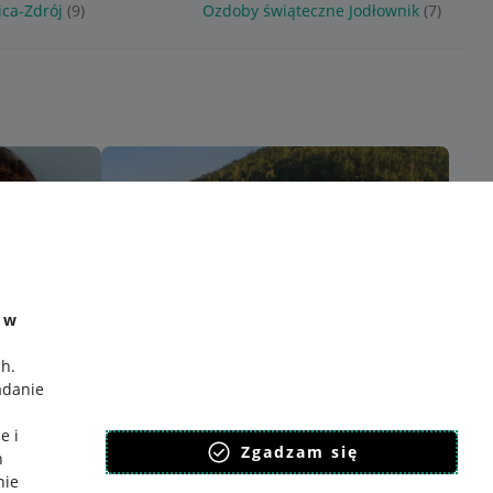
ca-Zdrój
(9)
Ozdoby świąteczne Jodłownik
(7)
e w
ch
.
adanie
e i
Zgadzam się
h
nie