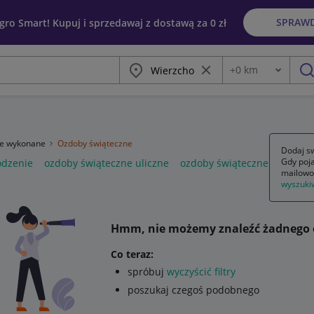
SPRAW
egro Smart! Kupuj i sprzedawaj z dostawą za 0 zł
Miasto
Wyczyść frazę
+
0
km
Odległość
szu
ie wykonane
Ozdoby świąteczne
Dodaj sw
Gdy poja
odzenie
ozdoby świąteczne uliczne
ozdoby świąteczne zewnętr
mailowo
wyszuki
Hmm, nie możemy znaleźć żadnego 
Co teraz:
spróbuj
wyczyścić filtry
poszukaj czegoś podobnego