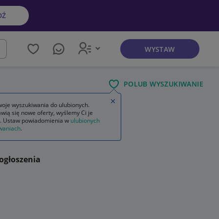
DŹ
WYSTAW
kaj
POLUB WYSZUKIWANIE
Zamknij wskazówkę
oje wyszukiwania do ulubionych.
wią się nowe oferty, wyślemy Ci je
zne
ozdoby świąteczne na tort
. Ustaw powiadomienia w
ulubionych
waniach
.
ogłoszenia