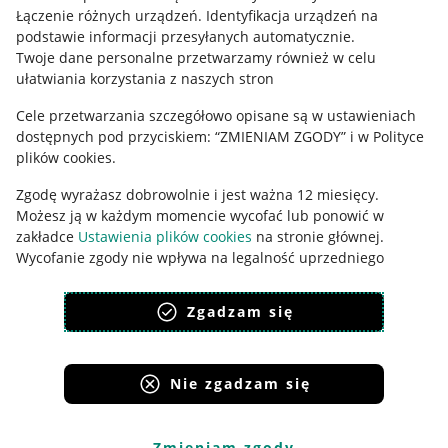
Łączenie różnych urządzeń
.
Identyfikacja urządzeń na
Ustawienia plików "cookies"
podstawie informacji przesyłanych automatycznie
.
Twoje dane personalne przetwarzamy również w celu
Udostępnianie lokalizacji
ułatwiania korzystania z naszych stron
Informacje dla Aktu o Usługach Cyfrowych
Cele przetwarzania szczegółowo opisane są w ustawieniach
dostępnych pod przyciskiem: “ZMIENIAM ZGODY” i w Polityce
Pobierz aplikację
plików cookies.
Zgodę wyrażasz dobrowolnie i jest ważna 12 miesięcy.
Możesz ją w każdym momencie wycofać lub ponowić w
zakładce
Ustawienia plików cookies
na stronie głównej.
Wycofanie zgody nie wpływa na legalność uprzedniego
przetwarzania.
Zgadzam się
polityka plików cookies
polityka ochrony prywatności
Nie zgadzam się
Korzystanie z serwisu oznacza akceptację
regulaminu
.
Zmieniam zgody