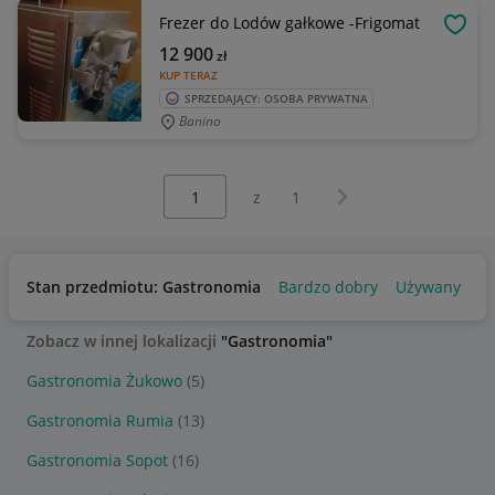
Frezer do Lodów gałkowe -Frigomat
OBSE
12 900
zł
KUP TERAZ
SPRZEDAJĄCY: OSOBA PRYWATNA
Banino
Wybierz stronę:
Następna strona
z
1
Stan przedmiotu: Gastronomia
Bardzo dobry
Używany
Zobacz w innej lokalizacji
"Gastronomia"
Gastronomia Żukowo
(5)
Gastronomia Rumia
(13)
Gastronomia Sopot
(16)