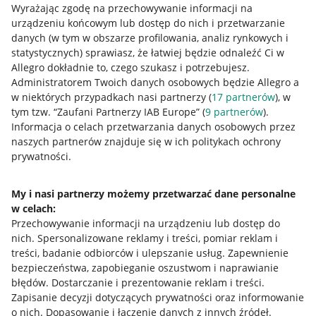
Wyrażając zgodę na przechowywanie informacji na
urządzeniu końcowym lub dostęp do nich i przetwarzanie
danych (w tym w obszarze profilowania, analiz rynkowych i
statystycznych) sprawiasz, że łatwiej będzie odnaleźć Ci w
Allegro dokładnie to, czego szukasz i potrzebujesz.
Administratorem Twoich danych osobowych będzie Allegro a
Przydatne informacje
w niektórych przypadkach nasi partnerzy (
17
partnerów
), w
tym tzw. “Zaufani Partnerzy IAB Europe” (
9
partnerów
).
Jak to działa
Informacja o celach przetwarzania danych osobowych przez
naszych partnerów znajduje się w ich politykach ochrony
Napisz do nas
prywatności.
Allegro Gadane dla sprzedających
Allegro Gadane dla kupujących
My i nasi partnerzy możemy przetwarzać dane personalne
w celach:
Mapa miejscowości
Przechowywanie informacji na urządzeniu lub dostęp do
nich
.
Spersonalizowane reklamy i treści, pomiar reklam i
Informacje prawne
treści, badanie odbiorców i ulepszanie usług
.
Zapewnienie
bezpieczeństwa, zapobieganie oszustwom i naprawianie
Regulamin
błędów
.
Dostarczanie i prezentowanie reklam i treści
.
Zapisanie decyzji dotyczących prywatności oraz informowanie
Polityka plików "cookies"
o nich
.
Dopasowanie i łączenie danych z innych źródeł
.