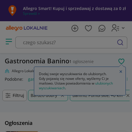
Allegro Smart! Kupuj i sprzedawaj z dostawą za 0 zł
Sprawdź »
Otwórz menu z kategoriami
szukaj
Gastronomia Banino
1
ogłoszenie
POL
Allegro Lokalnie
Firma i usługi
Przemysł
Gastronomia
Zamkn
Dodaj swoje wyszukiwania do ulubionych.
Gdy pojawią się nowe oferty, wyślemy Ci je
Podobne:
gastronomia
kosz na śmieci gastronomia
buty b
mailowo. Ustaw powiadomienia w
ulubionych
wyszukiwaniach
.
Filtruj
Bardzo dobry
Banino, Pomorskie, +0 km
Ogłoszenia