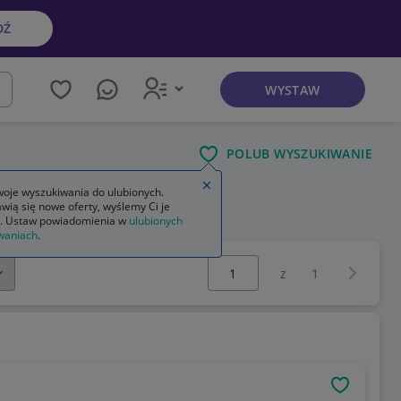
DŹ
WYSTAW
kaj
POLUB WYSZUKIWANIE
Zamknij wskazówkę
oje wyszukiwania do ulubionych.
wią się nowe oferty, wyślemy Ci je
mia
fizyka astronomia
. Ustaw powiadomienia w
ulubionych
waniach
.
Wybierz stronę:
Następna 
z
1
OBSERWU