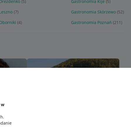
Drezdenko
(5)
Gastronomia Kije
(5)
Leszno
(7)
Gastronomia Skórzewo
(52)
Oborniki
(4)
Gastronomia Poznań
(211)
e w
ch
.
adanie