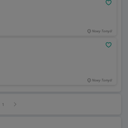
OBSERWU
Nowy Tomyśl
OBSERWU
Nowy Tomyśl
Następna strona
z
1