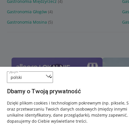
Gastronomia Międzyrzecz
(4)
Gas
Gastronomia Głogów
(4)
Gas
Gastronomia Mosina
(5)
Gas
język
Dbamy o Twoją prywatność
Dzięki plikom cookies i technologiom pokrewnym
(np. piksele, 
oraz przetwarzaniu Twoich danych osobowych
(między innymi
unikalne identyfikatory, dane przeglądarki)
, możemy zapewnić, 
dopasujemy do Ciebie wyświetlane treści.