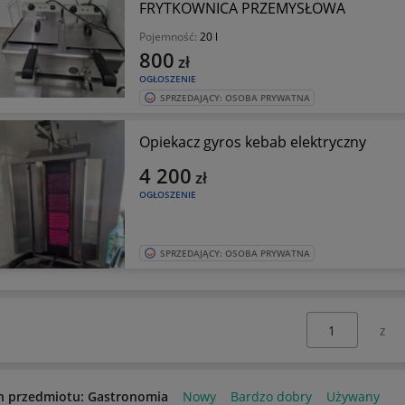
FRYTKOWNICA PRZEMYSŁOWA
Pojemność:
20 l
800
zł
OGŁOSZENIE
SPRZEDAJĄCY: OSOBA PRYWATNA
Opiekacz gyros kebab elektryczny
4 200
zł
OGŁOSZENIE
SPRZEDAJĄCY: OSOBA PRYWATNA
Wybierz stronę:
n przedmiotu: Gastronomia
Nowy
Bardzo dobry
Używany