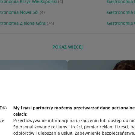
tronomia Krzyż Wielkopolski
(4)
Gastronomia 
tronomia Nowa Sól
(4)
Gastronomia 
tronomia Zielona Góra
(74)
Gastronomia 
POKAŻ WIĘCEJ
SDK)
My i nasi partnerzy możemy przetwarzać dane personaln
celach:
że
Przechowywanie informacji na urządzeniu lub dostęp do ni
Spersonalizowane reklamy i treści, pomiar reklam i treści, b
odbiorców i ulepszanie usług
.
Zapewnienie bezpieczeństwa,