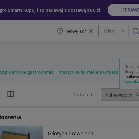
SPRAW
egro Smart! Kupuj i sprzedawaj z dostawą za 0 zł
Miasto
Wyczyść frazę
+
0
km
Odległość
szu
Dodaj sw
Gdy poja
 bhp damskie gastronomia
maszynka do mielenia mięsa gastrono
mailowo
wyszuki
k listy
Widok siatki
Sortuj od:
łoszenia
Gilotyna drewniana