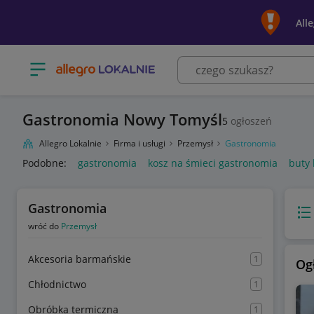
All
Otwórz menu z kategoriami
Gastronomia Nowy Tomyśl
5
ogłoszeń
Allegro Lokalnie
Firma i usługi
Przemysł
Gastronomia
Podobne:
gastronomia
kosz na śmieci gastronomia
buty
Gastronomia
Wido
wróć do
Przemysł
Akcesoria barmańskie
1
Og
Chłodnictwo
1
Obróbka termiczna
1