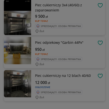
Piec cukierniczy 3x4 (40/60) z
OBSE
zaparowaniem
9 500
zł
KUP TERAZ
SPRZEDAJĄCY: OSOBA PRYWATNA
Buk
Piec odpiekowy "Garbin 44Px"
OBSE
950
zł
KUP TERAZ
SPRZEDAJĄCY: OSOBA PRYWATNA
Buk
Piec cukierniczy na 12 blach 40/60
OBSE
12 000
zł
OGŁOSZENIE
SPRZEDAJĄCY: OSOBA PRYWATNA
Buk