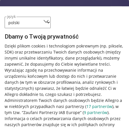
język
Dbamy o Twoją prywatność
Dzięki plikom cookies i technologiom pokrewnym
(np. piksele,
SDK)
oraz przetwarzaniu Twoich danych osobowych
(między
innymi unikalne identyfikatory, dane przeglądarki)
, możemy
zapewnić, że dopasujemy do Ciebie wyświetlane treści.
Wyrażając zgodę na przechowywanie informacji na
urządzeniu końcowym lub dostęp do nich i przetwarzanie
danych (w tym w obszarze profilowania, analiz rynkowych i
statystycznych) sprawiasz, że łatwiej będzie odnaleźć Ci w
Allegro dokładnie to, czego szukasz i potrzebujesz.
Administratorem Twoich danych osobowych będzie Allegro a
w niektórych przypadkach nasi partnerzy (
17
partnerów
), w
tym tzw. “Zaufani Partnerzy IAB Europe” (
9
partnerów
).
Przydatne informacje
Informacja o celach przetwarzania danych osobowych przez
naszych partnerów znajduje się w ich politykach ochrony