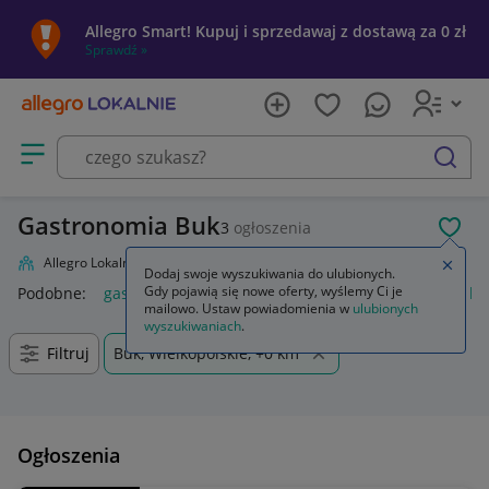
Allegro Smart! Kupuj i sprzedawaj z dostawą za 0 zł
Sprawdź »
Otwórz menu z kategoriami
szukaj
Gastronomia Buk
3
ogłoszenia
POL
Allegro Lokalnie
Firma i usługi
Przemysł
Gastronomia
Zamkn
Dodaj swoje wyszukiwania do ulubionych.
Gdy pojawią się nowe oferty, wyślemy Ci je
Podobne:
gastronomia
kosz na śmieci gastronomia
buty b
mailowo. Ustaw powiadomienia w
ulubionych
wyszukiwaniach
.
Filtruj
Buk, Wielkopolskie, +0 km
Ogłoszenia