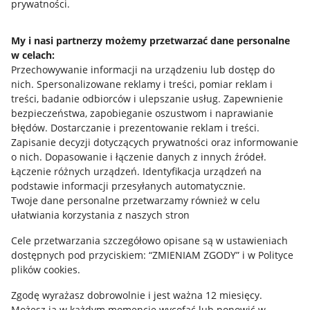
prywatności.
Jak to działa
Napisz do nas
My i nasi partnerzy możemy przetwarzać dane personalne
w celach:
Allegro Gadane dla sprzedających
Przechowywanie informacji na urządzeniu lub dostęp do
Allegro Gadane dla kupujących
nich
.
Spersonalizowane reklamy i treści, pomiar reklam i
treści, badanie odbiorców i ulepszanie usług
.
Zapewnienie
Mapa miejscowości
bezpieczeństwa, zapobieganie oszustwom i naprawianie
błędów
.
Dostarczanie i prezentowanie reklam i treści
.
Informacje prawne
Zapisanie decyzji dotyczących prywatności oraz informowanie
o nich
.
Dopasowanie i łączenie danych z innych źródeł
.
Regulamin
Łączenie różnych urządzeń
.
Identyfikacja urządzeń na
podstawie informacji przesyłanych automatycznie
.
Polityka plików "cookies"
Twoje dane personalne przetwarzamy również w celu
ułatwiania korzystania z naszych stron
Ustawienia plików "cookies"
Cele przetwarzania szczegółowo opisane są w ustawieniach
Udostępnianie lokalizacji
dostępnych pod przyciskiem: “ZMIENIAM ZGODY” i w Polityce
Informacje dla Aktu o Usługach Cyfrowych
plików cookies.
Zgodę wyrażasz dobrowolnie i jest ważna 12 miesięcy.
Pobierz aplikację
Możesz ją w każdym momencie wycofać lub ponowić w