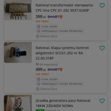
Rational transformator sterowania
OBSE
CPC-line CPC 61-202 3037.0240P
399
zł
KUP TERAZ
STAN: NOWY
SPRZEDAJĄCY: OSOBA PRYWATNA
Zielona Góra
Rational, Klapa systemu kontroli
OBSE
wilgotności SCC61-202 nr RA
22.00.318P
do negocjacji
499
zł
KUP TERAZ
STAN: NOWY
SPRZEDAJĄCY: OSOBA PRYWATNA
Zielona Góra
Grzałka generatora pary Rational
OBSE
18KW 230/400V NOWA