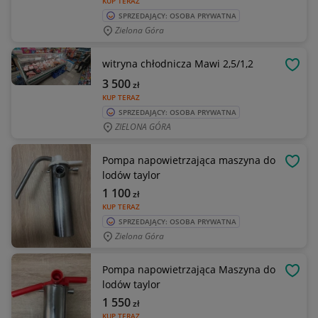
KUP TERAZ
SPRZEDAJĄCY: OSOBA PRYWATNA
Zielona Góra
witryna chłodnicza Mawi 2,5/1,2
OBSE
3 500
zł
KUP TERAZ
SPRZEDAJĄCY: OSOBA PRYWATNA
ZIELONA GÓRA
Pompa napowietrzająca maszyna do
OBSE
lodów taylor
1 100
zł
KUP TERAZ
SPRZEDAJĄCY: OSOBA PRYWATNA
Zielona Góra
Pompa napowietrzająca Maszyna do
OBSE
lodów taylor
1 550
zł
KUP TERAZ