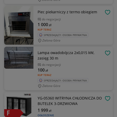
Piec piekarniczy z termo obiegiem
OBSE
do negocjacji
1 000
zł
KUP TERAZ
SPRZEDAJĄCY: OSOBA PRYWATNA
Zielona Góra
Lampa owadobójcza 2x0,015 kW,
OBSE
zasięg 30 m
do negocjacji
100
zł
KUP TERAZ
SPRZEDAJĄCY: OSOBA PRYWATNA
Zielona Góra
YG-05360 WITRYNA CHŁODNICZA DO
OBSE
BUTELEK 3-DRZWIOWA
1 999
zł
OGŁOSZENIE