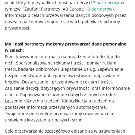
w niektórych przypadkach nasi partnerzy (
17
partnerów
), w
tym tzw. “Zaufani Partnerzy IAB Europe” (
9
partnerów
).
Przydatne informacje
Informacja o celach przetwarzania danych osobowych przez
naszych partnerów znajduje się w ich politykach ochrony
prywatności.
Jak to działa
Napisz do nas
My i nasi partnerzy możemy przetwarzać dane personalne
w celach:
Allegro Gadane dla sprzedających
Przechowywanie informacji na urządzeniu lub dostęp do
Allegro Gadane dla kupujących
nich
.
Spersonalizowane reklamy i treści, pomiar reklam i
treści, badanie odbiorców i ulepszanie usług
.
Zapewnienie
Mapa miejscowości
bezpieczeństwa, zapobieganie oszustwom i naprawianie
błędów
.
Dostarczanie i prezentowanie reklam i treści
.
Informacje prawne
Zapisanie decyzji dotyczących prywatności oraz informowanie
o nich
.
Dopasowanie i łączenie danych z innych źródeł
.
Regulamin
Łączenie różnych urządzeń
.
Identyfikacja urządzeń na
podstawie informacji przesyłanych automatycznie
.
Polityka plików "cookies"
Twoje dane personalne przetwarzamy również w celu
ułatwiania korzystania z naszych stron
Ustawienia plików "cookies"
Cele przetwarzania szczegółowo opisane są w ustawieniach
Udostępnianie lokalizacji