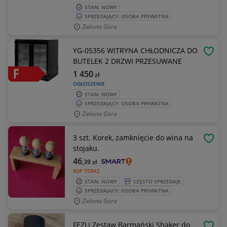
STAN: NOWY
SPRZEDAJĄCY: OSOBA PRYWATNA
Zielona Góra
YG-05356 WITRYNA CHŁODNICZA DO
OBSE
BUTELEK 2 DRZWI PRZESUWANE
1 450
zł
OGŁOSZENIE
STAN: NOWY
SPRZEDAJĄCY: OSOBA PRYWATNA
Zielona Góra
3 szt. Korek, zamknięcie do wina na
OBSE
stojaku.
46
,39
zł
KUP TERAZ
STAN: NOWY
CZĘSTO SPRZEDAJE
SPRZEDAJĄCY: OSOBA PRYWATNA
Zielona Góra
FEZLI Zestaw Barmański Shaker do