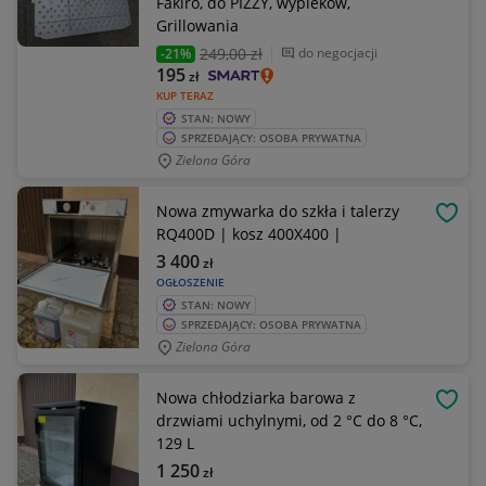
Fakiro, do PIZZY, wypieków,
Grillowania
249
,00 zł
do negocjacji
-21%
195
zł
KUP TERAZ
STAN: NOWY
SPRZEDAJĄCY: OSOBA PRYWATNA
Zielona Góra
Nowa zmywarka do szkła i talerzy
OBSE
RQ400D | kosz 400X400 |
3 400
zł
OGŁOSZENIE
STAN: NOWY
SPRZEDAJĄCY: OSOBA PRYWATNA
Zielona Góra
Nowa chłodziarka barowa z
OBSE
drzwiami uchylnymi, od 2 °C do 8 °C,
129 L
1 250
zł