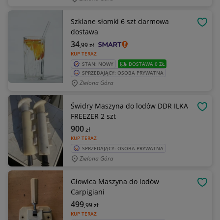
Szklane słomki 6 szt darmowa
OBSE
dostawa
34
,99
zł
KUP TERAZ
STAN: NOWY
DOSTAWA 0 ZŁ
SPRZEDAJĄCY: OSOBA PRYWATNA
Zielona Góra
Świdry Maszyna do lodów DDR ILKA
OBSE
FREEZER 2 szt
900
zł
KUP TERAZ
SPRZEDAJĄCY: OSOBA PRYWATNA
Zielona Góra
Głowica Maszyna do lodów
OBSE
Carpigiani
499
,99
zł
KUP TERAZ