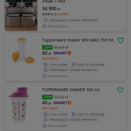
smaki + mix
34 900
zł
OFERTA Z
ALLEGRO
SPRZEDAJĄCY: OSOBA PRYWATNA
Zielona Góra
Tupperware shaker MIX MAX 750 ml.
OBSE
85
,00 zł
-29%
60
zł
KUP TERAZ
STAN: NOWY
CZĘSTO SPRZEDAJE
SPRZEDAJĄCY: OSOBA PRYWATNA
Zielona Góra
TUPPERWARE SHAKER 350 ml.
OBSE
60
,00 zł
-33%
40
zł
KUP TERAZ
STAN: NOWY
CZĘSTO SPRZEDAJE
SPRZEDAJĄCY: OSOBA PRYWATNA
Zielona Góra