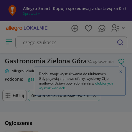
Allegro Smart! Kupuj i sprzedawaj z dostawą za 0 zł
Sprawdź »
Otwórz menu z kategoriami
szukaj
Gastronomia Zielona Góra
74
ogłoszenia
POL
Allegro Lokalnie
Firma i usługi
Przemysł
Gastronomia
Zamkn
Dodaj swoje wyszukiwania do ulubionych.
Gdy pojawią się nowe oferty, wyślemy Ci je
Podobne:
gastronomia
kosz na śmieci gastronomia
buty b
mailowo. Ustaw powiadomienia w
ulubionych
wyszukiwaniach
.
Filtruj
Zielona Góra, Lubuskie, +0 km
Ogłoszenia