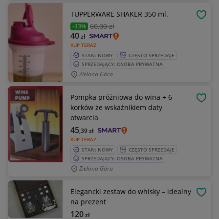
TUPPERWARE SHAKER 350 ml.
OBSE
60
,00 zł
-33%
40
zł
KUP TERAZ
STAN: NOWY
CZĘSTO SPRZEDAJE
SPRZEDAJĄCY: OSOBA PRYWATNA
Zielona Góra
Pompka próżniowa do wina + 6
OBSE
korków że wskaźnikiem daty
otwarcia
45
,39
zł
KUP TERAZ
STAN: NOWY
CZĘSTO SPRZEDAJE
SPRZEDAJĄCY: OSOBA PRYWATNA
Zielona Góra
Elegancki zestaw do whisky – idealny
OBSE
na prezent
120
zł