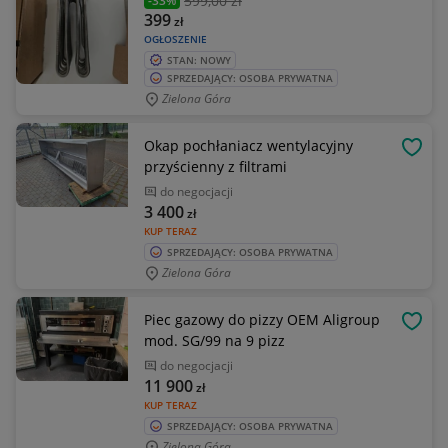
599
,00 zł
-33%
399
zł
OGŁOSZENIE
STAN: NOWY
SPRZEDAJĄCY: OSOBA PRYWATNA
Zielona Góra
Okap pochłaniacz wentylacyjny
OBSE
przyścienny z filtrami
do negocjacji
3 400
zł
KUP TERAZ
SPRZEDAJĄCY: OSOBA PRYWATNA
Zielona Góra
Piec gazowy do pizzy OEM Aligroup
OBSE
mod. SG/99 na 9 pizz
do negocjacji
11 900
zł
KUP TERAZ
SPRZEDAJĄCY: OSOBA PRYWATNA
Zielona Góra