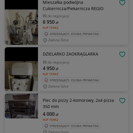
Mieszałka podwójna
OBSE
Cukiernicza/Piekarnicza REGIO
do negocjacji
6 950
zł
KUP TERAZ
SPRZEDAJĄCY: OSOBA PRYWATNA
Zielona Góra
DZIELARKO ZAOKRĄGLARKA
OBSE
do negocjacji
4 950
zł
KUP TERAZ
SPRZEDAJĄCY: OSOBA PRYWATNA
Zielona Góra
Piec do pizzy 2-komorowy, 2x4 pizza
OBSE
350 mm
4 000
zł
KUP TERAZ
SPRZEDAJĄCY: OSOBA PRYWATNA
Zielona Gora