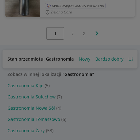
SPRZEDAJĄCY: OSOBA PRYWATNA
Zielona Góra
Wybierz stronę:
Następna strona
z
2
Stan przedmiotu: Gastronomia
Nowy
Bardzo dobry
Używ
Zobacz w innej lokalizacji
"Gastronomia"
Gastronomia Kije
(5)
Gastronomia Sulechów
(7)
Gastronomia Nowa Sól
(4)
Gastronomia Tomaszowo
(6)
Gastronomia Żary
(53)