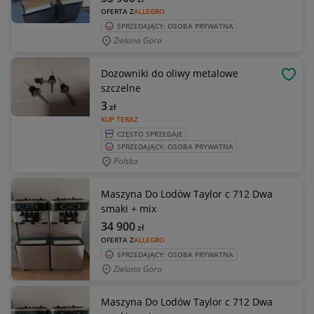
OFERTA Z
ALLEGRO
SPRZEDAJĄCY: OSOBA PRYWATNA
Zielona Góra
Dozowniki do oliwy metalowe
OBSE
szczelne
3
zł
KUP TERAZ
CZĘSTO SPRZEDAJE
SPRZEDAJĄCY: OSOBA PRYWATNA
Polska
Maszyna Do Lodów Taylor c 712 Dwa
smaki + mix
34 900
zł
OFERTA Z
ALLEGRO
SPRZEDAJĄCY: OSOBA PRYWATNA
Zielona Góra
Maszyna Do Lodów Taylor c 712 Dwa