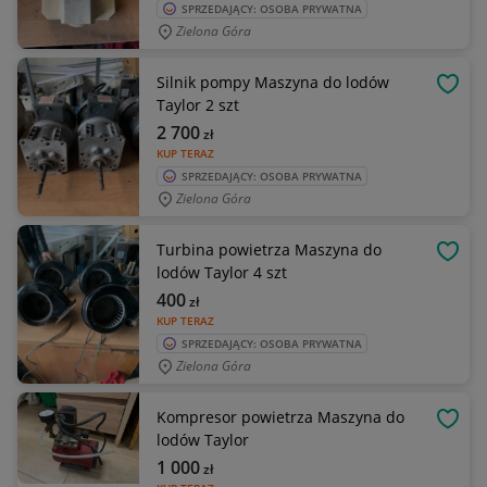
SPRZEDAJĄCY: OSOBA PRYWATNA
Zielona Góra
Silnik pompy Maszyna do lodów
OBSE
Taylor 2 szt
2 700
zł
KUP TERAZ
SPRZEDAJĄCY: OSOBA PRYWATNA
Zielona Góra
Turbina powietrza Maszyna do
OBSE
lodów Taylor 4 szt
400
zł
KUP TERAZ
SPRZEDAJĄCY: OSOBA PRYWATNA
Zielona Góra
Kompresor powietrza Maszyna do
OBSE
lodów Taylor
1 000
zł