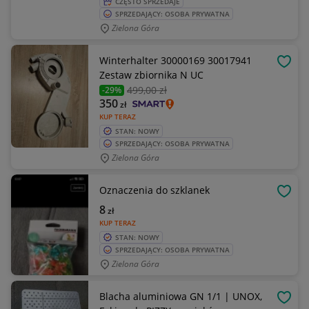
CZĘSTO SPRZEDAJE
SPRZEDAJĄCY: OSOBA PRYWATNA
Zielona Góra
Winterhalter 30000169 30017941
OBSE
Zestaw zbiornika N UC
499
,00 zł
-29%
350
zł
KUP TERAZ
STAN: NOWY
SPRZEDAJĄCY: OSOBA PRYWATNA
Zielona Góra
Oznaczenia do szklanek
OBSE
8
zł
KUP TERAZ
STAN: NOWY
SPRZEDAJĄCY: OSOBA PRYWATNA
Zielona Góra
Blacha aluminiowa GN 1/1 | UNOX,
OBSE