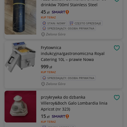
OBSE
drinków 700ml Stainless Steel
45
zł
KUP TERAZ
STAN: NOWY
CZĘSTO SPRZEDAJE
SPRZEDAJĄCY: OSOBA PRYWATNA
Zielona Góra
Frytownica
OBSE
indukcyjna/gastronomiczna Royal
Catering 10L – prawie Nowa
999
zł
KUP TERAZ
SPRZEDAJĄCY: OSOBA PRYWATNA
Zielona Góra
przykrywka do dzbanka
OBSE
Villeroy&Boch Galo Lombardia linia
Apricot (nr 323)
15
zł
KUP TERAZ