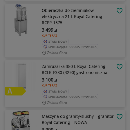
Obieraczka do ziemniaków
OBSE
elektryczna 21 L Royal Catering
RCPP-1575
3 499
zł
KUP TERAZ
STAN: NOWY
SPRZEDAJĄCY: OSOBA PRYWATNA
Zielona Góra
Zamrażarka 380 L Royal Catering
OBSE
RCLK-F380 (R290) gastronomiczna
3 100
zł
KUP TERAZ
STAN: NOWY
SPRZEDAJĄCY: OSOBA PRYWATNA
Zielona Góra
Maszyna do granity/slushy – granitor
OBSE
Royal Catering – NOWA
3 999