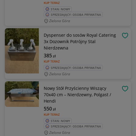
KUP TERAZ
STAN: NOWY
SPRZEDAJĄCY: OSOBA PRYWATNA
Zielona Góra
Dyspenser do sosów Royal Catering
OBSE
3x Dozownik Potrójny Stal
Nierdzewna
385
zł
KUP TERAZ
SPRZEDAJĄCY: OSOBA PRYWATNA
Zielona Góra
Nowy Stół Przyścienny Wiszący
OBSE
70x40 cm – Nierdzewny, Polgast /
Hendi
550
zł
KUP TERAZ
STAN: NOWY
SPRZEDAJĄCY: OSOBA PRYWATNA
Zielona Góra