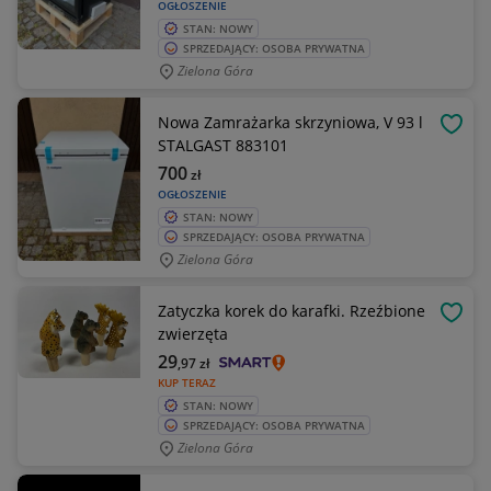
OGŁOSZENIE
STAN: NOWY
SPRZEDAJĄCY: OSOBA PRYWATNA
Zielona Góra
Nowa Zamrażarka skrzyniowa, V 93 l
OBSE
STALGAST 883101
700
zł
OGŁOSZENIE
STAN: NOWY
SPRZEDAJĄCY: OSOBA PRYWATNA
Zielona Góra
Zatyczka korek do karafki. Rzeźbione
OBSE
zwierzęta
29
,97
zł
KUP TERAZ
STAN: NOWY
SPRZEDAJĄCY: OSOBA PRYWATNA
Zielona Góra