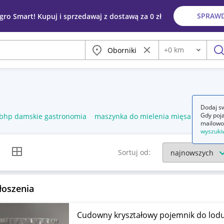
SPRAW
egro Smart! Kupuj i sprzedawaj z dostawą za 0 zł
Miasto
Wyczyść frazę
+
0
km
Odległość
szu
Dodaj sw
Gdy poja
 bhp damskie gastronomia
maszynka do mielenia mięsa gastrono
mailowo
wyszuki
k listy
Widok siatki
Sortuj od:
łoszenia
Cudowny kryształowy pojemnik do lod