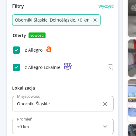
Filtry
Wyczyść
Oborniki Śląskie, Dolnośląskie, +0 km
Oferty
NOWOŚĆ!
z Allegro
z Allegro Lokalnie
6
Lokalizacja
Miejscowość
Promień