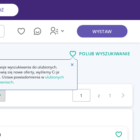
DŹ
WYSTAW
kaj
POLUB WYSZUKIWANIE
Zamknij wskazówkę
oje wyszukiwania do ulubionych.
wią się nowe oferty, wyślemy Ci je
mia
fizyka astronomia
. Ustaw powiadomienia w
ulubionych
waniach
.
Wybierz stronę:
Następna 
z
1
u
OBSERWU