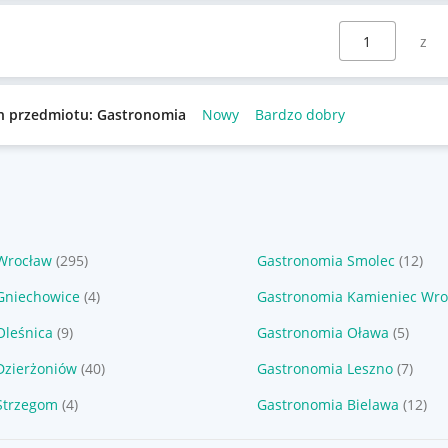
Wybierz stronę:
n przedmiotu: Gastronomia
Nowy
Bardzo dobry
Wrocław
(295)
Gastronomia Smolec
(12)
Gniechowice
(4)
Gastronomia Kamieniec Wro
Oleśnica
(9)
Gastronomia Oława
(5)
Dzierżoniów
(40)
Gastronomia Leszno
(7)
Strzegom
(4)
Gastronomia Bielawa
(12)