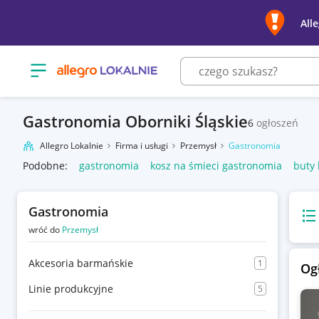
All
Otwórz menu z kategoriami
Gastronomia Oborniki Śląskie
6
ogłoszeń
Allegro Lokalnie
Firma i usługi
Przemysł
Gastronomia
Podobne:
gastronomia
kosz na śmieci gastronomia
buty
Gastronomia
Wido
wróć do
Przemysł
Akcesoria barmańskie
1
Og
Linie produkcyjne
5