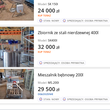
Model:
SK 150l
24 000
zł
KUP TERAZ
STAN: NOWY
SPRZEDAJĄCY: OSOBA PRYWATNA
Zbiornik ze stali nierdzewnej 400l
Model:
SK400l
32 000
zł
KUP TERAZ
SPRZEDAJĄCY: OSOBA PRYWATNA
Mieszalnik bębnowy 200l
Model:
MS.200l
29 500
zł
OGŁOSZENIE
STAN: NOWY
SPRZEDAJĄCY: OSOBA PRYWATNA