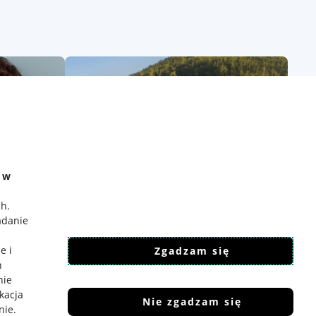
e w
ch
.
adanie
e i
Zgadzam się
h
nie
ikacja
Nie zgadzam się
nie
.