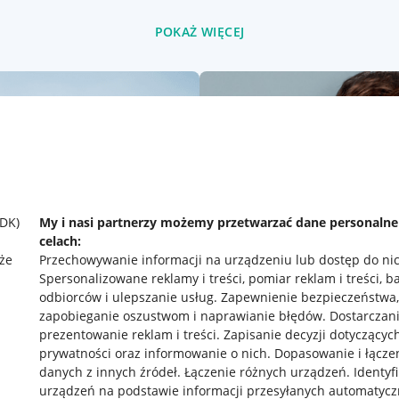
POKAŻ WIĘCEJ
SDK)
My i nasi partnerzy możemy przetwarzać dane personaln
celach:
że
Przechowywanie informacji na urządzeniu lub dostęp do ni
Spersonalizowane reklamy i treści, pomiar reklam i treści, b
odbiorców i ulepszanie usług
.
Zapewnienie bezpieczeństwa,
zapobieganie oszustwom i naprawianie błędów
.
Dostarczani
prezentowanie reklam i treści
.
Zapisanie decyzji dotyczącyc
prywatności oraz informowanie o nich
.
Dopasowanie i łącze
danych z innych źródeł
.
Łączenie różnych urządzeń
.
Identyf
rawne
Pobierz aplikację
urządzeń na podstawie informacji przesyłanych automatycz