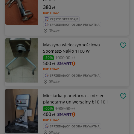
380
zł
KUP TERAZ
CZĘSTO SPRZEDAJE
SPRZEDAJĄCY: OSOBA PRYWATNA
Gliwice
Maszyna wieloczynnościowa
OBSE
Spomasz-Nakło 1100 W
1000
,00 zł
-50%
500
zł
KUP TERAZ
SPRZEDAJĄCY: OSOBA PRYWATNA
Gliwice
Miesiarka planetarna – mikser
OBSE
planetarny uniwersalny b10 10 l
1000
,00 zł
-60%
400
zł
KUP TERAZ
SPRZEDAJĄCY: OSOBA PRYWATNA
Gliwice