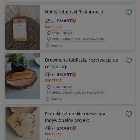
Notes kelnerski Restauracja
OBSE
25
zł
KUP TERAZ
STAN: NOWY
SPRZEDAJĄCY: OSOBA PRYWATNA
Gliwice
Drewniana tabliczka rezerwacja do
OBSE
restauracji
20
zł
KUP TERAZ
STAN: NOWY
SPRZEDAJĄCY: OSOBA PRYWATNA
Gliwice
Płatniki kelnerskie drewniane
OBSE
indywidualny projekt
49
zł
KUP TERAZ