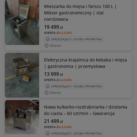
Mieszarka do mięsa i farszu 100 L |
Mikser gastronomiczny | stal
nierdzewna
19 499
zł
OFERTA Z
ALLEGRO
SPRZEDAJĄCY: OSOBA PRYWATNA
Gliwice
Elektryczna krajalnica do kebaba i mięsa
| gastronomia | przemysłowa
13 999
zł
OFERTA Z
ALLEGRO
SPRZEDAJĄCY: OSOBA PRYWATNA
Gliwice
Nowa kulkarko-rozdrabniarka / dzielarka
do ciasta – 60 szt/min – Gwarancja
21 499
zł
OFERTA Z
ALLEGRO
SPRZEDAJĄCY: OSOBA PRYWATNA