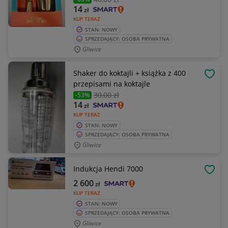
14
zł
KUP TERAZ
STAN: NOWY
SPRZEDAJĄCY: OSOBA PRYWATNA
Gliwice
Shaker do koktajli + książka z 400
OBSE
przepisami na koktajle
30
,00 zł
-53%
14
zł
KUP TERAZ
STAN: NOWY
SPRZEDAJĄCY: OSOBA PRYWATNA
Gliwice
Indukcja Hendi 7000
OBSE
2 600
zł
KUP TERAZ
STAN: NOWY
SPRZEDAJĄCY: OSOBA PRYWATNA
Gliwice