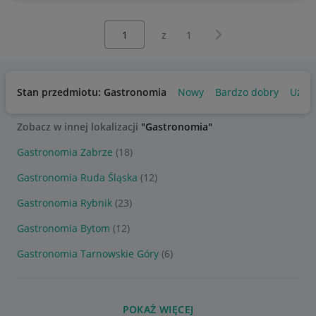
Wybierz stronę:
Następna strona
z
1
Stan przedmiotu: Gastronomia
Nowy
Bardzo dobry
Używ
Zobacz w innej lokalizacji
"Gastronomia"
Gastronomia Zabrze
(18)
Gastronomia Ruda Śląska
(12)
Gastronomia Rybnik
(23)
Gastronomia Bytom
(12)
Gastronomia Tarnowskie Góry
(6)
POKAŻ WIĘCEJ