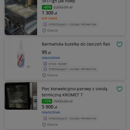
3x1/1gn jak nowy
2200
,00 zł
-40%
1 300
zł
KUP TERAZ
SPRZEDAJĄCY: OSOBA PRYWATNA
Gliwice
Barmańska butelka do ćwiczeń flair
OBSE
95
zł
OGŁOSZENIE
STAN: NOWY
SPRZEDAJĄCY: OSOBA PRYWATNA
Gliwice
Piec konwekcyjno-parowy z sondą
OBSE
termiczną KROMET 7
7000
,00 zł
-15%
5 900
zł
OGŁOSZENIE
SPRZEDAJĄCY: OSOBA PRYWATNA
Gliwice