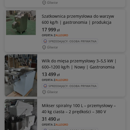
Gliwice
Szatkownica przemysłowa do warzyw
600 kg/h | gastronomia | produkcja
17 999
zł
OFERTA Z
ALLEGRO
SPRZEDAJĄCY: OSOBA PRYWATNA
Gliwice
Wilk do mięsa przemysłowy 3–5,5 kW |
600–1200 kg/h | Nowy | Gastronomia
13 499
zł
OFERTA Z
ALLEGRO
SPRZEDAJĄCY: OSOBA PRYWATNA
Gliwice
Mikser spiralny 100 L – przemysłowy –
40 kg ciasta – 2 prędkości – 380 V
31 490
zł
OFERTA Z
ALLEGRO