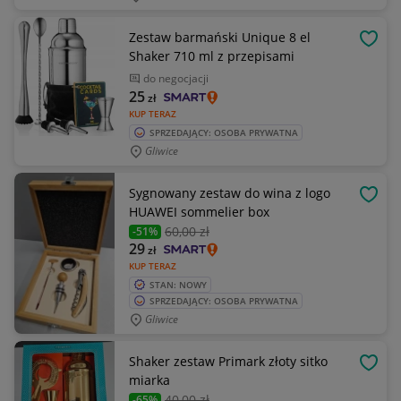
Zestaw barmański Unique 8 el
OBSE
Shaker 710 ml z przepisami
do negocjacji
25
zł
KUP TERAZ
SPRZEDAJĄCY: OSOBA PRYWATNA
Gliwice
Sygnowany zestaw do wina z logo
OBSE
HUAWEI sommelier box
60
,00 zł
-51%
29
zł
KUP TERAZ
STAN: NOWY
SPRZEDAJĄCY: OSOBA PRYWATNA
Gliwice
Shaker zestaw Primark złoty sitko
OBSE
miarka
40
,00 zł
-65%