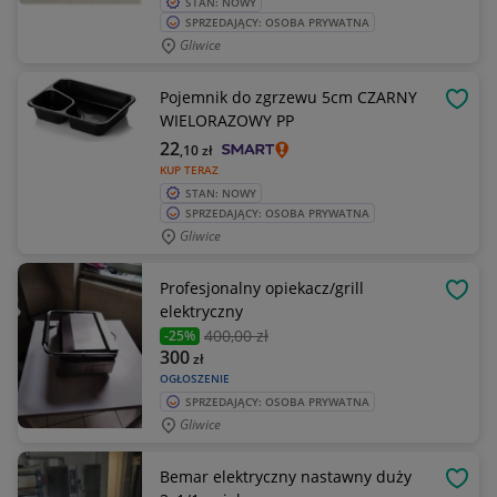
STAN: NOWY
SPRZEDAJĄCY: OSOBA PRYWATNA
Gliwice
Pojemnik do zgrzewu 5cm CZARNY
OBSE
WIELORAZOWY PP
22
,10
zł
KUP TERAZ
STAN: NOWY
SPRZEDAJĄCY: OSOBA PRYWATNA
Gliwice
Profesjonalny opiekacz/grill
OBSE
elektryczny
400
,00 zł
-25%
300
zł
OGŁOSZENIE
SPRZEDAJĄCY: OSOBA PRYWATNA
Gliwice
Bemar elektryczny nastawny duży
OBSE