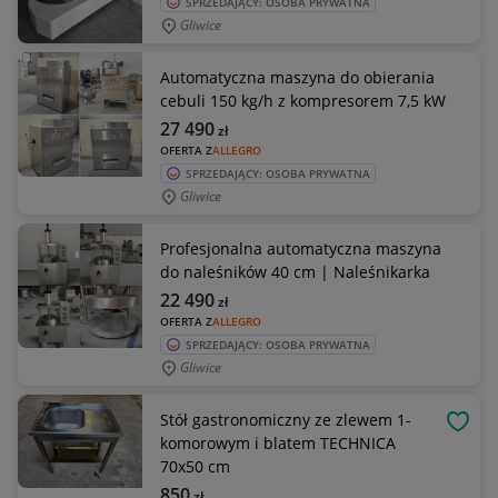
SPRZEDAJĄCY: OSOBA PRYWATNA
Gliwice
Automatyczna maszyna do obierania
cebuli 150 kg/h z kompresorem 7,5 kW
27 490
zł
OFERTA Z
ALLEGRO
SPRZEDAJĄCY: OSOBA PRYWATNA
Gliwice
Profesjonalna automatyczna maszyna
do naleśników 40 cm | Naleśnikarka
22 490
zł
OFERTA Z
ALLEGRO
SPRZEDAJĄCY: OSOBA PRYWATNA
Gliwice
Stół gastronomiczny ze zlewem 1-
OBSE
komorowym i blatem TECHNICA
70x50 cm
850
zł