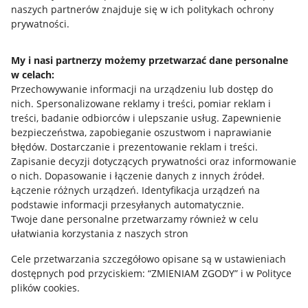
naszych partnerów znajduje się w ich politykach ochrony
prywatności.
Jak to działa
Napisz do nas
My i nasi partnerzy możemy przetwarzać dane personalne
w celach:
Allegro Gadane dla sprzedających
Przechowywanie informacji na urządzeniu lub dostęp do
Allegro Gadane dla kupujących
nich
.
Spersonalizowane reklamy i treści, pomiar reklam i
treści, badanie odbiorców i ulepszanie usług
.
Zapewnienie
Mapa miejscowości
bezpieczeństwa, zapobieganie oszustwom i naprawianie
błędów
.
Dostarczanie i prezentowanie reklam i treści
.
Informacje prawne
Zapisanie decyzji dotyczących prywatności oraz informowanie
o nich
.
Dopasowanie i łączenie danych z innych źródeł
.
Regulamin
Łączenie różnych urządzeń
.
Identyfikacja urządzeń na
podstawie informacji przesyłanych automatycznie
.
Polityka plików "cookies"
Twoje dane personalne przetwarzamy również w celu
ułatwiania korzystania z naszych stron
Ustawienia plików "cookies"
Cele przetwarzania szczegółowo opisane są w ustawieniach
Udostępnianie lokalizacji
dostępnych pod przyciskiem: “ZMIENIAM ZGODY” i w Polityce
Informacje dla Aktu o Usługach Cyfrowych
plików cookies.