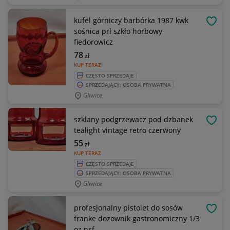
kufel górniczy barbórka 1987 kwk
OBSE
sośnica prl szkło horbowy
fiedorowicz
78
zł
KUP TERAZ
CZĘSTO SPRZEDAJE
SPRZEDAJĄCY: OSOBA PRYWATNA
Gliwice
szklany podgrzewacz pod dzbanek
OBSE
tealight vintage retro czerwony
55
zł
KUP TERAZ
CZĘSTO SPRZEDAJE
SPRZEDAJĄCY: OSOBA PRYWATNA
Gliwice
profesjonalny pistolet do sosów
OBSE
franke dozownik gastronomiczny 1/3
oz nsf