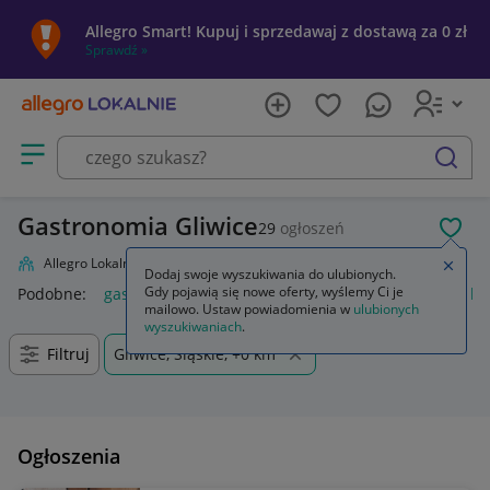
Allegro Smart! Kupuj i sprzedawaj z dostawą za 0 zł
Sprawdź »
Otwórz menu z kategoriami
szukaj
Gastronomia Gliwice
29
ogłoszeń
POL
Allegro Lokalnie
Firma i usługi
Przemysł
Gastronomia
Zamkn
Dodaj swoje wyszukiwania do ulubionych.
Gdy pojawią się nowe oferty, wyślemy Ci je
Podobne:
gastronomia
kosz na śmieci gastronomia
buty b
mailowo. Ustaw powiadomienia w
ulubionych
wyszukiwaniach
.
Filtruj
Gliwice, Śląskie, +0 km
Ogłoszenia