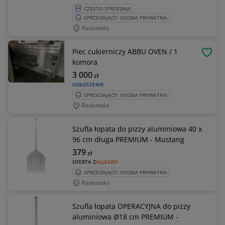
CZĘSTO SPRZEDAJE
SPRZEDAJĄCY: OSOBA PRYWATNA
Radomsko
Piec cukierniczy ABBU OVEN / 1
OBSE
komora
3 000
zł
OGŁOSZENIE
SPRZEDAJĄCY: OSOBA PRYWATNA
Radomsko
Szufla łopata do pizzy aluminiowa 40 x
96 cm długa PREMIUM - Mustang
379
zł
OFERTA Z
ALLEGRO
SPRZEDAJĄCY: OSOBA PRYWATNA
Radomsko
Szufla łopata OPERACYJNA do pizzy
aluminiowa Ø18 cm PREMIUM -