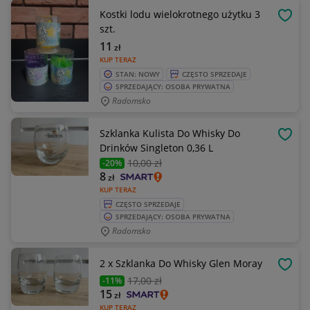
Kostki lodu wielokrotnego użytku 3
OBSE
szt.
11
zł
KUP TERAZ
STAN: NOWY
CZĘSTO SPRZEDAJE
SPRZEDAJĄCY: OSOBA PRYWATNA
Radomsko
Szklanka Kulista Do Whisky Do
OBSE
Drinków Singleton 0,36 L
10
,00 zł
-20%
8
zł
KUP TERAZ
CZĘSTO SPRZEDAJE
SPRZEDAJĄCY: OSOBA PRYWATNA
Radomsko
2 x Szklanka Do Whisky Glen Moray
OBSE
17
,00 zł
-11%
15
zł
KUP TERAZ