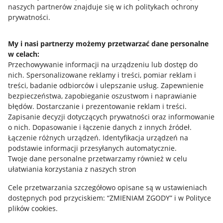
naszych partnerów znajduje się w ich politykach ochrony
prywatności.
Jak to działa
Napisz do nas
My i nasi partnerzy możemy przetwarzać dane personalne
w celach:
Allegro Gadane dla sprzedających
Przechowywanie informacji na urządzeniu lub dostęp do
Allegro Gadane dla kupujących
nich
.
Spersonalizowane reklamy i treści, pomiar reklam i
treści, badanie odbiorców i ulepszanie usług
.
Zapewnienie
Mapa miejscowości
bezpieczeństwa, zapobieganie oszustwom i naprawianie
błędów
.
Dostarczanie i prezentowanie reklam i treści
.
Informacje prawne
Zapisanie decyzji dotyczących prywatności oraz informowanie
o nich
.
Dopasowanie i łączenie danych z innych źródeł
.
Regulamin
Łączenie różnych urządzeń
.
Identyfikacja urządzeń na
podstawie informacji przesyłanych automatycznie
.
Polityka plików "cookies"
Twoje dane personalne przetwarzamy również w celu
ułatwiania korzystania z naszych stron
Ustawienia plików "cookies"
Cele przetwarzania szczegółowo opisane są w ustawieniach
Udostępnianie lokalizacji
dostępnych pod przyciskiem: “ZMIENIAM ZGODY” i w Polityce
Informacje dla Aktu o Usługach Cyfrowych
plików cookies.