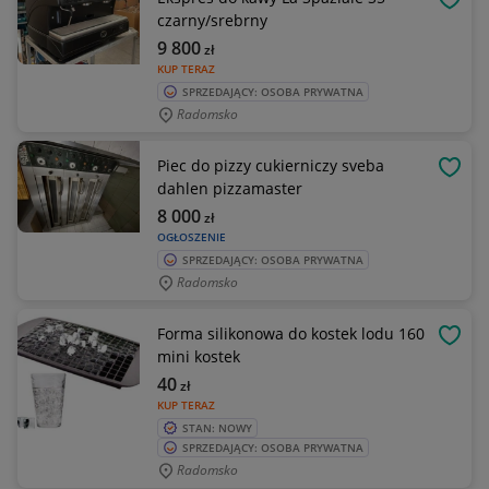
OBSE
czarny/srebrny
9 800
zł
KUP TERAZ
SPRZEDAJĄCY: OSOBA PRYWATNA
Radomsko
Piec do pizzy cukierniczy sveba
OBSE
dahlen pizzamaster
8 000
zł
OGŁOSZENIE
SPRZEDAJĄCY: OSOBA PRYWATNA
Radomsko
Forma silikonowa do kostek lodu 160
OBSE
mini kostek
40
zł
KUP TERAZ
STAN: NOWY
SPRZEDAJĄCY: OSOBA PRYWATNA
Radomsko