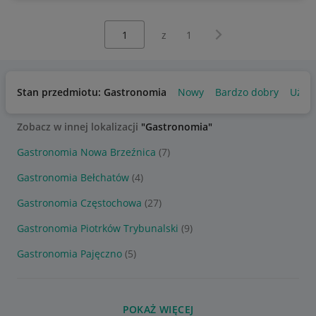
Wybierz stronę:
Następna strona
z
1
Stan przedmiotu: Gastronomia
Nowy
Bardzo dobry
Używ
Zobacz w innej lokalizacji
"Gastronomia"
Gastronomia Nowa Brzeźnica
(7)
Gastronomia Bełchatów
(4)
Gastronomia Częstochowa
(27)
Gastronomia Piotrków Trybunalski
(9)
Gastronomia Pajęczno
(5)
POKAŻ WIĘCEJ