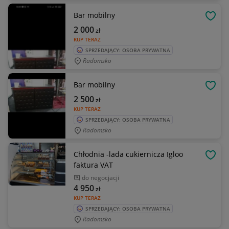
Bar mobilny
OBSE
2 000
zł
KUP TERAZ
SPRZEDAJĄCY: OSOBA PRYWATNA
Radomsko
Bar mobilny
OBSE
2 500
zł
KUP TERAZ
SPRZEDAJĄCY: OSOBA PRYWATNA
Radomsko
Chłodnia -lada cukiernicza Igloo
OBSE
faktura VAT
do negocjacji
4 950
zł
KUP TERAZ
SPRZEDAJĄCY: OSOBA PRYWATNA
Radomsko