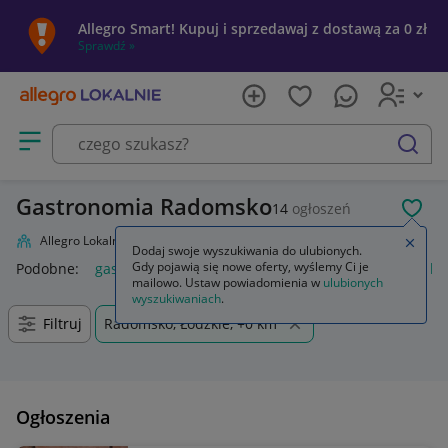
Allegro Smart! Kupuj i sprzedawaj z dostawą za 0 zł
Sprawdź »
Otwórz menu z kategoriami
szukaj
Gastronomia Radomsko
14
ogłoszeń
POL
Allegro Lokalnie
Firma i usługi
Przemysł
Gastronomia
Zamkn
Dodaj swoje wyszukiwania do ulubionych.
Gdy pojawią się nowe oferty, wyślemy Ci je
Podobne:
gastronomia
kosz na śmieci gastronomia
buty b
mailowo. Ustaw powiadomienia w
ulubionych
wyszukiwaniach
.
Filtruj
Radomsko, Łódzkie, +0 km
Ogłoszenia