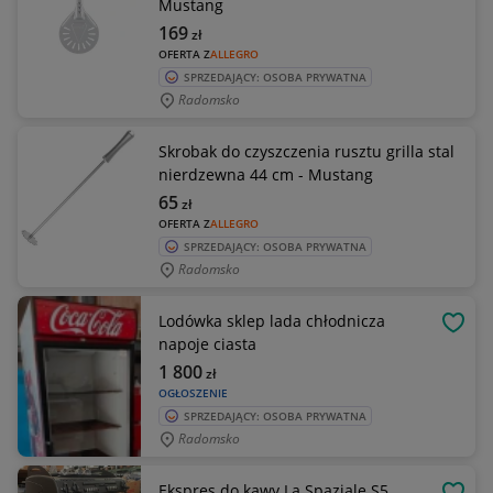
Mustang
169
zł
OFERTA Z
ALLEGRO
SPRZEDAJĄCY: OSOBA PRYWATNA
Radomsko
Skrobak do czyszczenia rusztu grilla stal
nierdzewna 44 cm - Mustang
65
zł
OFERTA Z
ALLEGRO
SPRZEDAJĄCY: OSOBA PRYWATNA
Radomsko
Lodówka sklep lada chłodnicza
OBSE
napoje ciasta
1 800
zł
OGŁOSZENIE
SPRZEDAJĄCY: OSOBA PRYWATNA
Radomsko
Ekspres do kawy La Spaziale S5