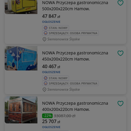
NOWA Przyczepa gastronomiczna
OBSE
500x200x220cm Hamow.
47 847
zł
OGŁOSZENIE
STAN: NOWY
SPRZEDAJĄCY: OSOBA PRYWATNA
Siemianowice Śląskie
NOWA Przyczepa gastronomiczna
OBSE
450x200x220cm Hamow.
40 467
zł
OGŁOSZENIE
STAN: NOWY
SPRZEDAJĄCY: OSOBA PRYWATNA
Siemianowice Śląskie
NOWA Przyczepa gastronomiczna
OBSE
400x200x220cm Hamow.
33087
,00 zł
-22%
25 707
zł
OGŁOSZENIE