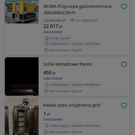
NOWA Przyczepa gastronomiczna
OBSE
300x200x220cm
23247
,00 zł
do negocjacji
22 017
zł
OGŁOSZENIE
STAN: NOWY
SPRZEDAJĄCY: OSOBA PRYWATNA
Siemianowice Śląskie
Grille kontaktowe Panini
OBSE
450
zł
OGŁOSZENIE
SPRZEDAJĄCY: OSOBA PRYWATNA
Siemianowice Śląskie
Kebab potis urządzenia grill
OBSE
1
zł
OGŁOSZENIE
SPRZEDAJĄCY: OSOBA PRYWATNA
Siemianowice Śląskie