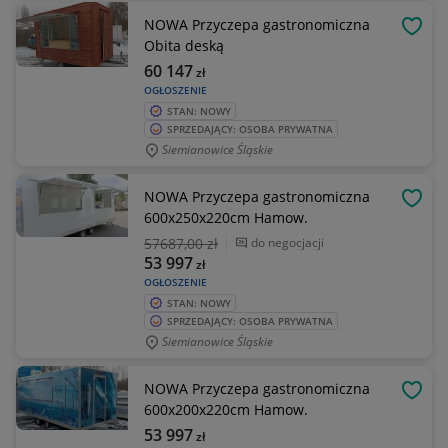
NOWA Przyczepa gastronomiczna
OBSE
Obita deską
60 147
zł
OGŁOSZENIE
STAN: NOWY
SPRZEDAJĄCY: OSOBA PRYWATNA
Siemianowice Śląskie
NOWA Przyczepa gastronomiczna
OBSE
600x250x220cm Hamow.
57687
,00 zł
do negocjacji
53 997
zł
OGŁOSZENIE
STAN: NOWY
SPRZEDAJĄCY: OSOBA PRYWATNA
Siemianowice Śląskie
NOWA Przyczepa gastronomiczna
OBSE
600x200x220cm Hamow.
53 997
zł