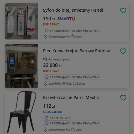
Syfon do bitej śmietany Hendi
OBSE
150
zł
KUP TERAZ
SPRZEDAJĄCY: OSOBA PRYWATNA
Siemianowice Śląskie
Piec Konwekcyjno Parowy Rational
OBSE
do negocjacji
22 000
zł
KUP TERAZ
SPRZEDAJĄCY: OSOBA PRYWATNA
SIEMIANOWICE ŚLĄSKIE
Krzesło czarne Paris, Mextra
OBSE
112
zł
OGŁOSZENIE
STAN: NOWY
SPRZEDAJĄCY: OSOBA PRYWATNA
Siemianowice Śląskie