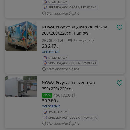
STAN: NOWY
SPRZEDAJĄCY: OSOBA PRYWATNA
Siemianowice Śląskie
NOWA Przyczepa gastronomiczna
OBSE
300x200x220cm Hamow.
25700
,00 zł
do negocjacji
23 247
zł
OGŁOSZENIE
STAN: NOWY
SPRZEDAJĄCY: OSOBA PRYWATNA
Siemianowice Śląskie
NOWA Przyczepa eventowa
OBSE
350x220x220cm
46617
,00 zł
-15%
39 360
zł
OGŁOSZENIE
STAN: NOWY
SPRZEDAJĄCY: OSOBA PRYWATNA
Siemianowice Śląskie