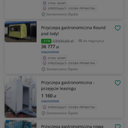
STAN: NOWY
SPRZEDAJĄCY: OSOBA PRYWATNA
Siemianowice Śląskie
Przyczepa gastronomiczna Round
OBSE
pod lody!
53900
,00 zł
do negocjacji
-31%
36 777
zł
OGŁOSZENIE
STAN: NOWY
SPRZEDAJĄCY: OSOBA PRYWATNA
Siemianowice Śląskie
Przyczepa gastronomiczna -
OBSE
przejęcie leasingu
1 160
zł
OGŁOSZENIE
SPRZEDAJĄCY: OSOBA PRYWATNA
Siemianowice Śląskie
Przyczepa gastronomiczna nowa