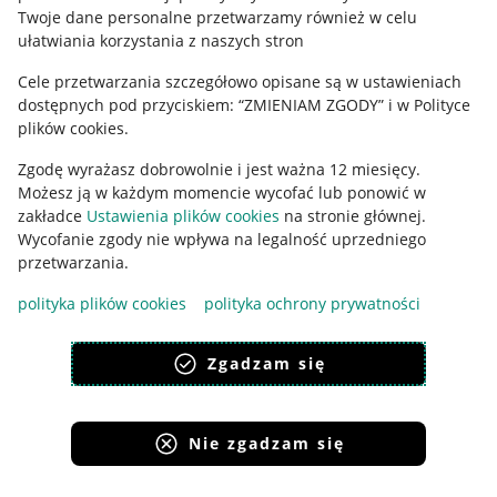
Polityka plików "cookies"
Twoje dane personalne przetwarzamy również w celu
ułatwiania korzystania z naszych stron
Ustawienia plików "cookies"
Cele przetwarzania szczegółowo opisane są w ustawieniach
Udostępnianie lokalizacji
dostępnych pod przyciskiem: “ZMIENIAM ZGODY” i w Polityce
Informacje dla Aktu o Usługach Cyfrowych
plików cookies.
Zgodę wyrażasz dobrowolnie i jest ważna 12 miesięcy.
Pobierz aplikację
Możesz ją w każdym momencie wycofać lub ponowić w
zakładce
Ustawienia plików cookies
na stronie głównej.
Wycofanie zgody nie wpływa na legalność uprzedniego
przetwarzania.
polityka plików cookies
polityka ochrony prywatności
Zgadzam się
Nie zgadzam się
Korzystanie z serwisu oznacza akceptację
regulaminu
.