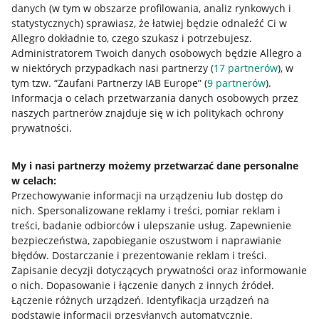
danych (w tym w obszarze profilowania, analiz rynkowych i
statystycznych) sprawiasz, że łatwiej będzie odnaleźć Ci w
Allegro dokładnie to, czego szukasz i potrzebujesz.
Administratorem Twoich danych osobowych będzie Allegro a
w niektórych przypadkach nasi partnerzy (
17
partnerów
), w
tym tzw. “Zaufani Partnerzy IAB Europe” (
9
partnerów
).
Przydatne informacje
Informacja o celach przetwarzania danych osobowych przez
naszych partnerów znajduje się w ich politykach ochrony
prywatności.
Jak to działa
Napisz do nas
My i nasi partnerzy możemy przetwarzać dane personalne
w celach:
Allegro Gadane dla sprzedających
Przechowywanie informacji na urządzeniu lub dostęp do
Allegro Gadane dla kupujących
nich
.
Spersonalizowane reklamy i treści, pomiar reklam i
treści, badanie odbiorców i ulepszanie usług
.
Zapewnienie
Mapa miejscowości
bezpieczeństwa, zapobieganie oszustwom i naprawianie
błędów
.
Dostarczanie i prezentowanie reklam i treści
.
Informacje prawne
Zapisanie decyzji dotyczących prywatności oraz informowanie
o nich
.
Dopasowanie i łączenie danych z innych źródeł
.
Regulamin
Łączenie różnych urządzeń
.
Identyfikacja urządzeń na
podstawie informacji przesyłanych automatycznie
.