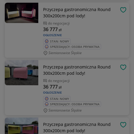
Przyczepa gastronomiczna Round
OBSE
300x200cm pod lody!
do negocjacji
36 777
zł
OGŁOSZENIE
STAN: NOWY
SPRZEDAJĄCY: OSOBA PRYWATNA
Siemianowice Śląskie
Przyczepa gastronomiczna Round
OBSE
300x200cm pod lody!
do negocjacji
36 777
zł
OGŁOSZENIE
STAN: NOWY
SPRZEDAJĄCY: OSOBA PRYWATNA
Siemianowice Śląskie
Przyczepa gastronomiczna Round
OBSE
300x200cm pod lody!