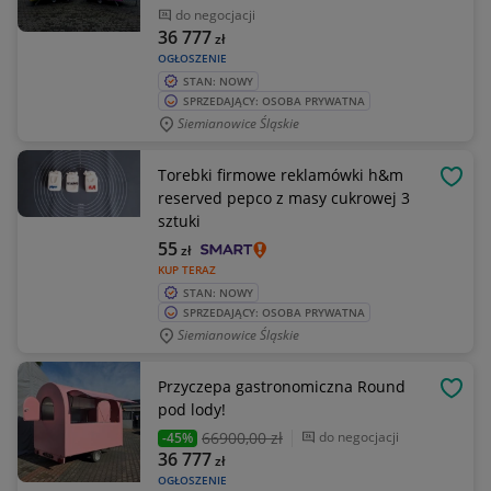
do negocjacji
36 777
zł
OGŁOSZENIE
STAN: NOWY
SPRZEDAJĄCY: OSOBA PRYWATNA
Siemianowice Śląskie
Torebki firmowe reklamówki h&m
OBSE
reserved pepco z masy cukrowej 3
sztuki
55
zł
KUP TERAZ
STAN: NOWY
SPRZEDAJĄCY: OSOBA PRYWATNA
Siemianowice Śląskie
Przyczepa gastronomiczna Round
OBSE
pod lody!
66900
,00 zł
do negocjacji
-45%
36 777
zł
OGŁOSZENIE