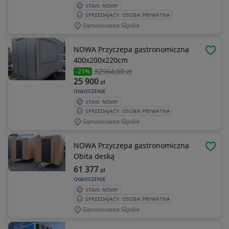
STAN: NOWY
SPRZEDAJĄCY: OSOBA PRYWATNA
Siemianowice Śląskie
NOWA Przyczepa gastronomiczna
OBSE
400x200x220cm
32964
,00 zł
-21%
25 900
zł
OGŁOSZENIE
STAN: NOWY
SPRZEDAJĄCY: OSOBA PRYWATNA
Siemianowice Śląskie
NOWA Przyczepa gastronomiczna
OBSE
Obita deską
61 377
zł
OGŁOSZENIE
STAN: NOWY
SPRZEDAJĄCY: OSOBA PRYWATNA
Siemianowice Śląskie