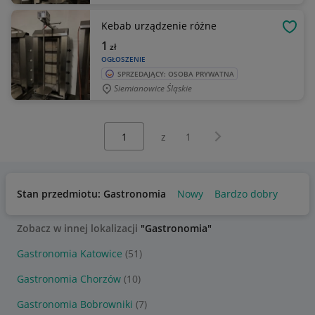
Kebab urządzenie różne
OBSE
1
zł
OGŁOSZENIE
SPRZEDAJĄCY: OSOBA PRYWATNA
Siemianowice Śląskie
Wybierz stronę:
Następna strona
z
1
Stan przedmiotu: Gastronomia
Nowy
Bardzo dobry
Zobacz w innej lokalizacji
"Gastronomia"
Gastronomia Katowice
(51)
Gastronomia Chorzów
(10)
Gastronomia Bobrowniki
(7)