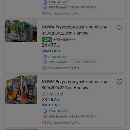
STAN: NOWY
SPRZEDAJĄCY: OSOBA PRYWATNA
Siemianowice Śląskie
NOWA Przyczepa gastronomiczna
OBSE
350x200x220cm Hamow.
31850
,00 zł
-23%
24 477
zł
OGŁOSZENIE
STAN: NOWY
SPRZEDAJĄCY: OSOBA PRYWATNA
Siemianowice Śląskie
NOWA Przyczepa gastronomiczna
OBSE
300x200x220cm Hamow.
25700
,00 zł
23 247
zł
OGŁOSZENIE
STAN: NOWY
SPRZEDAJĄCY: OSOBA PRYWATNA
Siemianowice Śląskie