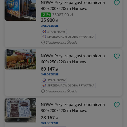
NOWA Przyczepa gastronomiczna
OBSE
400x200x220cm Hamow.
33087
,00 zł
-21%
25 900
zł
OGŁOSZENIE
STAN: NOWY
SPRZEDAJĄCY: OSOBA PRYWATNA
Siemianowice Śląskie
NOWA Przyczepa gastronomiczna
OBSE
600x250x220cm Hamow.
60 147
zł
OGŁOSZENIE
STAN: NOWY
SPRZEDAJĄCY: OSOBA PRYWATNA
Siemianowice Śląskie
NOWA Przyczepa gastronomiczna
OBSE
300x200x220cm Hamow.
28 167
zł
OGŁOSZENIE