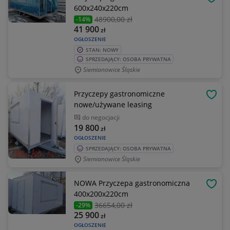
OBSE
600x240x220cm
48900
,00 zł
-14%
41 900
zł
OGŁOSZENIE
STAN: NOWY
SPRZEDAJĄCY: OSOBA PRYWATNA
Siemianowice Śląskie
Przyczepy gastronomiczne
OBSE
nowe/używane leasing
do negocjacji
19 800
zł
OGŁOSZENIE
SPRZEDAJĄCY: OSOBA PRYWATNA
Siemianowice Śląskie
NOWA Przyczepa gastronomiczna
OBSE
400x200x220cm
36654
,00 zł
-29%
25 900
zł
OGŁOSZENIE