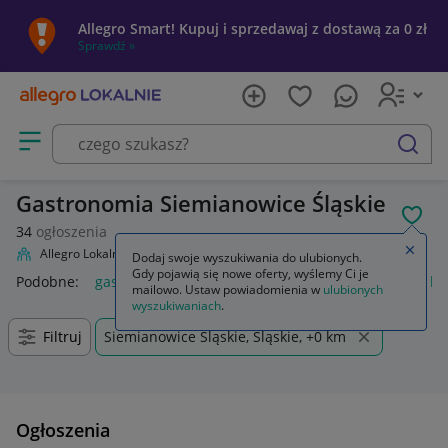
Allegro Smart! Kupuj i sprzedawaj z dostawą za 0 zł
Sprawdź »
Otwórz menu z kategoriami
szukaj
Gastronomia Siemianowice Śląskie
POL
34
ogłoszenia
Zamkn
Allegro Lokalnie
Firma i usługi
Przemysł
Gastronomia
Dodaj swoje wyszukiwania do ulubionych.
Gdy pojawią się nowe oferty, wyślemy Ci je
Podobne:
gastronomia
kosz na śmieci gastronomia
buty b
mailowo. Ustaw powiadomienia w
ulubionych
wyszukiwaniach
.
Filtruj
Siemianowice Śląskie, Śląskie, +0 km
Ogłoszenia