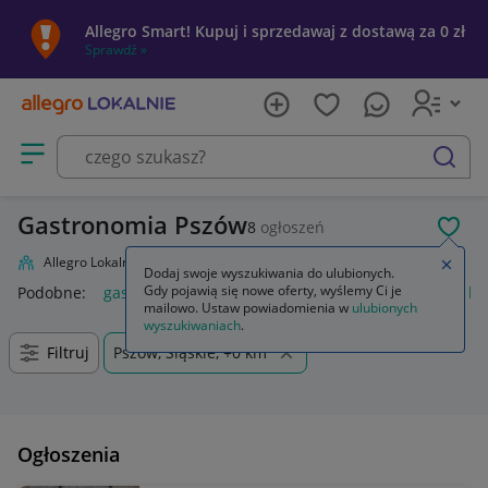
Allegro Smart! Kupuj i sprzedawaj z dostawą za 0 zł
Sprawdź »
Otwórz menu z kategoriami
szukaj
Gastronomia Pszów
8
ogłoszeń
POL
Allegro Lokalnie
Firma i usługi
Przemysł
Gastronomia
Zamkn
Dodaj swoje wyszukiwania do ulubionych.
Gdy pojawią się nowe oferty, wyślemy Ci je
Podobne:
gastronomia
kosz na śmieci gastronomia
buty b
mailowo. Ustaw powiadomienia w
ulubionych
wyszukiwaniach
.
Filtruj
Pszów, Śląskie, +0 km
Ogłoszenia