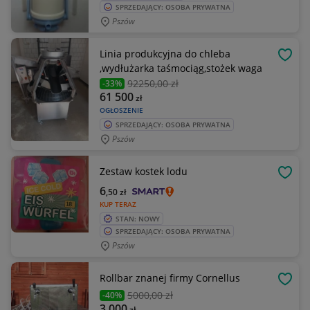
SPRZEDAJĄCY: OSOBA PRYWATNA
Pszów
Linia produkcyjna do chleba
OBSE
,wydłużarka taśmociąg,stożek waga
92250
,00 zł
-33%
61 500
zł
OGŁOSZENIE
SPRZEDAJĄCY: OSOBA PRYWATNA
Pszów
Zestaw kostek lodu
OBSE
6
,50
zł
KUP TERAZ
STAN: NOWY
SPRZEDAJĄCY: OSOBA PRYWATNA
Pszów
Rollbar znanej firmy Cornellus
OBSE
5000
,00 zł
-40%
3 000
zł