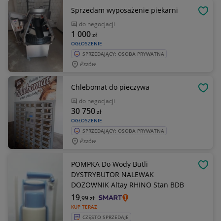
Sprzedam wyposażenie piekarni
OBSE
do negocjacji
1 000
zł
OGŁOSZENIE
SPRZEDAJĄCY: OSOBA PRYWATNA
Pszów
Chlebomat do pieczywa
OBSE
do negocjacji
30 750
zł
OGŁOSZENIE
SPRZEDAJĄCY: OSOBA PRYWATNA
Pszów
POMPKA Do Wody Butli
OBSE
DYSTRYBUTOR NALEWAK
DOZOWNIK Altay RHINO Stan BDB
19
,99
zł
KUP TERAZ
CZĘSTO SPRZEDAJE