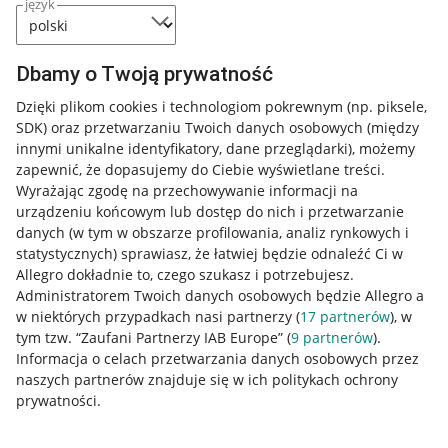
język
Dbamy o Twoją prywatność
Dzięki plikom cookies i technologiom pokrewnym
(np. piksele,
SDK)
oraz przetwarzaniu Twoich danych osobowych
(między
innymi unikalne identyfikatory, dane przeglądarki)
, możemy
zapewnić, że dopasujemy do Ciebie wyświetlane treści.
Wyrażając zgodę na przechowywanie informacji na
urządzeniu końcowym lub dostęp do nich i przetwarzanie
danych (w tym w obszarze profilowania, analiz rynkowych i
statystycznych) sprawiasz, że łatwiej będzie odnaleźć Ci w
Allegro dokładnie to, czego szukasz i potrzebujesz.
Administratorem Twoich danych osobowych będzie Allegro a
w niektórych przypadkach nasi partnerzy (
17
partnerów
), w
tym tzw. “Zaufani Partnerzy IAB Europe” (
9
partnerów
).
Przydatne informacje
Informacja o celach przetwarzania danych osobowych przez
naszych partnerów znajduje się w ich politykach ochrony
prywatności.
Jak to działa
Napisz do nas