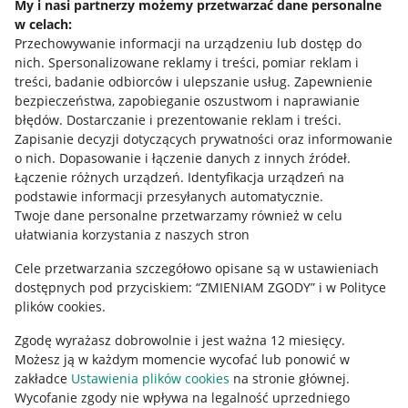
My i nasi partnerzy możemy przetwarzać dane personalne
w celach:
Allegro Gadane dla sprzedających
Przechowywanie informacji na urządzeniu lub dostęp do
Allegro Gadane dla kupujących
nich
.
Spersonalizowane reklamy i treści, pomiar reklam i
treści, badanie odbiorców i ulepszanie usług
.
Zapewnienie
Mapa miejscowości
bezpieczeństwa, zapobieganie oszustwom i naprawianie
błędów
.
Dostarczanie i prezentowanie reklam i treści
.
Informacje prawne
Zapisanie decyzji dotyczących prywatności oraz informowanie
o nich
.
Dopasowanie i łączenie danych z innych źródeł
.
Regulamin
Łączenie różnych urządzeń
.
Identyfikacja urządzeń na
podstawie informacji przesyłanych automatycznie
.
Polityka plików "cookies"
Twoje dane personalne przetwarzamy również w celu
ułatwiania korzystania z naszych stron
Ustawienia plików "cookies"
Cele przetwarzania szczegółowo opisane są w ustawieniach
Udostępnianie lokalizacji
dostępnych pod przyciskiem: “ZMIENIAM ZGODY” i w Polityce
Informacje dla Aktu o Usługach Cyfrowych
plików cookies.
Zgodę wyrażasz dobrowolnie i jest ważna 12 miesięcy.
Pobierz aplikację
Możesz ją w każdym momencie wycofać lub ponowić w
zakładce
Ustawienia plików cookies
na stronie głównej.
Wycofanie zgody nie wpływa na legalność uprzedniego