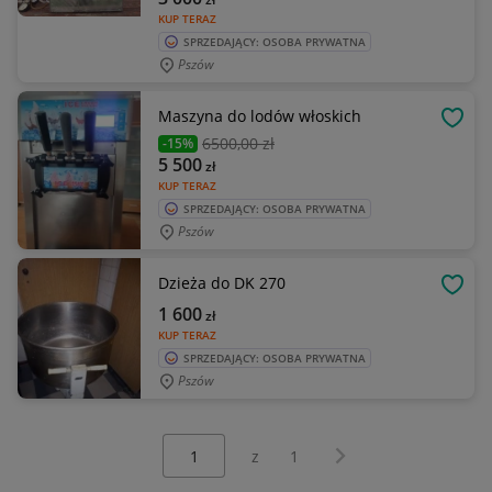
KUP TERAZ
SPRZEDAJĄCY: OSOBA PRYWATNA
Pszów
Maszyna do lodów włoskich
OBSE
6500
,00 zł
-15%
5 500
zł
KUP TERAZ
SPRZEDAJĄCY: OSOBA PRYWATNA
Pszów
Dzieża do DK 270
OBSE
1 600
zł
KUP TERAZ
SPRZEDAJĄCY: OSOBA PRYWATNA
Pszów
Wybierz stronę:
Następna strona
z
1