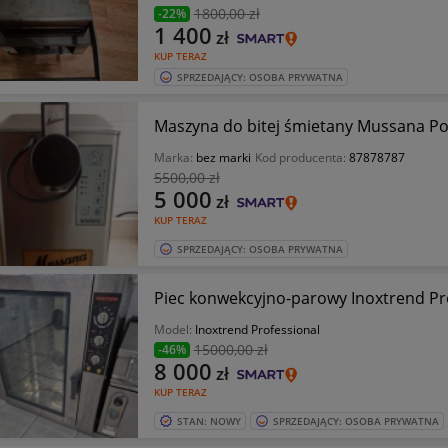
1800
,00 zł
-22%
1 400
zł
KUP TERAZ
SPRZEDAJĄCY: OSOBA PRYWATNA
Maszyna do bitej śmietany Mussana P
Marka:
bez marki
Kod producenta:
87878787
5500
,00 zł
5 000
zł
KUP TERAZ
SPRZEDAJĄCY: OSOBA PRYWATNA
Piec konwekcyjno-parowy Inoxtrend Pr
Model:
Inoxtrend Professional
15000
,00 zł
-46%
8 000
zł
KUP TERAZ
STAN: NOWY
SPRZEDAJĄCY: OSOBA PRYWATNA