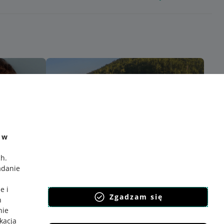
e w
ch
.
adanie
e i
Zgadzam się
h
nie
ikacja