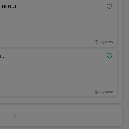
e HENDI
OBSERWU
Pajęczno
utli
OBSERWU
Pajeczno
Następna strona
z
1