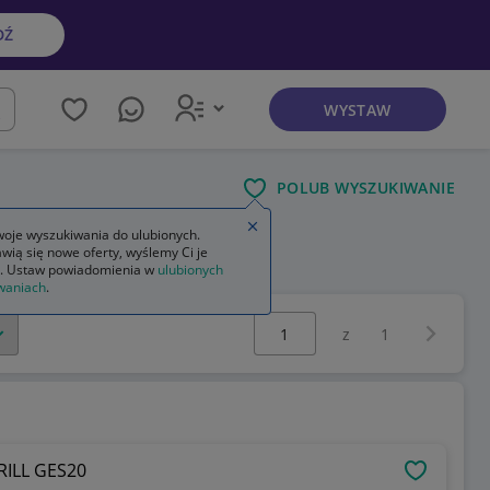
DŹ
WYSTAW
kaj
POLUB WYSZUKIWANIE
Zamknij wskazówkę
oje wyszukiwania do ulubionych.
wią się nowe oferty, wyślemy Ci je
mia
fizyka astronomia
. Ustaw powiadomienia w
ulubionych
waniach
.
Wybierz stronę:
Następna 
z
1
ILL GES20
OBSERWU