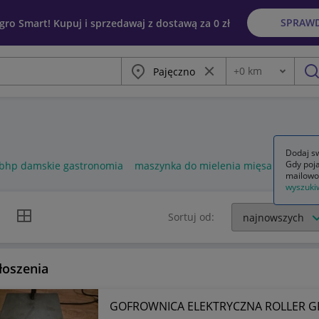
SPRAW
egro Smart! Kupuj i sprzedawaj z dostawą za 0 zł
Miasto
Wyczyść frazę
+
0
km
Odległość
szu
Dodaj sw
Gdy poja
 bhp damskie gastronomia
maszynka do mielenia mięsa gastrono
mailowo
wyszuki
k listy
Widok siatki
Sortuj od:
łoszenia
GOFROWNICA ELEKTRYCZNA ROLLER GR