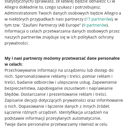
statystycznych) sprawiasz, że łatwiej będzie odnaleźć Ci w
Allegro dokładnie to, czego szukasz i potrzebujesz.
Administratorem Twoich danych osobowych będzie Allegro a
w niektórych przypadkach nasi partnerzy (
17
partnerów
), w
tym tzw. “Zaufani Partnerzy IAB Europe” (
9
partnerów
).
Przydatne informacje
Informacja o celach przetwarzania danych osobowych przez
naszych partnerów znajduje się w ich politykach ochrony
prywatności.
Jak to działa
Napisz do nas
My i nasi partnerzy możemy przetwarzać dane personalne
w celach:
Allegro Gadane dla sprzedających
Przechowywanie informacji na urządzeniu lub dostęp do
Allegro Gadane dla kupujących
nich
.
Spersonalizowane reklamy i treści, pomiar reklam i
treści, badanie odbiorców i ulepszanie usług
.
Zapewnienie
Mapa miejscowości
bezpieczeństwa, zapobieganie oszustwom i naprawianie
błędów
.
Dostarczanie i prezentowanie reklam i treści
.
Informacje prawne
Zapisanie decyzji dotyczących prywatności oraz informowanie
o nich
.
Dopasowanie i łączenie danych z innych źródeł
.
Regulamin
Łączenie różnych urządzeń
.
Identyfikacja urządzeń na
podstawie informacji przesyłanych automatycznie
.
Polityka plików "cookies"
Twoje dane personalne przetwarzamy również w celu