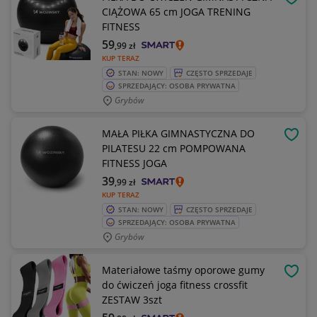
OBSE
CIĄŻOWA 65 cm JOGA TRENING
FITNESS
59
,99
zł
KUP TERAZ
STAN: NOWY
CZĘSTO SPRZEDAJE
SPRZEDAJĄCY: OSOBA PRYWATNA
Grybów
MAŁA PIŁKA GIMNASTYCZNA DO
OBSE
PILATESU 22 cm POMPOWANA
FITNESS JOGA
39
,99
zł
KUP TERAZ
STAN: NOWY
CZĘSTO SPRZEDAJE
SPRZEDAJĄCY: OSOBA PRYWATNA
Grybów
Materiałowe taśmy oporowe gumy
OBSE
do ćwiczeń joga fitness crossfit
ZESTAW 3szt