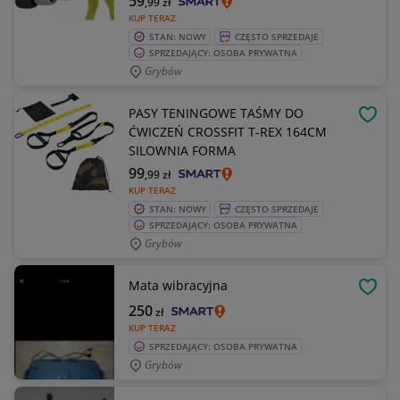
59
,99
zł
KUP TERAZ
STAN: NOWY
CZĘSTO SPRZEDAJE
SPRZEDAJĄCY: OSOBA PRYWATNA
Grybów
PASY TENINGOWE TAŚMY DO
OBSE
ĆWICZEŃ CROSSFIT T-REX 164CM
SILOWNIA FORMA
99
,99
zł
KUP TERAZ
STAN: NOWY
CZĘSTO SPRZEDAJE
SPRZEDAJĄCY: OSOBA PRYWATNA
Grybów
Mata wibracyjna
OBSE
250
zł
KUP TERAZ
SPRZEDAJĄCY: OSOBA PRYWATNA
Grybów