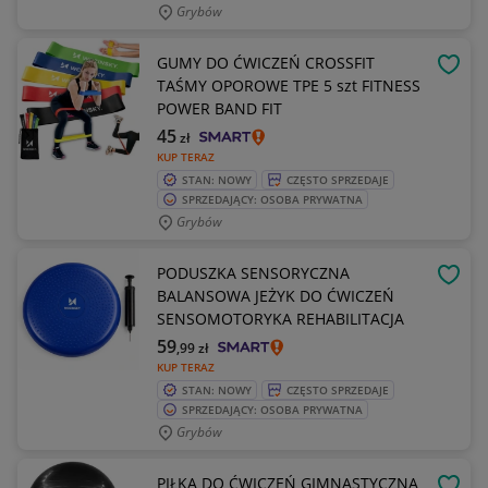
Grybów
GUMY DO ĆWICZEŃ CROSSFIT
OBSE
TAŚMY OPOROWE TPE 5 szt FITNESS
POWER BAND FIT
45
zł
KUP TERAZ
STAN: NOWY
CZĘSTO SPRZEDAJE
SPRZEDAJĄCY: OSOBA PRYWATNA
Grybów
PODUSZKA SENSORYCZNA
OBSE
BALANSOWA JEŻYK DO ĆWICZEŃ
SENSOMOTORYKA REHABILITACJA
59
,99
zł
KUP TERAZ
STAN: NOWY
CZĘSTO SPRZEDAJE
SPRZEDAJĄCY: OSOBA PRYWATNA
Grybów
PIŁKA DO ĆWICZEŃ GIMNASTYCZNA