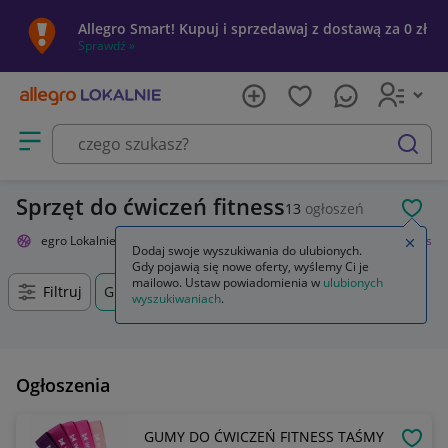
Allegro Smart! Kupuj i sprzedawaj z dostawą za 0 zł
Sprawdź »
Otwórz menu z kategoriami
szukaj
Sprzęt do ćwiczeń fitness
13
ogłoszeń
POL
Allegro Lokalnie
Sport i turystyka
Siłownia i fitness
Trening fitness
Zamkn
Dodaj swoje wyszukiwania do ulubionych.
Gdy pojawią się nowe oferty, wyślemy Ci je
mailowo. Ustaw powiadomienia w
ulubionych
Filtruj
Grybów, Małopolskie, +0 km
wyszukiwaniach
.
Ogłoszenia
GUMY DO ĆWICZEŃ FITNESS TAŚMY
OBSE