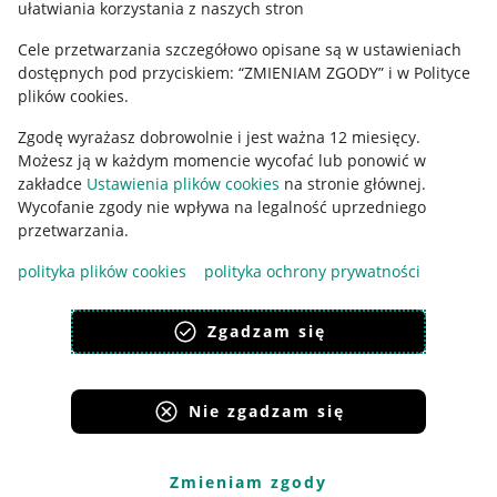
ułatwiania korzystania z naszych stron
Ustawienia plików "cookies"
Cele przetwarzania szczegółowo opisane są w ustawieniach
Udostępnianie lokalizacji
dostępnych pod przyciskiem: “ZMIENIAM ZGODY” i w Polityce
Informacje dla Aktu o Usługach Cyfrowych
plików cookies.
Zgodę wyrażasz dobrowolnie i jest ważna 12 miesięcy.
Pobierz aplikację
Możesz ją w każdym momencie wycofać lub ponowić w
zakładce
Ustawienia plików cookies
na stronie głównej.
Wycofanie zgody nie wpływa na legalność uprzedniego
przetwarzania.
polityka plików cookies
polityka ochrony prywatności
Zgadzam się
Nie zgadzam się
Korzystanie z serwisu oznacza akceptację
regulaminu
.
Zmieniam zgody