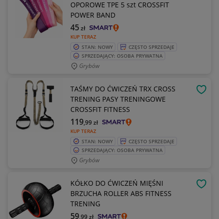
OPOROWE TPE 5 szt CROSSFIT
POWER BAND
45
zł
KUP TERAZ
STAN: NOWY
CZĘSTO SPRZEDAJE
SPRZEDAJĄCY: OSOBA PRYWATNA
Grybów
TAŚMY DO ĆWICZEŃ TRX CROSS
OBSE
TRENING PASY TRENINGOWE
CROSSFIT FITNESS
119
,99
zł
KUP TERAZ
STAN: NOWY
CZĘSTO SPRZEDAJE
SPRZEDAJĄCY: OSOBA PRYWATNA
Grybów
KÓŁKO DO ĆWICZEŃ MIĘŚNI
OBSE
BRZUCHA ROLLER ABS FITNESS
TRENING
59
,99
zł