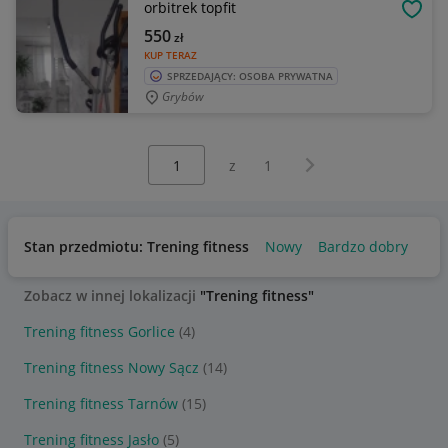
orbitrek topfit
OBSE
550
zł
KUP TERAZ
SPRZEDAJĄCY: OSOBA PRYWATNA
Grybów
Wybierz stronę:
Następna strona
z
1
Stan przedmiotu: Trening fitness
Nowy
Bardzo dobry
Uż
Zobacz w innej lokalizacji
"Trening fitness"
Trening fitness Gorlice
(4)
Trening fitness Nowy Sącz
(14)
Trening fitness Tarnów
(15)
Trening fitness Jasło
(5)