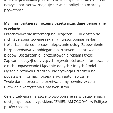
naszych partnerów znajduje się w ich politykach ochrony
prywatności.
Jak to działa
Napisz do nas
My i nasi partnerzy możemy przetwarzać dane personalne
w celach:
Allegro Gadane dla sprzedających
Przechowywanie informacji na urządzeniu lub dostęp do
Allegro Gadane dla kupujących
nich
.
Spersonalizowane reklamy i treści, pomiar reklam i
treści, badanie odbiorców i ulepszanie usług
.
Zapewnienie
Mapa miejscowości
bezpieczeństwa, zapobieganie oszustwom i naprawianie
błędów
.
Dostarczanie i prezentowanie reklam i treści
.
Informacje prawne
Zapisanie decyzji dotyczących prywatności oraz informowanie
o nich
.
Dopasowanie i łączenie danych z innych źródeł
.
Regulamin
Łączenie różnych urządzeń
.
Identyfikacja urządzeń na
podstawie informacji przesyłanych automatycznie
.
Polityka plików "cookies"
Twoje dane personalne przetwarzamy również w celu
ułatwiania korzystania z naszych stron
Ustawienia plików "cookies"
Cele przetwarzania szczegółowo opisane są w ustawieniach
Udostępnianie lokalizacji
dostępnych pod przyciskiem: “ZMIENIAM ZGODY” i w Polityce
Informacje dla Aktu o Usługach Cyfrowych
plików cookies.