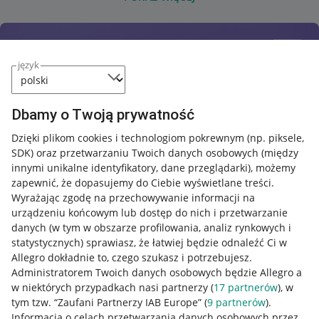
język
Dbamy o Twoją prywatność
Dzięki plikom cookies i technologiom pokrewnym
(np. piksele,
SDK)
oraz przetwarzaniu Twoich danych osobowych
(między
innymi unikalne identyfikatory, dane przeglądarki)
, możemy
zapewnić, że dopasujemy do Ciebie wyświetlane treści.
Wyrażając zgodę na przechowywanie informacji na
urządzeniu końcowym lub dostęp do nich i przetwarzanie
danych (w tym w obszarze profilowania, analiz rynkowych i
statystycznych) sprawiasz, że łatwiej będzie odnaleźć Ci w
Allegro dokładnie to, czego szukasz i potrzebujesz.
Administratorem Twoich danych osobowych będzie Allegro a
w niektórych przypadkach nasi partnerzy (
17
partnerów
), w
tym tzw. “Zaufani Partnerzy IAB Europe” (
9
partnerów
).
Przydatne informacje
Informacja o celach przetwarzania danych osobowych przez