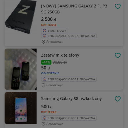
[NOWY] SAMSUNG GALAXY Z FLIP3
OBSE
5G 256GB
2 500
zł
KUP TERAZ
STAN: NOWY
SPRZEDAJĄCY: OSOBA PRYWATNA
Przodkowo
Zestaw mix telefony
OBSE
90
,00 zł
-44%
50
zł
OGŁOSZENIE
SPRZEDAJĄCY: OSOBA PRYWATNA
Przodkowo
Samsung Galaxy S8 uszkodzony
OBSE
500
zł
KUP TERAZ
SPRZEDAJĄCY: OSOBA PRYWATNA
Przodkowo