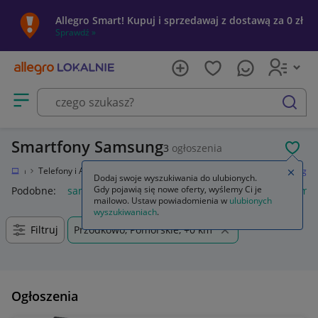
Allegro Smart! Kupuj i sprzedawaj z dostawą za 0 zł
Sprawdź »
Otwórz menu z kategoriami
szukaj
Smartfony Samsung
3
ogłoszenia
POL
tronika
Telefony i Akcesoria
Smartfony i telefony komórkowe
Samsung
Zamkn
Dodaj swoje wyszukiwania do ulubionych.
Gdy pojawią się nowe oferty, wyślemy Ci je
Podobne:
samsung s25
samsung s26
samsung s24
samsu
mailowo. Ustaw powiadomienia w
ulubionych
wyszukiwaniach
.
Filtruj
Przodkowo, Pomorskie, +0 km
Ogłoszenia