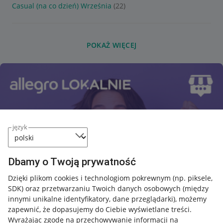
Casual (na co dzień) Września
(22)
POKAŻ WIĘCEJ
język
Dbamy o Twoją prywatność
Dzięki plikom cookies i technologiom pokrewnym
(np. piksele,
SDK)
oraz przetwarzaniu Twoich danych osobowych
(między
innymi unikalne identyfikatory, dane przeglądarki)
, możemy
zapewnić, że dopasujemy do Ciebie wyświetlane treści.
Wyrażając zgodę na przechowywanie informacji na