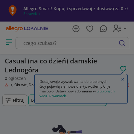
Allegro Smart! Kupuj i sprzedawaj z dostawą za 0 zł
Sprawdź »
Otwórz menu z kategoriami
szukaj
Casual (na co dzień) damskie
Lednogóra
POL
0
ogłoszeń
Zamkn
Dodaj swoje wyszukiwania do ulubionych.
Odzież, Obuwie, Dodatki
Odzież damska
Spodnie
Casual (na co dzień)
Gdy pojawią się nowe oferty, wyślemy Ci je
mailowo. Ustaw powiadomienia w
ulubionych
wyszukiwaniach
.
Filtruj
Lednogóra, Wielkopolskie, +0 km