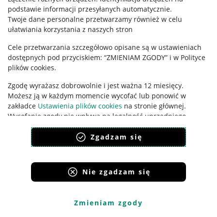
podstawie informacji przesyłanych automatycznie
.
Udostępnianie lokalizacji
Twoje dane personalne przetwarzamy również w celu
ułatwiania korzystania z naszych stron
Informacje dla Aktu o Usługach Cyfrowych
Cele przetwarzania szczegółowo opisane są w ustawieniach
Pobierz aplikację
dostępnych pod przyciskiem: “ZMIENIAM ZGODY” i w Polityce
plików cookies.
Zgodę wyrażasz dobrowolnie i jest ważna 12 miesięcy.
Możesz ją w każdym momencie wycofać lub ponowić w
zakładce
Ustawienia plików cookies
na stronie głównej.
Wycofanie zgody nie wpływa na legalność uprzedniego
przetwarzania.
Zgadzam się
polityka plików cookies
polityka ochrony prywatności
Nie zgadzam się
Korzystanie z serwisu oznacza akceptację
regulaminu
.
Zmieniam zgody