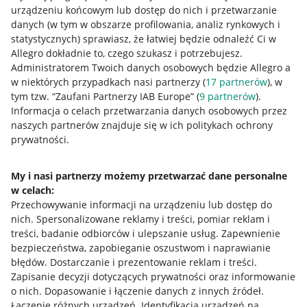
urządzeniu końcowym lub dostęp do nich i przetwarzanie
danych (w tym w obszarze profilowania, analiz rynkowych i
statystycznych) sprawiasz, że łatwiej będzie odnaleźć Ci w
Allegro dokładnie to, czego szukasz i potrzebujesz.
Przydatne informacje
Administratorem Twoich danych osobowych będzie Allegro a
w niektórych przypadkach nasi partnerzy (
17
partnerów
), w
Jak to działa
tym tzw. “Zaufani Partnerzy IAB Europe” (
9
partnerów
).
Informacja o celach przetwarzania danych osobowych przez
Napisz do nas
naszych partnerów znajduje się w ich politykach ochrony
prywatności.
Allegro Gadane dla sprzedających
Allegro Gadane dla kupujących
My i nasi partnerzy możemy przetwarzać dane personalne
w celach:
Mapa miejscowości
Przechowywanie informacji na urządzeniu lub dostęp do
nich
.
Spersonalizowane reklamy i treści, pomiar reklam i
Informacje prawne
treści, badanie odbiorców i ulepszanie usług
.
Zapewnienie
bezpieczeństwa, zapobieganie oszustwom i naprawianie
Regulamin
błędów
.
Dostarczanie i prezentowanie reklam i treści
.
Zapisanie decyzji dotyczących prywatności oraz informowanie
Polityka plików "cookies"
o nich
.
Dopasowanie i łączenie danych z innych źródeł
.
Ustawienia plików "cookies"
Łączenie różnych urządzeń
.
Identyfikacja urządzeń na