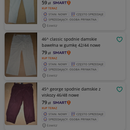
59
zł
KUP TERAZ
STAN: NOWY
CZĘSTO SPRZEDAJE
SPRZEDAJĄCY: OSOBA PRYWATNA
Łowicz
46^ classic spodnie damskie
OBSE
bawełna w gumkę 42/44 nowe
79
zł
KUP TERAZ
STAN: NOWY
CZĘSTO SPRZEDAJE
SPRZEDAJĄCY: OSOBA PRYWATNA
Łowicz
45^ george spodnie damskie z
OBSE
viskozy 46/48 nowe
79
zł
KUP TERAZ
STAN: NOWY
CZĘSTO SPRZEDAJE
SPRZEDAJĄCY: OSOBA PRYWATNA
Łowicz