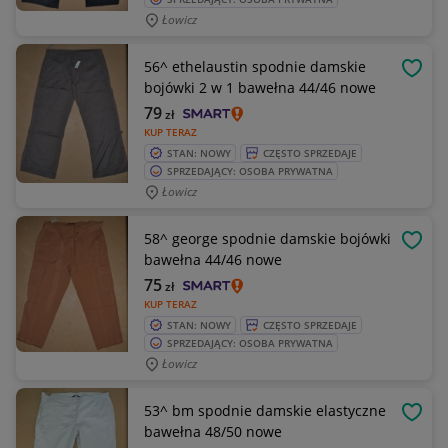
Łowicz
56^ ethelaustin spodnie damskie
OBSE
bojówki 2 w 1 bawełna 44/46 nowe
79
zł
KUP TERAZ
STAN: NOWY
CZĘSTO SPRZEDAJE
SPRZEDAJĄCY: OSOBA PRYWATNA
Łowicz
58^ george spodnie damskie bojówki
OBSE
bawełna 44/46 nowe
75
zł
KUP TERAZ
STAN: NOWY
CZĘSTO SPRZEDAJE
SPRZEDAJĄCY: OSOBA PRYWATNA
Łowicz
53^ bm spodnie damskie elastyczne
OBSE
bawełna 48/50 nowe