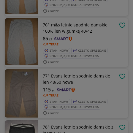
SPRZEDAJĄCY: OSOBA PRYWATNA
Łowicz
76^ m&s letnie spodnie damskie
OBSE
100% len w gumkę 40/42
85
zł
KUP TERAZ
STAN: NOWY
CZĘSTO SPRZEDAJE
SPRZEDAJĄCY: OSOBA PRYWATNA
Łowicz
77^ Evans letnie spodnie damskie
OBSE
len 48/50 nowe
115
zł
KUP TERAZ
STAN: NOWY
CZĘSTO SPRZEDAJE
SPRZEDAJĄCY: OSOBA PRYWATNA
Łowicz
78^ Evans letnie spodnie damskie z
OBSE