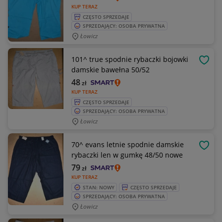
KUP TERAZ
CZĘSTO SPRZEDAJE
SPRZEDAJĄCY: OSOBA PRYWATNA
Łowicz
101^ true spodnie rybaczki bojowki
OBSE
damskie bawełna 50/52
48
zł
KUP TERAZ
CZĘSTO SPRZEDAJE
SPRZEDAJĄCY: OSOBA PRYWATNA
Łowicz
70^ evans letnie spodnie damskie
OBSE
rybaczki len w gumkę 48/50 nowe
79
zł
KUP TERAZ
STAN: NOWY
CZĘSTO SPRZEDAJE
SPRZEDAJĄCY: OSOBA PRYWATNA
Łowicz