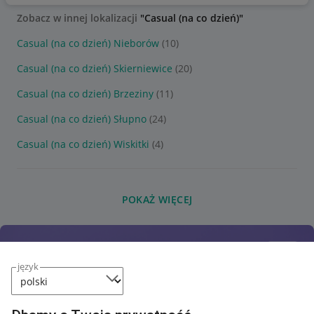
Zobacz w innej lokalizacji
"Casual (na co dzień)"
Casual (na co dzień) Nieborów
(10)
Casual (na co dzień) Skierniewice
(20)
Casual (na co dzień) Brzeziny
(11)
Casual (na co dzień) Słupno
(24)
Casual (na co dzień) Wiskitki
(4)
POKAŻ WIĘCEJ
język