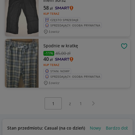
lnem 50/52
58
zł
KUP TERAZ
CZĘSTO SPRZEDAJE
SPRZEDAJĄCY: OSOBA PRYWATNA
Łowicz
Spodnie w kratkę
OBSE
45
,00 zł
-11%
40
zł
KUP TERAZ
STAN: NOWY
SPRZEDAJĄCY: OSOBA PRYWATNA
Łowicz
Wybierz stronę:
Następna strona
z
1
Stan przedmiotu: Casual (na co dzień)
Nowy
Bardzo dobry