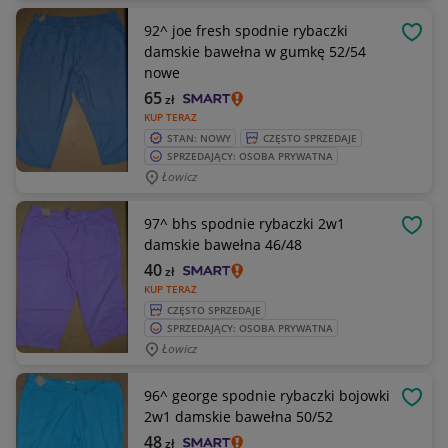
92^ joe fresh spodnie rybaczki
OBSE
damskie bawełna w gumkę 52/54
nowe
65
zł
KUP TERAZ
STAN: NOWY
CZĘSTO SPRZEDAJE
SPRZEDAJĄCY: OSOBA PRYWATNA
Łowicz
97^ bhs spodnie rybaczki 2w1
OBSE
damskie bawełna 46/48
40
zł
KUP TERAZ
CZĘSTO SPRZEDAJE
SPRZEDAJĄCY: OSOBA PRYWATNA
Łowicz
96^ george spodnie rybaczki bojowki
OBSE
2w1 damskie bawełna 50/52
48
zł