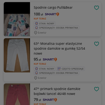
Spodnie cargo Pull&Bear
OBSE
100
zł
KUP TERAZ
STAN: NOWY
SPRZEDAJĄCY: OSOBA PRYWATNA
Łowicz
63^ Monalisa super elastyczne
OBSE
spodnie damskie w gumkę 52/54
nowe
95
zł
KUP TERAZ
STAN: NOWY
CZĘSTO SPRZEDAJE
SPRZEDAJĄCY: OSOBA PRYWATNA
Łowicz
47^ primark spodnie damskie
OBSE
bojówki tancel 46/48 nowe
79
zł
KUP TERAZ