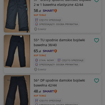
OBSE
2 w 1 bawełna elastyczne 42/44
58
zł
KUP TERAZ
CZĘSTO SPRZEDAJE
SPRZEDAJĄCY: OSOBA PRYWATNA
Łowicz
55^ TU spodnie damskie bojówki
OBSE
bawełna 38/40
65
zł
KUP TERAZ
STAN: NOWY
CZĘSTO SPRZEDAJE
SPRZEDAJĄCY: OSOBA PRYWATNA
Łowicz
56^ DP spodnie damskie bojówki
OBSE
bawełna 42/44
48
zł
KUP TERAZ
CZĘSTO SPRZEDAJE
SPRZEDAJĄCY: OSOBA PRYWATNA