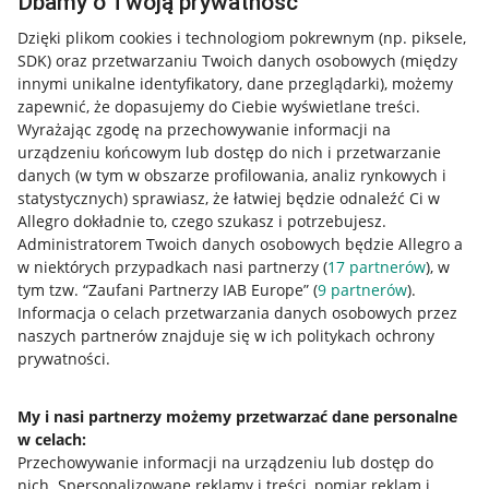
Dbamy o Twoją prywatność
Dzięki plikom cookies i technologiom pokrewnym
(np. piksele,
SDK)
oraz przetwarzaniu Twoich danych osobowych
(między
innymi unikalne identyfikatory, dane przeglądarki)
, możemy
zapewnić, że dopasujemy do Ciebie wyświetlane treści.
Wyrażając zgodę na przechowywanie informacji na
urządzeniu końcowym lub dostęp do nich i przetwarzanie
danych (w tym w obszarze profilowania, analiz rynkowych i
statystycznych) sprawiasz, że łatwiej będzie odnaleźć Ci w
Allegro dokładnie to, czego szukasz i potrzebujesz.
Administratorem Twoich danych osobowych będzie Allegro a
w niektórych przypadkach nasi partnerzy (
17
partnerów
), w
tym tzw. “Zaufani Partnerzy IAB Europe” (
9
partnerów
).
Przydatne informacje
Informacja o celach przetwarzania danych osobowych przez
naszych partnerów znajduje się w ich politykach ochrony
prywatności.
Jak to działa
Napisz do nas
My i nasi partnerzy możemy przetwarzać dane personalne
w celach:
Allegro Gadane dla sprzedających
Przechowywanie informacji na urządzeniu lub dostęp do
Allegro Gadane dla kupujących
nich
.
Spersonalizowane reklamy i treści, pomiar reklam i