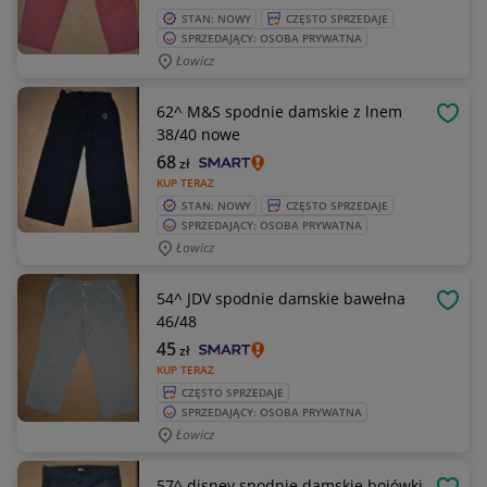
STAN: NOWY
CZĘSTO SPRZEDAJE
SPRZEDAJĄCY: OSOBA PRYWATNA
Łowicz
62^ M&S spodnie damskie z lnem
OBSE
38/40 nowe
68
zł
KUP TERAZ
STAN: NOWY
CZĘSTO SPRZEDAJE
SPRZEDAJĄCY: OSOBA PRYWATNA
Łowicz
54^ JDV spodnie damskie bawełna
OBSE
46/48
45
zł
KUP TERAZ
CZĘSTO SPRZEDAJE
SPRZEDAJĄCY: OSOBA PRYWATNA
Łowicz
57^ disney spodnie damskie bojówki