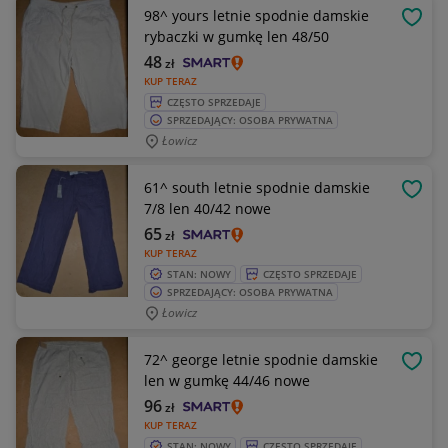
98^ yours letnie spodnie damskie
OBSE
rybaczki w gumkę len 48/50
48
zł
KUP TERAZ
CZĘSTO SPRZEDAJE
SPRZEDAJĄCY: OSOBA PRYWATNA
Łowicz
61^ south letnie spodnie damskie
OBSE
7/8 len 40/42 nowe
65
zł
KUP TERAZ
STAN: NOWY
CZĘSTO SPRZEDAJE
SPRZEDAJĄCY: OSOBA PRYWATNA
Łowicz
72^ george letnie spodnie damskie
OBSE
len w gumkę 44/46 nowe
96
zł
KUP TERAZ
STAN: NOWY
CZĘSTO SPRZEDAJE