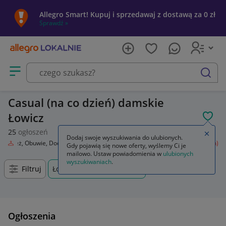
Allegro Smart! Kupuj i sprzedawaj z dostawą za 0 zł
Sprawdź »
Otwórz menu z kategoriami
szukaj
Casual (na co dzień) damskie
Łowicz
POL
25
ogłoszeń
Zamkn
Dodaj swoje wyszukiwania do ulubionych.
Odzież, Obuwie, Dodatki
Odzież damska
Spodnie
Casual (na co dzień)
Gdy pojawią się nowe oferty, wyślemy Ci je
mailowo. Ustaw powiadomienia w
ulubionych
wyszukiwaniach
.
Filtruj
Łowicz, Łódzkie, +0 km
Ogłoszenia