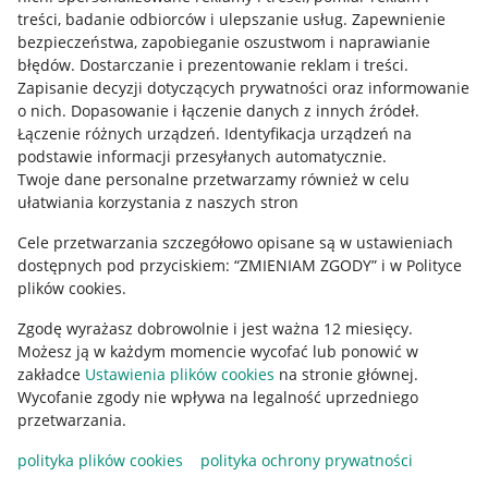
treści, badanie odbiorców i ulepszanie usług
.
Zapewnienie
Mapa miejscowości
bezpieczeństwa, zapobieganie oszustwom i naprawianie
błędów
.
Dostarczanie i prezentowanie reklam i treści
.
Informacje prawne
Zapisanie decyzji dotyczących prywatności oraz informowanie
o nich
.
Dopasowanie i łączenie danych z innych źródeł
.
Regulamin
Łączenie różnych urządzeń
.
Identyfikacja urządzeń na
podstawie informacji przesyłanych automatycznie
.
Polityka plików "cookies"
Twoje dane personalne przetwarzamy również w celu
ułatwiania korzystania z naszych stron
Ustawienia plików "cookies"
Cele przetwarzania szczegółowo opisane są w ustawieniach
Udostępnianie lokalizacji
dostępnych pod przyciskiem: “ZMIENIAM ZGODY” i w Polityce
Informacje dla Aktu o Usługach Cyfrowych
plików cookies.
Zgodę wyrażasz dobrowolnie i jest ważna 12 miesięcy.
Pobierz aplikację
Możesz ją w każdym momencie wycofać lub ponowić w
zakładce
Ustawienia plików cookies
na stronie głównej.
Wycofanie zgody nie wpływa na legalność uprzedniego
przetwarzania.
polityka plików cookies
polityka ochrony prywatności