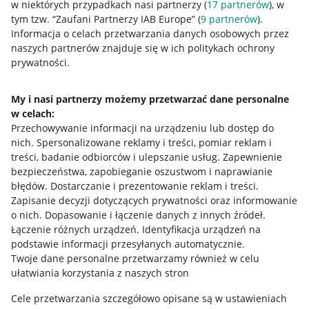
w niektórych przypadkach nasi partnerzy (
17
partnerów
), w
tym tzw. “Zaufani Partnerzy IAB Europe” (
9
partnerów
).
Przydatne informacje
Informacja o celach przetwarzania danych osobowych przez
naszych partnerów znajduje się w ich politykach ochrony
prywatności.
Jak to działa
Napisz do nas
My i nasi partnerzy możemy przetwarzać dane personalne
w celach:
Allegro Gadane dla sprzedających
Przechowywanie informacji na urządzeniu lub dostęp do
Allegro Gadane dla kupujących
nich
.
Spersonalizowane reklamy i treści, pomiar reklam i
treści, badanie odbiorców i ulepszanie usług
.
Zapewnienie
Mapa miejscowości
bezpieczeństwa, zapobieganie oszustwom i naprawianie
błędów
.
Dostarczanie i prezentowanie reklam i treści
.
Informacje prawne
Zapisanie decyzji dotyczących prywatności oraz informowanie
o nich
.
Dopasowanie i łączenie danych z innych źródeł
.
Regulamin
Łączenie różnych urządzeń
.
Identyfikacja urządzeń na
podstawie informacji przesyłanych automatycznie
.
Polityka plików "cookies"
Twoje dane personalne przetwarzamy również w celu
ułatwiania korzystania z naszych stron
Ustawienia plików "cookies"
Cele przetwarzania szczegółowo opisane są w ustawieniach
Udostępnianie lokalizacji