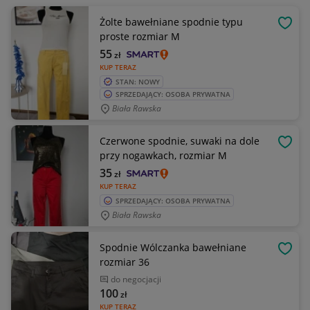
Żolte bawełniane spodnie typu
OBSE
proste rozmiar M
55
zł
KUP TERAZ
STAN: NOWY
SPRZEDAJĄCY: OSOBA PRYWATNA
Biała Rawska
Czerwone spodnie, suwaki na dole
OBSE
przy nogawkach, rozmiar M
35
zł
KUP TERAZ
SPRZEDAJĄCY: OSOBA PRYWATNA
Biała Rawska
Spodnie Wólczanka bawełniane
OBSE
rozmiar 36
do negocjacji
100
zł
KUP TERAZ