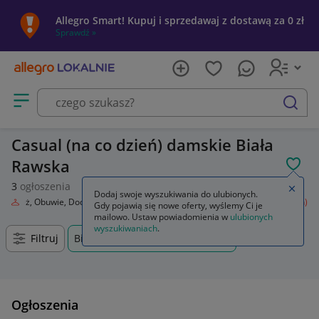
Allegro Smart! Kupuj i sprzedawaj z dostawą za 0 zł
Sprawdź »
Otwórz menu z kategoriami
szukaj
Casual (na co dzień) damskie Biała
Rawska
POL
3
ogłoszenia
Zamkn
Dodaj swoje wyszukiwania do ulubionych.
Odzież, Obuwie, Dodatki
Odzież damska
Spodnie
Casual (na co dzień)
Gdy pojawią się nowe oferty, wyślemy Ci je
mailowo. Ustaw powiadomienia w
ulubionych
wyszukiwaniach
.
Filtruj
Biała Rawska, Łódzkie, +0 km
Ogłoszenia