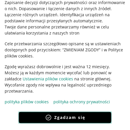
Informacje prawne
Zapisanie decyzji dotyczących prywatności oraz informowanie
o nich
.
Dopasowanie i łączenie danych z innych źródeł
.
Regulamin
Łączenie różnych urządzeń
.
Identyfikacja urządzeń na
podstawie informacji przesyłanych automatycznie
.
Polityka plików "cookies"
Twoje dane personalne przetwarzamy również w celu
ułatwiania korzystania z naszych stron
Ustawienia plików "cookies"
Cele przetwarzania szczegółowo opisane są w ustawieniach
Udostępnianie lokalizacji
dostępnych pod przyciskiem: “ZMIENIAM ZGODY” i w Polityce
Informacje dla Aktu o Usługach Cyfrowych
plików cookies.
Zgodę wyrażasz dobrowolnie i jest ważna 12 miesięcy.
Pobierz aplikację
Możesz ją w każdym momencie wycofać lub ponowić w
zakładce
Ustawienia plików cookies
na stronie głównej.
Wycofanie zgody nie wpływa na legalność uprzedniego
przetwarzania.
polityka plików cookies
polityka ochrony prywatności
Zgadzam się