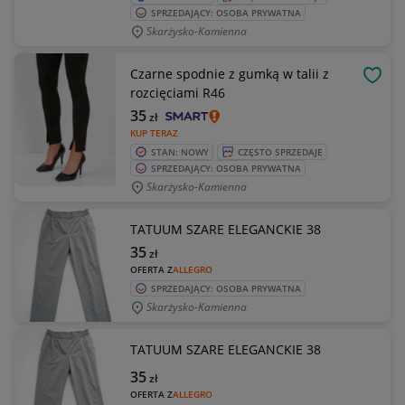
SPRZEDAJĄCY: OSOBA PRYWATNA
Skarżysko-Kamienna
Czarne spodnie z gumką w talii z
OBSE
rozcięciami R46
35
zł
KUP TERAZ
STAN: NOWY
CZĘSTO SPRZEDAJE
SPRZEDAJĄCY: OSOBA PRYWATNA
Skarżysko-Kamienna
TATUUM SZARE ELEGANCKIE 38
35
zł
OFERTA Z
ALLEGRO
SPRZEDAJĄCY: OSOBA PRYWATNA
Skarżysko-Kamienna
TATUUM SZARE ELEGANCKIE 38
35
zł
OFERTA Z
ALLEGRO