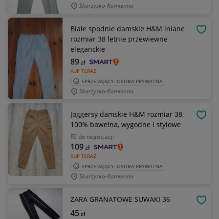
Skarżysko-Kamienna
Białe spodnie damskie H&M lniane
OBSE
rozmiar 38 letnie przewiewne
eleganckie
89
zł
KUP TERAZ
SPRZEDAJĄCY: OSOBA PRYWATNA
Skarżysko-Kamienna
Joggersy damskie H&M rozmiar 38,
OBSE
100% bawełna, wygodne i stylowe
do negocjacji
109
zł
KUP TERAZ
SPRZEDAJĄCY: OSOBA PRYWATNA
Skarżysko-Kamienna
ZARA GRANATOWE SUWAKI 36
OBSE
45
zł