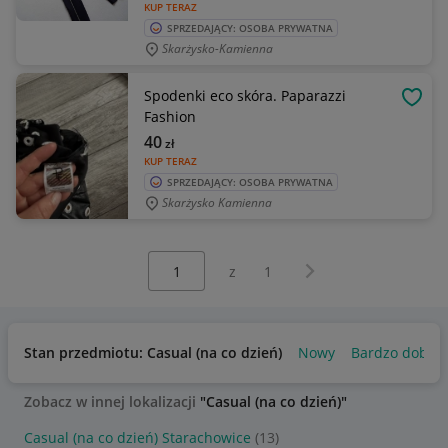
KUP TERAZ
SPRZEDAJĄCY: OSOBA PRYWATNA
Skarżysko-Kamienna
Spodenki eco skóra. Paparazzi
OBSE
Fashion
40
zł
KUP TERAZ
SPRZEDAJĄCY: OSOBA PRYWATNA
Skarżysko Kamienna
Wybierz stronę:
Następna strona
z
1
Stan przedmiotu: Casual (na co dzień)
Nowy
Bardzo dobry
Zobacz w innej lokalizacji
"Casual (na co dzień)"
Casual (na co dzień) Starachowice
(13)