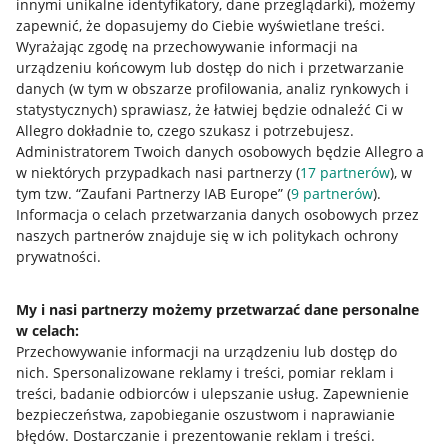
innymi unikalne identyfikatory, dane przeglądarki)
, możemy
zapewnić, że dopasujemy do Ciebie wyświetlane treści.
Wyrażając zgodę na przechowywanie informacji na
urządzeniu końcowym lub dostęp do nich i przetwarzanie
danych (w tym w obszarze profilowania, analiz rynkowych i
statystycznych) sprawiasz, że łatwiej będzie odnaleźć Ci w
Allegro dokładnie to, czego szukasz i potrzebujesz.
Administratorem Twoich danych osobowych będzie Allegro a
w niektórych przypadkach nasi partnerzy (
17
partnerów
), w
tym tzw. “Zaufani Partnerzy IAB Europe” (
9
partnerów
).
Przydatne informacje
Informacja o celach przetwarzania danych osobowych przez
naszych partnerów znajduje się w ich politykach ochrony
prywatności.
Jak to działa
Napisz do nas
My i nasi partnerzy możemy przetwarzać dane personalne
w celach:
Allegro Gadane dla sprzedających
Przechowywanie informacji na urządzeniu lub dostęp do
Allegro Gadane dla kupujących
nich
.
Spersonalizowane reklamy i treści, pomiar reklam i
treści, badanie odbiorców i ulepszanie usług
.
Zapewnienie
Mapa miejscowości
bezpieczeństwa, zapobieganie oszustwom i naprawianie
błędów
.
Dostarczanie i prezentowanie reklam i treści
.