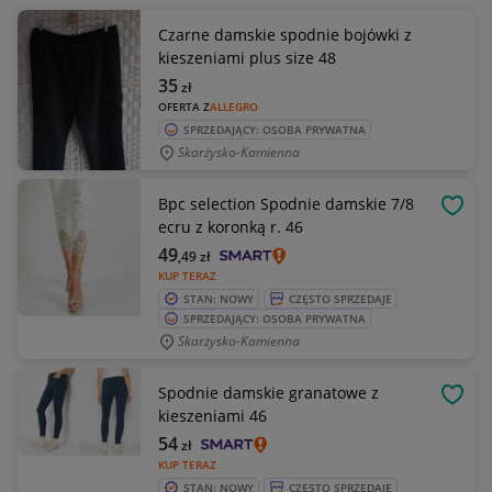
Czarne damskie spodnie bojówki z
kieszeniami plus size 48
35
zł
OFERTA Z
ALLEGRO
SPRZEDAJĄCY: OSOBA PRYWATNA
Skarżysko-Kamienna
Bpc selection Spodnie damskie 7/8
OBSE
ecru z koronką r. 46
49
,49
zł
KUP TERAZ
STAN: NOWY
CZĘSTO SPRZEDAJE
SPRZEDAJĄCY: OSOBA PRYWATNA
Skarżysko-Kamienna
Spodnie damskie granatowe z
OBSE
kieszeniami 46
54
zł
KUP TERAZ
STAN: NOWY
CZĘSTO SPRZEDAJE