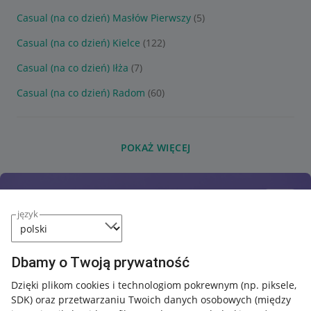
Casual (na co dzień) Masłów Pierwszy
(5)
Casual (na co dzień) Kielce
(122)
Casual (na co dzień) Iłża
(7)
Casual (na co dzień) Radom
(60)
POKAŻ WIĘCEJ
język
Dbamy o Twoją prywatność
Dzięki plikom cookies i technologiom pokrewnym
(np. piksele,
SDK)
oraz przetwarzaniu Twoich danych osobowych
(między