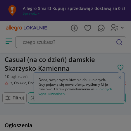
Allegro Smart! Kupuj i sprzedawaj z dostawą za 0 zł
Sprawdź »
Otwórz menu z kategoriami
szukaj
Casual (na co dzień) damskie
Skarżysko-Kamienna
POL
10
ogłoszeń
Zamkn
Dodaj swoje wyszukiwania do ulubionych.
Odzież, Obuwie, Dodatki
Odzież damska
Spodnie
Casual (na co dzień)
Gdy pojawią się nowe oferty, wyślemy Ci je
mailowo. Ustaw powiadomienia w
ulubionych
wyszukiwaniach
.
Filtruj
Skarżysko-Kamienna, Świętokrzyskie, +0 km
Ogłoszenia