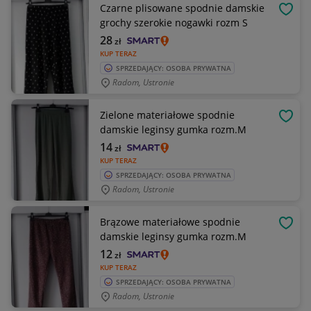
Czarne plisowane spodnie damskie
OBSE
grochy szerokie nogawki rozm S
28
zł
KUP TERAZ
SPRZEDAJĄCY: OSOBA PRYWATNA
Radom, Ustronie
Zielone materiałowe spodnie
OBSE
damskie leginsy gumka rozm.M
14
zł
KUP TERAZ
SPRZEDAJĄCY: OSOBA PRYWATNA
Radom, Ustronie
Brązowe materiałowe spodnie
OBSE
damskie leginsy gumka rozm.M
12
zł
KUP TERAZ
SPRZEDAJĄCY: OSOBA PRYWATNA
Radom, Ustronie