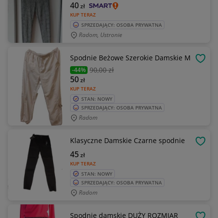
40
zł
KUP TERAZ
SPRZEDAJĄCY: OSOBA PRYWATNA
Radom, Ustronie
Spodnie Beżowe Szerokie Damskie M
OBSE
90
,00 zł
-44%
50
zł
KUP TERAZ
STAN: NOWY
SPRZEDAJĄCY: OSOBA PRYWATNA
Radom
Klasyczne Damskie Czarne spodnie
OBSE
45
zł
KUP TERAZ
STAN: NOWY
SPRZEDAJĄCY: OSOBA PRYWATNA
Radom
Spodnie damskie DUŻY ROZMIAR