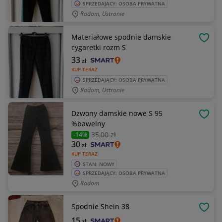
SPRZEDAJĄCY: OSOBA PRYWATNA
Radom, Ustronie
Materiałowe spodnie damskie
OBSE
cygaretki rozm S
33
zł
KUP TERAZ
SPRZEDAJĄCY: OSOBA PRYWATNA
Radom, Ustronie
Dzwony damskie nowe S 95
OBSE
%bawelny
35
,00 zł
-14%
30
zł
KUP TERAZ
STAN: NOWY
SPRZEDAJĄCY: OSOBA PRYWATNA
Radom
Spodnie Shein 38
OBSE
15
zł