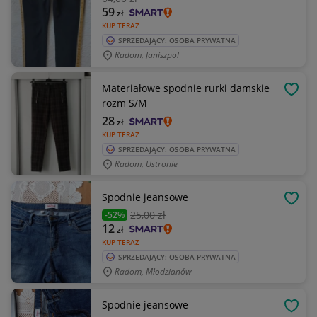
59
zł
KUP TERAZ
SPRZEDAJĄCY: OSOBA PRYWATNA
Radom, Janiszpol
Materiałowe spodnie rurki damskie
OBSE
rozm S/M
28
zł
KUP TERAZ
SPRZEDAJĄCY: OSOBA PRYWATNA
Radom, Ustronie
Spodnie jeansowe
OBSE
25
,00 zł
-52%
12
zł
KUP TERAZ
SPRZEDAJĄCY: OSOBA PRYWATNA
Radom, Młodzianów
Spodnie jeansowe
OBSE