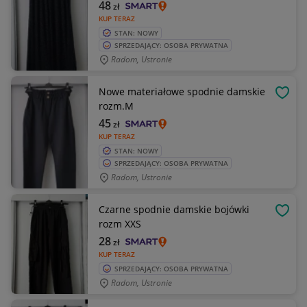
48
zł
KUP TERAZ
STAN: NOWY
SPRZEDAJĄCY: OSOBA PRYWATNA
Radom, Ustronie
Nowe materiałowe spodnie damskie
OBSE
rozm.M
45
zł
KUP TERAZ
STAN: NOWY
SPRZEDAJĄCY: OSOBA PRYWATNA
Radom, Ustronie
Czarne spodnie damskie bojówki
OBSE
rozm XXS
28
zł
KUP TERAZ
SPRZEDAJĄCY: OSOBA PRYWATNA
Radom, Ustronie