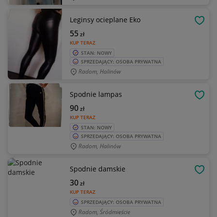
Leginsy ocieplane Eko
OBSE
55
zł
KUP TERAZ
STAN: NOWY
SPRZEDAJĄCY: OSOBA PRYWATNA
Radom, Halinów
Spodnie lampas
OBSE
90
zł
KUP TERAZ
STAN: NOWY
SPRZEDAJĄCY: OSOBA PRYWATNA
Radom, Halinów
Spodnie damskie
OBSE
30
zł
KUP TERAZ
SPRZEDAJĄCY: OSOBA PRYWATNA
Radom, Śródmieście