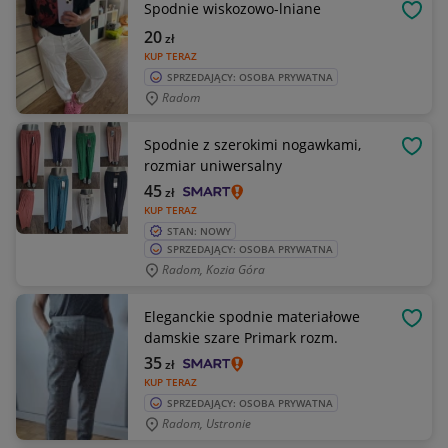
Spodnie wiskozowo-lniane
OBSE
20
zł
KUP TERAZ
SPRZEDAJĄCY: OSOBA PRYWATNA
Radom
Spodnie z szerokimi nogawkami,
OBSE
rozmiar uniwersalny
45
zł
KUP TERAZ
STAN: NOWY
SPRZEDAJĄCY: OSOBA PRYWATNA
Radom, Kozia Góra
Eleganckie spodnie materiałowe
OBSE
damskie szare Primark rozm.
35
zł
KUP TERAZ
SPRZEDAJĄCY: OSOBA PRYWATNA
Radom, Ustronie