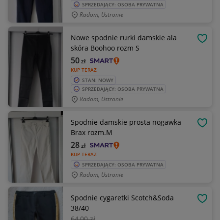
SPRZEDAJĄCY: OSOBA PRYWATNA
Radom, Ustronie
Nowe spodnie rurki damskie ala
OBSE
skóra Boohoo rozm S
50
zł
KUP TERAZ
STAN: NOWY
SPRZEDAJĄCY: OSOBA PRYWATNA
Radom, Ustronie
Spodnie damskie prosta nogawka
OBSE
Brax rozm.M
28
zł
KUP TERAZ
SPRZEDAJĄCY: OSOBA PRYWATNA
Radom, Ustronie
Spodnie cygaretki Scotch&Soda
OBSE
38/40
64
,00 zł