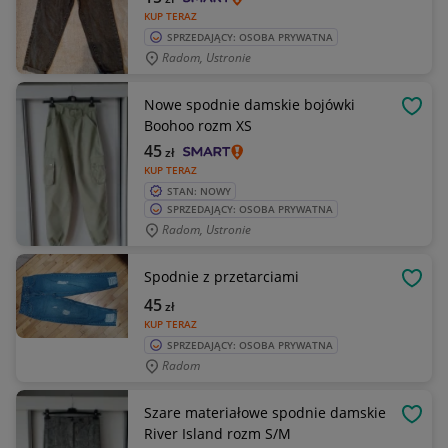
KUP TERAZ
SPRZEDAJĄCY: OSOBA PRYWATNA
Radom, Ustronie
Nowe spodnie damskie bojówki
OBSE
Boohoo rozm XS
45
zł
KUP TERAZ
STAN: NOWY
SPRZEDAJĄCY: OSOBA PRYWATNA
Radom, Ustronie
Spodnie z przetarciami
OBSE
45
zł
KUP TERAZ
SPRZEDAJĄCY: OSOBA PRYWATNA
Radom
Szare materiałowe spodnie damskie
OBSE
River Island rozm S/M