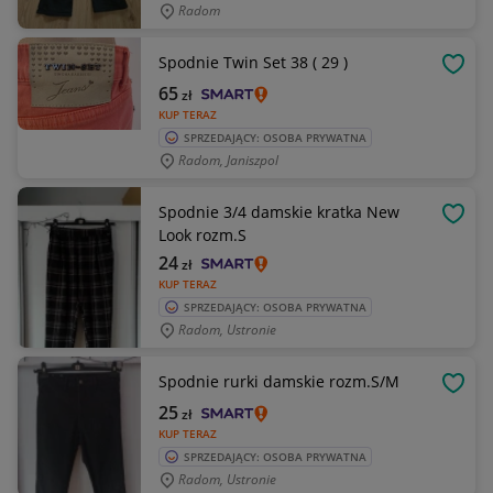
Radom
Spodnie Twin Set 38 ( 29 )
OBSE
65
zł
KUP TERAZ
SPRZEDAJĄCY: OSOBA PRYWATNA
Radom, Janiszpol
Spodnie 3/4 damskie kratka New
OBSE
Look rozm.S
24
zł
KUP TERAZ
SPRZEDAJĄCY: OSOBA PRYWATNA
Radom, Ustronie
Spodnie rurki damskie rozm.S/M
OBSE
25
zł
KUP TERAZ
SPRZEDAJĄCY: OSOBA PRYWATNA
Radom, Ustronie