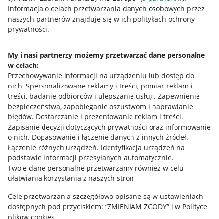
Przydatne informacje
Informacja o celach przetwarzania danych osobowych przez
naszych partnerów znajduje się w ich politykach ochrony
prywatności.
Jak to działa
Napisz do nas
My i nasi partnerzy możemy przetwarzać dane personalne
w celach:
Allegro Gadane dla sprzedających
Przechowywanie informacji na urządzeniu lub dostęp do
Allegro Gadane dla kupujących
nich
.
Spersonalizowane reklamy i treści, pomiar reklam i
treści, badanie odbiorców i ulepszanie usług
.
Zapewnienie
Mapa miejscowości
bezpieczeństwa, zapobieganie oszustwom i naprawianie
błędów
.
Dostarczanie i prezentowanie reklam i treści
.
Informacje prawne
Zapisanie decyzji dotyczących prywatności oraz informowanie
o nich
.
Dopasowanie i łączenie danych z innych źródeł
.
Regulamin
Łączenie różnych urządzeń
.
Identyfikacja urządzeń na
podstawie informacji przesyłanych automatycznie
.
Polityka plików "cookies"
Twoje dane personalne przetwarzamy również w celu
ułatwiania korzystania z naszych stron
Ustawienia plików "cookies"
Cele przetwarzania szczegółowo opisane są w ustawieniach
Udostępnianie lokalizacji
dostępnych pod przyciskiem: “ZMIENIAM ZGODY” i w Polityce
Informacje dla Aktu o Usługach Cyfrowych
plików cookies.