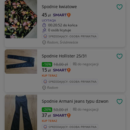
Spodnie kwiatowe
OBSE
45
zł
LICYTACJA
00:20:52
do końca
0 osób licytuje
SPRZEDAJĄCY: OSOBA PRYWATNA
Radom, Śródmieście
Spodnie Hollister 25/31
OBSE
18
,00 zł
do negocjacji
-16%
15
zł
KUP TERAZ
SPRZEDAJĄCY: OSOBA PRYWATNA
Radom
Spodnie Armani Jeans typu dzwon
OBSE
50
,00 zł
do negocjacji
-26%
37
zł
KUP TERAZ
SPRZEDAJĄCY: OSOBA PRYWATNA