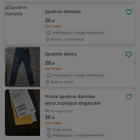
Spodnie damskie
OBSE
20
zł
KUP TERAZ
SPRZEDAJĄCY: OSOBA PRYWATNA
Radom, Śródmieście
Spodnie skinny
OBSE
20
zł
KUP TERAZ
SPRZEDAJĄCY: OSOBA PRYWATNA
Radom, Idalin
Proste spodnie damskie
OBSE
wyszczuplające eleganckie
do negocjacji
50
zł
KUP TERAZ
STAN: NOWY
SPRZEDAJĄCY: OSOBA PRYWATNA