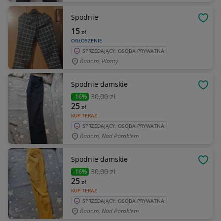
Spodnie
OBSE
15
zł
OGŁOSZENIE
SPRZEDAJĄCY: OSOBA PRYWATNA
Radom, Planty
Spodnie damskie
OBSE
30
,00 zł
-16%
25
zł
KUP TERAZ
SPRZEDAJĄCY: OSOBA PRYWATNA
Radom, Nad Potokiem
Spodnie damskie
OBSE
30
,00 zł
-16%
25
zł
KUP TERAZ
SPRZEDAJĄCY: OSOBA PRYWATNA
Radom, Nad Potokiem