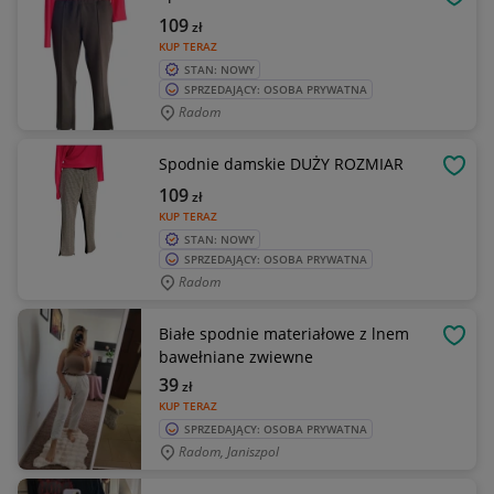
OBSE
109
zł
KUP TERAZ
STAN: NOWY
SPRZEDAJĄCY: OSOBA PRYWATNA
Radom
Spodnie damskie DUŻY ROZMIAR
OBSE
109
zł
KUP TERAZ
STAN: NOWY
SPRZEDAJĄCY: OSOBA PRYWATNA
Radom
Białe spodnie materiałowe z lnem
OBSE
bawełniane zwiewne
39
zł
KUP TERAZ
SPRZEDAJĄCY: OSOBA PRYWATNA
Radom, Janiszpol