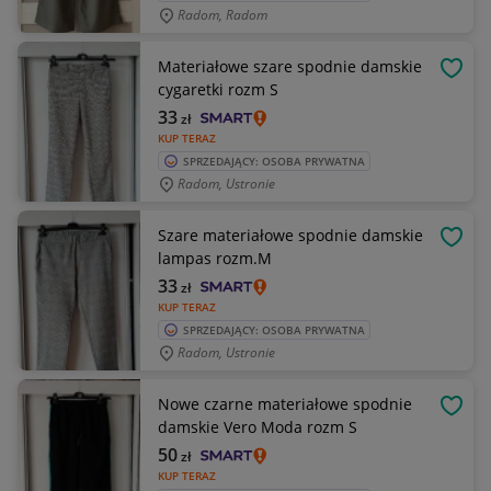
Radom, Radom
Materiałowe szare spodnie damskie
OBSE
cygaretki rozm S
33
zł
KUP TERAZ
SPRZEDAJĄCY: OSOBA PRYWATNA
Radom, Ustronie
Szare materiałowe spodnie damskie
OBSE
lampas rozm.M
33
zł
KUP TERAZ
SPRZEDAJĄCY: OSOBA PRYWATNA
Radom, Ustronie
Nowe czarne materiałowe spodnie
OBSE
damskie Vero Moda rozm S
50
zł
KUP TERAZ