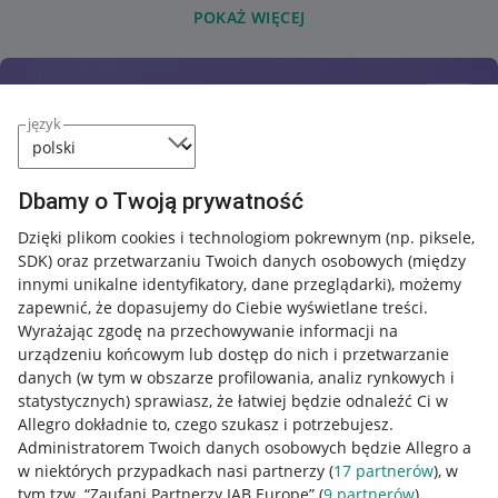
POKAŻ WIĘCEJ
język
Dbamy o Twoją prywatność
Dzięki plikom cookies i technologiom pokrewnym
(np. piksele,
SDK)
oraz przetwarzaniu Twoich danych osobowych
(między
innymi unikalne identyfikatory, dane przeglądarki)
, możemy
zapewnić, że dopasujemy do Ciebie wyświetlane treści.
Wyrażając zgodę na przechowywanie informacji na
urządzeniu końcowym lub dostęp do nich i przetwarzanie
danych (w tym w obszarze profilowania, analiz rynkowych i
statystycznych) sprawiasz, że łatwiej będzie odnaleźć Ci w
Allegro dokładnie to, czego szukasz i potrzebujesz.
Administratorem Twoich danych osobowych będzie Allegro a
w niektórych przypadkach nasi partnerzy (
17
partnerów
), w
tym tzw. “Zaufani Partnerzy IAB Europe” (
9
partnerów
).