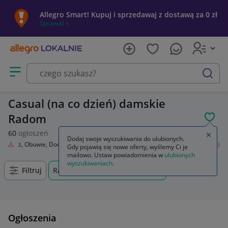
Allegro Smart! Kupuj i sprzedawaj z dostawą za 0 zł
Sprawdź »
Otwórz menu z kategoriami
szukaj
Casual (na co dzień) damskie
Radom
POL
60
ogłoszeń
Zamkn
Dodaj swoje wyszukiwania do ulubionych.
Odzież, Obuwie, Dodatki
Odzież damska
Spodnie
Casual (na co dzień)
Gdy pojawią się nowe oferty, wyślemy Ci je
mailowo. Ustaw powiadomienia w
ulubionych
wyszukiwaniach
.
Filtruj
Radom, Mazowieckie, +0 km
Ogłoszenia