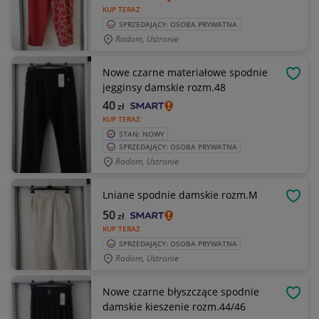
KUP TERAZ
SPRZEDAJĄCY: OSOBA PRYWATNA
Radom, Ustronie
Nowe czarne materiałowe spodnie
OBSE
jegginsy damskie rozm.48
40
zł
KUP TERAZ
STAN: NOWY
SPRZEDAJĄCY: OSOBA PRYWATNA
Radom, Ustronie
Lniane spodnie damskie rozm.M
OBSE
50
zł
KUP TERAZ
SPRZEDAJĄCY: OSOBA PRYWATNA
Radom, Ustronie
Nowe czarne błyszczące spodnie
OBSE
damskie kieszenie rozm.44/46