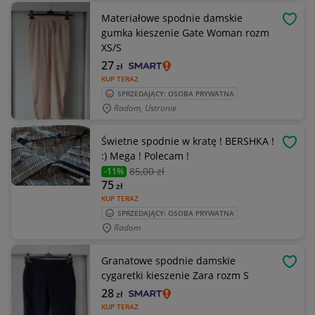
Materiałowe spodnie damskie
OBSE
gumka kieszenie Gate Woman rozm
XS/S
27
zł
KUP TERAZ
SPRZEDAJĄCY: OSOBA PRYWATNA
Radom, Ustronie
Świetne spodnie w kratę ! BERSHKA !
OBSE
:) Mega ! Polecam !
85
,00 zł
-11%
75
zł
KUP TERAZ
SPRZEDAJĄCY: OSOBA PRYWATNA
Radom
Granatowe spodnie damskie
OBSE
cygaretki kieszenie Zara rozm S
28
zł
KUP TERAZ