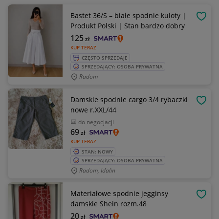
Bastet 36/S – białe spodnie kuloty |
OBSE
Produkt Polski | Stan bardzo dobry
125
zł
KUP TERAZ
CZĘSTO SPRZEDAJE
SPRZEDAJĄCY: OSOBA PRYWATNA
Radom
Damskie spodnie cargo 3/4 rybaczki
OBSE
nowe r.XXL/44
do negocjacji
69
zł
KUP TERAZ
STAN: NOWY
SPRZEDAJĄCY: OSOBA PRYWATNA
Radom, Idalin
Materiałowe spodnie jegginsy
OBSE
damskie Shein rozm.48
20
zł