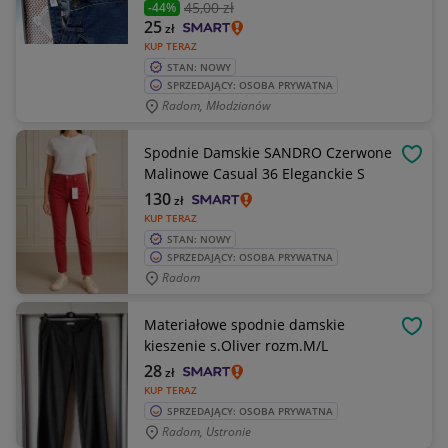
45
,00 zł
-44%
25
zł
KUP TERAZ
STAN: NOWY
SPRZEDAJĄCY: OSOBA PRYWATNA
Radom, Młodzianów
Spodnie Damskie SANDRO Czerwone
OBSE
Malinowe Casual 36 Eleganckie S
130
zł
KUP TERAZ
STAN: NOWY
SPRZEDAJĄCY: OSOBA PRYWATNA
Radom
Materiałowe spodnie damskie
OBSE
kieszenie s.Oliver rozm.M/L
28
zł
KUP TERAZ
SPRZEDAJĄCY: OSOBA PRYWATNA
Radom, Ustronie