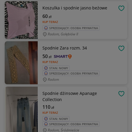
Koszulka i spodnie jasno beżowe
OBSE
60
zł
KUP TERAZ
SPRZEDAJĄCY: OSOBA PRYWATNA
Radom, Gołębiów II
Spodnie Zara rozm. 34
OBSE
50
zł
KUP TERAZ
STAN: NOWY
SPRZEDAJĄCY: OSOBA PRYWATNA
Radom
Spodnie dżinsowe Apanage
OBSE
Collection
110
zł
KUP TERAZ
STAN: NOWY
SPRZEDAJĄCY: OSOBA PRYWATNA
Radom, Śródmieście