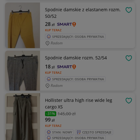
Spodnie damskie z elastanem rozm.
OBSE
50/52
28
zł
KUP TERAZ
SPRZEDAJĄCY: OSOBA PRYWATNA
Radom
Spodnie damskie rozm. 52/54
OBSE
18
zł
KUP TERAZ
SPRZEDAJĄCY: OSOBA PRYWATNA
Radom
Hollister ultra high rise wide leg
OBSE
cargo XS
145
,00 zł
-31%
99
zł
KUP TERAZ
STAN: NOWY
CZĘSTO SPRZEDAJE
SPRZEDAJĄCY: OSOBA PRYWATNA