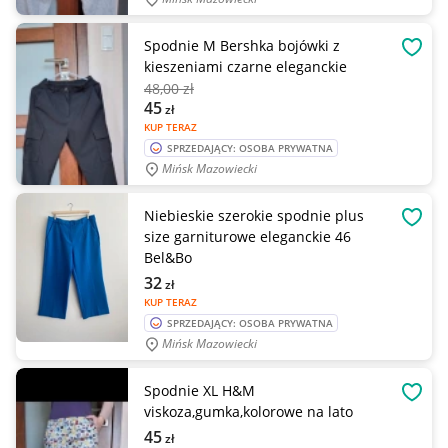
Spodnie M Bershka bojówki z
OBSE
kieszeniami czarne eleganckie
48
,00 zł
45
zł
KUP TERAZ
SPRZEDAJĄCY: OSOBA PRYWATNA
Mińsk Mazowiecki
Niebieskie szerokie spodnie plus
OBSE
size garniturowe eleganckie 46
Bel&Bo
32
zł
KUP TERAZ
SPRZEDAJĄCY: OSOBA PRYWATNA
Mińsk Mazowiecki
Spodnie XL H&M
OBSE
viskoza,gumka,kolorowe na lato
45
zł