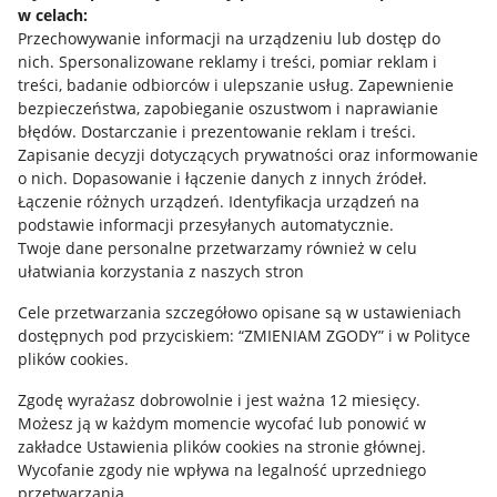
w celach:
Allegro Gadane dla sprzedających
Przechowywanie informacji na urządzeniu lub dostęp do
Allegro Gadane dla kupujących
nich
.
Spersonalizowane reklamy i treści, pomiar reklam i
treści, badanie odbiorców i ulepszanie usług
.
Zapewnienie
Mapa miejscowości
bezpieczeństwa, zapobieganie oszustwom i naprawianie
błędów
.
Dostarczanie i prezentowanie reklam i treści
.
Informacje prawne
Zapisanie decyzji dotyczących prywatności oraz informowanie
o nich
.
Dopasowanie i łączenie danych z innych źródeł
.
Regulamin
Łączenie różnych urządzeń
.
Identyfikacja urządzeń na
podstawie informacji przesyłanych automatycznie
.
Polityka plików "cookies"
Twoje dane personalne przetwarzamy również w celu
ułatwiania korzystania z naszych stron
Ustawienia plików "cookies"
Cele przetwarzania szczegółowo opisane są w ustawieniach
Udostępnianie lokalizacji
dostępnych pod przyciskiem: “ZMIENIAM ZGODY” i w Polityce
Informacje dla Aktu o Usługach Cyfrowych
plików cookies.
Zgodę wyrażasz dobrowolnie i jest ważna 12 miesięcy.
Pobierz aplikację
Możesz ją w każdym momencie wycofać lub ponowić w
zakładce
Ustawienia plików cookies
na stronie głównej.
Wycofanie zgody nie wpływa na legalność uprzedniego
przetwarzania.