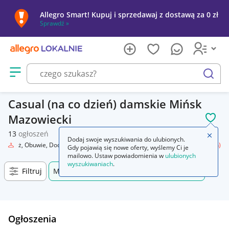
Allegro Smart! Kupuj i sprzedawaj z dostawą za 0 zł
Sprawdź »
Otwórz menu z kategoriami
szukaj
Casual (na co dzień) damskie Mińsk
Mazowiecki
POL
13
ogłoszeń
Zamkn
Dodaj swoje wyszukiwania do ulubionych.
Odzież, Obuwie, Dodatki
Odzież damska
Spodnie
Casual (na co dzień)
Gdy pojawią się nowe oferty, wyślemy Ci je
mailowo. Ustaw powiadomienia w
ulubionych
wyszukiwaniach
.
Filtruj
Mińsk Mazowiecki, Mazowieckie, +0 km
Ogłoszenia