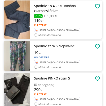
Spodnie 18 46 3XL Boohoo
OBSE
czarna"skórka"
135
,00 zł
-18%
110
zł
KUP TERAZ
SPRZEDAJĄCY: OSOBA PRYWATNA
Mińsk Mazowiecki
Spodnie zara S tropikalne
OBSE
19
zł
OGŁOSZENIE
SPRZEDAJĄCY: OSOBA PRYWATNA
Mińsk Mazowiecki
Spodnie PINKO rozm S
OBSE
do negocjacji
290
zł
KUP TERAZ
SPRZEDAJĄCY: OSOBA PRYWATNA
Mińsk Mazowiecki