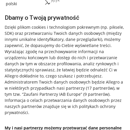
język
Dbamy o Twoją prywatność
Dzięki plikom cookies i technologiom pokrewnym
(np. piksele,
SDK)
oraz przetwarzaniu Twoich danych osobowych
(między
innymi unikalne identyfikatory, dane przeglądarki)
, możemy
zapewnić, że dopasujemy do Ciebie wyświetlane treści.
Wyrażając zgodę na przechowywanie informacji na
urządzeniu końcowym lub dostęp do nich i przetwarzanie
danych (w tym w obszarze profilowania, analiz rynkowych i
statystycznych) sprawiasz, że łatwiej będzie odnaleźć Ci w
Allegro dokładnie to, czego szukasz i potrzebujesz.
Administratorem Twoich danych osobowych będzie Allegro a
w niektórych przypadkach nasi partnerzy (
17
partnerów
), w
tym tzw. “Zaufani Partnerzy IAB Europe” (
9
partnerów
).
Przydatne informacje
Informacja o celach przetwarzania danych osobowych przez
naszych partnerów znajduje się w ich politykach ochrony
prywatności.
Jak to działa
Napisz do nas
My i nasi partnerzy możemy przetwarzać dane personalne