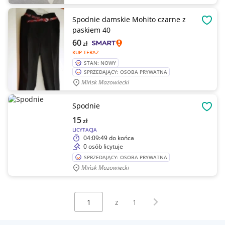
Spodnie damskie Mohito czarne z
OBSE
paskiem 40
60
zł
KUP TERAZ
STAN: NOWY
SPRZEDAJĄCY: OSOBA PRYWATNA
Mińsk Mazowiecki
Spodnie
OBSE
15
zł
LICYTACJA
04:09:49
do końca
0 osób licytuje
SPRZEDAJĄCY: OSOBA PRYWATNA
Mińsk Mazowiecki
Wybierz stronę:
Następna strona
z
1