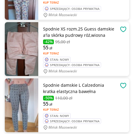
KUP TERAZ
SPRZEDAJĄCY: OSOBA PRYWATNA
Mińsk Mazowiecki
Spodnie XS rozm.25 Guess damskie
OBSE
a'la skórka pudrowy róż,wiosna
95
,00 zł
-42%
55
zł
KUP TERAZ
STAN: NOWY
SPRZEDAJĄCY: OSOBA PRYWATNA
Mińsk Mazowiecki
Spodnie damskie L Calzedonia
OBSE
kratka elastyczna bawełna
110
,00 zł
-50%
55
zł
KUP TERAZ
STAN: NOWY
SPRZEDAJĄCY: OSOBA PRYWATNA
Mińsk Mazowiecki