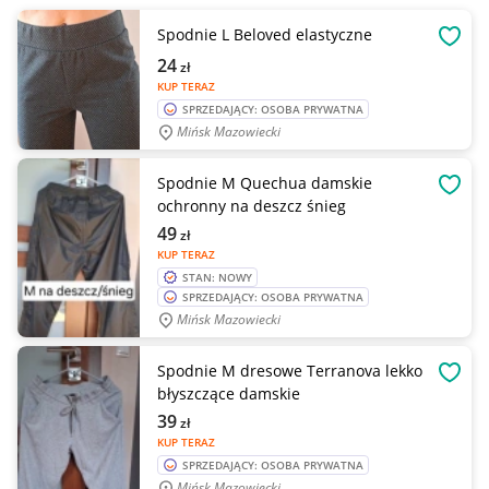
Spodnie L Beloved elastyczne
OBSE
24
zł
KUP TERAZ
SPRZEDAJĄCY: OSOBA PRYWATNA
Mińsk Mazowiecki
Spodnie M Quechua damskie
OBSE
ochronny na deszcz śnieg
49
zł
KUP TERAZ
STAN: NOWY
SPRZEDAJĄCY: OSOBA PRYWATNA
Mińsk Mazowiecki
Spodnie M dresowe Terranova lekko
OBSE
błyszczące damskie
39
zł
KUP TERAZ
SPRZEDAJĄCY: OSOBA PRYWATNA
Mińsk Mazowiecki