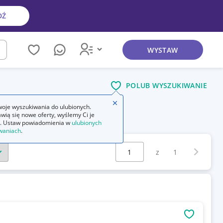
DŹ
WYSTAW
kaj
POLUB WYSZUKIWANIE
Zamknij wskazówkę
oje wyszukiwania do ulubionych.
wią się nowe oferty, wyślemy Ci je
. Ustaw powiadomienia w
ulubionych
waniach
.
Wybierz stronę:
Następna 
z
1
OBSERWU