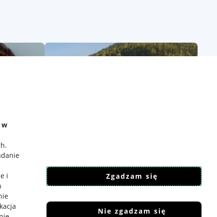
e w
ch
.
adanie
e i
Zgadzam się
h
nie
ikacja
Nie zgadzam się
nie
.