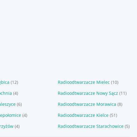
ębica
(12)
Radioodtwarzacze Mielec
(10)
ochnia
(4)
Radioodtwarzacze Nowy Sącz
(11)
leszyce
(6)
Radioodtwarzacze Morawica
(8)
iepołomice
(4)
Radioodtwarzacze Kielce
(51)
rzyżów
(4)
Radioodtwarzacze Starachowice
(5)