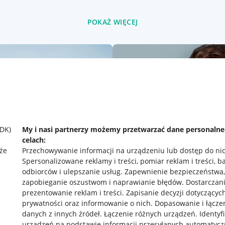
POKAŻ WIĘCEJ
SDK)
My i nasi partnerzy możemy przetwarzać dane personaln
celach:
że
Przechowywanie informacji na urządzeniu lub dostęp do ni
Spersonalizowane reklamy i treści, pomiar reklam i treści, b
odbiorców i ulepszanie usług
.
Zapewnienie bezpieczeństwa,
zapobieganie oszustwom i naprawianie błędów
.
Dostarczani
prezentowanie reklam i treści
.
Zapisanie decyzji dotyczącyc
prywatności oraz informowanie o nich
.
Dopasowanie i łącze
danych z innych źródeł
.
Łączenie różnych urządzeń
.
Identyf
rawne
Pobierz aplikację
urządzeń na podstawie informacji przesyłanych automatycz