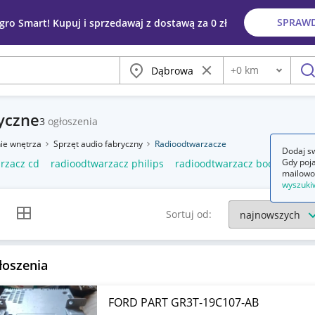
SPRAW
egro Smart! Kupuj i sprzedawaj z dostawą za 0 zł
Miasto
Wyczyść frazę
+
0
km
Odległość
szu
yczne
3
ogłoszenia
ie wnętrza
Sprzęt audio fabryczny
Radioodtwarzacze
Dodaj sw
Gdy poja
rzacz cd
radioodtwarzacz philips
radioodtwarzacz boombox
mailowo
wyszuki
k listy
Widok siatki
Sortuj od:
łoszenia
FORD PART GR3T-19C107-AB