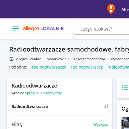
All
Otwórz menu z kategoriami
Radioodtwarzacze samochodowe, fabr
Allegro Lokalnie
Motoryzacja
Części samochodowe
Wyposażen
Podobne:
radioodtwarzacze
radioodtwarzacz
radioodtwa
Radioodtwarzacze
Wido
wróć do
Sprzęt audio fabryczny
Radioodtwarzacze
3
Og
Filtry
Wyczyść