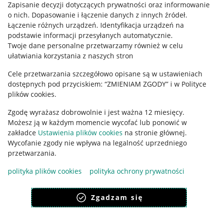
Informacje prawne
Zapisanie decyzji dotyczących prywatności oraz informowanie
o nich
.
Dopasowanie i łączenie danych z innych źródeł
.
Regulamin
Łączenie różnych urządzeń
.
Identyfikacja urządzeń na
podstawie informacji przesyłanych automatycznie
.
Polityka plików "cookies"
Twoje dane personalne przetwarzamy również w celu
ułatwiania korzystania z naszych stron
Ustawienia plików "cookies"
Cele przetwarzania szczegółowo opisane są w ustawieniach
Udostępnianie lokalizacji
dostępnych pod przyciskiem: “ZMIENIAM ZGODY” i w Polityce
Informacje dla Aktu o Usługach Cyfrowych
plików cookies.
Zgodę wyrażasz dobrowolnie i jest ważna 12 miesięcy.
Pobierz aplikację
Możesz ją w każdym momencie wycofać lub ponowić w
zakładce
Ustawienia plików cookies
na stronie głównej.
Wycofanie zgody nie wpływa na legalność uprzedniego
przetwarzania.
polityka plików cookies
polityka ochrony prywatności
Zgadzam się