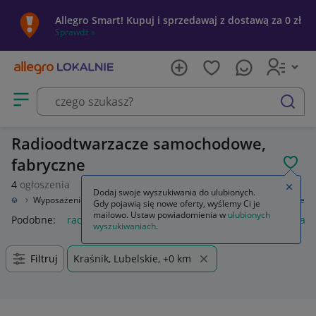
Allegro Smart! Kupuj i sprzedawaj z dostawą za 0 zł
Sprawdź »
Otwórz menu z kategoriami
szukaj
Radioodtwarzacze samochodowe,
fabryczne
POL
4
ogłoszenia
Zamkn
Dodaj swoje wyszukiwania do ulubionych.
odowe
Wyposażenie wnętrza
Sprzęt audio fabryczny
Radioodtwarzacze
Gdy pojawią się nowe oferty, wyślemy Ci je
mailowo. Ustaw powiadomienia w
ulubionych
Podobne:
radioodtwarzacze
radioodtwarzacz
radioodtwarz
wyszukiwaniach
.
Filtruj
Kraśnik, Lubelskie, +0 km