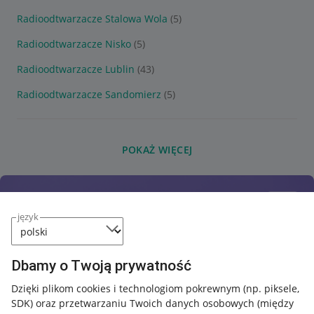
Radioodtwarzacze Stalowa Wola
(5)
Radioodtwarzacze Nisko
(5)
Radioodtwarzacze Lublin
(43)
Radioodtwarzacze Sandomierz
(5)
POKAŻ WIĘCEJ
język
Dbamy o Twoją prywatność
Dzięki plikom cookies i technologiom pokrewnym
(np. piksele,
SDK)
oraz przetwarzaniu Twoich danych osobowych
(między