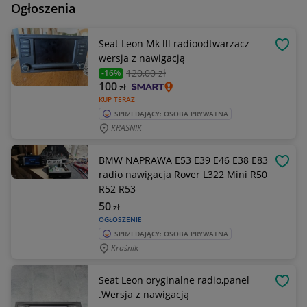
Ogłoszenia
Seat Leon Mk lll radioodtwarzacz
OBSE
wersja z nawigacją
120
,00 zł
-16%
100
zł
KUP TERAZ
SPRZEDAJĄCY: OSOBA PRYWATNA
KRASNIK
BMW NAPRAWA E53 E39 E46 E38 E83
OBSE
radio nawigacja Rover L322 Mini R50
R52 R53
50
zł
OGŁOSZENIE
SPRZEDAJĄCY: OSOBA PRYWATNA
Kraśnik
Seat Leon oryginalne radio,panel
OBSE
.Wersja z nawigacją