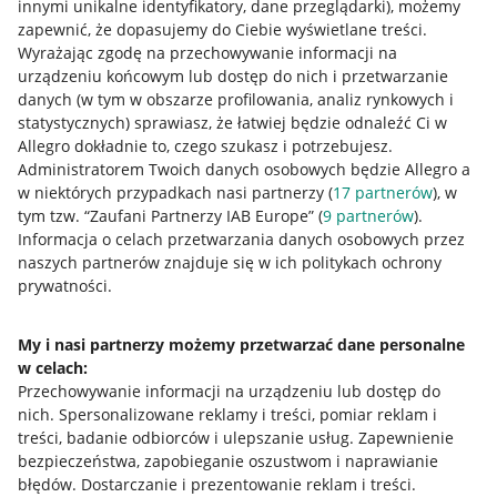
innymi unikalne identyfikatory, dane przeglądarki)
, możemy
zapewnić, że dopasujemy do Ciebie wyświetlane treści.
Wyrażając zgodę na przechowywanie informacji na
urządzeniu końcowym lub dostęp do nich i przetwarzanie
danych (w tym w obszarze profilowania, analiz rynkowych i
statystycznych) sprawiasz, że łatwiej będzie odnaleźć Ci w
Allegro dokładnie to, czego szukasz i potrzebujesz.
Administratorem Twoich danych osobowych będzie Allegro a
w niektórych przypadkach nasi partnerzy (
17
partnerów
), w
tym tzw. “Zaufani Partnerzy IAB Europe” (
9
partnerów
).
Przydatne informacje
Informacja o celach przetwarzania danych osobowych przez
naszych partnerów znajduje się w ich politykach ochrony
prywatności.
Jak to działa
Napisz do nas
My i nasi partnerzy możemy przetwarzać dane personalne
w celach:
Allegro Gadane dla sprzedających
Przechowywanie informacji na urządzeniu lub dostęp do
Allegro Gadane dla kupujących
nich
.
Spersonalizowane reklamy i treści, pomiar reklam i
treści, badanie odbiorców i ulepszanie usług
.
Zapewnienie
Mapa miejscowości
bezpieczeństwa, zapobieganie oszustwom i naprawianie
błędów
.
Dostarczanie i prezentowanie reklam i treści
.