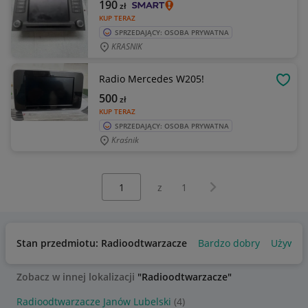
190
zł
KUP TERAZ
SPRZEDAJĄCY: OSOBA PRYWATNA
KRASNIK
Radio Mercedes W205!
OBSE
500
zł
KUP TERAZ
SPRZEDAJĄCY: OSOBA PRYWATNA
Kraśnik
Wybierz stronę:
Następna strona
z
1
Stan przedmiotu: Radioodtwarzacze
Bardzo dobry
Używan
Zobacz w innej lokalizacji
"Radioodtwarzacze"
Radioodtwarzacze Janów Lubelski
(4)