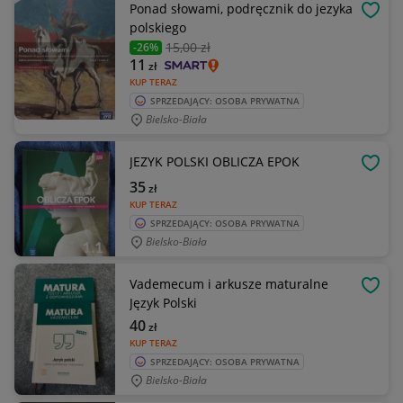
Ponad słowami, podręcznik do jezyka
OBSE
polskiego
15
,00 zł
-26%
11
zł
KUP TERAZ
SPRZEDAJĄCY: OSOBA PRYWATNA
Bielsko-Biała
JEZYK POLSKI OBLICZA EPOK
OBSE
35
zł
KUP TERAZ
SPRZEDAJĄCY: OSOBA PRYWATNA
Bielsko-Biała
Vademecum i arkusze maturalne
OBSE
Język Polski
40
zł
KUP TERAZ
SPRZEDAJĄCY: OSOBA PRYWATNA
Bielsko-Biała