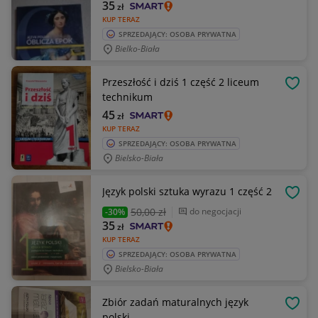
35
zł
KUP TERAZ
SPRZEDAJĄCY: OSOBA PRYWATNA
Bielko-Biała
Przeszłość i dziś 1 część 2 liceum
OBSE
technikum
45
zł
KUP TERAZ
SPRZEDAJĄCY: OSOBA PRYWATNA
Bielsko-Biała
Język polski sztuka wyrazu 1 część 2
OBSE
50
,00 zł
do negocjacji
-30%
35
zł
KUP TERAZ
SPRZEDAJĄCY: OSOBA PRYWATNA
Bielsko-Biała
Zbiór zadań maturalnych język
OBSE
polski