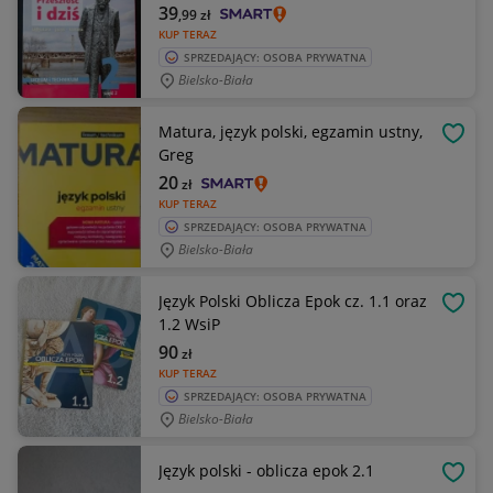
39
,99
zł
KUP TERAZ
SPRZEDAJĄCY: OSOBA PRYWATNA
Bielsko-Biała
Matura, język polski, egzamin ustny,
OBSE
Greg
20
zł
KUP TERAZ
SPRZEDAJĄCY: OSOBA PRYWATNA
Bielsko-Biała
Język Polski Oblicza Epok cz. 1.1 oraz
OBSE
1.2 WsiP
90
zł
KUP TERAZ
SPRZEDAJĄCY: OSOBA PRYWATNA
Bielsko-Biała
Język polski - oblicza epok 2.1
OBSE