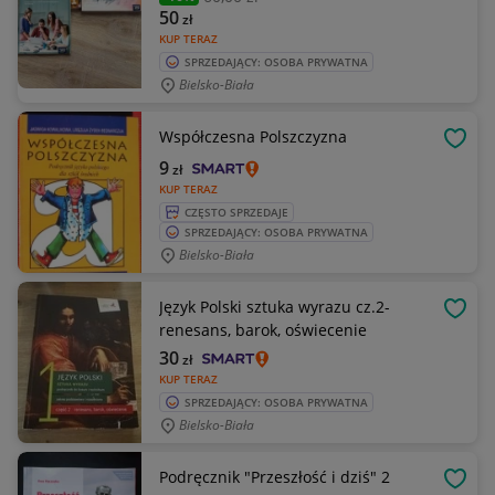
50
zł
KUP TERAZ
SPRZEDAJĄCY: OSOBA PRYWATNA
Bielsko-Biała
Współczesna Polszczyzna
OBSE
9
zł
KUP TERAZ
CZĘSTO SPRZEDAJE
SPRZEDAJĄCY: OSOBA PRYWATNA
Bielsko-Biała
Język Polski sztuka wyrazu cz.2-
OBSE
renesans, barok, oświecenie
30
zł
KUP TERAZ
SPRZEDAJĄCY: OSOBA PRYWATNA
Bielsko-Biała
Podręcznik "Przeszłość i dziś" 2
OBSE