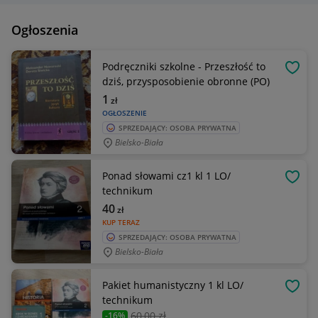
Ogłoszenia
Podręczniki szkolne - Przeszłość to
OBSE
dziś, przysposobienie obronne (PO)
1
zł
OGŁOSZENIE
SPRZEDAJĄCY: OSOBA PRYWATNA
Bielsko-Biała
Ponad słowami cz1 kl 1 LO/
OBSE
technikum
40
zł
KUP TERAZ
SPRZEDAJĄCY: OSOBA PRYWATNA
Bielsko-Biała
Pakiet humanistyczny 1 kl LO/
OBSE
technikum
60
,00 zł
-16%