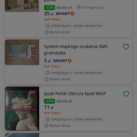
40
,00 zł
do negocjacji
-12%
35
zł
KUP TERAZ
SPRZEDAJĄCY: OSOBA PRYWATNA
Bielsko-Biała
System mądrego szukania SMS
OBSE
gramatyka
5
zł
KUP TERAZ
SPRZEDAJĄCY: OSOBA PRYWATNA
Bielsko-Biała
Język Polski Oblicza Epok WSiP
OBSE
28
,00 zł
-60%
11
zł
KUP TERAZ
SPRZEDAJĄCY: OSOBA PRYWATNA
Bielsko-Biała