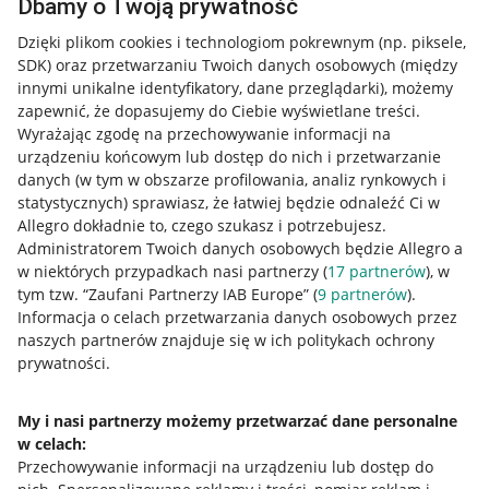
Dbamy o Twoją prywatność
Dzięki plikom cookies i technologiom pokrewnym
(np. piksele,
SDK)
oraz przetwarzaniu Twoich danych osobowych
(między
innymi unikalne identyfikatory, dane przeglądarki)
, możemy
zapewnić, że dopasujemy do Ciebie wyświetlane treści.
Wyrażając zgodę na przechowywanie informacji na
urządzeniu końcowym lub dostęp do nich i przetwarzanie
danych (w tym w obszarze profilowania, analiz rynkowych i
statystycznych) sprawiasz, że łatwiej będzie odnaleźć Ci w
Allegro dokładnie to, czego szukasz i potrzebujesz.
Administratorem Twoich danych osobowych będzie Allegro a
w niektórych przypadkach nasi partnerzy (
17
partnerów
), w
tym tzw. “Zaufani Partnerzy IAB Europe” (
9
partnerów
).
Przydatne informacje
Informacja o celach przetwarzania danych osobowych przez
naszych partnerów znajduje się w ich politykach ochrony
prywatności.
Jak to działa
Napisz do nas
My i nasi partnerzy możemy przetwarzać dane personalne
w celach:
Allegro Gadane dla sprzedających
Przechowywanie informacji na urządzeniu lub dostęp do
Allegro Gadane dla kupujących