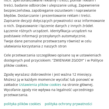
nich
.
Spersonalizowane reklamy i treści, pomiar reklam i
treści, badanie odbiorców i ulepszanie usług
.
Zapewnienie
Mapa miejscowości
bezpieczeństwa, zapobieganie oszustwom i naprawianie
błędów
.
Dostarczanie i prezentowanie reklam i treści
.
Informacje prawne
Zapisanie decyzji dotyczących prywatności oraz informowanie
o nich
.
Dopasowanie i łączenie danych z innych źródeł
.
Regulamin
Łączenie różnych urządzeń
.
Identyfikacja urządzeń na
podstawie informacji przesyłanych automatycznie
.
Polityka plików "cookies"
Twoje dane personalne przetwarzamy również w celu
ułatwiania korzystania z naszych stron
Ustawienia plików "cookies"
Cele przetwarzania szczegółowo opisane są w ustawieniach
Udostępnianie lokalizacji
dostępnych pod przyciskiem: “ZMIENIAM ZGODY” i w Polityce
Informacje dla Aktu o Usługach Cyfrowych
plików cookies.
Zgodę wyrażasz dobrowolnie i jest ważna 12 miesięcy.
Pobierz aplikację
Możesz ją w każdym momencie wycofać lub ponowić w
zakładce
Ustawienia plików cookies
na stronie głównej.
Wycofanie zgody nie wpływa na legalność uprzedniego
przetwarzania.
polityka plików cookies
polityka ochrony prywatności