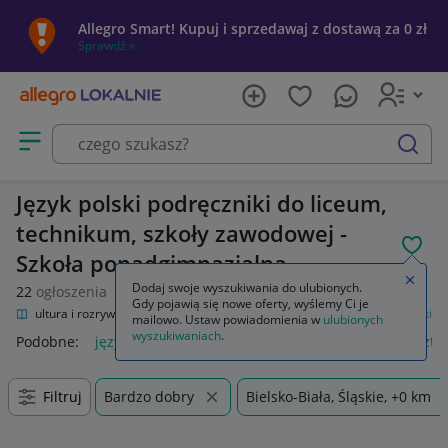
Allegro Smart! Kupuj i sprzedawaj z dostawą za 0 zł
Sprawdź »
Otwórz menu z kategoriami
szukaj
Język polski podręczniki do liceum,
technikum, szkoły zawodowej -
POL
Szkoła ponadgimnazjalna
Zamkn
Dodaj swoje wyszukiwania do ulubionych.
22
ogłoszenia
Gdy pojawią się nowe oferty, wyślemy Ci je
nie
Kultura i rozrywka
Podręczniki szkolne
Szkoła średnia
Język polski
mailowo. Ustaw powiadomienia w
ulubionych
wyszukiwaniach
.
Podobne:
język polski
zeszyt język polski
język polski 1 szt
Filtruj
Bardzo dobry
Bielsko-Biała, Śląskie, +0 km