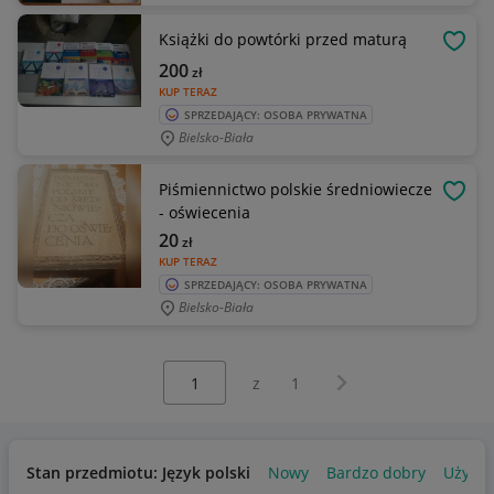
Książki do powtórki przed maturą
OBSE
200
zł
KUP TERAZ
SPRZEDAJĄCY: OSOBA PRYWATNA
Bielsko-Biała
Piśmiennictwo polskie średniowiecze
OBSE
- oświecenia
20
zł
KUP TERAZ
SPRZEDAJĄCY: OSOBA PRYWATNA
Bielsko-Biała
Wybierz stronę:
Następna strona
z
1
Stan przedmiotu: Język polski
Nowy
Bardzo dobry
Używa