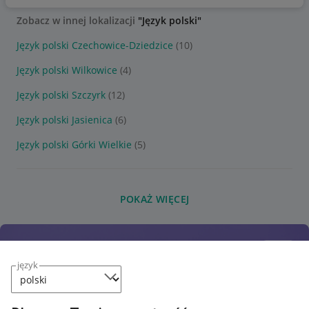
Zobacz w innej lokalizacji
"Język polski"
Język polski Czechowice-Dziedzice
(10)
Język polski Wilkowice
(4)
Język polski Szczyrk
(12)
Język polski Jasienica
(6)
Język polski Górki Wielkie
(5)
POKAŻ WIĘCEJ
język