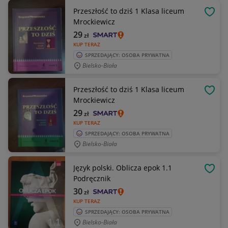
Przeszłość to dziś 1 Klasa liceum
OBSE
Mrockiewicz
29
zł
KUP TERAZ
SPRZEDAJĄCY: OSOBA PRYWATNA
Bielsko-Biała
Przeszłość to dziś 1 Klasa liceum
OBSE
Mrockiewicz
29
zł
KUP TERAZ
SPRZEDAJĄCY: OSOBA PRYWATNA
Bielsko-Biała
Język polski. Oblicza epok 1.1
OBSE
Podręcznik
30
zł
KUP TERAZ
SPRZEDAJĄCY: OSOBA PRYWATNA
Bielsko-Biała