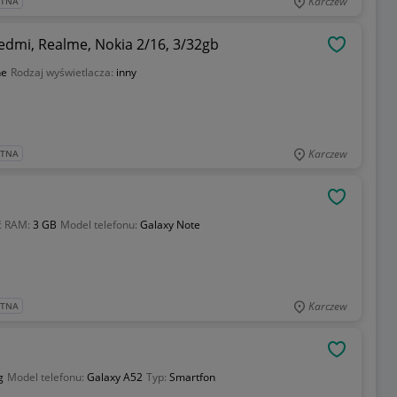
Karczew
ATNA
dmi, Realme, Nokia 2/16, 3/32gb
OBSERWU
ne
Rodzaj wyświetlacza:
inny
Karczew
ATNA
OBSERWU
ć RAM:
3 GB
Model telefonu:
Galaxy Note
Karczew
ATNA
OBSERWU
g
Model telefonu:
Galaxy A52
Typ:
Smartfon