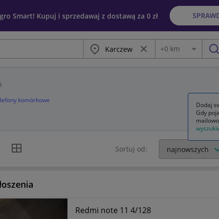
SPRAW
egro Smart! Kupuj i sprzedawaj z dostawą za 0 zł
Miasto
Wyczyść frazę
+
0
km
Odległość
szu
ń
elefony komórkowe
Dodaj sw
Gdy poja
mailowo
wyszuki
k listy
Widok siatki
Sortuj od:
łoszenia
Redmi note 11 4/128