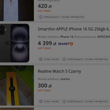
do negocjacji
420
zł
KUP TERAZ
SPRZEDAJĄCY: OSOBA PRYWATNA
Smartfon APPLE iPhone 16 5G 256gb 6.
Model telefonu:
iPhone 16
Kod producenta:
MYEE3H
4 399
zł
KUP TERAZ
STAN: NOWY
SPRZEDAJĄCY: OSOBA PRYWATNA
Realme Watch S Czarny
Marka telefonu:
realme
300
zł
KUP TERAZ
STAN: NOWY
SPRZEDAJĄCY: OSOBA PRYWATNA