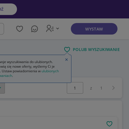
DŹ
WYSTAW
kaj
POLUB WYSZUKIWANIE
Zamknij wskazówkę
oje wyszukiwania do ulubionych.
wią się nowe oferty, wyślemy Ci je
. Ustaw powiadomienia w
ulubionych
waniach
.
Wybierz stronę:
Następna 
z
1
OBSERWU