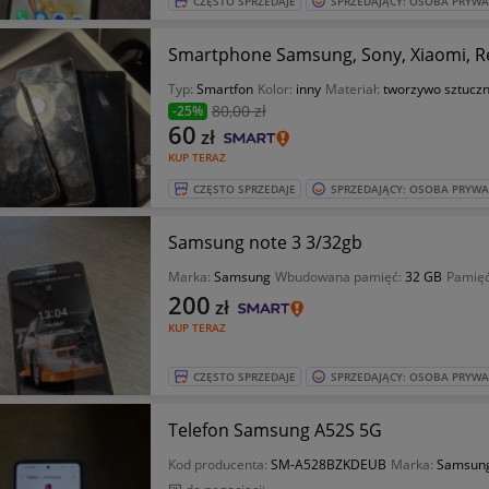
CZĘSTO SPRZEDAJE
SPRZEDAJĄCY: OSOBA PRYW
Smartphone Samsung, Sony, Xiaomi, Re
Typ:
Smartfon
Kolor:
inny
Materiał:
tworzywo sztucz
80
,00 zł
-25%
60
zł
KUP TERAZ
CZĘSTO SPRZEDAJE
SPRZEDAJĄCY: OSOBA PRYW
Samsung note 3 3/32gb
Marka:
Samsung
Wbudowana pamięć:
32 GB
Pamię
200
zł
KUP TERAZ
CZĘSTO SPRZEDAJE
SPRZEDAJĄCY: OSOBA PRYW
Telefon Samsung A52S 5G
Kod producenta:
SM-A528BZKDEUB
Marka:
Samsun