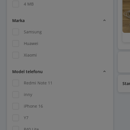
4 MB
Marka
Samsung
Huawei
Xiaomi
Model telefonu
Redmi Note 11
Sta
inny
iPhone 16
Y7
P40 Lite