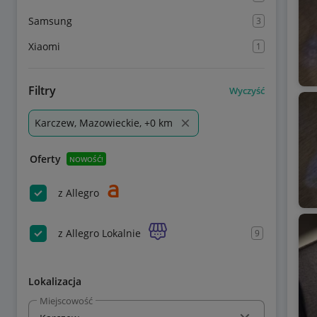
Samsung
3
Xiaomi
1
Filtry
Wyczyść
Karczew, Mazowieckie, +0 km
Oferty
NOWOŚĆ!
z Allegro
z Allegro Lokalnie
9
Lokalizacja
Miejscowość