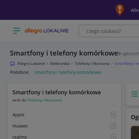
All
Otwórz menu z kategoriami
Smartfony i telefony komórkowe
9
ogłosze
Allegro Lokalnie
Elektronika
Telefony i Akcesoria
Smartfony i t
Podobne:
smartfony i telefony komórkowe
Smartfony i telefony komórkowe
Wido
wróć do
Telefony i Akcesoria
Apple
1
Og
Huawei
3
realme
1