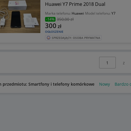
Huawei Y7 Prime 2018 Dual
Marka telefonu:
Huawei
Model telefonu:
Y7
350
,00 zł
-14%
300
zł
OGŁOSZENIE
SPRZEDAJĄCY: OSOBA PRYWATNA
Wybierz stronę:
n przedmiotu: Smartfony i telefony komórkowe
Nowy
Bardzo 