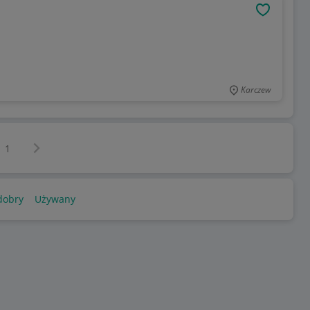
OBSERWU
Karczew
Następna strona
z
1
dobry
Używany