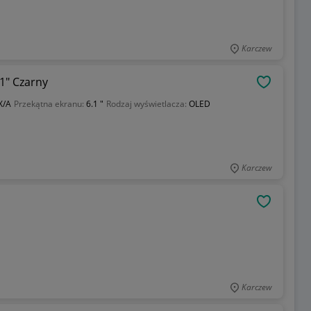
Karczew
1" Czarny
OBSERWU
X/A
Przekątna ekranu:
6.1 "
Rodzaj wyświetlacza:
OLED
Karczew
OBSERWU
Karczew