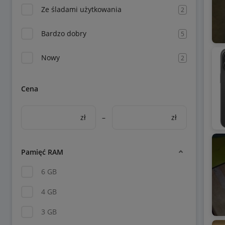
Ze śladami użytkowania
2
Bardzo dobry
5
Nowy
2
Cena
zł
–
zł
Pamięć RAM
6 GB
4 GB
3 GB