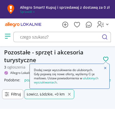
Allegro Smart! Kupuj i sprzedawaj z dostawą za 0 zł
Sprawdź »
Otwórz menu z kategoriami
szukaj
Pozostałe - sprzęt i akcesoria
turystyczne
POL
3
ogłoszenia
Zamkn
Dodaj swoje wyszukiwania do ulubionych.
Allegro Lokalnie
Sport i turystyka
Turystyka
Pozostałe
Gdy pojawią się nowe oferty, wyślemy Ci je
mailowo. Ustaw powiadomienia w
ulubionych
Podobne:
pozostałe
łóżka pozostałe
pozostałe miasta i regi
wyszukiwaniach
.
Filtruj
Łowicz, Łódzkie, +0 km