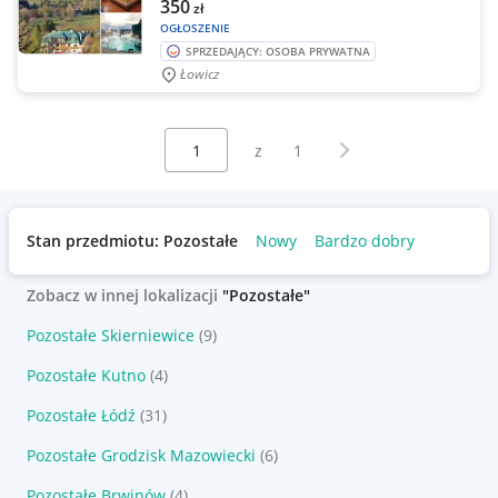
350
zł
OGŁOSZENIE
SPRZEDAJĄCY: OSOBA PRYWATNA
Łowicz
Wybierz stronę:
Następna strona
z
1
Stan przedmiotu: Pozostałe
Nowy
Bardzo dobry
Zobacz w innej lokalizacji
"Pozostałe"
Pozostałe Skierniewice
(9)
Pozostałe Kutno
(4)
Pozostałe Łódź
(31)
Pozostałe Grodzisk Mazowiecki
(6)
Pozostałe Brwinów
(4)