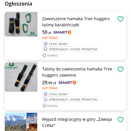
Ogłoszenia
Zawieszenie hamaka Tree huggers
OBSE
taśmy karabińczyki
59
zł
KUP TERAZ
STAN: NOWY
SPRZEDAJĄCY: OSOBA PRYWATNA
Łowicz
Taśmy do zawieszenia hamaka Tree
OBSE
huggers zawiesie
29
,99
zł
KUP TERAZ
STAN: NOWY
SPRZEDAJĄCY: OSOBA PRYWATNA
Łowicz
Wyjazd integracyjny w góry ,,Zawoja
OBSE
Czeka''