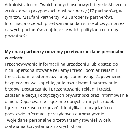
Administratorem Twoich danych osobowych będzie Allegro a
w niektórych przypadkach nasi partnerzy (
17
partnerów
), w
tym tzw. “Zaufani Partnerzy IAB Europe” (
9
partnerów
).
Przydatne informacje
Informacja o celach przetwarzania danych osobowych przez
naszych partnerów znajduje się w ich politykach ochrony
prywatności.
Jak to działa
Napisz do nas
My i nasi partnerzy możemy przetwarzać dane personalne
w celach:
Allegro Gadane dla sprzedających
Przechowywanie informacji na urządzeniu lub dostęp do
Allegro Gadane dla kupujących
nich
.
Spersonalizowane reklamy i treści, pomiar reklam i
treści, badanie odbiorców i ulepszanie usług
.
Zapewnienie
Mapa miejscowości
bezpieczeństwa, zapobieganie oszustwom i naprawianie
błędów
.
Dostarczanie i prezentowanie reklam i treści
.
Informacje prawne
Zapisanie decyzji dotyczących prywatności oraz informowanie
o nich
.
Dopasowanie i łączenie danych z innych źródeł
.
Regulamin
Łączenie różnych urządzeń
.
Identyfikacja urządzeń na
podstawie informacji przesyłanych automatycznie
.
Polityka plików "cookies"
Twoje dane personalne przetwarzamy również w celu
ułatwiania korzystania z naszych stron
Ustawienia plików "cookies"