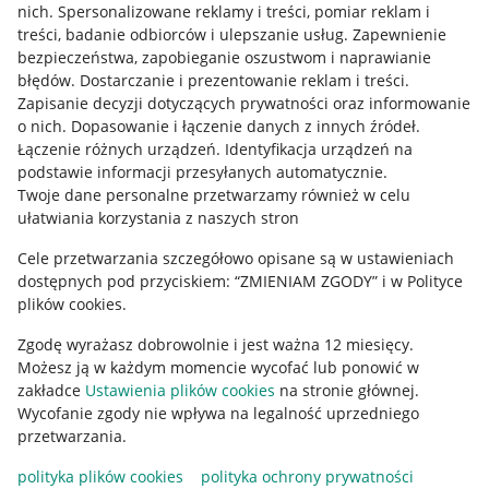
Allegro Gadane dla kupujących
nich
.
Spersonalizowane reklamy i treści, pomiar reklam i
treści, badanie odbiorców i ulepszanie usług
.
Zapewnienie
Mapa miejscowości
bezpieczeństwa, zapobieganie oszustwom i naprawianie
błędów
.
Dostarczanie i prezentowanie reklam i treści
.
Informacje prawne
Zapisanie decyzji dotyczących prywatności oraz informowanie
o nich
.
Dopasowanie i łączenie danych z innych źródeł
.
Regulamin
Łączenie różnych urządzeń
.
Identyfikacja urządzeń na
podstawie informacji przesyłanych automatycznie
.
Polityka plików "cookies"
Twoje dane personalne przetwarzamy również w celu
ułatwiania korzystania z naszych stron
Ustawienia plików "cookies"
Cele przetwarzania szczegółowo opisane są w ustawieniach
Udostępnianie lokalizacji
dostępnych pod przyciskiem: “ZMIENIAM ZGODY” i w Polityce
Informacje dla Aktu o Usługach Cyfrowych
plików cookies.
Zgodę wyrażasz dobrowolnie i jest ważna 12 miesięcy.
Pobierz aplikację
Możesz ją w każdym momencie wycofać lub ponowić w
zakładce
Ustawienia plików cookies
na stronie głównej.
Wycofanie zgody nie wpływa na legalność uprzedniego
przetwarzania.
polityka plików cookies
polityka ochrony prywatności