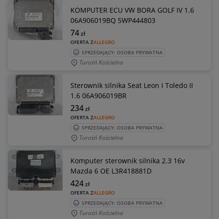
KOMPUTER ECU VW BORA GOLF IV 1.6
06A906019BQ 5WP444803
74
zł
OFERTA Z
ALLEGRO
SPRZEDAJĄCY: OSOBA PRYWATNA
Turośń Kościelna
Sterownik silnika Seat Leon I Toledo II
1.6 06A906019BR
234
zł
OFERTA Z
ALLEGRO
SPRZEDAJĄCY: OSOBA PRYWATNA
Turośń Kościelna
Komputer sterownik silnika 2.3 16v
Mazda 6 OE L3R418881D
424
zł
OFERTA Z
ALLEGRO
SPRZEDAJĄCY: OSOBA PRYWATNA
Turośń Kościelna