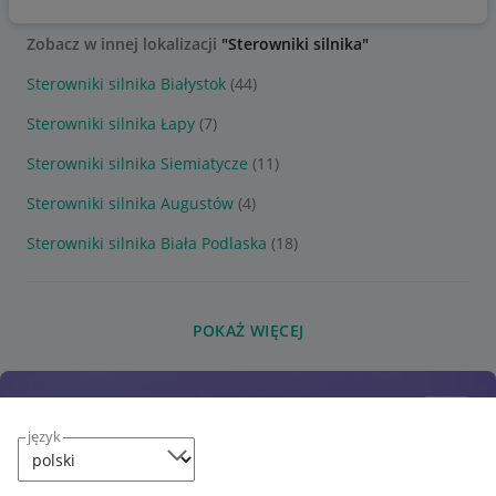
Zobacz w innej lokalizacji
"Sterowniki silnika"
Sterowniki silnika Białystok
(44)
Sterowniki silnika Łapy
(7)
Sterowniki silnika Siemiatycze
(11)
Sterowniki silnika Augustów
(4)
Sterowniki silnika Biała Podlaska
(18)
POKAŻ WIĘCEJ
język