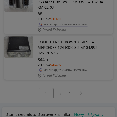
96394271 DAEWOO KALOS 1.4 16V 94
KM 02-07
88
zł
OFERTA Z
ALLEGRO
SPRZEDAJĄCY: OSOBA PRYWATNA
Turośń Kościelna
KOMPUTER STEROWNIK SILNIKA
MERCEDES 124 E320 3,2 M104.992
0261203492
844
zł
OFERTA Z
ALLEGRO
SPRZEDAJĄCY: OSOBA PRYWATNA
Turośń Kościelna
Wybierz stronę:
Następna strona
z
1
Stan przedmiotu: Sterowniki silnika
Nowy
Używany