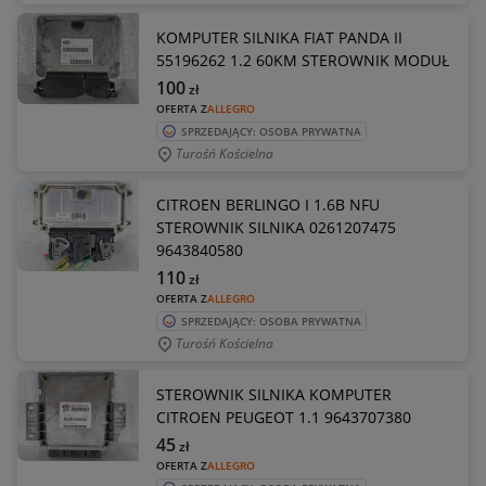
KOMPUTER SILNIKA FIAT PANDA II
55196262 1.2 60KM STEROWNIK MODUŁ
100
zł
OFERTA Z
ALLEGRO
SPRZEDAJĄCY: OSOBA PRYWATNA
Turośń Kościelna
CITROEN BERLINGO I 1.6B NFU
STEROWNIK SILNIKA 0261207475
9643840580
110
zł
OFERTA Z
ALLEGRO
SPRZEDAJĄCY: OSOBA PRYWATNA
Turośń Kościelna
STEROWNIK SILNIKA KOMPUTER
CITROEN PEUGEOT 1.1 9643707380
45
zł
OFERTA Z
ALLEGRO