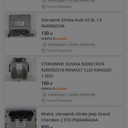
SPRZEDAJĄCY: OSOBA PRYWATNA
Turośń Kościelna
Sterownik Silnika Audi A3 8L 1.6
06A906033A
130
zł
OFERTA Z
ALLEGRO
SPRZEDAJĄCY: OSOBA PRYWATNA
Turośń Kościelna
STEROWNIK SILNIKA 8200513076
8200582518 RENAULT CLIO KANGOO
1.5DCI
160
zł
OFERTA Z
ALLEGRO
SPRZEDAJĄCY: OSOBA PRYWATNA
Turośń Kościelna
Moduł, sterownik silnika Jeep Grand
Cherokee 2.5TD P56044642AA
850
zł