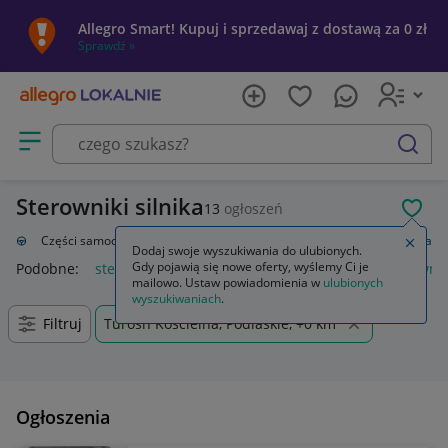
Allegro Smart! Kupuj i sprzedawaj z dostawą za 0 zł
Sprawdź »
Otwórz menu z kategoriami
szukaj
Sterowniki silnika
13
ogłoszeń
POL
zacja
Części samochodowe
Układ elektryczny, zapłon
Sterowniki silnika
Zamkn
Dodaj swoje wyszukiwania do ulubionych.
Gdy pojawią się nowe oferty, wyślemy Ci je
Podobne:
sterownik silnika
sterownik silnika bldc
sterownik
mailowo. Ustaw powiadomienia w
ulubionych
wyszukiwaniach
.
Filtruj
Turośń Kościelna, Podlaskie, +0 km
Ogłoszenia