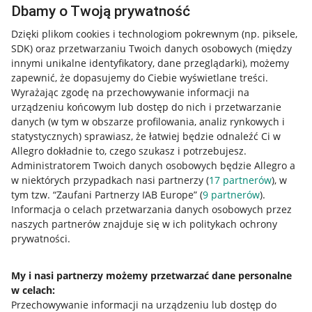
Dbamy o Twoją prywatność
Dzięki plikom cookies i technologiom pokrewnym
(np. piksele,
SDK)
oraz przetwarzaniu Twoich danych osobowych
(między
innymi unikalne identyfikatory, dane przeglądarki)
, możemy
zapewnić, że dopasujemy do Ciebie wyświetlane treści.
Wyrażając zgodę na przechowywanie informacji na
urządzeniu końcowym lub dostęp do nich i przetwarzanie
danych (w tym w obszarze profilowania, analiz rynkowych i
statystycznych) sprawiasz, że łatwiej będzie odnaleźć Ci w
Allegro dokładnie to, czego szukasz i potrzebujesz.
Administratorem Twoich danych osobowych będzie Allegro a
w niektórych przypadkach nasi partnerzy (
17
partnerów
), w
tym tzw. “Zaufani Partnerzy IAB Europe” (
9
partnerów
).
Przydatne informacje
Informacja o celach przetwarzania danych osobowych przez
naszych partnerów znajduje się w ich politykach ochrony
prywatności.
Jak to działa
Napisz do nas
My i nasi partnerzy możemy przetwarzać dane personalne
w celach:
Allegro Gadane dla sprzedających
Przechowywanie informacji na urządzeniu lub dostęp do