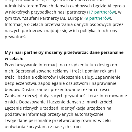
Administratorem Twoich danych osobowych będzie Allegro a
w niektórych przypadkach nasi partnerzy (
17
partnerów
), w
tym tzw. “Zaufani Partnerzy IAB Europe” (
9
partnerów
).
Przydatne informacje
Informacja o celach przetwarzania danych osobowych przez
naszych partnerów znajduje się w ich politykach ochrony
prywatności.
Jak to działa
Napisz do nas
My i nasi partnerzy możemy przetwarzać dane personalne
w celach:
Allegro Gadane dla sprzedających
Przechowywanie informacji na urządzeniu lub dostęp do
Allegro Gadane dla kupujących
nich
.
Spersonalizowane reklamy i treści, pomiar reklam i
treści, badanie odbiorców i ulepszanie usług
.
Zapewnienie
Mapa miejscowości
bezpieczeństwa, zapobieganie oszustwom i naprawianie
błędów
.
Dostarczanie i prezentowanie reklam i treści
.
Informacje prawne
Zapisanie decyzji dotyczących prywatności oraz informowanie
o nich
.
Dopasowanie i łączenie danych z innych źródeł
.
Regulamin
Łączenie różnych urządzeń
.
Identyfikacja urządzeń na
podstawie informacji przesyłanych automatycznie
.
Polityka plików "cookies"
Twoje dane personalne przetwarzamy również w celu
ułatwiania korzystania z naszych stron
Ustawienia plików "cookies"