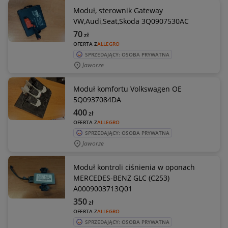
Moduł, sterownik Gateway
VW,Audi,Seat,Skoda 3Q0907530AC
70
zł
OFERTA Z
ALLEGRO
SPRZEDAJĄCY: OSOBA PRYWATNA
Jaworze
Moduł komfortu Volkswagen OE
5Q0937084DA
400
zł
OFERTA Z
ALLEGRO
SPRZEDAJĄCY: OSOBA PRYWATNA
Jaworze
Moduł kontroli ciśnienia w oponach
MERCEDES-BENZ GLC (C253)
A0009003713Q01
350
zł
OFERTA Z
ALLEGRO
SPRZEDAJĄCY: OSOBA PRYWATNA