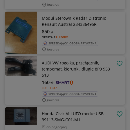
Jaworze
Moduł Sterownik Radar Distronic
Renault Austral 284386495R
850
zł
OFERTA Z
ALLEGRO
SPRZEDAJĄCY: OSOBA PRYWATNA
Jaworze
AUDI VW rogolka, przełącznik,
OBSE
tempomat, kierunki, długie 8P0 953
513
160
zł
KUP TERAZ
SPRZEDAJĄCY: OSOBA PRYWATNA
Jaworze
Honda Civic VIII UFO moduł USB
OBSE
39113-SMG-G01-M1
do negocjacji