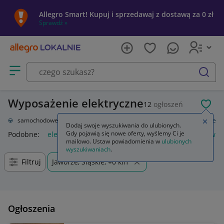
Allegro Smart! Kupuj i sprzedawaj z dostawą za 0 zł
Sprawdź »
Otwórz menu z kategoriami
szukaj
Wyposażenie elektryczne
12
ogłoszeń
POL
Części samochodowe
Układ elektryczny, zapłon
Wyposażenie elektryczne
Zamkn
Dodaj swoje wyszukiwania do ulubionych.
Gdy pojawią się nowe oferty, wyślemy Ci je
Podobne:
elektryczne i elektroniczne wyposażenie pojazdów
mailowo. Ustaw powiadomienia w
ulubionych
wyszukiwaniach
.
Filtruj
Jaworze, Śląskie, +0 km
Ogłoszenia