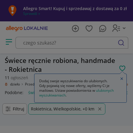
Allegro Smart! Kupuj i sprzedawaj z dostawą za 0 zł
Sprawdź »
Otwórz menu z kategoriami
szukaj
Świece ręcznie robiona, handmade
- Rokietnica
POL
11
ogłoszeń
Zamkn
Dodaj swoje wyszukiwania do ulubionych.
Rękodzieło
Przedmioty ręcznie wykonane
Wyposażenie domu
Świece
Gdy pojawią się nowe oferty, wyślemy Ci je
mailowo. Ustaw powiadomienia w
ulubionych
Podobne:
świece zapłonowe
świece sojowe
świece zapach
wyszukiwaniach
.
Filtruj
Rokietnica, Wielkopolskie, +0 km