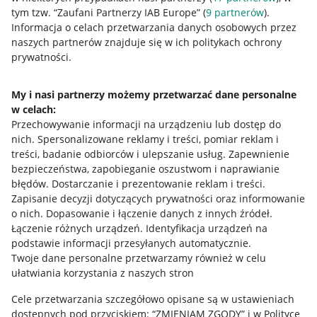
tym tzw. “Zaufani Partnerzy IAB Europe” (
9
partnerów
).
Przydatne informacje
Informacja o celach przetwarzania danych osobowych przez
naszych partnerów znajduje się w ich politykach ochrony
prywatności.
Jak to działa
Napisz do nas
My i nasi partnerzy możemy przetwarzać dane personalne
w celach:
Allegro Gadane dla sprzedających
Przechowywanie informacji na urządzeniu lub dostęp do
Allegro Gadane dla kupujących
nich
.
Spersonalizowane reklamy i treści, pomiar reklam i
treści, badanie odbiorców i ulepszanie usług
.
Zapewnienie
Mapa miejscowości
bezpieczeństwa, zapobieganie oszustwom i naprawianie
błędów
.
Dostarczanie i prezentowanie reklam i treści
.
Informacje prawne
Zapisanie decyzji dotyczących prywatności oraz informowanie
o nich
.
Dopasowanie i łączenie danych z innych źródeł
.
Regulamin
Łączenie różnych urządzeń
.
Identyfikacja urządzeń na
podstawie informacji przesyłanych automatycznie
.
Polityka plików "cookies"
Twoje dane personalne przetwarzamy również w celu
ułatwiania korzystania z naszych stron
Ustawienia plików "cookies"
Cele przetwarzania szczegółowo opisane są w ustawieniach
Udostępnianie lokalizacji
dostępnych pod przyciskiem: “ZMIENIAM ZGODY” i w Polityce