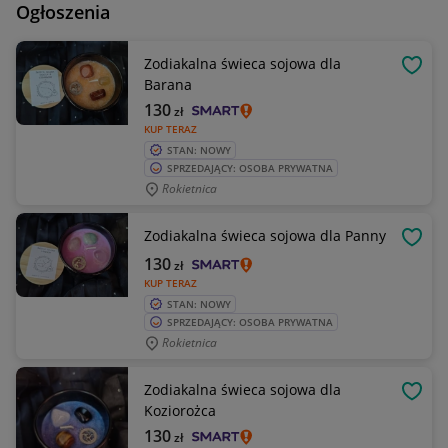
Ogłoszenia
Zodiakalna świeca sojowa dla
OBSE
Barana
130
zł
KUP TERAZ
STAN: NOWY
SPRZEDAJĄCY: OSOBA PRYWATNA
Rokietnica
Zodiakalna świeca sojowa dla Panny
OBSE
130
zł
KUP TERAZ
STAN: NOWY
SPRZEDAJĄCY: OSOBA PRYWATNA
Rokietnica
Zodiakalna świeca sojowa dla
OBSE
Koziorożca
130
zł