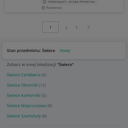
SPRZEDAJĄCY: OSOBA PRYWATNA
Rokietnica
Wybierz stronę:
Następna strona
z
1
Stan przedmiotu: Świece
Nowy
Zobacz w innej lokalizacji
"Świece"
Świece Cerekwica
(6)
Świece Oborniki
(12)
Świece Komorniki
(5)
Świece Niepruszewo
(8)
Świece Szamotuły
(8)