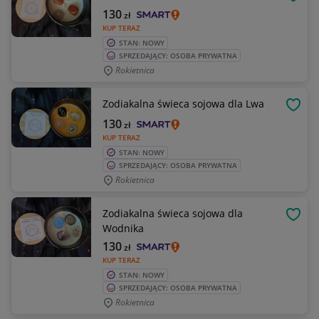
OBSE
130
zł
KUP TERAZ
STAN: NOWY
SPRZEDAJĄCY: OSOBA PRYWATNA
Rokietnica
Zodiakalna świeca sojowa dla Lwa
OBSE
130
zł
KUP TERAZ
STAN: NOWY
SPRZEDAJĄCY: OSOBA PRYWATNA
Rokietnica
Zodiakalna świeca sojowa dla
OBSE
Wodnika
130
zł
KUP TERAZ
STAN: NOWY
SPRZEDAJĄCY: OSOBA PRYWATNA
Rokietnica