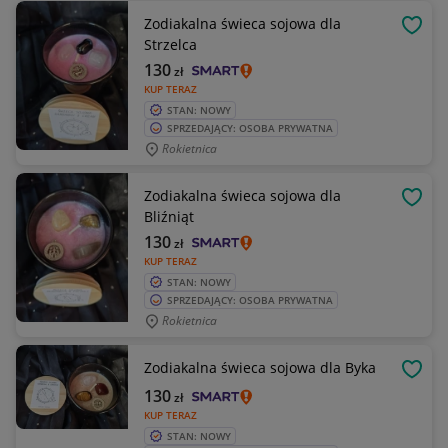
Zodiakalna świeca sojowa dla
OBSE
Strzelca
130
zł
KUP TERAZ
STAN: NOWY
SPRZEDAJĄCY: OSOBA PRYWATNA
Rokietnica
Zodiakalna świeca sojowa dla
OBSE
Bliźniąt
130
zł
KUP TERAZ
STAN: NOWY
SPRZEDAJĄCY: OSOBA PRYWATNA
Rokietnica
Zodiakalna świeca sojowa dla Byka
OBSE
130
zł
KUP TERAZ
STAN: NOWY