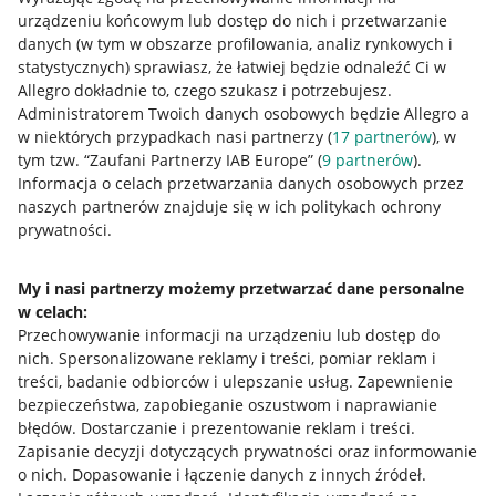
urządzeniu końcowym lub dostęp do nich i przetwarzanie
danych (w tym w obszarze profilowania, analiz rynkowych i
statystycznych) sprawiasz, że łatwiej będzie odnaleźć Ci w
Allegro dokładnie to, czego szukasz i potrzebujesz.
Administratorem Twoich danych osobowych będzie Allegro a
w niektórych przypadkach nasi partnerzy (
17
partnerów
), w
tym tzw. “Zaufani Partnerzy IAB Europe” (
9
partnerów
).
Przydatne informacje
Informacja o celach przetwarzania danych osobowych przez
naszych partnerów znajduje się w ich politykach ochrony
prywatności.
Jak to działa
Napisz do nas
My i nasi partnerzy możemy przetwarzać dane personalne
w celach:
Allegro Gadane dla sprzedających
Przechowywanie informacji na urządzeniu lub dostęp do
Allegro Gadane dla kupujących
nich
.
Spersonalizowane reklamy i treści, pomiar reklam i
treści, badanie odbiorców i ulepszanie usług
.
Zapewnienie
Mapa miejscowości
bezpieczeństwa, zapobieganie oszustwom i naprawianie
błędów
.
Dostarczanie i prezentowanie reklam i treści
.
Informacje prawne
Zapisanie decyzji dotyczących prywatności oraz informowanie
o nich
.
Dopasowanie i łączenie danych z innych źródeł
.
Regulamin