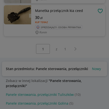
Manetka przełącznik kia ceed
OBSE
30
zł
KUP TERAZ
SPRZEDAJĄCY: OSOBA PRYWATNA
Konin
Wybierz stronę:
Następna strona
z
1
Stan przedmiotu: Panele sterowania, przełączniki
Nowy
Ba
Zobacz w innej lokalizacji
"Panele sterowania,
przełączniki"
Panele sterowania, przełączniki Tuliszków
(10)
Panele sterowania, przełączniki Golina
(5)