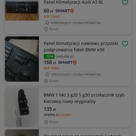
Panel Klimatyzacji Audi A3 8L
OBSE
60
zł
KUP TERAZ
SPRZEDAJĄCY: OSOBA PRYWATNA
Konin
Panel klimatyzacji nawiewu przyciski
OBSE
podgrzewania foteli BMW e39
240
,00 zł
-30%
168
zł
KUP TERAZ
SPRZEDAJĄCY: OSOBA PRYWATNA
Konin
BMW 1 f40 3 g20 5 g30 przełącznik szyb
kierowcy nowy oryginalny
135
zł
OFERTA Z
ALLEGRO
Konin