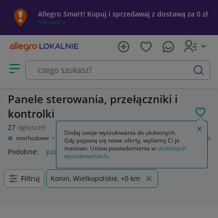
Allegro Smart! Kupuj i sprzedawaj z dostawą za 0 zł
Sprawdź »
Otwórz menu z kategoriami
szukaj
Panele sterowania, przełączniki i
kontrolki
POL
27
ogłoszeń
Zamkn
Dodaj swoje wyszukiwania do ulubionych.
ęści samochodowe
Wyposażenie wnętrza
Panele sterowania, przełączniki
Gdy pojawią się nowe oferty, wyślemy Ci je
mailowo. Ustaw powiadomienia w
ulubionych
Podobne:
panele sterowania przełączniki
wyszukiwaniach
.
Filtruj
Konin, Wielkopolskie, +0 km