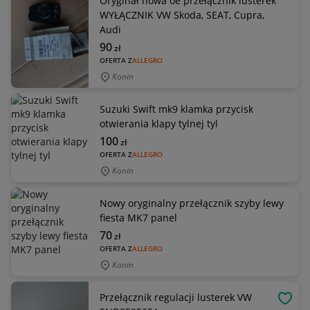
Oryginał nowa oe przełącznik lusterek
WYŁĄCZNIK VW Skoda, SEAT, Cupra,
Audi
90
zł
OFERTA Z
ALLEGRO
Konin
Suzuki Swift mk9 klamka przycisk
otwierania klapy tylnej tyl
100
zł
OFERTA Z
ALLEGRO
Konin
Nowy oryginalny przełącznik szyby lewy
fiesta MK7 panel
70
zł
OFERTA Z
ALLEGRO
Konin
Przełącznik regulacji lusterek VW
OBSE