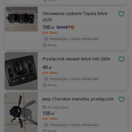
Sterowanie szybami Toyota RAV4
OBSE
2020
100
zł
KUP TERAZ
SPRZEDAJĄCY: OSOBA PRYWATNA
Konin
Przełącznik świateł Volvo S40 2004
OBSE
40
zł
KUP TERAZ
SPRZEDAJĄCY: OSOBA PRYWATNA
Konin
Jeep Cherokee manetka, przełącznik
OBSE
do negocjacji
150
zł
KUP TERAZ
SPRZEDAJĄCY: OSOBA PRYWATNA
Konin