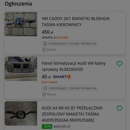
Ogłoszenia
VW CADDY 2K7 MANETKI BLOKADA
TAŚMA KIEROWNICY
450
zł
OFERTA Z
ALLEGRO
SPRZEDAJĄCY: OSOBA PRYWATNA
Konin
Panel klimatyzacji Audi VW ładny
OBSE
sprawny 8L0820043D
45
zł
KUP TERAZ
SPRZEDAJĄCY: OSOBA PRYWATNA
Konin
AUDI A4 B8 A5 8T PRZEŁĄCZNIK
OBSE
ZESPOLONY MANETKI TAŚMA
4G0953502AA 8R0953568Q
400
,00 zł
-50%