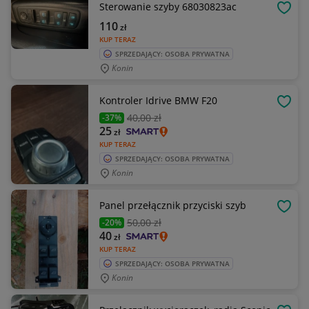
Sterowanie szyby 68030823ac
OBSE
110
zł
KUP TERAZ
SPRZEDAJĄCY: OSOBA PRYWATNA
Konin
Kontroler Idrive BMW F20
OBSE
40
,00 zł
-37%
25
zł
KUP TERAZ
SPRZEDAJĄCY: OSOBA PRYWATNA
Konin
Panel przełącznik przyciski szyb
OBSE
50
,00 zł
-20%
40
zł
KUP TERAZ
SPRZEDAJĄCY: OSOBA PRYWATNA
Konin