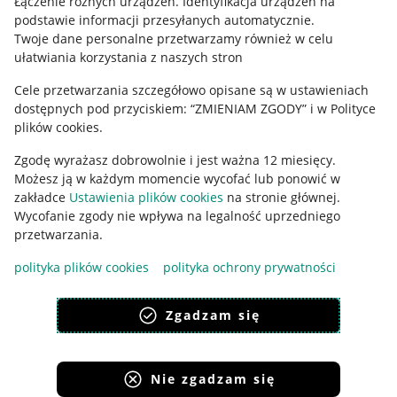
Łączenie różnych urządzeń
.
Identyfikacja urządzeń na
podstawie informacji przesyłanych automatycznie
.
Polityka plików "cookies"
Twoje dane personalne przetwarzamy również w celu
ułatwiania korzystania z naszych stron
Ustawienia plików "cookies"
Cele przetwarzania szczegółowo opisane są w ustawieniach
Udostępnianie lokalizacji
dostępnych pod przyciskiem: “ZMIENIAM ZGODY” i w Polityce
Informacje dla Aktu o Usługach Cyfrowych
plików cookies.
Zgodę wyrażasz dobrowolnie i jest ważna 12 miesięcy.
Pobierz aplikację
Możesz ją w każdym momencie wycofać lub ponowić w
zakładce
Ustawienia plików cookies
na stronie głównej.
Wycofanie zgody nie wpływa na legalność uprzedniego
przetwarzania.
polityka plików cookies
polityka ochrony prywatności
Zgadzam się
Nie zgadzam się
Korzystanie z serwisu oznacza akceptację
regulaminu
.