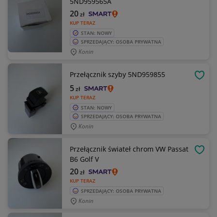
5ND959565A
20
zł
KUP TERAZ
STAN: NOWY
SPRZEDAJĄCY: OSOBA PRYWATNA
Konin
Przełącznik szyby 5ND959855
OBSE
5
zł
KUP TERAZ
STAN: NOWY
SPRZEDAJĄCY: OSOBA PRYWATNA
Konin
Przełącznik świateł chrom VW Passat
OBSE
B6 Golf V
20
zł
KUP TERAZ
SPRZEDAJĄCY: OSOBA PRYWATNA
Konin