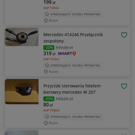
199
zł
KUP TERAZ
SPRZEDAJĄCY: OSOBA PRYWATNA
Konin
Mercedes 414246 Przełącznik
OBSE
zespolony
399
,00 zł
-20%
319
zł
KUP TERAZ
SPRZEDAJĄCY: OSOBA PRYWATNA
Konin
Przyciski sterowania fotelem
OBSE
kierowcy mercedes W 207
100
,00 zł
-20%
80
zł
KUP TERAZ
SPRZEDAJĄCY: OSOBA PRYWATNA
Konin