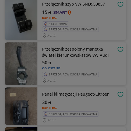
Przełącznik szyb VW 5ND959857
OBSE
15
zł
KUP TERAZ
STAN: NOWY
SPRZEDAJĄCY: OSOBA PRYWATNA
Konin
Przełącznik zespolony manetka
OBSE
świateł kierunkowskazów VW Audi
50
zł
OGŁOSZENIE
SPRZEDAJĄCY: OSOBA PRYWATNA
Konin
Panel klimatyzacji Peugeot/Citroen
OBSE
30
zł
KUP TERAZ
SPRZEDAJĄCY: OSOBA PRYWATNA
Konin