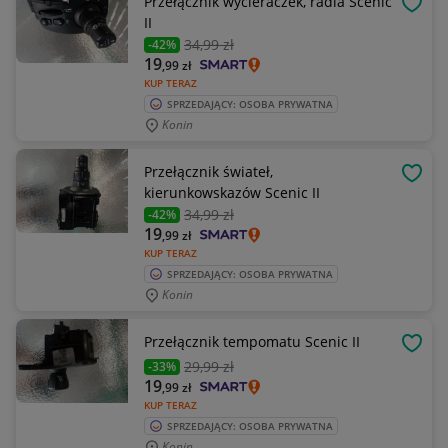
Przełącznik wycieraczek, radia Scenic
OBSE
II
34
,99 zł
-42%
19
,99
zł
KUP TERAZ
SPRZEDAJĄCY: OSOBA PRYWATNA
Konin
Przełącznik świateł,
OBSE
kierunkowskazów Scenic II
34
,99 zł
-42%
19
,99
zł
KUP TERAZ
SPRZEDAJĄCY: OSOBA PRYWATNA
Konin
Przełącznik tempomatu Scenic II
OBSE
29
,99 zł
-33%
19
,99
zł
KUP TERAZ
SPRZEDAJĄCY: OSOBA PRYWATNA
Konin