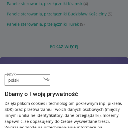
Panele sterowania, przełączniki Kramsk
(4)
Panele sterowania, przełączniki Budzisław Kościelny
(5)
Panele sterowania, przełączniki Turek
(9)
POKAŻ WIĘCEJ
język
Dbamy o Twoją prywatność
Dzięki plikom cookies i technologiom pokrewnym
(np. piksele,
SDK)
oraz przetwarzaniu Twoich danych osobowych
(między
innymi unikalne identyfikatory, dane przeglądarki)
, możemy
zapewnić, że dopasujemy do Ciebie wyświetlane treści.
Wyrażając zgodę na przechowywanie informacji na