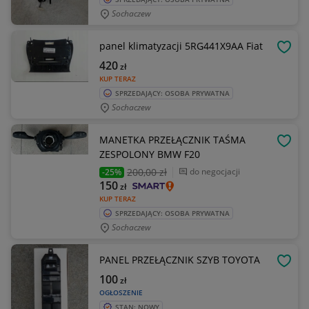
Sochaczew
panel klimatyzacji 5RG441X9AA Fiat
OBSE
420
zł
KUP TERAZ
SPRZEDAJĄCY: OSOBA PRYWATNA
Sochaczew
MANETKA PRZEŁĄCZNIK TAŚMA
OBSE
ZESPOLONY BMW F20
200
,00 zł
do negocjacji
-25%
150
zł
KUP TERAZ
SPRZEDAJĄCY: OSOBA PRYWATNA
Sochaczew
PANEL PRZEŁĄCZNIK SZYB TOYOTA
OBSE
100
zł
OGŁOSZENIE
STAN: NOWY