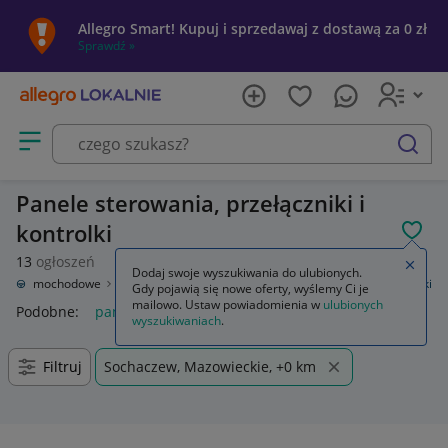
Allegro Smart! Kupuj i sprzedawaj z dostawą za 0 zł
Sprawdź »
Otwórz menu z kategoriami
szukaj
Panele sterowania, przełączniki i
kontrolki
POL
13
ogłoszeń
Zamkn
Dodaj swoje wyszukiwania do ulubionych.
ęści samochodowe
Wyposażenie wnętrza
Panele sterowania, przełączniki
Gdy pojawią się nowe oferty, wyślemy Ci je
mailowo. Ustaw powiadomienia w
ulubionych
Podobne:
panele sterowania przełączniki
wyszukiwaniach
.
Filtruj
Sochaczew, Mazowieckie, +0 km