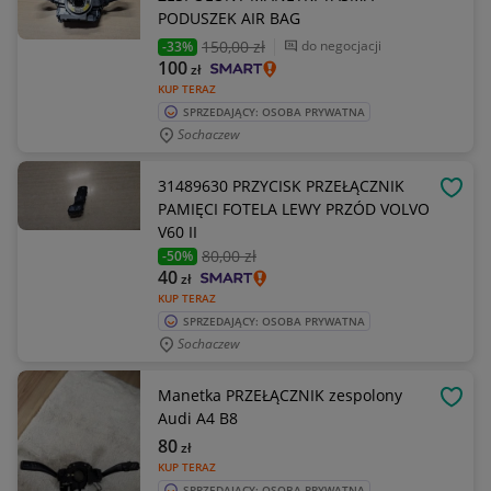
PODUSZEK AIR BAG
150
,00 zł
do negocjacji
-33%
100
zł
KUP TERAZ
SPRZEDAJĄCY: OSOBA PRYWATNA
Sochaczew
31489630 PRZYCISK PRZEŁĄCZNIK
OBSE
PAMIĘCI FOTELA LEWY PRZÓD VOLVO
V60 II
80
,00 zł
-50%
40
zł
KUP TERAZ
SPRZEDAJĄCY: OSOBA PRYWATNA
Sochaczew
Manetka PRZEŁĄCZNIK zespolony
OBSE
Audi A4 B8
80
zł
KUP TERAZ
SPRZEDAJĄCY: OSOBA PRYWATNA