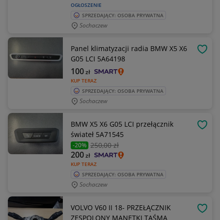
OGŁOSZENIE
SPRZEDAJĄCY: OSOBA PRYWATNA
Sochaczew
Panel klimatyzacji radia BMW X5 X6
OBSE
G05 LCI 5A64198
100
zł
KUP TERAZ
SPRZEDAJĄCY: OSOBA PRYWATNA
Sochaczew
BMW X5 X6 G05 LCI przełącznik
OBSE
świateł 5A71545
250
,00 zł
-20%
200
zł
KUP TERAZ
SPRZEDAJĄCY: OSOBA PRYWATNA
Sochaczew
VOLVO V60 II 18- PRZEŁĄCZNIK
OBSE
ZESPOLONY MANETKI TAŚMA