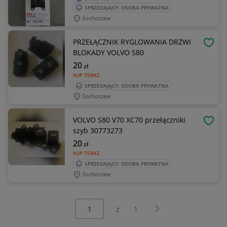
SPRZEDAJĄCY: OSOBA PRYWATNA
Sochaczew
PRZEŁĄCZNIK RYGLOWANIA DRZWI
OBSE
BLOKADY VOLVO S80
20
zł
KUP TERAZ
SPRZEDAJĄCY: OSOBA PRYWATNA
Sochaczew
VOLVO S80 V70 XC70 przełączniki
OBSE
szyb 30773273
20
zł
KUP TERAZ
SPRZEDAJĄCY: OSOBA PRYWATNA
Sochaczew
Wybierz stronę:
Następna strona
z
1