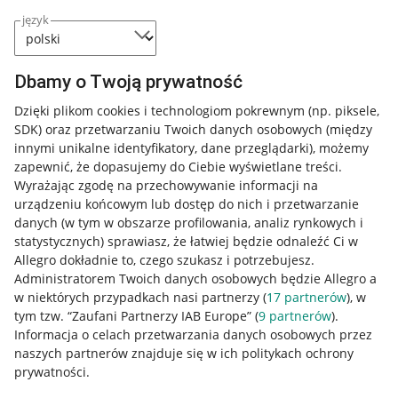
język
Dbamy o Twoją prywatność
Dzięki plikom cookies i technologiom pokrewnym
(np. piksele,
SDK)
oraz przetwarzaniu Twoich danych osobowych
(między
innymi unikalne identyfikatory, dane przeglądarki)
, możemy
zapewnić, że dopasujemy do Ciebie wyświetlane treści.
Wyrażając zgodę na przechowywanie informacji na
urządzeniu końcowym lub dostęp do nich i przetwarzanie
danych (w tym w obszarze profilowania, analiz rynkowych i
statystycznych) sprawiasz, że łatwiej będzie odnaleźć Ci w
Allegro dokładnie to, czego szukasz i potrzebujesz.
Administratorem Twoich danych osobowych będzie Allegro a
w niektórych przypadkach nasi partnerzy (
17
partnerów
), w
tym tzw. “Zaufani Partnerzy IAB Europe” (
9
partnerów
).
Przydatne informacje
Informacja o celach przetwarzania danych osobowych przez
naszych partnerów znajduje się w ich politykach ochrony
prywatności.
Jak to działa