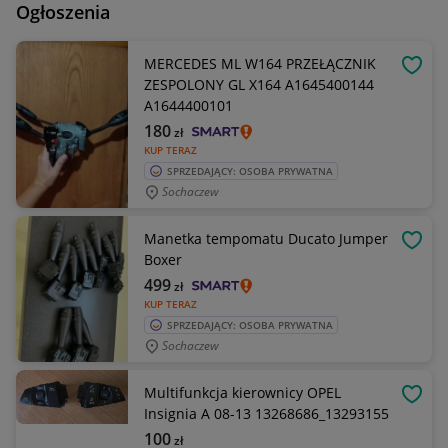
Ogłoszenia
MERCEDES ML W164 PRZEŁĄCZNIK
OBSE
ZESPOLONY GL X164 A1645400144
A1644400101
180
zł
KUP TERAZ
SPRZEDAJĄCY: OSOBA PRYWATNA
Sochaczew
Manetka tempomatu Ducato Jumper
OBSE
Boxer
499
zł
KUP TERAZ
SPRZEDAJĄCY: OSOBA PRYWATNA
Sochaczew
Multifunkcja kierownicy OPEL
OBSE
Insignia A 08-13 13268686_13293155
100
zł