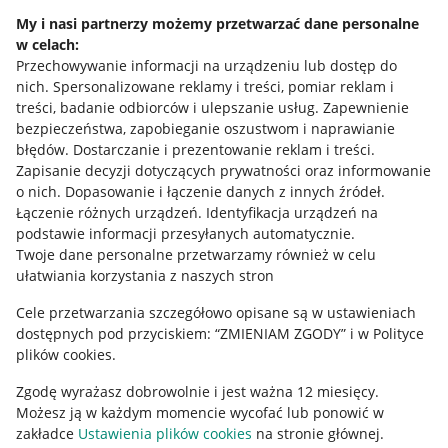
Napisz do nas
My i nasi partnerzy możemy przetwarzać dane personalne
w celach:
Allegro Gadane dla sprzedających
Przechowywanie informacji na urządzeniu lub dostęp do
Allegro Gadane dla kupujących
nich
.
Spersonalizowane reklamy i treści, pomiar reklam i
treści, badanie odbiorców i ulepszanie usług
.
Zapewnienie
Mapa miejscowości
bezpieczeństwa, zapobieganie oszustwom i naprawianie
błędów
.
Dostarczanie i prezentowanie reklam i treści
.
Informacje prawne
Zapisanie decyzji dotyczących prywatności oraz informowanie
o nich
.
Dopasowanie i łączenie danych z innych źródeł
.
Regulamin
Łączenie różnych urządzeń
.
Identyfikacja urządzeń na
podstawie informacji przesyłanych automatycznie
.
Polityka plików "cookies"
Twoje dane personalne przetwarzamy również w celu
ułatwiania korzystania z naszych stron
Ustawienia plików "cookies"
Cele przetwarzania szczegółowo opisane są w ustawieniach
Udostępnianie lokalizacji
dostępnych pod przyciskiem: “ZMIENIAM ZGODY” i w Polityce
Informacje dla Aktu o Usługach Cyfrowych
plików cookies.
Zgodę wyrażasz dobrowolnie i jest ważna 12 miesięcy.
Pobierz aplikację
Możesz ją w każdym momencie wycofać lub ponowić w
zakładce
Ustawienia plików cookies
na stronie głównej.