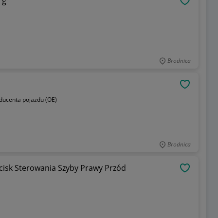
 g
OBSERWU
Brodnica
OBSERWU
oducenta pojazdu (OE)
Brodnica
isk Sterowania Szyby Prawy Przód
OBSERWU