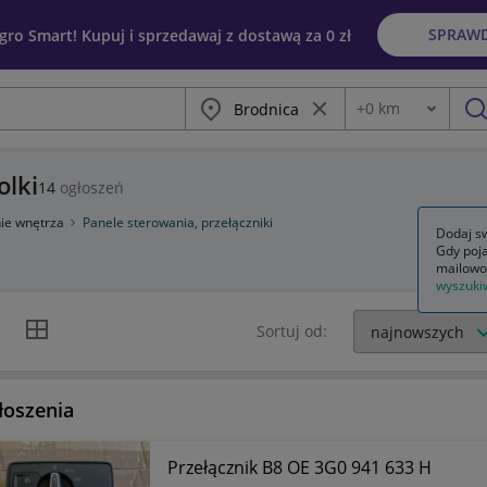
SPRAW
egro Smart! Kupuj i sprzedawaj z dostawą za 0 zł
Miasto
Wyczyść frazę
+
0
km
Odległość
szu
olki
14
ogłoszeń
ie wnętrza
Panele sterowania, przełączniki
Dodaj sw
Gdy poja
mailowo
wyszuki
k listy
Widok siatki
Sortuj od:
łoszenia
Przełącznik B8 OE 3G0 941 633 H