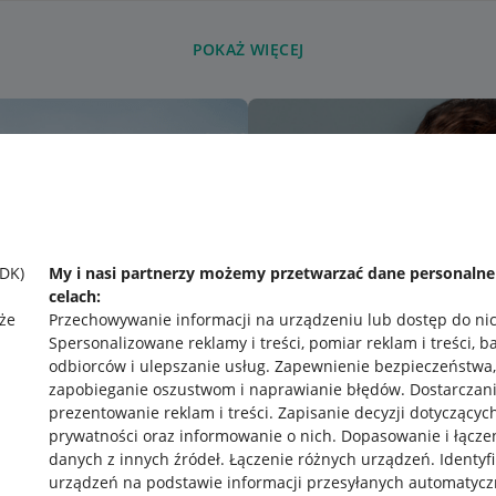
POKAŻ WIĘCEJ
SDK)
My i nasi partnerzy możemy przetwarzać dane personaln
celach:
że
Przechowywanie informacji na urządzeniu lub dostęp do ni
Spersonalizowane reklamy i treści, pomiar reklam i treści, b
odbiorców i ulepszanie usług
.
Zapewnienie bezpieczeństwa,
zapobieganie oszustwom i naprawianie błędów
.
Dostarczani
prezentowanie reklam i treści
.
Zapisanie decyzji dotyczącyc
prywatności oraz informowanie o nich
.
Dopasowanie i łącze
danych z innych źródeł
.
Łączenie różnych urządzeń
.
Identyf
urządzeń na podstawie informacji przesyłanych automatycz
rawne
Pobierz aplikację