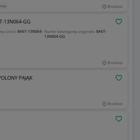
Brodnica
ATNA
A6T-13N064-GG
OBSERWU
wy części:
8A6T-13N064-
Numer katalogowy oryginału:
8A6T-
13N064-GG
Brodnica
POLONY PAJĄK
OBSERWU
Brodnica
OBSERWU