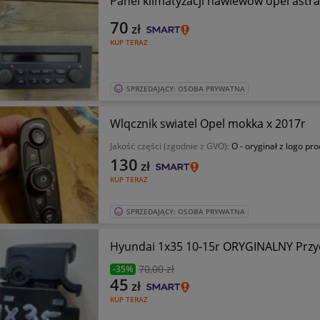
Panel klimatyzacji nawiewów opel astra
70
zł
KUP TERAZ
SPRZEDAJĄCY: OSOBA PRYWATNA
Wlqcznik swiatel Opel mokka x 2017r
Jakość części (zgodnie z GVO):
O - oryginał z logo pr
130
zł
KUP TERAZ
SPRZEDAJĄCY: OSOBA PRYWATNA
Hyundai 1x35 10-15r ORYGINALNY Przyc
70
,00 zł
-35%
45
zł
KUP TERAZ