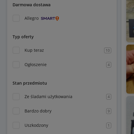
Darmowa dostawa
Allegro
Typ oferty
Kup teraz
10
Ogłoszenie
4
Stan przedmiotu
Ze śladami użytkowania
4
Bardzo dobry
9
Uszkodzony
1