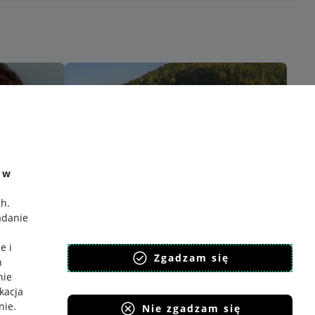
e w
ch
.
adanie
e i
Zgadzam się
h
nie
ikacja
nie
.
Nie zgadzam się