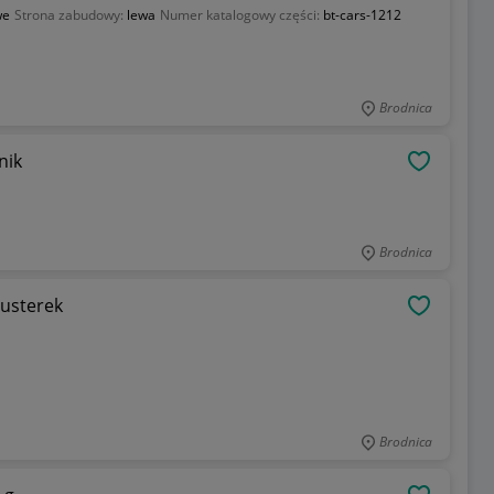
we
Strona zabudowy:
lewa
Numer katalogowy części:
bt-cars-1212
Brodnica
ażnik
OBSERWU
Brodnica
lusterek
OBSERWU
Brodnica