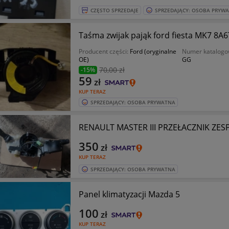
CZĘSTO SPRZEDAJE
SPRZEDAJĄCY: OSOBA PRYW
Taśma zwijak pająk ford fiesta MK7 8
Producent części:
Ford (oryginalne
Numer katalogo
OE)
GG
70
,00 zł
-15%
59
zł
KUP TERAZ
SPRZEDAJĄCY: OSOBA PRYWATNA
RENAULT MASTER III PRZEŁACZNIK ZES
350
zł
KUP TERAZ
SPRZEDAJĄCY: OSOBA PRYWATNA
Panel klimatyzacji Mazda 5
100
zł
KUP TERAZ