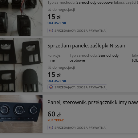
Typ samochodu:
Samochody osobowe
Jakość części
do negocjacji
15
zł
OGŁOSZENIE
SPRZEDAJĄCY: OSOBA PRYWATNA
Sprzedam panele. zaślepki Nissan
Funkcje:
Typ samochodu:
Samochody
Jak
inne
osobowe
(OE
do negocjacji
15
zł
OGŁOSZENIE
SPRZEDAJĄCY: OSOBA PRYWATNA
Panel, sterownik, przełącznik klimy na
60
zł
KUP TERAZ
SPRZEDAJĄCY: OSOBA PRYWATNA