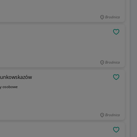
Brodnica
OBSERWU
Brodnica
erunkowskazów
OBSERWU
y osobowe
Brodnica
OBSERWU