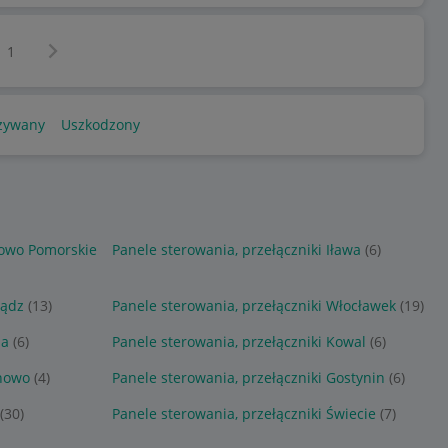
Następna strona
z
1
żywany
Uszkodzony
nowo Pomorskie
Panele sterowania, przełączniki Iława
(6)
iądz
(13)
Panele sterowania, przełączniki Włocławek
(19)
da
(6)
Panele sterowania, przełączniki Kowal
(6)
chowo
(4)
Panele sterowania, przełączniki Gostynin
(6)
(30)
Panele sterowania, przełączniki Świecie
(7)