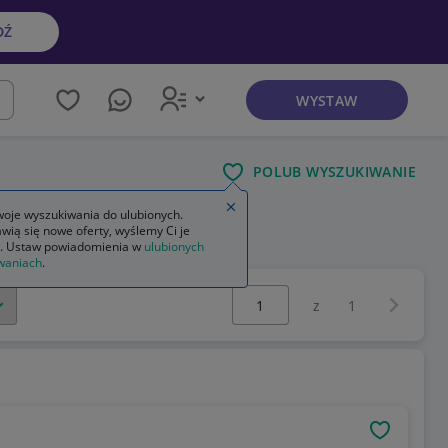
DŹ
WYSTAW
kaj
POLUB WYSZUKIWANIE
Zamknij wskazówkę
oje wyszukiwania do ulubionych.
wią się nowe oferty, wyślemy Ci je
. Ustaw powiadomienia w
ulubionych
waniach
.
Wybierz stronę:
Następna 
z
1
OBSERWU