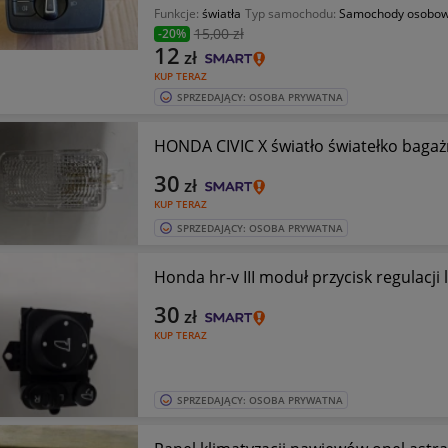
Funkcje:
światła
Typ samochodu:
Samochody osobo
15
,00 zł
-20%
12
zł
KUP TERAZ
SPRZEDAJĄCY: OSOBA PRYWATNA
HONDA CIVIC X światło światełko bag
30
zł
KUP TERAZ
SPRZEDAJĄCY: OSOBA PRYWATNA
Honda hr-v III moduł przycisk regulacji 
30
zł
KUP TERAZ
SPRZEDAJĄCY: OSOBA PRYWATNA